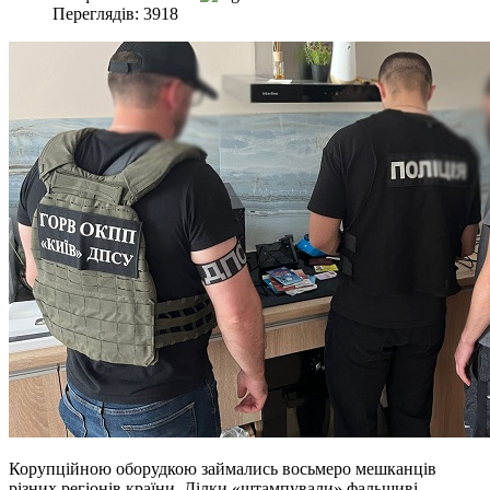
Переглядів: 3918
Корупційною оборудкою займались восьмеро мешканців
різних регіонів країни. Ділки «штампували» фальшиві