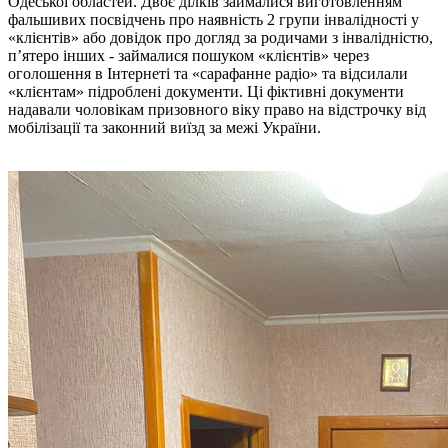
Одеської областей. Двоє ділків займалися виготовленням
фальшивих посвідчень про наявність 2 групи інвалідності у
«клієнтів» або довідок про догляд за родичами з інвалідністю,
п’ятеро інших - займалися пошуком «клієнтів» через
оголошення в Інтернеті та «сарафанне радіо» та відсилали
«клієнтам» підроблені документи. Ці фіктивні документи
надавали чоловікам призовного віку право на відстрочку від
мобілізації та законний виїзд за межі України.