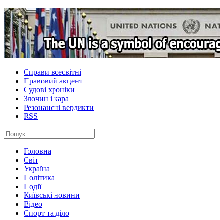
Справи всесвітні
Правовий акцент
Судові хроніки
Злочин і кара
Резонансні вердикти
RSS
Головна
Світ
Україна
Політика
Події
Київські новини
Відео
Спорт та діло