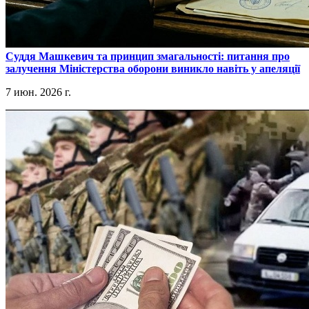
​Суддя Машкевич та принцип змагальності: питання про
залучення Міністерства оборони виникло навіть у апеляції
7 июн. 2026 г.