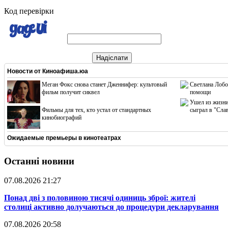
Код перевірки
Надіслати
Новости от
Киноафиша.юа
Меган Фокс снова станет Дженнифер: культовый
Светлана Лобо
фильм получит сиквел
помощи
Ушел из жизни
Фильмы для тех, кто устал от стандартных
сыграл в "Сла
кинобиографий
Ожидаемые премьеры в кинотеатрах
Останні новини
07.08.2026 21:27
​Понад дві з половиною тисячі одиниць зброї: жителі
столиці активно долучаються до процедури декларування
07.08.2026 20:58