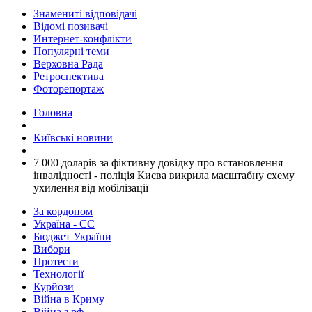
Знамениті відповідачі
Відомі позивачі
Интернет-конфлікти
Популярні теми
Верховна Рада
Ретроспектива
Фоторепортаж
Головна
Київські новини
​7 000 доларів за фіктивну довідку про встановлення
інвалідності - поліція Києва викрила масштабну схему
ухилення від мобілізації
За кордоном
Україна - ЄС
Бюджет України
Вибори
Протести
Технології
Курйози
Війна в Криму
Війна з рф