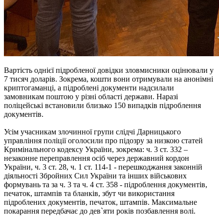
Вартість однієї підробленої довідки зловмисники оцінювали у
7 тисяч доларів. Зокрема, кошти вони отримували на анонімні
криптогаманці, а підроблені документи надсилали
замовникам поштою у різні області держави. Наразі
поліцейські встановили близько 150 випадків підроблення
документів.
Усім учасникам злочинної групи слідчі Дарницького
управління поліції оголосили про підозру за низкою статей
Кримінального кодексу України, зокрема: ч. 3 ст. 332 –
незаконне переправлення осіб через державний кордон
України, ч. 3 ст. 28, ч. 1 ст. 114-1 - перешкоджання законній
діяльності Збройних Сил України та інших військових
формувань та за ч. 3 та ч. 4 ст. 358 - підроблення документів,
печаток, штампів та бланків, збут чи використання
підроблених документів, печаток, штампів. Максимальне
покарання передбачає до дев`яти років позбавлення волі.