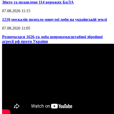
​Збито та подавлено 114 ворожих БпЛА
07.08.2026 11:15
​1210 москалів подохло минулої доби на українській землі
07.08.2026 11:05
​Розпочалася 1626-та доба широкомасштабної збройної
агресії рф проти України