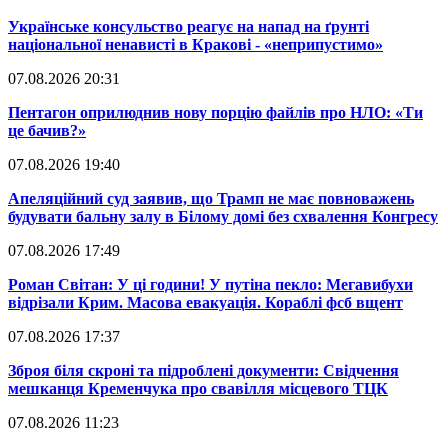
​Українське консульство реагує на напад на ґрунті
національної ненависті в Кракові - «неприпустимо»
07.08.2026 20:31
​Пентагон оприлюднив нову порцію файлів про НЛО: «Ти
це бачив?»
07.08.2026 19:40
​Апеляційний суд заявив, що Трамп не має повноважень
будувати бальну залу в Білому домі без схвалення Конгресу
07.08.2026 17:49
​Роман Світан: У ці години! У путіна пекло: Мегавибухи
відрізали Крим. Масова евакуація. Кораблі фсб вщент
07.08.2026 17:37
​Зброя біля скроні та підроблені документи: Свідчення
мешканця Кременчука про свавілля місцевого ТЦК
07.08.2026 11:23