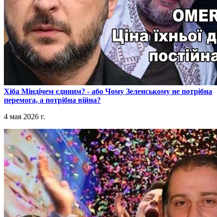
​Хіба Міндічем єдиним? - або Чому Зеленському не потрібна
перемога, а потрібна війна?
4 мая 2026 г.