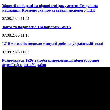
​Зброя біля скроні та підроблені документи: Свідчення
мешканця Кременчука про свавілля місцевого ТЦК
07.08.2026 11:23
​Збито та подавлено 114 ворожих БпЛА
07.08.2026 11:15
​1210 москалів подохло минулої доби на українській землі
07.08.2026 11:05
​Розпочалася 1626-та доба широкомасштабної збройної
агресії рф проти України