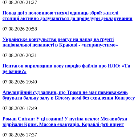
07.08.2026 21:27
​Понад дві з половиною тисячі одиниць зброї: жителі
столиці активно долучаються до процедури декларування
07.08.2026 20:58
​Українське консульство реагує на напад на ґрунті
національної ненависті в Кракові - «неприпустимо»
07.08.2026 20:31
​Пентагон оприлюднив нову порцію файлів про НЛО: «Ти
це бачив?»
07.08.2026 19:40
​Апеляційний суд заявив, що Трамп не має повноважень
будувати бальну залу в Білому домі без схвалення Конгресу
07.08.2026 17:49
​Роман Світан: У ці години! У путіна пекло: Мегавибухи
відрізали Крим. Масова евакуація. Кораблі фсб вщент
07.08.2026 17:37