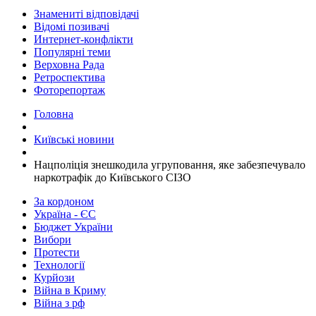
Знамениті відповідачі
Відомі позивачі
Интернет-конфлікти
Популярні теми
Верховна Рада
Ретроспектива
Фоторепортаж
Головна
Київські новини
​Нацполіція знешкодила угруповання, яке забезпечувало
наркотрафік до Київського СІЗО
За кордоном
Україна - ЄС
Бюджет України
Вибори
Протести
Технології
Курйози
Війна в Криму
Війна з рф