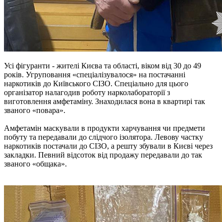
Усі фігуранти - жителі Києва та області, віком від 30 до 49
років. Угруповання «спеціалізувалося» на постачанні
наркотиків до Київського СІЗО. Спеціально для цього
організатор налагодив роботу нарколабораторії з
виготовлення амфетаміну. Знаходилася вона в квартирі так
званого «повара».
Амфетамін маскували в продукти харчування чи предмети
побуту та передавали до слідчого ізолятора. Левову частку
наркотиків постачали до СІЗО, а решту збували в Києві через
закладки. Певний відсоток від продажу передавали до так
званого «общака».