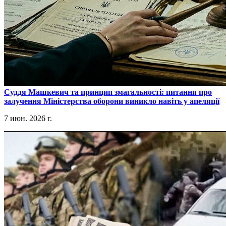
​Суддя Машкевич та принцип змагальності: питання про
залучення Міністерства оборони виникло навіть у апеляції
7 июн. 2026 г.