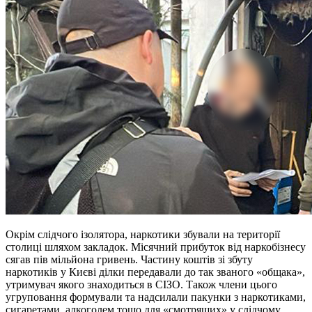
Окрім слідчого ізолятора, наркотики збували на території
столиці шляхом закладок. Місячний прибуток від наркобізнесу
сягав пів мільйона гривень. Частину коштів зі збуту
наркотиків у Києві ділки передавали до так званого «общака»,
утримувач якого знаходиться в СІЗО. Також члени цього
угруповання формували та надсилали пакунки з наркотиками,
сигаретами, алкоголем тощо для «смотрящих» у слідчому