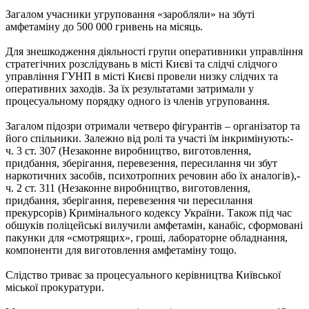
Загалом учасники угруповання «заробляли» на збуті
амфетаміну до 500 000 гривень на місяць.
Для знешкодження діяльності групи оперативники управління
стратегічних розслідувань в місті Києві та слідчі слідчого
управління ГУНП в місті Києві провели низку слідчих та
оперативних заходів. За їх результатами затримали у
процесуальному порядку одного із членів угруповання.
Загалом підозри отримали четверо фігурантів – організатор та
його спільники. Залежно від ролі та участі їм інкримінують:-
ч. 3 ст. 307 (Незаконне виробництво, виготовлення,
придбання, зберігання, перевезення, пересилання чи збут
наркотичних засобів, психотропних речовин або їх аналогів),-
ч. 2 ст. 311 (Незаконне виробництво, виготовлення,
придбання, зберігання, перевезення чи пересилання
прекурсорів) Кримінального кодексу України. Також під час
обшуків поліцейські вилучили амфетамін, канабіс, сформовані
пакунки для «смотрящих», гроші, лабораторне обладнання,
компоненти для виготовлення амфетаміну тощо.
Слідство триває за процесуального керівництва Київської
міської прокуратури.