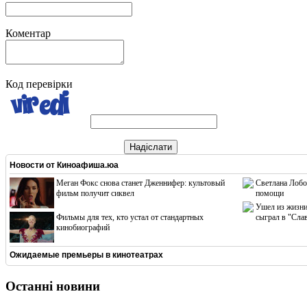
Коментар
Код перевірки
Надіслати
Новости от
Киноафиша.юа
Меган Фокс снова станет Дженнифер: культовый
Светлана Лобо
фильм получит сиквел
помощи
Ушел из жизни
Фильмы для тех, кто устал от стандартных
сыграл в "Сла
кинобиографий
Ожидаемые премьеры в кинотеатрах
Останні новини