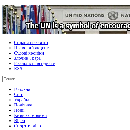
Справи всесвітні
Правовий акцент
Судові хроніки
Злочин і кара
Резонансні вердикти
RSS
Головна
Світ
Україна
Політика
Події
Київські новини
Відео
Спорт та діло