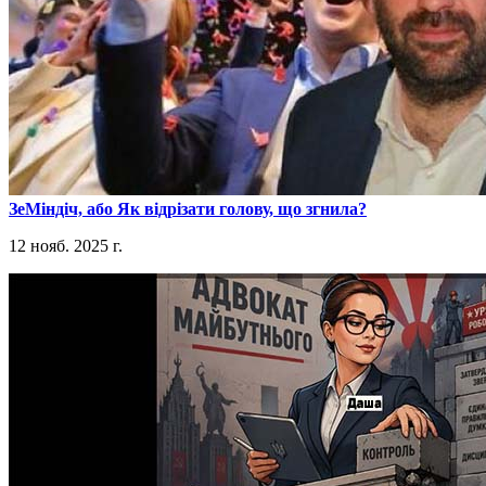
​ЗеМіндіч, або Як відрізати голову, що згнила?
12 нояб. 2025 г.