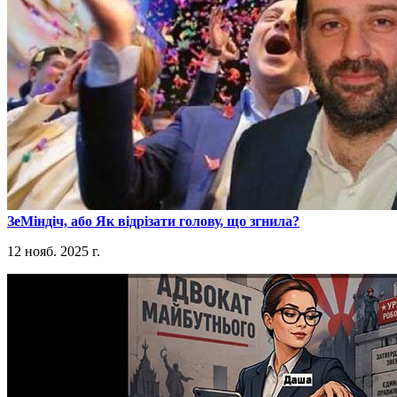
​ЗеМіндіч, або Як відрізати голову, що згнила?
12 нояб. 2025 г.