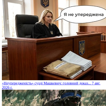
​«Неупередженість» судді Машкевич: головний доказ...
7 авг.
2026 г.