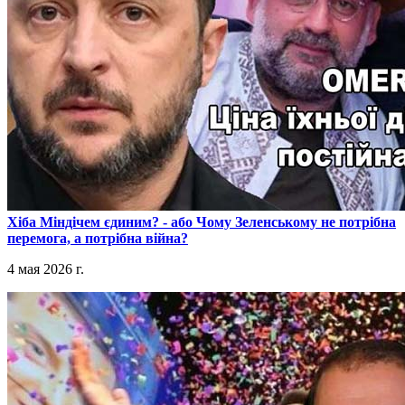
​Хіба Міндічем єдиним? - або Чому Зеленському не потрібна
перемога, а потрібна війна?
4 мая 2026 г.