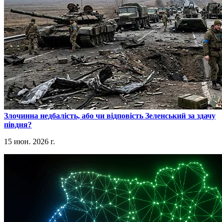
​Злочинна недбалість, або чи відповість Зеленський за здачу
півдня?
15 июн. 2026 г.