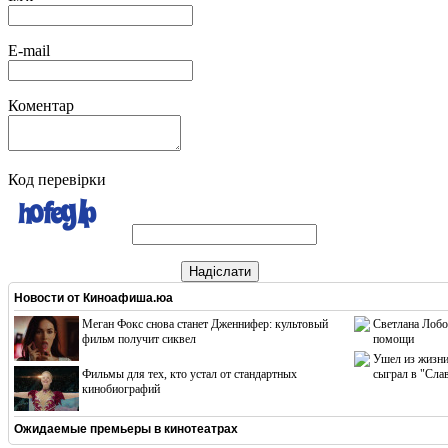
E-mail
Коментар
Код перевірки
Надіслати
Новости от
Киноафиша.юа
Меган Фокс снова станет Дженнифер: культовый
Светлана Лобо
фильм получит сиквел
помощи
Ушел из жизни
Фильмы для тех, кто устал от стандартных
сыграл в "Сла
кинобиографий
Ожидаемые премьеры в кинотеатрах