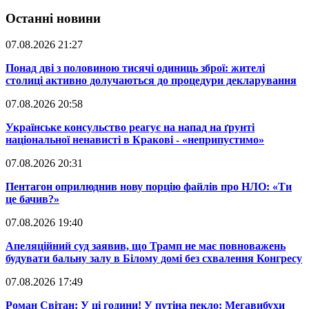
Останні новини
07.08.2026 21:27
​Понад дві з половиною тисячі одиниць зброї: жителі
столиці активно долучаються до процедури декларування
07.08.2026 20:58
​Українське консульство реагує на напад на ґрунті
національної ненависті в Кракові - «неприпустимо»
07.08.2026 20:31
​Пентагон оприлюднив нову порцію файлів про НЛО: «Ти
це бачив?»
07.08.2026 19:40
​Апеляційний суд заявив, що Трамп не має повноважень
будувати бальну залу в Білому домі без схвалення Конгресу
07.08.2026 17:49
​Роман Світан: У ці години! У путіна пекло: Мегавибухи