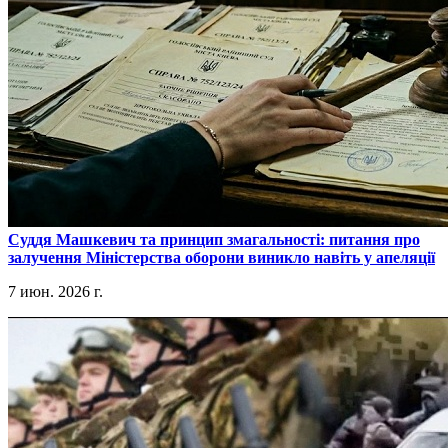
​Суддя Машкевич та принцип змагальності: питання про
залучення Міністерства оборони виникло навіть у апеляції
7 июн. 2026 г.