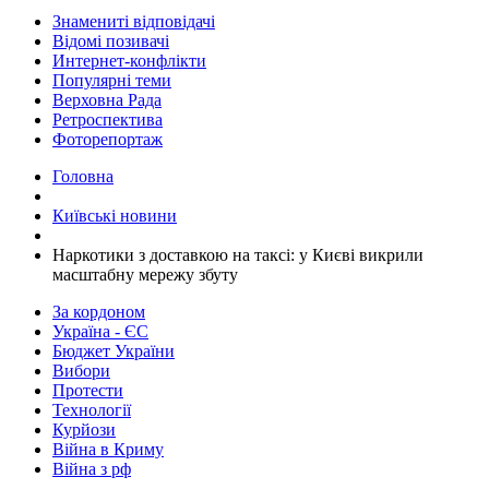
Знамениті відповідачі
Відомі позивачі
Интернет-конфлікти
Популярні теми
Верховна Рада
Ретроспектива
Фоторепортаж
Головна
Київські новини
​Наркотики з доставкою на таксі: у Києві викрили
масштабну мережу збуту
За кордоном
Україна - ЄС
Бюджет України
Вибори
Протести
Технології
Курйози
Війна в Криму
Війна з рф