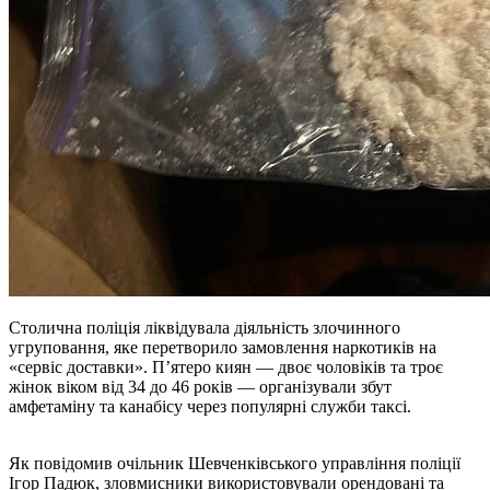
Столична поліція ліквідувала діяльність злочинного
угруповання, яке перетворило замовлення наркотиків на
«сервіс доставки». П’ятеро киян — двоє чоловіків та троє
жінок віком від 34 до 46 років — організували збут
амфетаміну та канабісу через популярні служби таксі.
Як повідомив очільник Шевченківського управління поліції
Ігор Падюк, зловмисники використовували орендовані та