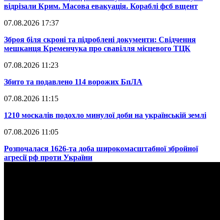
відрізали Крим. Масова евакуація. Кораблі фсб вщент
07.08.2026 17:37
​Зброя біля скроні та підроблені документи: Свідчення
мешканця Кременчука про свавілля місцевого ТЦК
07.08.2026 11:23
​Збито та подавлено 114 ворожих БпЛА
07.08.2026 11:15
​1210 москалів подохло минулої доби на українській землі
07.08.2026 11:05
​Розпочалася 1626-та доба широкомасштабної збройної
агресії рф проти України