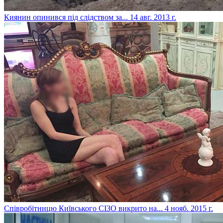
Киянин опинився під слідством за...
14 авг. 2013 г.
Співробітницю Київського СІЗО викрито на...
4 нояб. 2015 г.