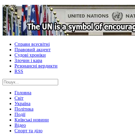
Справи всесвітні
Правовий акцент
Судові хроніки
Злочин і кара
Резонансні вердикти
RSS
Головна
Світ
Україна
Політика
Події
Київські новини
Відео
Спорт та діло