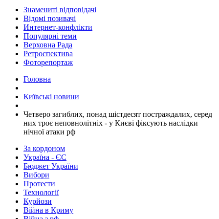
Знамениті відповідачі
Відомі позивачі
Интернет-конфлікти
Популярні теми
Верховна Рада
Ретроспектива
Фоторепортаж
Головна
Київські новини
​Четверо загиблих, понад шістдесят постраждалих, серед
них троє неповнолітніх - у Києві фіксують наслідки
нічної атаки рф
За кордоном
Україна - ЄС
Бюджет України
Вибори
Протести
Технології
Курйози
Війна в Криму
Війна з рф