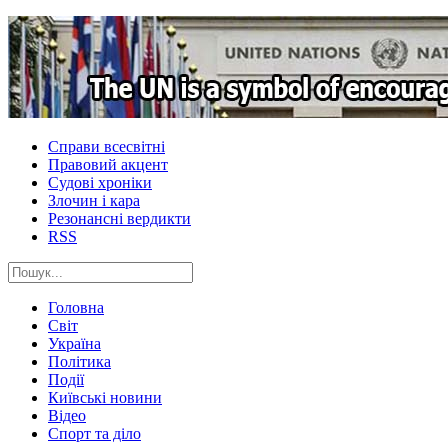
Справи всесвітні
Правовий акцент
Судові хроніки
Злочин і кара
Резонансні вердикти
RSS
Головна
Світ
Україна
Політика
Події
Київські новини
Відео
Спорт та діло