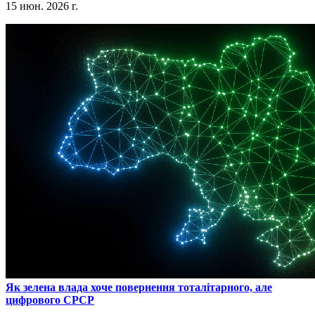
15 июн. 2026 г.
​Як зелена влада хоче повернення тоталітарного, але
цифрового СРСР