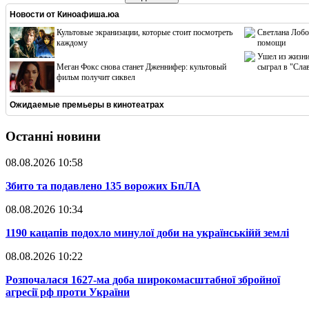
Новости от
Киноафиша.юа
Культовые экранизации, которые стоит посмотреть
Светлана Лобо
каждому
помощи
Ушел из жизни
Меган Фокс снова станет Дженнифер: культовый
сыграл в "Сла
фильм получит сиквел
Ожидаемые премьеры в кинотеатрах
Останні новини
08.08.2026 10:58
​Збито та подавлено 135 ворожих БпЛА
08.08.2026 10:34
​1190 кацапів подохло минулої доби на українськійй землі
08.08.2026 10:22
​Розпочалася 1627-ма доба широкомасштабної збройної
агресії рф проти України