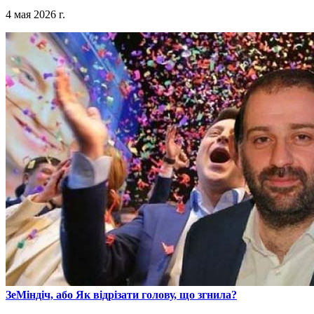
4 мая 2026 г.
​ЗеМіндіч, або Як відрізати голову, що згнила?