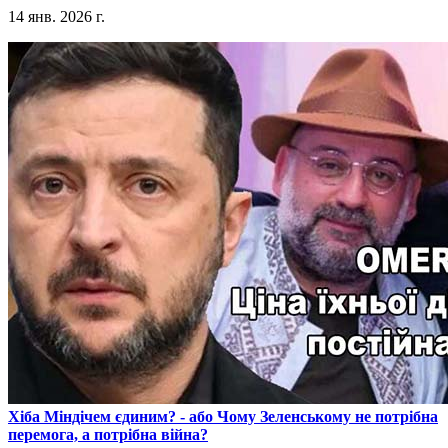
14 янв. 2026 г.
​Хіба Міндічем єдиним? - або Чому Зеленському не потрібна
перемога, а потрібна війна?