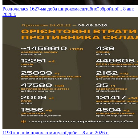
​Розпочалася 1627-ма доба широкомасштабної збройної...
8 авг.
2026 г.
​1190 кацапів подохло минулої доби...
8 авг. 2026 г.