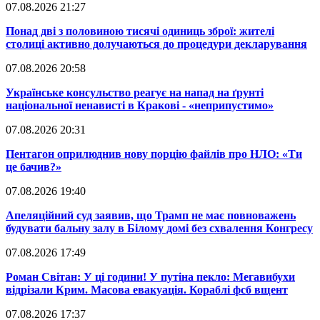
07.08.2026 21:27
​Понад дві з половиною тисячі одиниць зброї: жителі
столиці активно долучаються до процедури декларування
07.08.2026 20:58
​Українське консульство реагує на напад на ґрунті
національної ненависті в Кракові - «неприпустимо»
07.08.2026 20:31
​Пентагон оприлюднив нову порцію файлів про НЛО: «Ти
це бачив?»
07.08.2026 19:40
​Апеляційний суд заявив, що Трамп не має повноважень
будувати бальну залу в Білому домі без схвалення Конгресу
07.08.2026 17:49
​Роман Світан: У ці години! У путіна пекло: Мегавибухи
відрізали Крим. Масова евакуація. Кораблі фсб вщент
07.08.2026 17:37