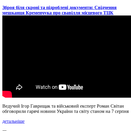
​Зброя біля скроні та підроблені документи: Свідчення
мешканця Кременчука про свавілля місцевого ТЦК
Ведучий Ігор Гаврищак та військовий експерт Роман Світан
обговорили гарячі новини України та світу станом на 7 серпня
детальніше