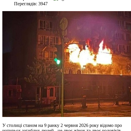
Переглядів: 3947
У столиці станом на 9 ранку 2 червня 2026 року відомо про
чотирьох загиблих людей - це двоє жінок та двоє чоловіків.