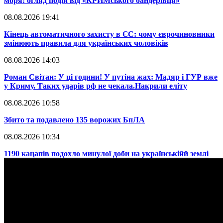
моря: огляд подій від «КРИМського бандерівця»
08.08.2026 19:41
​Кінець автоматичного захисту в ЄС: чому єврочиновники
змінюють правила для українських чоловіків
08.08.2026 14:03
​Роман Світан: У ці години! У путіна жах: Мадяр і ГУР вже
у Криму. Таких ударів рф не чекала.Накрили еліту
08.08.2026 10:58
​Збито та подавлено 135 ворожих БпЛА
08.08.2026 10:34
​1190 кацапів подохло минулої доби на українськійй землі