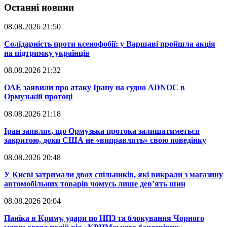
Останні новини
08.08.2026 21:50
​Солідарність проти ксенофобії: у Варшаві пройшла акція
на підтримку українців
08.08.2026 21:32
​ОАЕ заявили про атаку Ірану на судно ADNOC в
Ормузькій протоці
08.08.2026 21:18
​Іран заявляє, що Ормузька протока залишатиметься
закритою, доки США не «виправлять» свою поведінку
08.08.2026 20:48
​У Києві затримали двох спільників, які викрали з магазину
автомобільних товарів чомусь лише дев’ять шин
08.08.2026 20:04
Паніка в Криму, удари по НПЗ та блокування Чорного