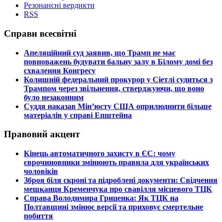
Резонансні вердикти
RSS
Справи всесвітні
​Апеляційний суд заявив, що Трамп не має
повноважень будувати бальну залу в Білому домі без
схвалення Конгресу
​Колишній федеральний прокурор у Сіетлі судиться з
Трампом через звільнення, стверджуючи, що воно
було незаконним
​Суддя наказав Мін’юсту США оприлюднити більше
матеріалів у справі Епштейна
Правовий акцент
​Кінець автоматичного захисту в ЄС: чому
єврочиновники змінюють правила для українських
чоловіків
​Зброя біля скроні та підроблені документи: Свідчення
мешканця Кременчука про свавілля місцевого ТЦК
​Справа Володимира Гриценка: Як ТЦК на
Полтавщині змінює версії та приховує смертельне
побиття