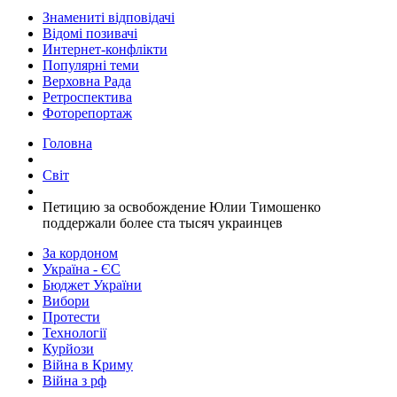
Знамениті відповідачі
Відомі позивачі
Интернет-конфлікти
Популярні теми
Верховна Рада
Ретроспектива
Фоторепортаж
Головна
Світ
Петицию за освобождение Юлии Тимошенко
поддержали более ста тысяч украинцев
За кордоном
Україна - ЄС
Бюджет України
Вибори
Протести
Технології
Курйози
Війна в Криму
Війна з рф