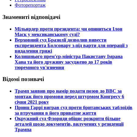
Фоторепортаж
Знамениті відповідачі
​Мільярдер проти президента: чи опиниться Ілон
Маск у мексиканському суді?
​Верховний суд Бразилії дозволив вивести
експрезидента Болсонару з-під варти для операції з
видалення грижі
​Колишнього прем'єр-міністра Пакистану Імрана
Хана та його дружину засуджено до 17 років
тюремного ув'язнення
Відомі позивачі
​Трамп заявив про намір подати позов до ВВС за
монтаж його промови перед штурмом Конгресу 6
січня 2021 року
​Принц Гаррі виграв суд проти британських таблоїдів
за втручання в його приватне життя
​Окружний суд Флориди обіцяє розкрити більше
деталей щодо документів, вилучених у резиденції
Трампа