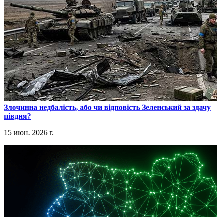
​Злочинна недбалість, або чи відповість Зеленський за здачу
півдня?
15 июн. 2026 г.