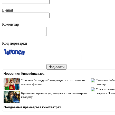
E-mail
Коментар
Код перевірки
Надіслати
Новости от
Киноафиша.юа
"Элвин и бурундуки" возвращаются: что известно
Светлана Лобо
о новом фильме
помощи
Ушел из жизни
Культовые экранизации, которые стоит посмотреть
сыграл в "Сла
каждому
Ожидаемые премьеры в кинотеатрах