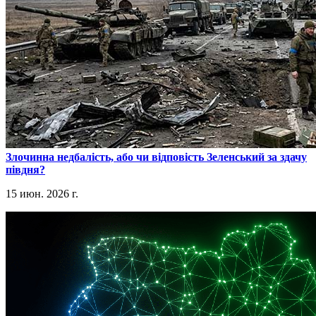
​Злочинна недбалість, або чи відповість Зеленський за здачу
півдня?
15 июн. 2026 г.