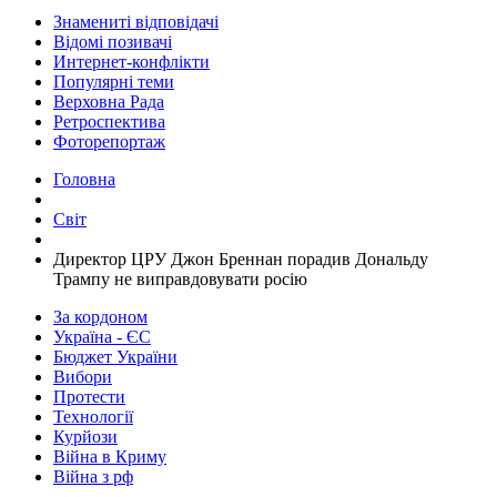
Знамениті відповідачі
Відомі позивачі
Интернет-конфлікти
Популярні теми
Верховна Рада
Ретроспектива
Фоторепортаж
Головна
Світ
​Директор ЦРУ Джон Бреннан порадив Дональду
Трампу не виправдовувати росію
За кордоном
Україна - ЄС
Бюджет України
Вибори
Протести
Технології
Курйози
Війна в Криму
Війна з рф