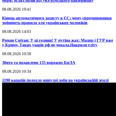
моря: огляд подій від «КРИМського бандерівця»
08.08.2026 19:41
​Кінець автоматичного захисту в ЄС: чому єврочиновники
змінюють правила для українських чоловіків
08.08.2026 14:03
​Роман Світан: У ці години! У путіна жах: Мадяр і ГУР вже
у Криму. Таких ударів рф не чекала.Накрили еліту
08.08.2026 10:58
​Збито та подавлено 135 ворожих БпЛА
08.08.2026 10:34
​1190 кацапів подохло минулої доби на українськійй землі