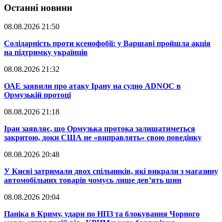
Останні новини
08.08.2026 21:50
​Солідарність проти ксенофобії: у Варшаві пройшла акція
на підтримку українців
08.08.2026 21:32
​ОАЕ заявили про атаку Ірану на судно ADNOC в
Ормузькій протоці
08.08.2026 21:18
​Іран заявляє, що Ормузька протока залишатиметься
закритою, доки США не «виправлять» свою поведінку
08.08.2026 20:48
​У Києві затримали двох спільників, які викрали з магазину
автомобільних товарів чомусь лише дев’ять шин
08.08.2026 20:04
Паніка в Криму, удари по НПЗ та блокування Чорного