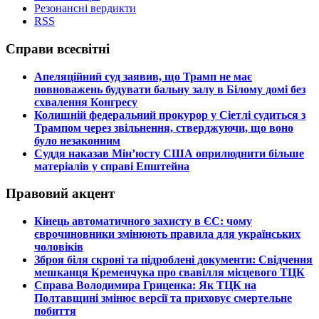
Резонансні вердикти
RSS
Справи всесвітні
​Апеляційний суд заявив, що Трамп не має
повноважень будувати бальну залу в Білому домі без
схвалення Конгресу
​Колишній федеральний прокурор у Сіетлі судиться з
Трампом через звільнення, стверджуючи, що воно
було незаконним
​Суддя наказав Мін’юсту США оприлюднити більше
матеріалів у справі Епштейна
Правовий акцент
​Кінець автоматичного захисту в ЄС: чому
єврочиновники змінюють правила для українських
чоловіків
​Зброя біля скроні та підроблені документи: Свідчення
мешканця Кременчука про свавілля місцевого ТЦК
​Справа Володимира Гриценка: Як ТЦК на
Полтавщині змінює версії та приховує смертельне
побиття