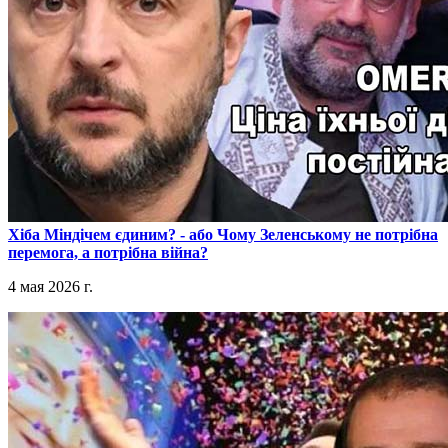
​Хіба Міндічем єдиним? - або Чому Зеленському не потрібна
перемога, а потрібна війна?
4 мая 2026 г.