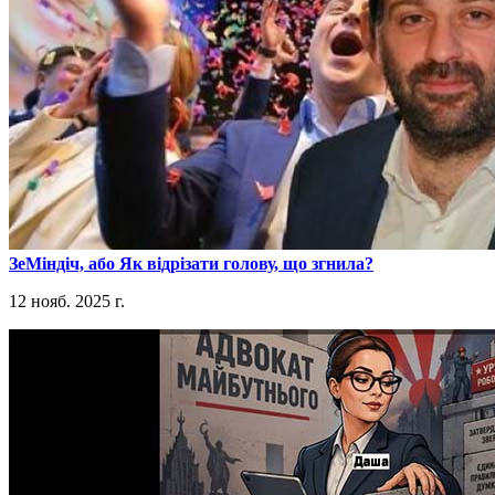
​ЗеМіндіч, або Як відрізати голову, що згнила?
12 нояб. 2025 г.