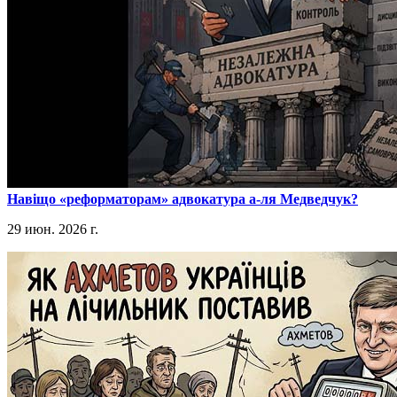
​Навіщо «реформаторам» адвокатура а-ля Медведчук?
29 июн. 2026 г.