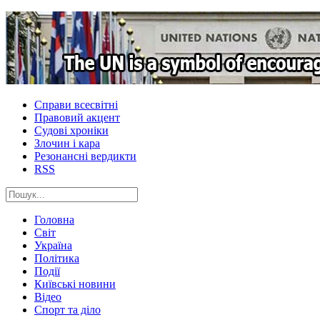
Справи всесвітні
Правовий акцент
Судові хроніки
Злочин і кара
Резонансні вердикти
RSS
Головна
Світ
Україна
Політика
Події
Київські новини
Відео
Спорт та діло