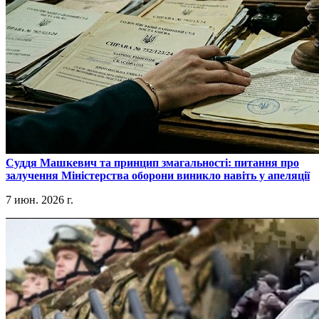
​Суддя Машкевич та принцип змагальності: питання про
залучення Міністерства оборони виникло навіть у апеляції
7 июн. 2026 г.