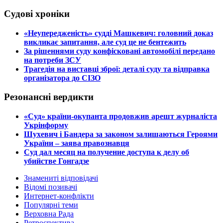
Судові хроніки
​«Неупередженість» судді Машкевич: головний доказ
викликає запитання, але суд це не бентежить
​За рішеннями суду конфісковані автомобілі передано
на потреби ЗСУ
​Трагедія на виставці зброї: деталі суду та відправка
організатора до СІЗО
Резонансні вердикти
​«Суд» країни-окупанта продовжив арешт журналіста
Укрінформу
Шухевич і Бандера за законом залишаються Героями
України – заява правознавця
Суд дал месяц на получение доступа к делу об
убийстве Гонгадзе
Знамениті відповідачі
Відомі позивачі
Интернет-конфлікти
Популярні теми
Верховна Рада
Ретроспектива