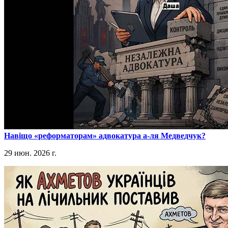
​Навіщо «реформаторам» адвокатура а-ля Медведчук?
29 июн. 2026 г.