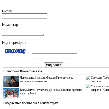
E-mail
Коментар
Код перевірки
Надіслати
Новости от
Киноафиша.юа
Легендарный маньяк Фредди Крюгер снова
Светлана Лобо
ворвется в чьи-то сны
помощи
Ушел из жизни
Весь Marvel - от начала до конца. Сколько времени
сыграл в "Сла
на это уйдет?
Ожидаемые премьеры в кинотеатрах