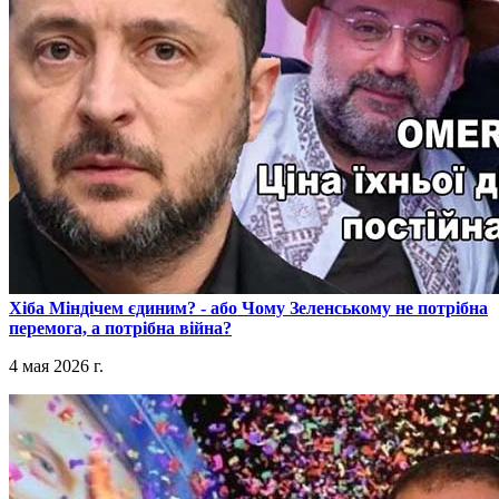
​Хіба Міндічем єдиним? - або Чому Зеленському не потрібна
перемога, а потрібна війна?
4 мая 2026 г.