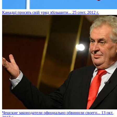
Канадці просять свій уряд збільшити...
25 сент. 2012 г.
​Чешские законодатели официально обвинили своего...
13 окт.