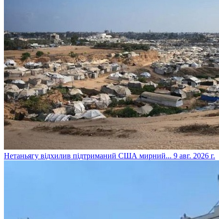
​Нетаньягу відхилив підтриманий США мирний...
9 авг. 2026 г.