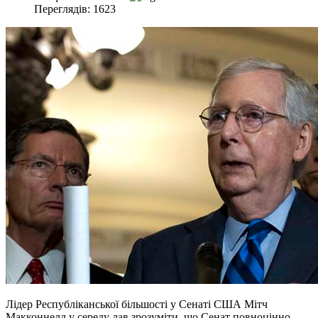
Переглядів: 1623
Лідер Республіканської більшості у Сенаті США Мітч
Макконнелл у середу дав зрозуміти, що Сенат повноцінно