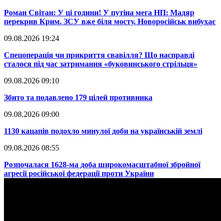
​Роман Світан: У ці години! У путіна мега НП: Мадяр
перекрив Крим. ЗСУ вже біля мосту. Новоросійськ вибухає
09.08.2026 19:24
​Спецоперація чи прикриття свавілля? Що насправді
сталося під час затримання «буковинського стрільця»
09.08.2026 09:10
​Збито та подавлено 179 цілей противника
09.08.2026 09:00
​1130 кацапів подохло минулої доби на українській землі
09.08.2026 08:55
​Розпочалася 1628-ма доба широкомасштабної збройної
агресії російської федерації проти України