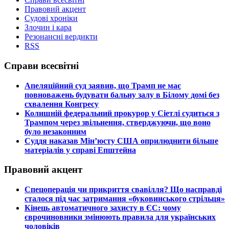
Правовий акцент
Судові хроніки
Злочин і кара
Резонансні вердикти
RSS
Справи всесвітні
​Апеляційний суд заявив, що Трамп не має
повноважень будувати бальну залу в Білому домі без
схвалення Конгресу
​Колишній федеральний прокурор у Сіетлі судиться з
Трампом через звільнення, стверджуючи, що воно
було незаконним
​Суддя наказав Мін’юсту США оприлюднити більше
матеріалів у справі Епштейна
Правовий акцент
​Спецоперація чи прикриття свавілля? Що насправді
сталося під час затримання «буковинського стрільця»
​Кінець автоматичного захисту в ЄС: чому
єврочиновники змінюють правила для українських
чоловіків