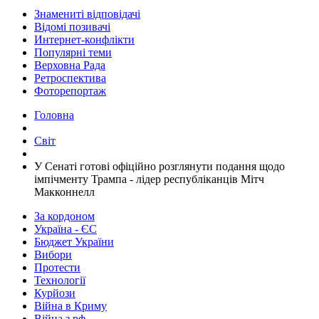
Знамениті відповідачі
Відомі позивачі
Интернет-конфлікти
Популярні теми
Верховна Рада
Ретроспектива
Фоторепортаж
Головна
Світ
​У Сенаті готові офіційно розглянути подання щодо
імпічменту Трампа - лідер республіканців Мітч
Макконнелл
За кордоном
Україна - ЄС
Бюджет України
Вибори
Протести
Технології
Курйози
Війна в Криму
Війна з рф