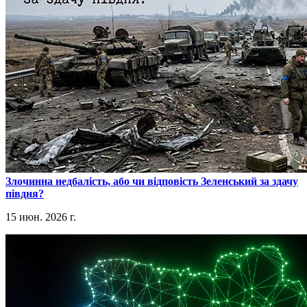
​Злочинна недбалість, або чи відповість Зеленський за здачу
півдня?
15 июн. 2026 г.