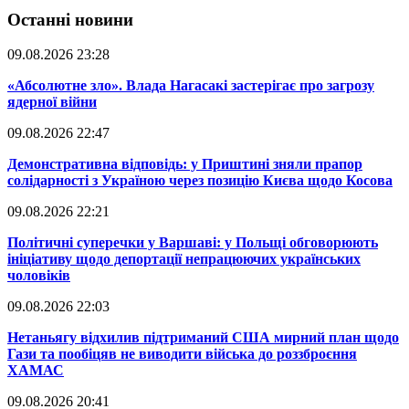
Останні новини
09.08.2026 23:28
​«Абсолютне зло». Влада Нагасакі застерігає про загрозу
ядерної війни
09.08.2026 22:47
​Демонстративна відповідь: у Приштині зняли прапор
солідарності з Україною через позицію Києва щодо Косова
09.08.2026 22:21
​Політичні суперечки у Варшаві: у Польщі обговорюють
ініціативу щодо депортації непрацюючих українських
чоловіків
09.08.2026 22:03
​Нетаньягу відхилив підтриманий США мирний план щодо
Гази та пообіцяв не виводити війська до роззброєння
ХАМАС
09.08.2026 20:41