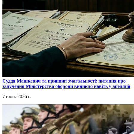
​Суддя Машкевич та принцип змагальності: питання про
залучення Міністерства оборони виникло навіть у апеляції
7 июн. 2026 г.