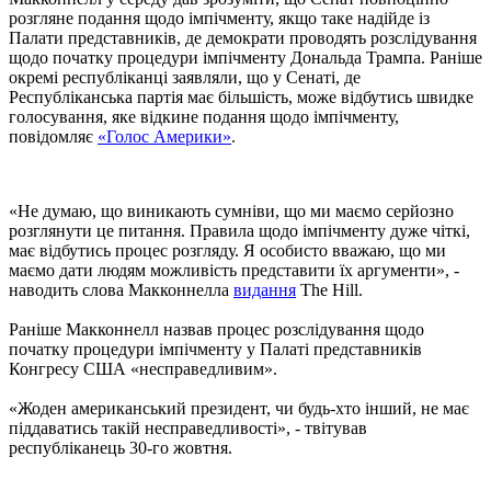
розгляне подання щодо імпічменту, якщо таке надійде із
Палати представників, де демократи проводять розслідування
щодо початку процедури імпічменту Дональда Трампа. Раніше
окремі республіканці заявляли, що у Сенаті, де
Республіканська партія має більшість, може відбутись швидке
голосування, яке відкине подання щодо імпічменту,
повідомляє
«Голос Америки»
.
«Не думаю, що виникають сумніви, що ми маємо серйозно
розглянути це питання. Правила щодо імпічменту дуже чіткі,
має відбутись процес розгляду. Я особисто вважаю, що ми
маємо дати людям можливість представити їх аргументи», -
наводить слова Макконнелла
видання
The Hill.
Раніше Макконнелл назвав процес розслідування щодо
початку процедури імпічменту у Палаті представників
Конгресу США «несправедливим».
«Жоден американський президент, чи будь-хто інший, не має
піддаватись такій несправедливості», - твітував
республіканець 30-го жовтня.