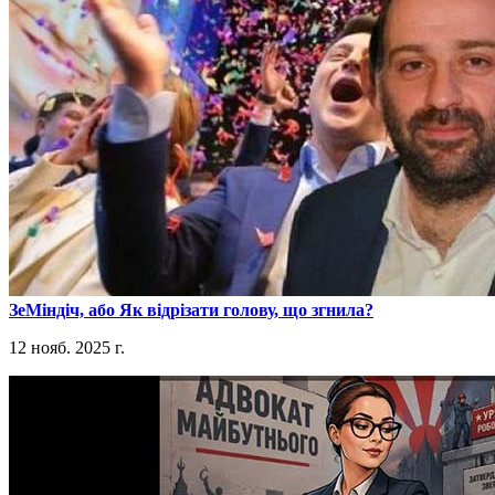
​ЗеМіндіч, або Як відрізати голову, що згнила?
12 нояб. 2025 г.