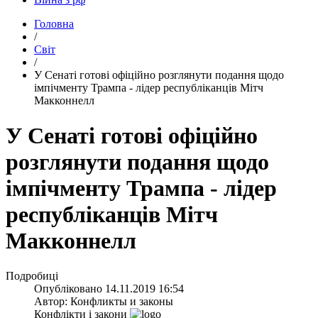
Головна
/
Світ
/
​У Сенаті готові офіційно розглянути подання щодо
імпічменту Трампа - лідер республіканців Мітч
Макконнелл
У Сенаті готові офіційно
розглянути подання щодо
імпічменту Трампа - лідер
республіканців Мітч
Макконнелл
Подробиці
Опубліковано
14.11.2019 16:54
Автор:
Конфликты и законы
Конфлікти і закони