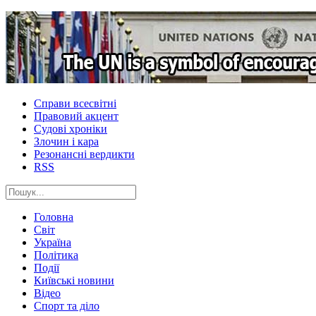
Справи всесвітні
Правовий акцент
Судові хроніки
Злочин і кара
Резонансні вердикти
RSS
Головна
Світ
Україна
Політика
Події
Київські новини
Відео
Спорт та діло