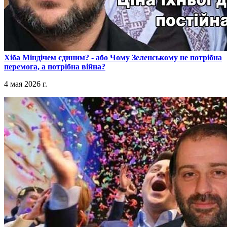
​Хіба Міндічем єдиним? - або Чому Зеленському не потрібна
перемога, а потрібна війна?
4 мая 2026 г.