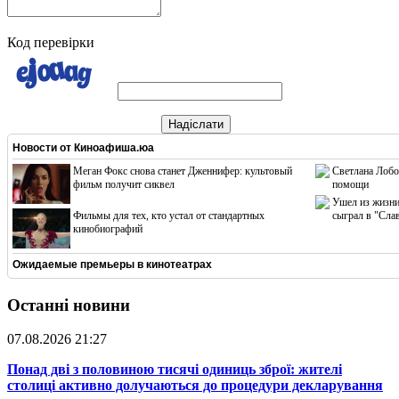
Код перевірки
Надіслати
Новости от
Киноафиша.юа
Меган Фокс снова станет Дженнифер: культовый
Светлана Лобо
фильм получит сиквел
помощи
Ушел из жизни
Фильмы для тех, кто устал от стандартных
сыграл в "Сла
кинобиографий
Ожидаемые премьеры в кинотеатрах
Останні новини
07.08.2026 21:27
​Понад дві з половиною тисячі одиниць зброї: жителі
столиці активно долучаються до процедури декларування