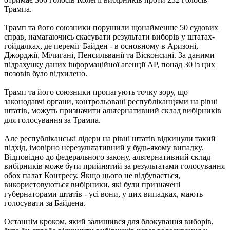
Трампа.
Трамп та його союзники порушили щонайменше 50 судових
справ, намагаючись скасувати результати виборів у штатах-
гойдалках, де переміг Байден - в основному в Аризоні,
Джорджії, Мічигані, Пенсильванії та Вісконсині. За даними
підрахунку даних інформаційної агенції AP, понад 30 із цих
позовів було відхилено.
Трамп та його союзники пропагують точку зору, що
законодавчі органи, контрольовані республіканцями на рівні
штатів, можуть призначити альтернативний склад вибірників
для голосування за Трампа.
Але республіканські лідери на рівні штатів відкинули такий
підхід, імовірно нерезультативний у будь-якому випадку.
Відповідно до федерального закону, альтернативний склад
вибірників може бути прийнятий за результатами голосування
обох палат Конгресу. Якщо цього не відбувається,
використовуються вибірники, які були призначені
губернаторами штатів - усі вони, у цих випадках, мають
голосувати за Байдена.
Останнім кроком, який залишився для блокування виборів,