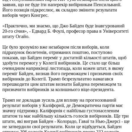
заявив, що не буде іти наперекір вибірникам Пенсильванії.
Його позиція підкреслює, як складно змінити результати
виборів через Конгрес.
«Практично, ми знаємо, що Джо Байден буде інавгурований
20-го січня», - Едвард Б. Фоулі, професор права в Університеті
штату Огайо.
Це було зрозуміло вже незабаром після виборів, коли
підрахунок бюлетенів, отриманих поштою, поступово
показав, що Байден переміг у достатній кількості штатів, щоб
здобути перемогу у Колегії вибірників. Це стало ще більш
очевидним наприкінці листопада, коли кожен штат, в якому
переміг Байден, визнав його переможцем і призначив своїх
вибірників до Колегії. Трамп безрезультатно намагався
перешкодити цим штатам визнати Байдена переможцем та
призначити вибірників за колишнього віце-президента.
Трамп не докладав зусиль для впливу на прогнозований
результат виборів у Каліфорнії, де Демократична партія має
значну підтримку. Каліфорнія є найбільш густонаселеним
штатом та має найбільшу кількість голосів вибірників. Ще три
штати, які виграв Байден - Колорадо, Гаваї та Нью-Джерсі - ще
не затвердили свої результати. Коли це відбудеться, Байден
отримає 306 голосів Колегії вибірників проти 232 голосів