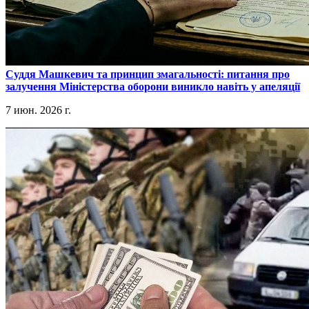
​Суддя Машкевич та принцип змагальності: питання про
залучення Міністерства оборони виникло навіть у апеляції
7 июн. 2026 г.