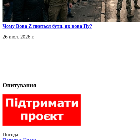
​Чому Вова Z пнеться бути, як вова Пу?
26 июл. 2026 г.
Опитування
Погода