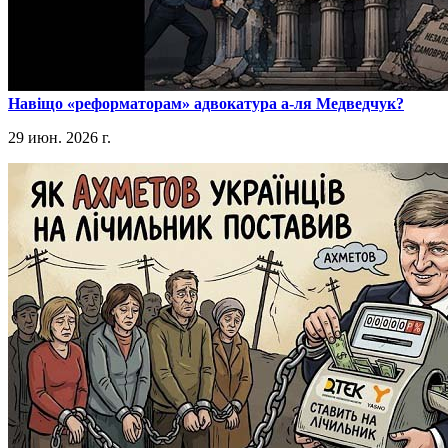
​Навіщо «реформаторам» адвокатура а-ля Медведчук?
29 июн. 2026 г.