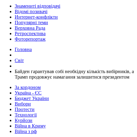
Знамениті відповідачі
Відомі позивачі
Интернет-конфлікти
Популярні теми
Верховна Рада
Ретроспектива
Фоторепортаж
Головна
Світ
​Байден гарантував собі необхідну кількість вибірників, а
Трамп продовжує намагання залишитися президентом
За кордоном
Україна - ЄС
Бюджет України
Вибори
Протести
Технології
Курйози
Війна в Криму
Війна з рф