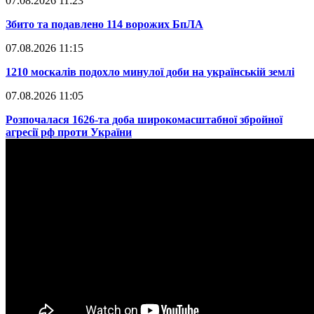
07.08.2026 11:23
​Збито та подавлено 114 ворожих БпЛА
07.08.2026 11:15
​1210 москалів подохло минулої доби на українській землі
07.08.2026 11:05
​Розпочалася 1626-та доба широкомасштабної збройної
агресії рф проти України