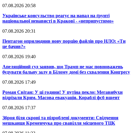
07.08.2026 20:58
​Українське консульство реагує на напад на ґрунті
національної ненависті в Кракові - «неприпустимо»
07.08.2026 20:31
​Пентагон оприлюднив нову порцію файлів про НЛО: «Ти
це бачив?»
07.08.2026 19:40
​Апеляційний суд заявив, що Трамп не має повноважень
будувати бальну залу в Білому домі без схвалення Конгресу
07.08.2026 17:49
​Роман Світан: У ці години! У путіна пекло: Мегавибухи
відрізали Крим. Масова евакуація. Кораблі фсб вщент
07.08.2026 17:37
​Зброя біля скроні та підроблені документи: Свідчення
мешканця Кременчука про свавілля місцевого ТЦК