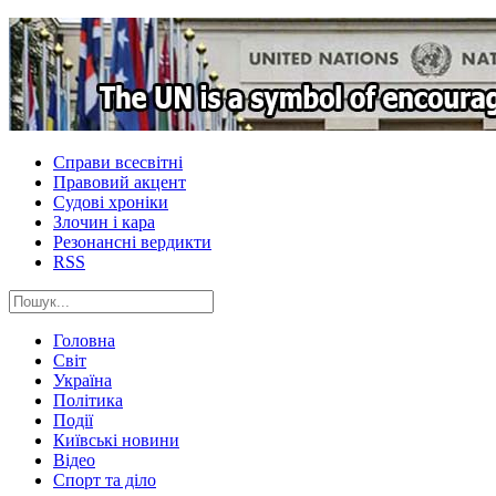
Справи всесвітні
Правовий акцент
Судові хроніки
Злочин і кара
Резонансні вердикти
RSS
Головна
Світ
Україна
Політика
Події
Київські новини
Відео
Спорт та діло