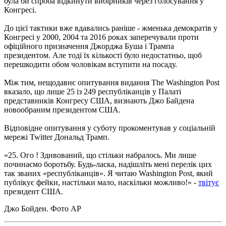
була би спроба відкинути вибірників через голосування у
Конгресі.
До цієї тактики вже вдавались раніше - жменька демократів у
Конгресі у 2000, 2004 та 2016 роках заперечували проти
офіційного призначення Джорджа Буша і Трампа
президентом. Але тоді їх кількості було недостатньо, щоб
перешкодити обом чоловікам вступити на посаду.
Між тим, нещодавнє опитування видання The Washington Post
вказало, що лише 25 із 249 республіканців у Палаті
представників Конгресу США, визнають Джо Байдена
новообраним президентом США.
Відповідне опитування у суботу прокоментував у соціальній
мережі Twitter Дональд Трамп.
«25. Ого ! Здивований, що стільки набралось. Ми лише
починаємо боротьбу. Будь-ласка, надішліть мені перелік цих
так званих «республіканців». Я читаю Washington Post, який
публікує фейки, настільки мало, наскільки можливо!» -
твітує
президент США.
Джо Бойден. Фото АР