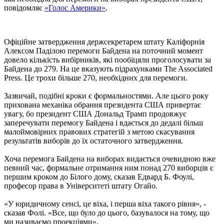
повідомляє
«Голос Америки»
.
Офіційне затвердження держсекретарем штату Каліфорнія
Алексом Паділою перемоги Байдена на поточний момент
довело кількість вибірників, які пообіцяли проголосувати за
Байдена до 279. На це вказують підрахунками The Associated
Press. Це трохи більше 270, необхідних для перемоги.
Зазвичай, подібні кроки є формальностями. Але цього року
прихована механіка обрання президента США привертає
увагу, бо президент США Дональд Трамп продовжує
заперечувати перемогу Байдена і вдається до дедалі більш
малоймовірних правових стратегій з метою скасування
результатів виборів до їх остаточного затвердження.
Хоча перемога Байдена на виборах видається очевидною вже
певний час, формальне отримання ним понад 270 виборців є
першим кроком до Білого дому, сказав Едвард Б. Фоулі,
професор права в Університеті штату Огайо.
«У юридичному сенсі, це віха, і перша віха такого рівня», -
сказав Фолі. «Все, що було до цього, базувалося на тому, що
ми називаємо проекціями».