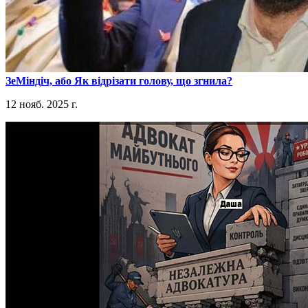
​ЗеМіндіч, або Як відрізати голову, що згнила?
12 нояб. 2025 г.