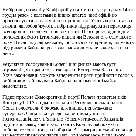
Вибірникі, названі у Каліфорнії у п'ятницю, зустрінуться 14-го
грудня разом з колегами в інших штатах, щоб офіційно
проголосувати за наступного президента. У більшості штатів є
закони, які зобов’язують вибірників підтримувати переможця
всенародного голосування в їх штаті. Цього року відповідне
положення було підтримало рішенням Верховного суду цього
року. Немає підстав вважати, що хтось із вибірників, які мають
підтримати Байдена, розглядав можливість не голосувати за
нього.
Результати голосування Колегії вибірників мають бути
отримані і, як правило, затверджені Конгресом 6-го січня.
Хоча законодавці можуть заперечити проти прийняття голосів
вибірників, заблокувати Байдена на цьому етапі майже
неможливо.
Підконтрольна Демократичній партії Палата представників
Конгресу США і підконтрольний Республіканській партії
Сенат голосували б окремо для вирішення будь-яких
суперечок. Одна така суперечка виникла у штаті
Пенсильванія, де у п’ятницю 75 депутатів-республіканців
підписали заяву, в якій закликають Конгрес заблокувати
виборчі голоси штату за Байдена. Але американський сенатор
від Республіканської партії Пат Тумі незабаром після цього