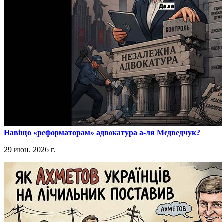
​Навіщо «реформаторам» адвокатура а-ля Медведчук?
29 июн. 2026 г.