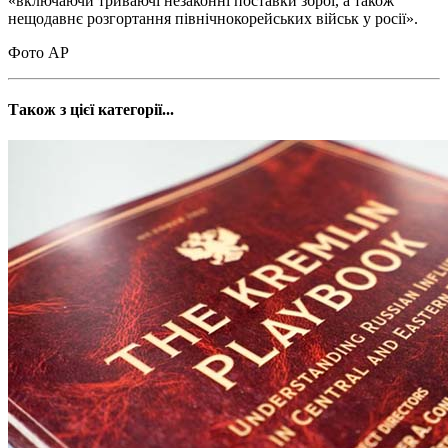
«включаючи триваючі незаконні поставки зброї, а також
нещодавнє розгортання північнокорейських військ у росії».
Фото АР
Також з цієї категорії...