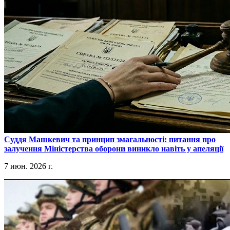
​Суддя Машкевич та принцип змагальності: питання про
залучення Міністерства оборони виникло навіть у апеляції
7 июн. 2026 г.