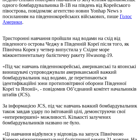
одного бомбардувальника B-1B на південь від Корейського
півострова, повідомляє агентство новин Yonhap News з
посиланням на південнокорейських військових, пише
Голос
Америки
.
Тристоронні навчання пройшли над водами на схід від
південного острова Чеджу в Південній Кореї після того, як
Північна Корея у четвер випустила у Східне море
міжконтинентальну балістичну ракету Hwasong-19.
«Під час навчань південнокорейські, американські та японські
винищувачі супроводжували американський важкий
бомбардувальник над водами, де перетинаються
ідентифікаційні зони протиповітряної оборони Південної
Кореї та Японії», - повідомив Об’єднаний комітет начальників
штабів (JCS).
За інформацією JCS, під час навчань важкий бомбардувальник
також завдав удару по імітованій цілі, демонструючи свої
«неперевершені» можливості. Кількості залучених
бомбардувальників названо не було.
«Ці навчання відбулися у відповідь на запуск Північною
Кореєю міжконтинентальної балістичної ракети 31 жовтня. На