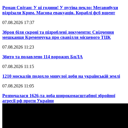
​Роман Світан: У ці години! У путіна пекло: Мегавибухи
відрізали Крим. Масова евакуація. Кораблі фсб вщент
07.08.2026 17:37
​Зброя біля скроні та підроблені документи: Свідчення
мешканця Кременчука про свавілля місцевого ТЦК
07.08.2026 11:23
​Збито та подавлено 114 ворожих БпЛА
07.08.2026 11:15
​1210 москалів подохло минулої доби на українській землі
07.08.2026 11:05
​Розпочалася 1626-та доба широкомасштабної збройної
агресії рф проти України