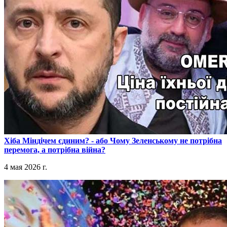
​Хіба Міндічем єдиним? - або Чому Зеленському не потрібна
перемога, а потрібна війна?
4 мая 2026 г.