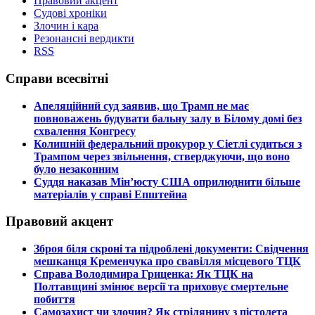
Правовий акцент
Судові хроніки
Злочин і кара
Резонансні вердикти
RSS
Справи всесвітні
​Апеляційний суд заявив, що Трамп не має
повноважень будувати бальну залу в Білому домі без
схвалення Конгресу
​Колишній федеральний прокурор у Сіетлі судиться з
Трампом через звільнення, стверджуючи, що воно
було незаконним
​Суддя наказав Мін’юсту США оприлюднити більше
матеріалів у справі Епштейна
Правовий акцент
​Зброя біля скроні та підроблені документи: Свідчення
мешканця Кременчука про свавілля місцевого ТЦК
​Справа Володимира Гриценка: Як ТЦК на
Полтавщині змінює версії та приховує смертельне
побиття
​Самозахист чи злочин? Як стрілянину з пістолета