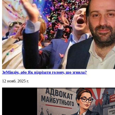
​ЗеМіндіч, або Як відрізати голову, що згнила?
12 нояб. 2025 г.