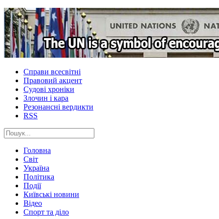
Справи всесвітні
Правовий акцент
Судові хроніки
Злочин і кара
Резонансні вердикти
RSS
Головна
Світ
Україна
Політика
Події
Київські новини
Відео
Спорт та діло