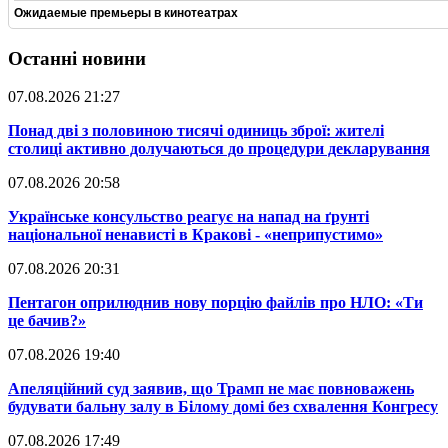
Ожидаемые премьеры в кинотеатрах
Останні новини
07.08.2026 21:27
​Понад дві з половиною тисячі одиниць зброї: жителі
столиці активно долучаються до процедури декларування
07.08.2026 20:58
​Українське консульство реагує на напад на ґрунті
національної ненависті в Кракові - «неприпустимо»
07.08.2026 20:31
​Пентагон оприлюднив нову порцію файлів про НЛО: «Ти
це бачив?»
07.08.2026 19:40
​Апеляційний суд заявив, що Трамп не має повноважень
будувати бальну залу в Білому домі без схвалення Конгресу
07.08.2026 17:49