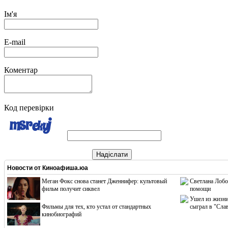
Ім'я
E-mail
Коментар
Код перевірки
Надіслати
Новости от
Киноафиша.юа
Меган Фокс снова станет Дженнифер: культовый
Светлана Лобо
фильм получит сиквел
помощи
Ушел из жизни
Фильмы для тех, кто устал от стандартных
сыграл в "Сла
кинобиографий