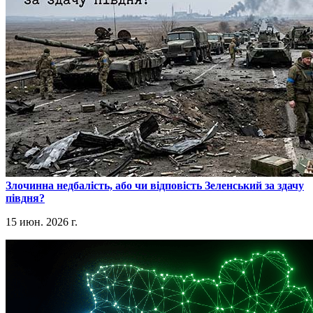
​Злочинна недбалість, або чи відповість Зеленський за здачу
півдня?
15 июн. 2026 г.