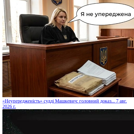
​«Неупередженість» судді Машкевич: головний доказ...
7 авг.
2026 г.