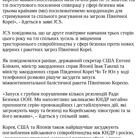
тлі поступового посилення співпраці у сфері безпеки між
трьома країнами (ми) посилюватимемо координацію для
стримування та спільного реагування на загрози Північної
Кореї», - йдеться в заяві JCS.
JCS повідомила, що це друге повітряне навчання трьох сторін
цього року на тлі спільних зусиль зі зміцнення
тристороннього співробітництва у сфері безпеки проти нових
ядерних і ракетних загроз Північної Кореї.
Як повідомлялося раніше, державний секретар США Ентоні
Блінкен, міністр закордонних справ Японії Івая Такеші та
міністр закордонних справ Південної Кореї Чо Те Юл у ході
телефонної розмови рішуче засудити запуск
міжконтинентальної балістичної ракети Північною Кореєю.
«Запуск є грубим порушенням кількох резолюцій Ради
Безпеки ООН. Ми наполегливо закликаємо КНДР негайно
припинити серію провокаційних і дестабілізуючих дій, які
загрожують миру та безпеці на Корейському півострові та за
його межами», – йдеться у спільній заяві.
Корея, США та Японія також найрішучіше засуджують
поглиблення військового співробітництва між КНДР і росією,