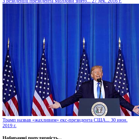
​З резиденції президента Молдови знято...
27 дек. 2016 г.
​Трамп назвав «жахливим» екс-президента США...
30 июн.
2019 г.
Набираючі популярність...