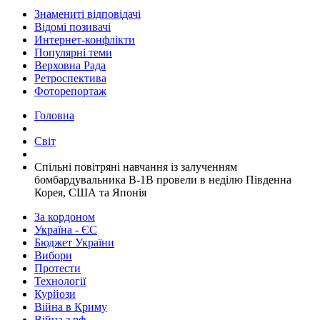
Знамениті відповідачі
Відомі позивачі
Интернет-конфлікти
Популярні теми
Верховна Рада
Ретроспектива
Фоторепортаж
Головна
Світ
​Спільні повітряні навчання із залученням
бомбардувальника B-1B провели в неділю Південна
Корея, США та Японія
За кордоном
Україна - ЄС
Бюджет України
Вибори
Протести
Технології
Курйози
Війна в Криму
Війна з рф