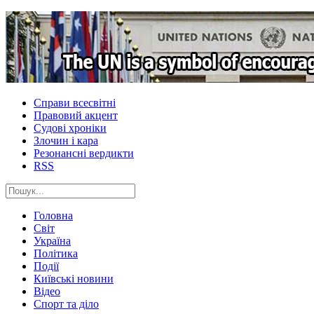
Справи всесвітні
Правовий акцент
Судові хроніки
Злочин і кара
Резонансні вердикти
RSS
Головна
Світ
Україна
Політика
Події
Київські новини
Відео
Спорт та діло