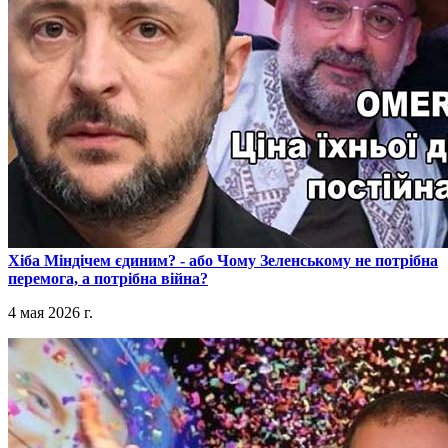
​Хіба Міндічем єдиним? - або Чому Зеленському не потрібна
перемога, а потрібна війна?
4 мая 2026 г.