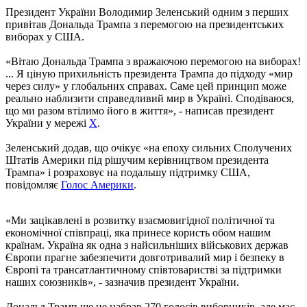
Президент України Володимир Зеленський одним з перших
привітав Дональда Трампа з перемогою на президентських
виборах у США.
«Вітаю Дональда Трампа з вражаючою перемогою на виборах!
... Я ціную прихильність президента Трампа до підходу «мир
через силу» у глобальних справах. Саме цей принцип може
реально наблизити справедливий мир в Україні. Сподіваюся,
що ми разом втілимо його в життя», - написав президент
України у мережі
Х
.
Зеленський додав, що очікує «на епоху сильних Сполучених
Штатів Америки під рішучим керівництвом президента
Трампа» і розраховує на подальшу підтримку США,
повідомляє
Голос Америки
.
«Ми зацікавлені в розвитку взаємовигідної політичної та
економічної співпраці, яка принесе користь обом нашим
країнам. Україна як одна з найсильніших військових держав
Європи прагне забезпечити довготривалий мир і безпеку в
Європі та трансатлантичному співтоваристві за підтримки
наших союзників», - зазначив президент України.
Дональд Трамп ще не набрав 270 голосів виборників, але має