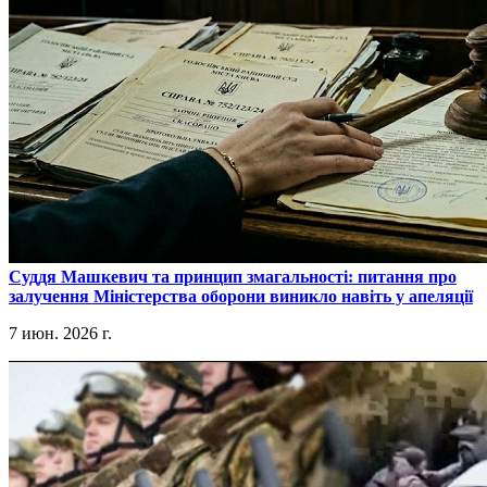
​Суддя Машкевич та принцип змагальності: питання про
залучення Міністерства оборони виникло навіть у апеляції
7 июн. 2026 г.