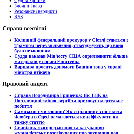
Судові хроніки
Злочин і кара
Резонансні вердикти
RSS
Справи всесвітні
​Колишній федеральний прокурор у Сіетлі судиться з
Трампом через звільнення, стверджуючи, що воно
було незаконним
​Суддя наказав Мін’юсту США оприлюднити більше
матеріалів у справі Епштейна
​Варшава просить допомоги Вашингтона у справі
міністра-втікача
Правовий акцент
​Справа Володимира Гриценка: Як ТЦК на
Полтавщині змінює версії та приховує смертельне
побиття
​Самозахист чи злочин? Як стрілянину з пістолета
Флобера в Одесі намагаються кваліфікувати як
тяжку статтю
​Свавілля, «загородзагони» та катування:
журналістське розслідування про знущання над