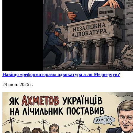
​Навіщо «реформаторам» адвокатура а-ля Медведчук?
29 июн. 2026 г.