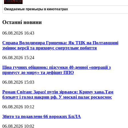
Ожидаемые премьеры в кинотеатрах
Останні новини
06.08.2026 16:43
​Справа Володимира Гриценка: Як ТЦК на Полтавщині
змінює версії та приховує смертельне побиття
06.08.2026 15:24
​Ціна гучних обіцянок: підсумки 40-денної «операції з
примусу до миру» та дефіцит ППО
06.08.2026 15:03
​Роман Світан: Зараз! путін зірвався: Криму хана.Там
блекаут і голод накрив рф. У москві палає роскосмос
06.08.2026 10:12
​Збито та подавлено 66 ворожих БпЛА
06.08.2026 10:02