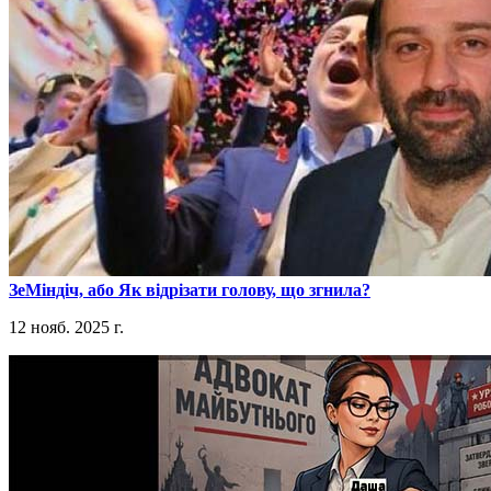
​ЗеМіндіч, або Як відрізати голову, що згнила?
12 нояб. 2025 г.