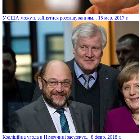
​У США можуть зайнятися розслідуванням...
15 мар. 2017 г.
​Коаліційна угода в Німеччині засуджує...
8 февр. 2018 г.