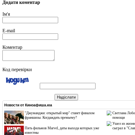
Додати коментар
Ім'я
E-mail
Коментар
Код перевірки
Надіслати
Новости от
Киноафиша.юа
"Джуманджи: открытый мир" станет финалом
Светлана Лобо
франшизы. Когдаждать премьему?
помощи
Ушел из жизни
Пять фильмов Marvel, даты выхода которых уже
сыграл в "Сла
известны