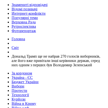
Знамениті відповідачі
Відомі позивачі
Интернет-конфлікти
Популярні теми
Верховна Рада
Ретроспектива
Фоторепортаж
Головна
Світ
​Дональд Трамп ще не набрав 270 голосів виборників,
але його вже привітали інші керівники держав, серед
них одним з перших був Володимир Зеленський
За кордоном
Україна - ЄС
Бюджет України
Вибори
Протести
Технології
Курйози
Війна в Криму
Війна з рф