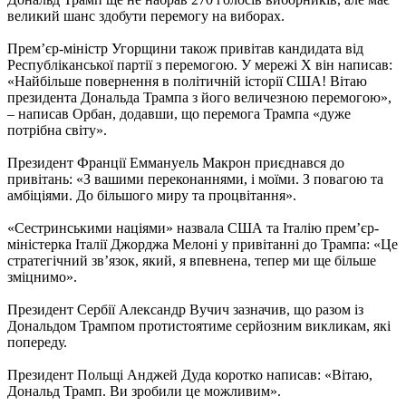
великий шанс здобути перемогу на виборах.
Прем’єр-міністр Угорщини також привітав кандидата від
Республіканської партії з перемогою. У мережі Х він написав:
«Найбільше повернення в політичній історії США! Вітаю
президента Дональда Трампа з його величезною перемогою»,
– написав Орбан, додавши, що перемога Трампа «дуже
потрібна світу».
Президент Франції Еммануель Макрон приєднався до
привітань: «З вашими переконаннями, і моїми. З повагою та
амбіціями. До більшого миру та процвітання».
«Сестринськими націями» назвала США та Італію прем’єр-
міністерка Італії Джорджа Мелоні у привітанні до Трампа: «Це
стратегічний зв’язок, який, я впевнена, тепер ми ще більше
зміцнимо».
Президент Сербії Александр Вучич зазначив, що разом із
Дональдом Трампом протистоятиме серйозним викликам, які
попереду.
Президент Польщі Анджей Дуда коротко написав: «Вітаю,
Дональд Трамп. Ви зробили це можливим».