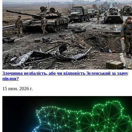
​Злочинна недбалість, або чи відповість Зеленський за здачу
півдня?
15 июн. 2026 г.