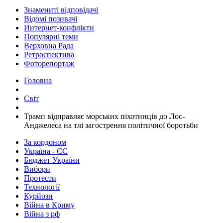
Знамениті відповідачі
Відомі позивачі
Интернет-конфлікти
Популярні теми
Верховна Рада
Ретроспектива
Фоторепортаж
Головна
Світ
​Трамп відправляє морських піхотинців до Лос-
Анджелеса на тлі загострення політичної боротьби
За кордоном
Україна - ЄС
Бюджет України
Вибори
Протести
Технології
Курйози
Війна в Криму
Війна з рф