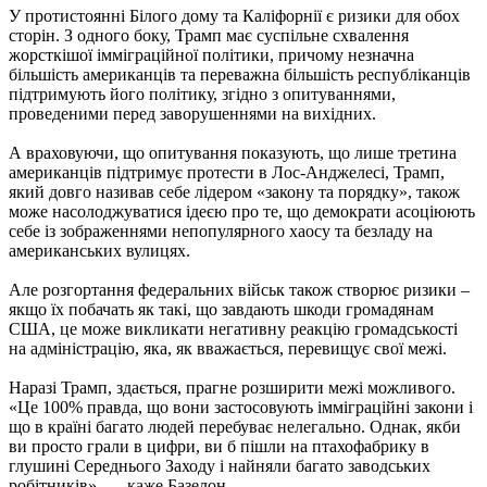
У протистоянні Білого дому та Каліфорнії є ризики для обох
сторін. З одного боку, Трамп має суспільне схвалення
жорсткішої імміграційної політики, причому незначна
більшість американців та переважна більшість республіканців
підтримують його політику, згідно з опитуваннями,
проведеними перед заворушеннями на вихідних.
А враховуючи, що опитування показують, що лише третина
американців підтримує протести в Лос-Анджелесі, Трамп,
який довго називав себе лідером «закону та порядку», також
може насолоджуватися ідеєю про те, що демократи асоціюють
себе із зображеннями непопулярного хаосу та безладу на
американських вулицях.
Але розгортання федеральних військ також створює ризики –
якщо їх побачать як такі, що завдають шкоди громадянам
США, це може викликати негативну реакцію громадськості
на адміністрацію, яка, як вважається, перевищує свої межі.
Наразі Трамп, здається, прагне розширити межі можливого.
«Це 100% правда, що вони застосовують імміграційні закони і
що в країні багато людей перебуває нелегально. Однак, якби
ви просто грали в цифри, ви б пішли на птахофабрику в
глушині Середнього Заходу і найняли багато заводських
робітників», — каже Базелон.