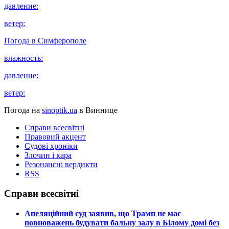
давление:
ветер:
Погода в
Симферополе
влажность:
давление:
ветер:
Погода на
sinoptik.ua
в Виннице
Справи всесвітні
Правовий акцент
Судові хроніки
Злочин і кара
Резонансні вердикти
RSS
Справи всесвітні
​Апеляційний суд заявив, що Трамп не має
повноважень будувати бальну залу в Білому домі без