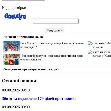
Код перевірки
Надіслати
Новости от
Киноафиша.юа
Весь Marvel - от начала до конца. Сколько времени
Светлана Лобо
на это уйдет?
помощи
Ушел из жизни
"Элвин и бурундуки" возвращаются: что известно
сыграл в "Сла
о новом фильме
Ожидаемые премьеры в кинотеатрах
Останні новини
09.08.2026 09:10
​Збито та подавлено 179 цілей противника
09.08.2026 09:00