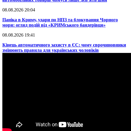
08.08.2026 20:04
Паніка в Криму, удари по НПЗ та блокування Чорного
моря: огляд подій від «КРИМського бандерівця»
08.08.2026 19:41
​Кінець автоматичного захисту в ЄС: чому єврочиновники
змінюють правила для українських чоловіків