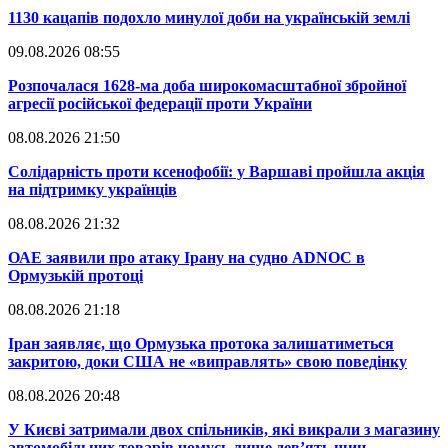
​1130 кацапів подохло минулої доби на українській землі
09.08.2026 08:55
​Розпочалася 1628-ма доба широкомасштабної збройної
агресії російської федерації проти України
08.08.2026 21:50
​Солідарність проти ксенофобії: у Варшаві пройшла акція
на підтримку українців
08.08.2026 21:32
​ОАЕ заявили про атаку Ірану на судно ADNOC в
Ормузькій протоці
08.08.2026 21:18
​Іран заявляє, що Ормузька протока залишатиметься
закритою, доки США не «виправлять» свою поведінку
08.08.2026 20:48
​У Києві затримали двох спільників, які викрали з магазину
автомобільних товарів чомусь лише дев’ять шин