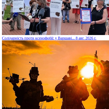
​Солідарність проти ксенофобії: у Варшаві...
8 авг. 2026 г.