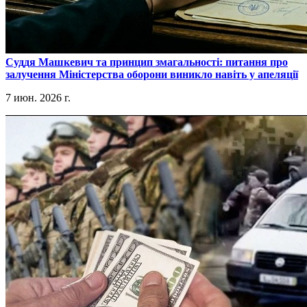
​Суддя Машкевич та принцип змагальності: питання про
залучення Міністерства оборони виникло навіть у апеляції
7 июн. 2026 г.