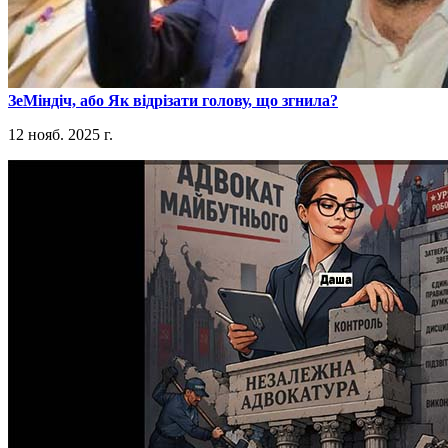
​ЗеМіндіч, або Як відрізати голову, що згнила?
12 нояб. 2025 г.