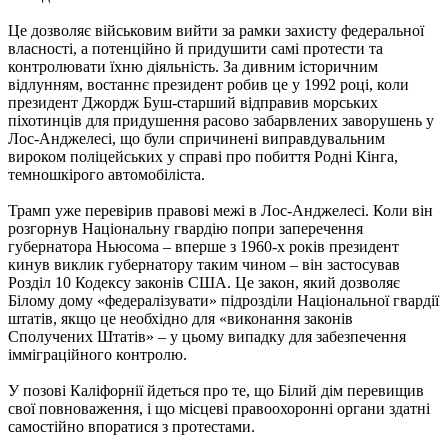
Це дозволяє військовим вийти за рамки захисту федеральної
власності, а потенційно й придушити самі протести та
контролювати їхню діяльність. За дивним історичним
відлунням, востаннє президент робив це у 1992 році, коли
президент Джордж Буш-старший відправив морських
піхотинців для придушення расово забарвлених заворушень у
Лос-Анджелесі, що були спричинені виправдувальним
вироком поліцейських у справі про побиття Родні Кінга,
темношкірого автомобіліста.
Трамп уже перевірив правові межі в Лос-Анджелесі. Коли він
розгорнув Національну гвардію попри заперечення
губернатора Ньюсома – вперше з 1960-х років президент
кинув виклик губернатору таким чином – він застосував
Розділ 10 Кодексу законів США. Це закон, який дозволяє
Білому дому «федералізувати» підрозділи Національної гвардії
штатів, якщо це необхідно для «виконання законів
Сполучених Штатів» – у цьому випадку для забезпечення
імміграційного контролю.
У позові Каліфорнії йдеться про те, що Білий дім перевищив
свої повноваження, і що місцеві правоохоронні органи здатні
самостійно впоратися з протестами.