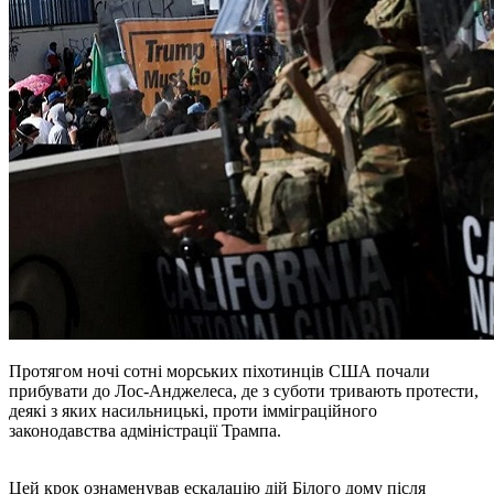
Протягом ночі сотні морських піхотинців США почали
прибувати до Лос-Анджелеса, де з суботи тривають протести,
деякі з яких насильницькі, проти імміграційного
законодавства адміністрації Трампа.
Цей крок ознаменував ескалацію дій Білого дому після