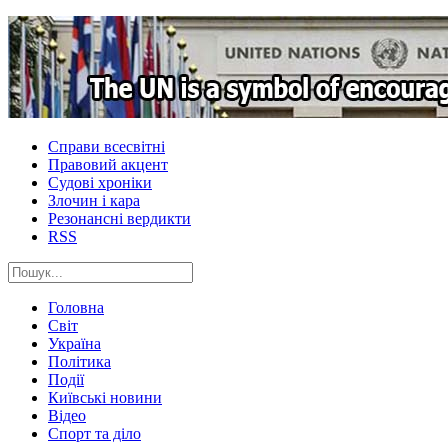
Справи всесвітні
Правовий акцент
Судові хроніки
Злочин і кара
Резонансні вердикти
RSS
Головна
Світ
Україна
Політика
Події
Київські новини
Відео
Спорт та діло