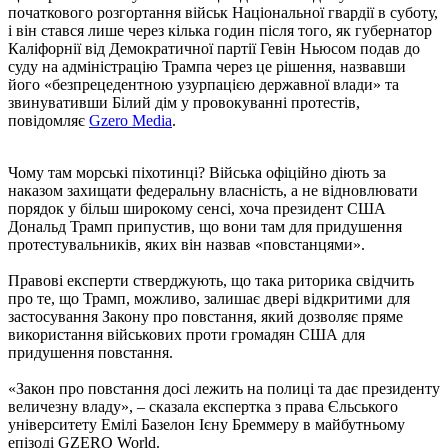
початкового розгортання військ Національної гвардії в суботу,
і він стався лише через кілька годин після того, як губернатор
Каліфорнії від Демократичної партії Гевін Ньюсом подав до
суду на адміністрацію Трампа через це рішення, назвавши
його «безпрецедентною узурпацією державної влади» та
звинувативши Білий дім у провокуванні протестів,
повідомляє
Gzero Media
.
Чому там морські піхотинці? Війська офіційно діють за
наказом захищати федеральну власність, а не відновлювати
порядок у більш широкому сенсі, хоча президент США
Дональд Трамп припустив, що вони там для придушення
протестувальників, яких він назвав «повстанцями».
Правові експерти стверджують, що така риторика свідчить
про те, що Трамп, можливо, залишає двері відкритими для
застосування Закону про повстання, який дозволяє пряме
використання військових проти громадян США для
придушення повстання.
«Закон про повстання досі лежить на полиці та дає президенту
величезну владу», – сказала експертка з права Єльського
університету Емілі Базелон Ієну Бреммеру в майбутньому
епізоді GZERO World.