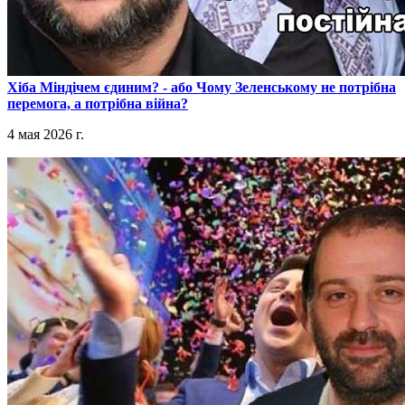
​Хіба Міндічем єдиним? - або Чому Зеленському не потрібна
перемога, а потрібна війна?
4 мая 2026 г.