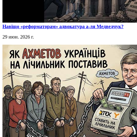
​Навіщо «реформаторам» адвокатура а-ля Медведчук?
29 июн. 2026 г.