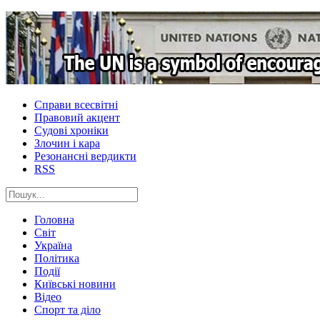
Справи всесвітні
Правовий акцент
Судові хроніки
Злочин і кара
Резонансні вердикти
RSS
Головна
Світ
Україна
Політика
Події
Київські новини
Відео
Спорт та діло