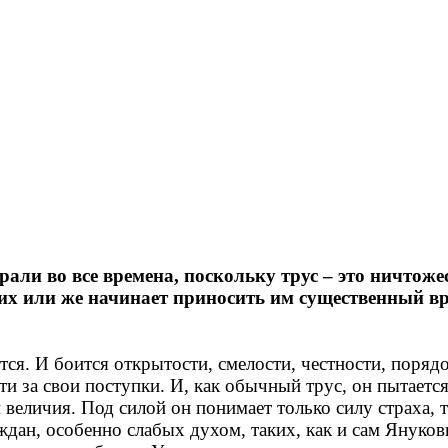
рали во все времена, поскольку трус – это ничтоже
их или же начинает приносить им существенный вре
ся. И боится открытости, смелости, честности, порядо
ти за свои поступки. И, как обычный трус, он пытае
 величия. Под силой он понимает только силу страха, 
ждан, особенно слабых духом, таких, как и сам Януков