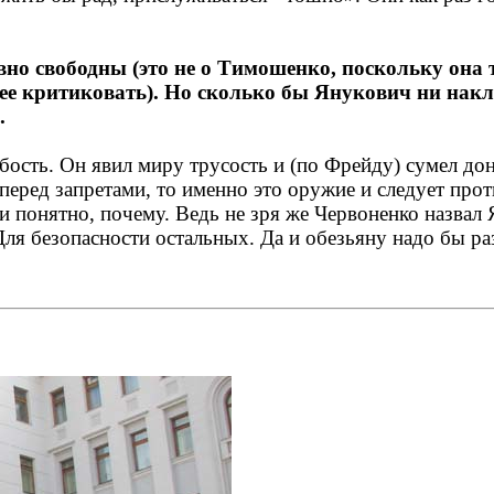
вно свободны (это не о Тимошенко, поскольку она 
 ее критиковать). Но сколько бы Янукович ни нак
.
абость. Он явил миру трусость и (по Фрейду) сумел д
 перед запретами, то именно это оружие и следует про
и понятно, почему. Ведь не зря же Червоненко назвал
 Для безопасности остальных. Да и обезьяну надо бы 