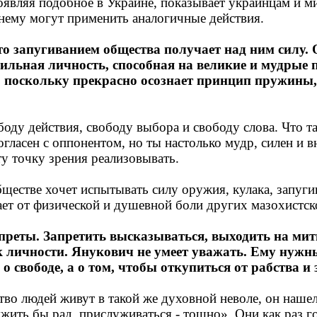
оявляя подобное в Украине, показывает украинцам и м
 нему могут применить аналогичные действия.
то запугиванием общества получает над ним силу.
сильная личность, способная на великие и мудрые 
ы, поскольку прекрасно осознает принцип пружины,
оду действия, свободу выбора и свободу слова. Что та
согласен с оппонентом, но ты настолько мудр, силен и
у точку зрения реализовывать.
ществе хочет испытывать силу оружия, кулака, запуги
ает от физической и душевной боли других мазохистск
реты. Запретить высказываться, выходить на мити
 личности. Янукович не умеет уважать. Ему нужны
 о свободе, а о том, чтобы откупиться от рабства и 
ство людей живут в такой же духовной неволе, он наше
жить бы рад, прислуживаться - тошно». Они как раз г