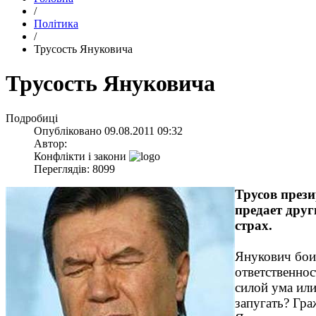
/
Політика
/
Трусость Януковича
Трусость Януковича
Подробиці
Опубліковано
09.08.2011 09:32
Автор:
Конфлікти і закони
Переглядів: 8099
Трусов прези
предает друг
страх.
Янукович боит
ответственнос
силой ума или
запугать? Гра