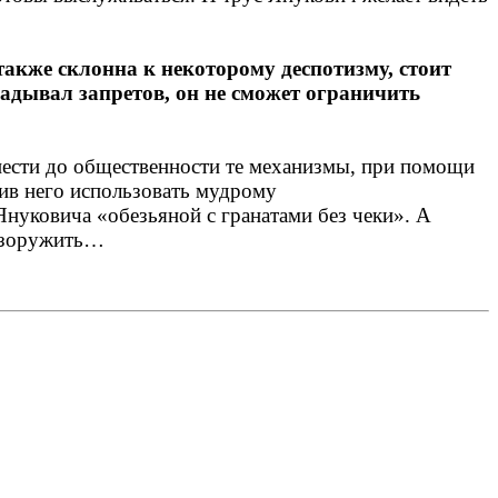
также склонна к некоторому деспотизму, стоит
ладывал запретов, он не сможет ограничить
онести до общественности те механизмы, при помощи
тив него использовать мудрому
 Януковича «обезьяной с гранатами без чеки». А
разоружить…