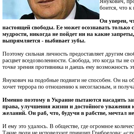
Янукович, пр
боится, что к
Он уверен, ч
настоящей свободы. Ее может осознавать только 
мудрости, никогда не пойдет ни на какие запрет
выпрямляется - выбивает зубы.
Поэтому сильная личность предоставляет другим своб
расцвет вседозволенности. Свобода, это когда ты не 
точке зрения противника и даешь ему возможность эт
Янукович на подобные подвиги не способен. Он на об
хочет террора по отношению к несогласным, и получ
Именно поэтому в Украине пытаются насадить зап
права, улучшения жизни и достойного уважения к
желаний. Он раб, что, будучи в рабстве, мечтал не
И ему это удалось. В обществе, где огромное количе
Такие люди не исповедуют принцип Грибоедова: «слу