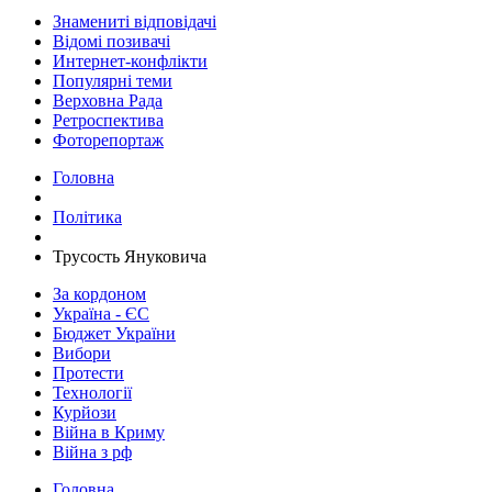
Знамениті відповідачі
Відомі позивачі
Интернет-конфлікти
Популярні теми
Верховна Рада
Ретроспектива
Фоторепортаж
Головна
Політика
Трусость Януковича
За кордоном
Україна - ЄС
Бюджет України
Вибори
Протести
Технології
Курйози
Війна в Криму
Війна з рф
Головна