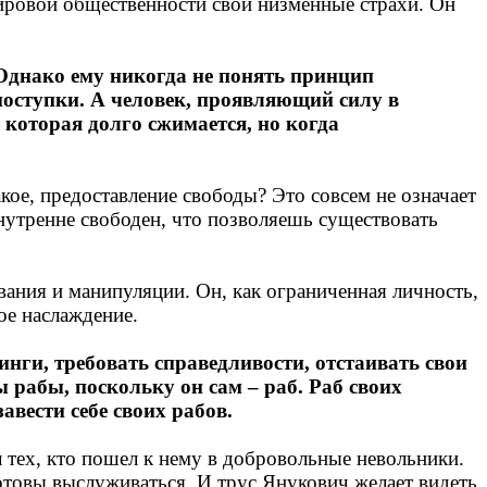
ировой общественности свои низменные страхи. Он
 Однако ему никогда не понять принцип
поступки. А человек, проявляющий силу в
 которая долго сжимается, но когда
кое, предоставление свободы? Это совсем не означает
 внутренне свободен, что позволяешь существовать
вания и манипуляции. Он, как ограниченная личность,
ое наслаждение.
нги, требовать справедливости, отстаивать свои
 рабы, поскольку он сам – раб. Раб своих
завести себе своих рабов.
л тех, кто пошел к нему в добровольные невольники.
отовы выслуживаться. И трус Янукович желает видеть