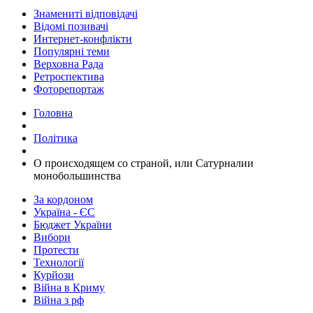
Знамениті відповідачі
Відомі позивачі
Интернет-конфлікти
Популярні теми
Верховна Рада
Ретроспектива
Фоторепортаж
Головна
Політика
​О происходящем со страной, или Сатурналии
монобольшинства
За кордоном
Україна - ЄС
Бюджет України
Вибори
Протести
Технології
Курйози
Війна в Криму
Війна з рф