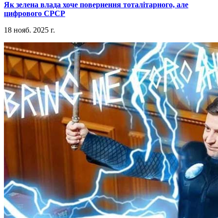
​Як зелена влада хоче повернення тоталітарного, але
цифрового СРСР
18 нояб. 2025 г.