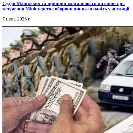
​Суддя Машкевич та принцип змагальності: питання про
залучення Міністерства оборони виникло навіть у апеляції
7 июн. 2026 г.