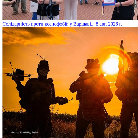
​Солідарність проти ксенофобії: у Варшаві...
8 авг. 2026 г.