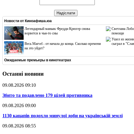
Надіслати
Новости от
Киноафиша.юа
Легендарный маньяк Фредди Крюгер снова
Светлана Лобо
ворвется в чьи-то сны
помощи
Ушел из жизни
Весь Marvel - от начала до конца. Сколько времени
сыграл в "Сла
на это уйдет?
Ожидаемые премьеры в кинотеатрах
Останні новини
09.08.2026 09:10
​Збито та подавлено 179 цілей противника
09.08.2026 09:00
​1130 кацапів подохло минулої доби на українській землі
09.08.2026 08:55