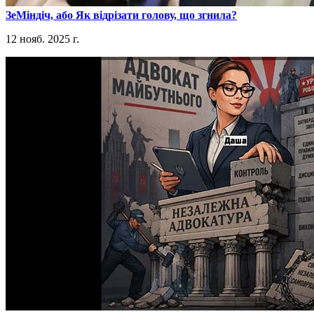
​ЗеМіндіч, або Як відрізати голову, що згнила?
12 нояб. 2025 г.