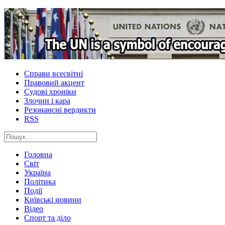
Справи всесвітні
Правовий акцент
Судові хроніки
Злочин і кара
Резонансні вердикти
RSS
Головна
Світ
Україна
Політика
Події
Київські новини
Відео
Спорт та діло