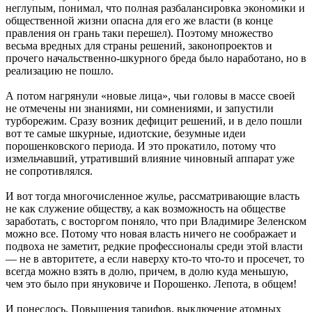
неглупым, понимал, что полная разбалансировка экономики и
общественной жизни опасна для его же власти (в конце
правления он грань таки перешел). Поэтому множество
весьма вредных для страны решений, законопроектов и
прочего начальственно-шкурного бреда было наработано, но в
реализацию не пошло.
А потом нагрянули «новые лица», чьи головы в массе своей
не отмечены ни знаниями, ни сомнениями, и запустили
турборежим. Сразу возник дефицит решений, и в дело пошли
вот те самые шкурные, идиотские, безумные идеи
порошенковского периода. И это прокатило, потому что
измельчавший, утративший влияние чиновный аппарат уже
не сопротивлялся.
И вот тогда многочисленное жулье, рассматривающие власть
не как служение обществу, а как возможность на обществе
заработать, с восторгом поняло, что при Владимире Зеленском
можно все. Потому что новая власть ничего не соображает и
подвоха не заметит, редкие профессионалы среди этой власти
— не в авторитете, а если наверху кто-то что-то и просечет, то
всегда можно взять в долю, причем, в долю куда меньшую,
чем это было при януковиче и Порошенко. Лепота, в общем!
И понеслось. Повышения тарифов, выключение атомных