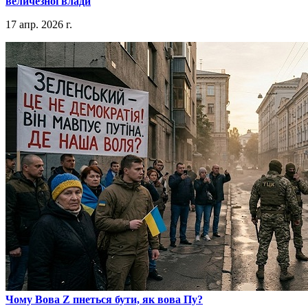
величезної влади
17 апр. 2026 г.
​Чому Вова Z пнеться бути, як вова Пу?