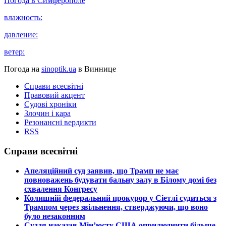
Погода в
Симферополе
влажность:
давление:
ветер:
Погода на
sinoptik.ua
в Виннице
Справи всесвітні
Правовий акцент
Судові хроніки
Злочин і кара
Резонансні вердикти
RSS
Справи всесвітні
​Апеляційний суд заявив, що Трамп не має
повноважень будувати бальну залу в Білому домі без
схвалення Конгресу
​Колишній федеральний прокурор у Сіетлі судиться з
Трампом через звільнення, стверджуючи, що воно
було незаконним
​Суддя наказав Мін’юсту США оприлюднити більше