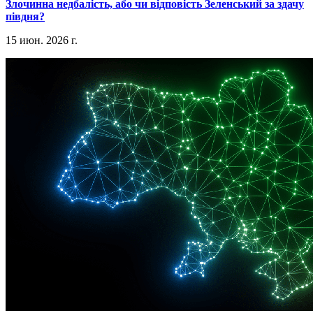
​Злочинна недбалість, або чи відповість Зеленський за здачу
півдня?
15 июн. 2026 г.