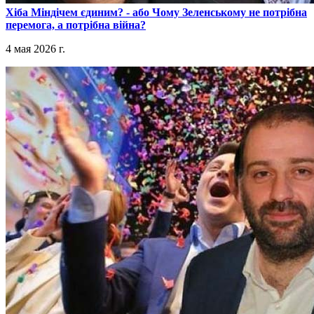
​Хіба Міндічем єдиним? - або Чому Зеленському не потрібна
перемога, а потрібна війна?
4 мая 2026 г.