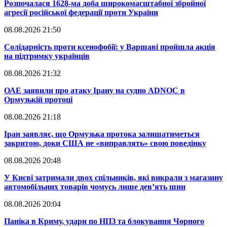
​Розпочалася 1628-ма доба широкомасштабної збройної
агресії російської федерації проти України
08.08.2026 21:50
​Солідарність проти ксенофобії: у Варшаві пройшла акція
на підтримку українців
08.08.2026 21:32
​ОАЕ заявили про атаку Ірану на судно ADNOC в
Ормузькій протоці
08.08.2026 21:18
​Іран заявляє, що Ормузька протока залишатиметься
закритою, доки США не «виправлять» свою поведінку
08.08.2026 20:48
​У Києві затримали двох спільників, які викрали з магазину
автомобільних товарів чомусь лише дев’ять шин
08.08.2026 20:04
Паніка в Криму, удари по НПЗ та блокування Чорного