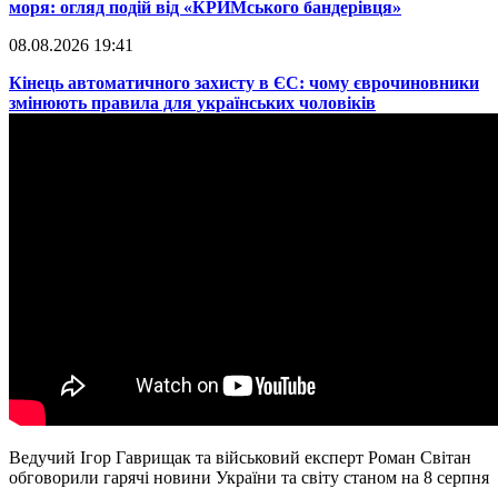
моря: огляд подій від «КРИМського бандерівця»
08.08.2026 19:41
​Кінець автоматичного захисту в ЄС: чому єврочиновники
змінюють правила для українських чоловіків
Ведучий Ігор Гаврищак та військовий експерт Роман Світан
обговорили гарячі новини України та світу станом на 8 серпня