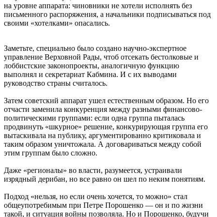
на уровне аппарата: чиновники не хотели исполнять без
письменного распоряжения, а начальники подписываться под
своими «хотелками» опасались.
Заметьте, специально было создано научно-экспертное
управление Верховной Рады, чтоб отсекать бестолковые и
лоббистские законопроекты, аналогичную функцию
выполнял и секретариат Кабмина. И с их выводами
руководство страны считалось.
Затем советский аппарат ушел естественным образом. Но его
отчасти заменила конкуренция между разными финансово-
политическими группами: если одна группа пыталась
продвинуть «шкурное» решение, конкурирующая группа его
вытаскивала на публику, аргументированно критиковала и
таким образом уничтожала. А договариваться между собой
этим группам было сложно.
Даже «регионалы» во власти, разумеется, устраивали
изрядный дерибан, но все равно он шел по неким понятиям.
Подход «нельзя, но если очень хочется, то можно» стал
общеупотребимым при Петре Порошенко — он и по жизни
такой, и ситуация войны позволяла. Но и Порошенко, будучи