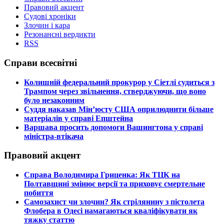
Правовий акцент
Судові хроніки
Злочин і кара
Резонансні вердикти
RSS
Справи всесвітні
​Колишній федеральний прокурор у Сіетлі судиться з
Трампом через звільнення, стверджуючи, що воно
було незаконним
​Суддя наказав Мін’юсту США оприлюднити більше
матеріалів у справі Епштейна
​Варшава просить допомоги Вашингтона у справі
міністра-втікача
Правовий акцент
​Справа Володимира Гриценка: Як ТЦК на
Полтавщині змінює версії та приховує смертельне
побиття
​Самозахист чи злочин? Як стрілянину з пістолета
Флобера в Одесі намагаються кваліфікувати як
тяжку статтю