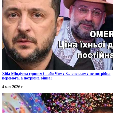
​Хіба Міндічем єдиним? - або Чому Зеленському не потрібна
перемога, а потрібна війна?
4 мая 2026 г.