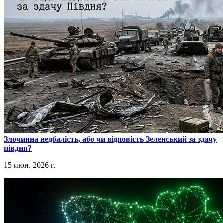
​Злочинна недбалість, або чи відповість Зеленський за здачу
півдня?
15 июн. 2026 г.