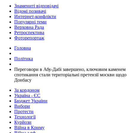
Знамениті відповідачі
Відомі позивачі
Интернет-конфлікти
Популярні теми
Верховна Рада
Ретроспектива
Фоторепортаж
Головна
Політика
​Переговори в Абу-Дабі завершено, ключовим каменем
спотикання стали територіальні претензії москви щодо
Донбасу
За кордоном
Україна - ЄС
Бюджет України
Вибори
Протести
Технології
Курйози
Війна в Криму
Війна з рф