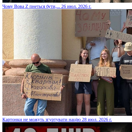
​Чому Вова Z пнеться бути,...
26 июл. 2026 г.
​Картонки не можуть згуртувати націю
28 июл. 2026 г.