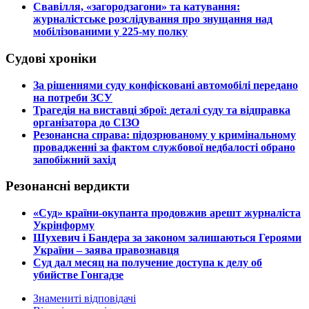
​Свавілля, «загородзагони» та катування:
журналістське розслідування про знущання над
мобілізованими у 225-му полку
Судові хроніки
​За рішеннями суду конфісковані автомобілі передано
на потреби ЗСУ
​Трагедія на виставці зброї: деталі суду та відправка
організатора до СІЗО
​Резонансна справа: підозрюваному у кримінальному
провадженні за фактом службової недбалості обрано
запобіжний захід
Резонансні вердикти
​«Суд» країни-окупанта продовжив арешт журналіста
Укрінформу
Шухевич і Бандера за законом залишаються Героями
України – заява правознавця
Суд дал месяц на получение доступа к делу об
убийстве Гонгадзе
Знамениті відповідачі