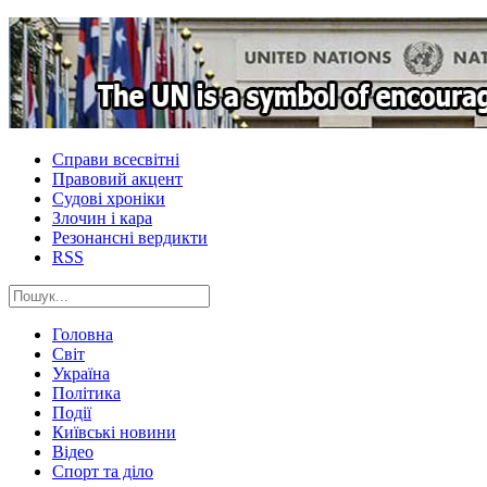
Справи всесвітні
Правовий акцент
Судові хроніки
Злочин і кара
Резонансні вердикти
RSS
Головна
Світ
Україна
Політика
Події
Київські новини
Відео
Спорт та діло