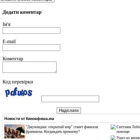
Додати коментар
Ім'я
E-mail
Коментар
Код перевірки
Надіслати
Новости от
Киноафиша.юа
"Джуманджи: открытый мир" станет финалом
Светлана Лобо
франшизы. Когдаждать премьему?
помощи
Ушел из жизни