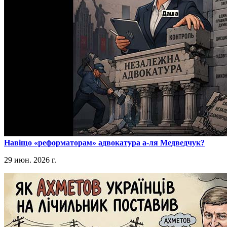
​Навіщо «реформаторам» адвокатура а-ля Медведчук?
29 июн. 2026 г.