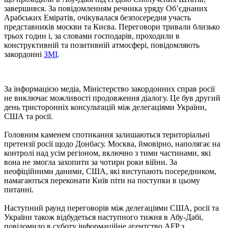
завершився. За повідомленням речника уряду Об’єднаних
Арабських Еміратів, очікувалася безпосередня участь
представників москви та Києва. Переговори тривали близько
трьох годин і, за словами господарів, проходили в
конструктивній та позитивній атмосфері, повідомляють
закордонні
ЗМІ
.
За інформацією медіа, Міністерство закордонних справ росії
не виключає можливості продовження діалогу. Це був другий
день тристоронніх консультацій між делегаціями України,
США та росії.
Головним каменем спотикання залишаються територіальні
претензії росії щодо Донбасу. Москва, ймовірно, наполягає на
контролі над усім регіоном, включно з тими частинами, які
вона не змогла захопити за чотири роки війни. За
неофіційними даними, США, які виступають посередником,
намагаються переконати Київ піти на поступки в цьому
питанні.
Наступний раунд переговорів між делегаціями США, росії та
України також відбудеться наступного тижня в Абу-Дабі,
повідомило в суботу інформаційне агентство AFP з