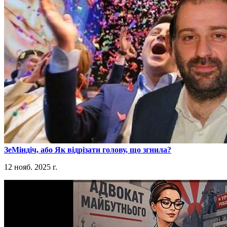
​ЗеМіндіч, або Як відрізати голову, що згнила?
12 нояб. 2025 г.