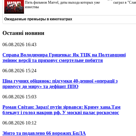
Пять фильмов Marvel, даты выхода которых уже
сыграл в "Сла
известны
Ожидаемые премьеры в кинотеатрах
Останні новини
06.08.2026 16:43
​Справа Володимира Гриценка: Як ТЦК на Полтавщині
змінює версії та приховує смертельне побиття
06.08.2026 15:24
​Ціна гучних обіцянок: підсумки 40-денної «операції з
примусу до миру» та дефіцит ППО
06.08.2026 15:03
​Роман Світан: Зараз! путін зірвався: Криму хана.Там
блекаут і голод накрив рф. У москві палає роскосмос
06.08.2026 10:12
​Збито та подавлено 66 ворожих БпЛА