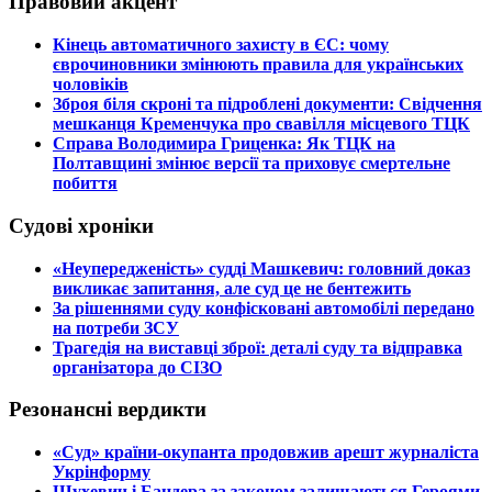
Правовий акцент
​Кінець автоматичного захисту в ЄС: чому
єврочиновники змінюють правила для українських
чоловіків
​Зброя біля скроні та підроблені документи: Свідчення
мешканця Кременчука про свавілля місцевого ТЦК
​Справа Володимира Гриценка: Як ТЦК на
Полтавщині змінює версії та приховує смертельне
побиття
Судові хроніки
​«Неупередженість» судді Машкевич: головний доказ
викликає запитання, але суд це не бентежить
​За рішеннями суду конфісковані автомобілі передано
на потреби ЗСУ
​Трагедія на виставці зброї: деталі суду та відправка
організатора до СІЗО
Резонансні вердикти
​«Суд» країни-окупанта продовжив арешт журналіста
Укрінформу
Шухевич і Бандера за законом залишаються Героями