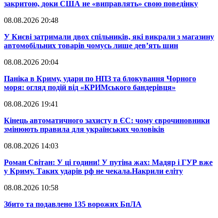
закритою, доки США не «виправлять» свою поведінку
08.08.2026 20:48
​У Києві затримали двох спільників, які викрали з магазину
автомобільних товарів чомусь лише дев’ять шин
08.08.2026 20:04
Паніка в Криму, удари по НПЗ та блокування Чорного
моря: огляд подій від «КРИМського бандерівця»
08.08.2026 19:41
​Кінець автоматичного захисту в ЄС: чому єврочиновники
змінюють правила для українських чоловіків
08.08.2026 14:03
​Роман Світан: У ці години! У путіна жах: Мадяр і ГУР вже
у Криму. Таких ударів рф не чекала.Накрили еліту
08.08.2026 10:58
​Збито та подавлено 135 ворожих БпЛА