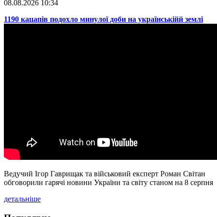
08.08.2026 10:34
​1190 кацапів подохло минулої доби на українськійй землі
Ведучий Ігор Гаврищак та військовий експерт Роман Світан
обговорили гарячі новини України та світу станом на 8 серпня
детальніше