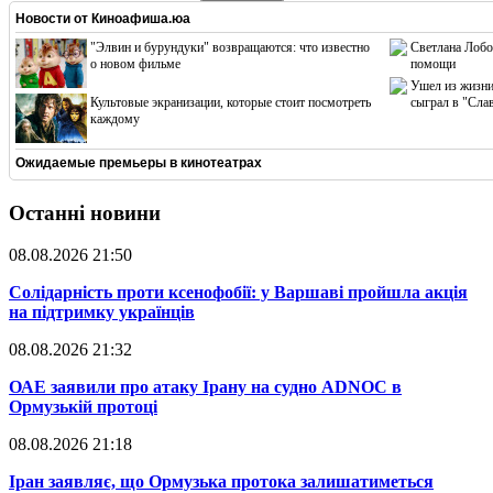
Новости от
Киноафиша.юа
"Элвин и бурундуки" возвращаются: что известно
Светлана Лобо
о новом фильме
помощи
Ушел из жизни
Культовые экранизации, которые стоит посмотреть
сыграл в "Сла
каждому
Ожидаемые премьеры в кинотеатрах
Останні новини
08.08.2026 21:50
​Солідарність проти ксенофобії: у Варшаві пройшла акція
на підтримку українців
08.08.2026 21:32
​ОАЕ заявили про атаку Ірану на судно ADNOC в
Ормузькій протоці
08.08.2026 21:18
​Іран заявляє, що Ормузька протока залишатиметься