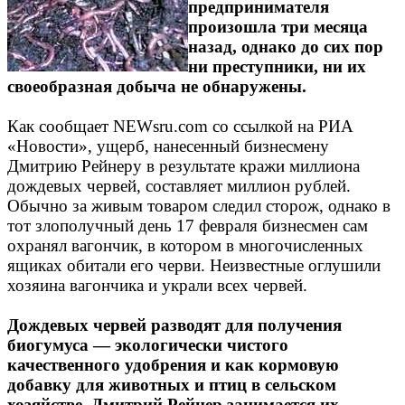
предпринимателя
произошла три месяца
назад, однако до сих пор
ни преступники, ни их
своеобразная добыча не обнаружены.
Как сообщает NEWsru.com со ссылкой на РИА
«Новости», ущерб, нанесенный бизнесмену
Дмитрию Рейнеру в результате кражи миллиона
дождевых червей, составляет миллион рублей.
Обычно за живым товаром следил сторож, однако в
тот злополучный день 17 февраля бизнесмен сам
охранял вагончик, в котором в многочисленных
ящиках обитали его черви. Неизвестные оглушили
хозяина вагончика и украли всех червей.
Дождевых червей разводят для получения
биогумуса — экологически чистого
качественного удобрения и как кормовую
добавку для животных и птиц в сельском
хозяйстве. Дмитрий Рейнер занимается их