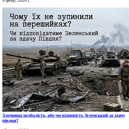
9 февр. 2026 г.
​Злочинна недбалість, або чи відповість Зеленський за здачу
півдня?