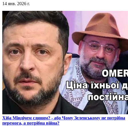
14 янв. 2026 г.
​Хіба Міндічем єдиним? - або Чому Зеленському не потрібна
перемога, а потрібна війна?