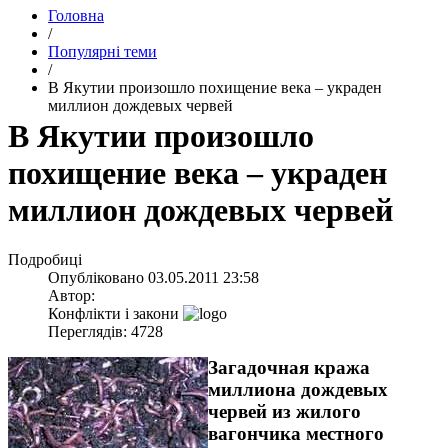
Головна
/
Популярні теми
/
В Якутии произошло похищение века – украден
миллион дождевых червей
В Якутии произошло
похищение века – украден
миллион дождевых червей
Подробиці
Опубліковано
03.05.2011 23:58
Автор:
Конфлікти і закони
Переглядів: 4728
Загадочная кража
миллиона дождевых
червей из жилого
вагончика местного