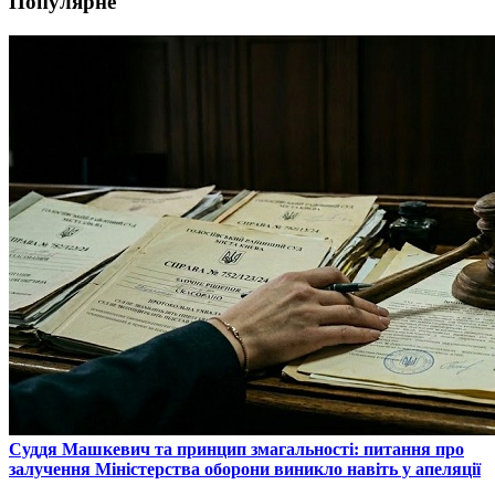
Популярне
​Суддя Машкевич та принцип змагальності: питання про
залучення Міністерства оборони виникло навіть у апеляції