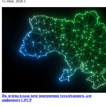
15 июн. 2026 г.
​Як зелена влада хоче повернення тоталітарного, але
цифрового СРСР