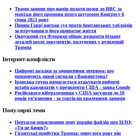
​Трамп заявив про намір подати позов до ВВС за
монтаж його промови перед штурмом Конгресу 6
січня 2021 року
​Принц Гаррі виграв суд проти британських таблоїдів
за втручання в його приватне життя
​Окружний суд Флориди обіцяє розкрити більше
деталей щодо документів, вилучених у резиденції
Трампа
Інтернет-конфлікти
​Цифрові загадки за зачиненими дверима: що
приховують дивні сигнали з Вашингтона?
​Іранська група намагається атакувати виборчі
штаби кандидатів у президенти США - заява Google
​Російського кіберзлочинця у США засудили до 10
років ув’язнення - за торгівлю краденими даними
Популярні теми
​Пентагон оприлюднив нову порцію файлів про НЛО:
«Ти це бачив?»
​Гігантські прибутки Трампа: минулого року він