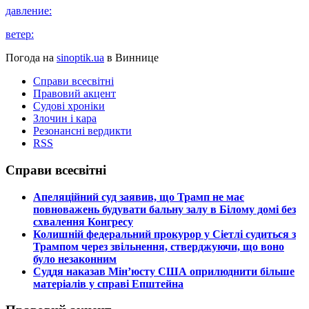
давление:
ветер:
Погода на
sinoptik.ua
в Виннице
Справи всесвітні
Правовий акцент
Судові хроніки
Злочин і кара
Резонансні вердикти
RSS
Справи всесвітні
​Апеляційний суд заявив, що Трамп не має
повноважень будувати бальну залу в Білому домі без
схвалення Конгресу
​Колишній федеральний прокурор у Сіетлі судиться з
Трампом через звільнення, стверджуючи, що воно
було незаконним
​Суддя наказав Мін’юсту США оприлюднити більше
матеріалів у справі Епштейна