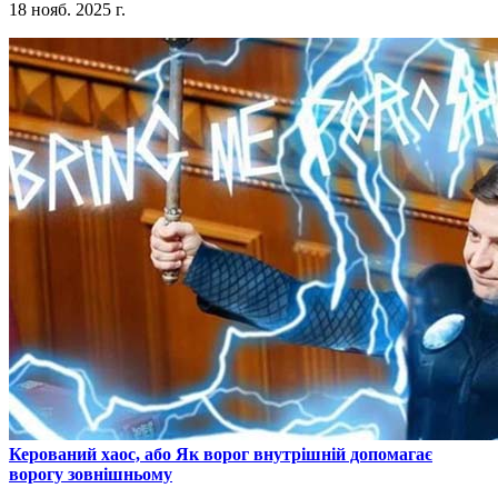
18 нояб. 2025 г.
​Керований хаос, або Як ворог внутрішній допомагає
ворогу зовнішньому