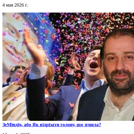
4 мая 2026 г.
​ЗеМіндіч, або Як відрізати голову, що згнила?