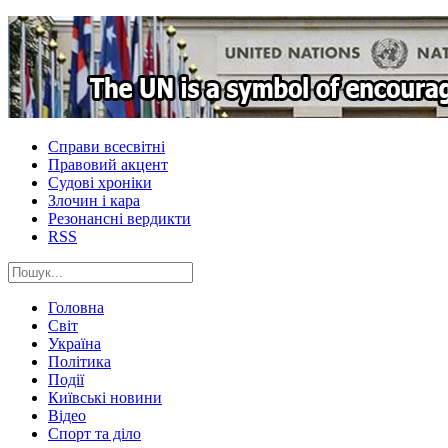
Справи всесвітні
Правовий акцент
Судові хроніки
Злочин і кара
Резонансні вердикти
RSS
Головна
Світ
Україна
Політика
Події
Київські новини
Відео
Спорт та діло