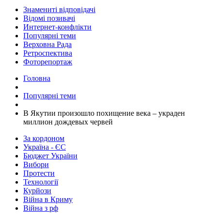
Знамениті відповідачі
Відомі позивачі
Интернет-конфлікти
Популярні теми
Верховна Рада
Ретроспектива
Фоторепортаж
Головна
Популярні теми
В Якутии произошло похищение века – украден
миллион дождевых червей
За кордоном
Україна - ЄС
Бюджет України
Вибори
Протести
Технології
Курйози
Війна в Криму
Війна з рф