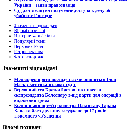
України – заява правознавця
Суд дал месяц на получение доступа к делу об
убийстве Гонгадзе
Знамениті відповідачі
Відомі позивачі
Интернет-конфлікти
Популярні теми
Верховна Рада
Ретроспектива
Фоторепортаж
Знамениті відповідачі
​Мільярдер проти президента: чи опиниться Ілон
Маск у мексиканському суді?
​Верховний суд Бразилії дозволив вивести
експрезидента Болсонару з-під варти для операції з
видалення грижі
​Колишнього прем'єр-міністра Пакистану Імрана
Хана та його дружину засуджено до 17 років
тюремного ув'язнення
Відомі позивачі