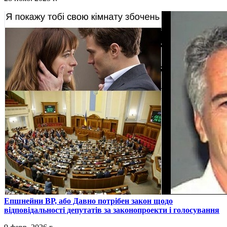
​Епшнейни ВР, або Давно потрібен закон щодо
відповідальності депутатів за законопроекти і голосування