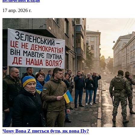
величезної влади
17 апр. 2026 г.
​Чому Вова Z пнеться бути, як вова Пу?