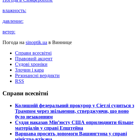
влажность:
давление:
ветер:
Погода на
sinoptik.ua
в Виннице
Справи всесвітні
Правовий акцент
Судові хроніки
Злочин і кара
Резонансні вердикти
RSS
Справи всесвітні
​Колишній федеральний прокурор у Сіетлі судиться з
Трампом через звільнення, стверджуючи, що воно
було незаконним
​Суддя наказав Мін’юсту США оприлюднити більше
матеріалів у справі Епштейна
​Варшава просить допомоги Вашингтона у справі
міністра-втікача