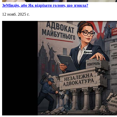
​ЗеМіндіч, або Як відрізати голову, що згнила?
12 нояб. 2025 г.