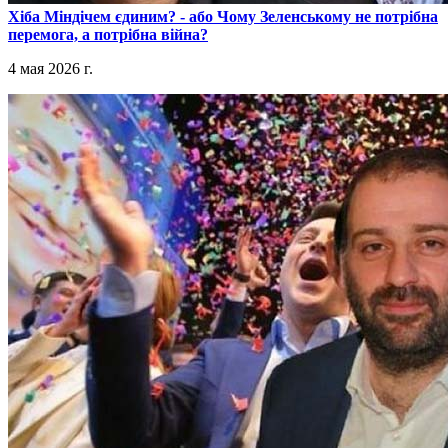
​Хіба Міндічем єдиним? - або Чому Зеленському не потрібна
перемога, а потрібна війна?
4 мая 2026 г.