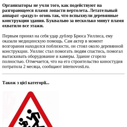
Организаторы не учли того, как подействуют на
разгорающееся пламя лопасти вертолета. Летательный
аппарат «раздул» огонь так, что вспыхнули деревянные
конструкции здания. Буквально за несколько минут пламя
охватило все этажи.
Первым принял на себя удар дублер Брюса Уиллиса, ему
оказали медицинскую помощь. Сам актер в момент
возгорания находился поблизости, он стоял около деревянной
конструкции. Уиллис стал помогать людям спастись, помогал
вытаскивать оборудование и камеры. Здание сгорело
полностью. Отмечается, что на его строительство киностудия
потратила 2 месяца, сообщают internovosti.ru.
Також з цієї категорії...