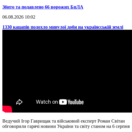
​Збито та подавлено 66 ворожих БпЛА
06.08.2026 10:02
​1330 кацапів подохло минулої доби на українсській землі
Ведучий Ігор Гаврищак та військовий експерт Роман Світан
обговорили гарячі новини України та світу станом на 6 серпня