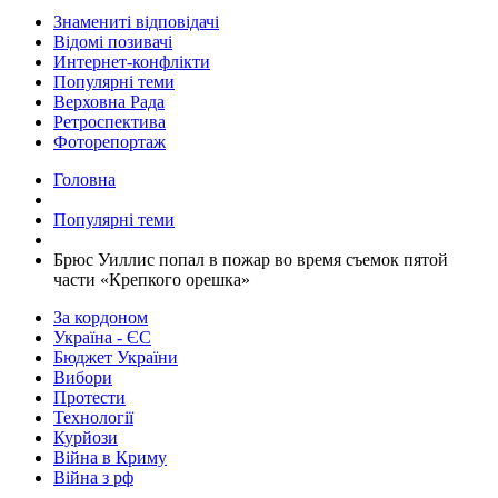
Знамениті відповідачі
Відомі позивачі
Интернет-конфлікти
Популярні теми
Верховна Рада
Ретроспектива
Фоторепортаж
Головна
Популярні теми
Брюс Уиллис попал в пожар во время съемок пятой
части «Крепкого орешка»
За кордоном
Україна - ЄС
Бюджет України
Вибори
Протести
Технології
Курйози
Війна в Криму
Війна з рф