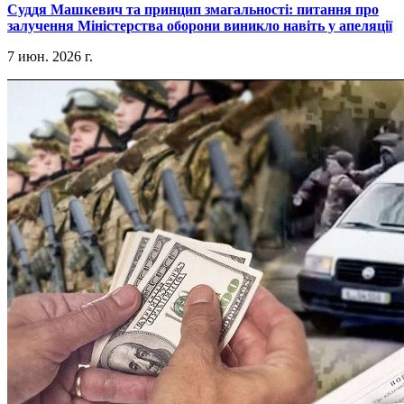
​Суддя Машкевич та принцип змагальності: питання про
залучення Міністерства оборони виникло навіть у апеляції
7 июн. 2026 г.