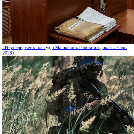
​«Неупередженість» судді Машкевич: головний доказ...
7 авг.
2026 г.