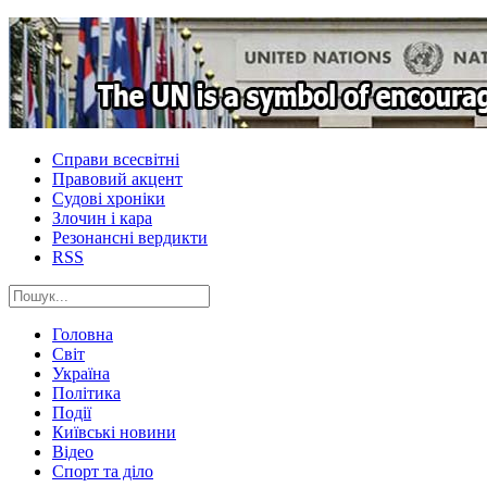
Справи всесвітні
Правовий акцент
Судові хроніки
Злочин і кара
Резонансні вердикти
RSS
Головна
Світ
Україна
Політика
Події
Київські новини
Відео
Спорт та діло