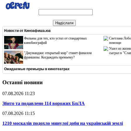
Надіслати
Новости от
Киноафиша.юа
Фильмы для тех, кто устал от стандартных
Светлана Лобо
кинобиографий
помощи
Ушел из жизни
"Джуманджи: открытый мир" станет финалом
сыграл в "Сла
франшизы. Когдаждать премьему?
Ожидаемые премьеры в кинотеатрах
Останні новини
07.08.2026 11:23
​Збито та подавлено 114 ворожих БпЛА
07.08.2026 11:15
​1210 москалів подохло минулої доби на українській землі