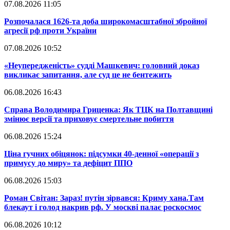
07.08.2026 11:05
​Розпочалася 1626-та доба широкомасштабної збройної
агресії рф проти України
07.08.2026 10:52
​«Неупередженість» судді Машкевич: головний доказ
викликає запитання, але суд це не бентежить
06.08.2026 16:43
​Справа Володимира Гриценка: Як ТЦК на Полтавщині
змінює версії та приховує смертельне побиття
06.08.2026 15:24
​Ціна гучних обіцянок: підсумки 40-денної «операції з
примусу до миру» та дефіцит ППО
06.08.2026 15:03
​Роман Світан: Зараз! путін зірвався: Криму хана.Там
блекаут і голод накрив рф. У москві палає роскосмос
06.08.2026 10:12