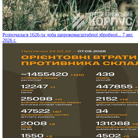
​Розпочалася 1626-та доба широкомасштабної збройної...
7 авг.
2026 г.