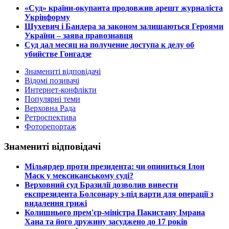
​«Суд» країни-окупанта продовжив арешт журналіста
Укрінформу
Шухевич і Бандера за законом залишаються Героями
України – заява правознавця
Суд дал месяц на получение доступа к делу об
убийстве Гонгадзе
Знамениті відповідачі
Відомі позивачі
Интернет-конфлікти
Популярні теми
Верховна Рада
Ретроспектива
Фоторепортаж
Знамениті відповідачі
​Мільярдер проти президента: чи опиниться Ілон
Маск у мексиканському суді?
​Верховний суд Бразилії дозволив вивести
експрезидента Болсонару з-під варти для операції з
видалення грижі
​Колишнього прем'єр-міністра Пакистану Імрана
Хана та його дружину засуджено до 17 років