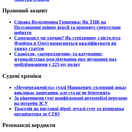
Правовий акцент
​Справа Володимира Гриценка: Як ТЦК на
Полтавщині змінює версії та приховує смертельне
побиття
​Самозахист чи злочин? Як стрілянину з пістолета
Флобера в Одесі намагаються кваліфікувати як
тяжку статтю
​Свавілля, «загородзагони» та катування:
журналістське розслідування про знущання над
мобілізованими у 225-му полку
Судові хроніки
​«Неупередженість» судді Машкевич: головний доказ
викликає запитання, але суд це не бентежить
​За рішеннями суду конфісковані автомобілі передано
на потреби ЗСУ
​Трагедія на виставці зброї: деталі суду та відправка
організатора до СІЗО
Резонансні вердикти