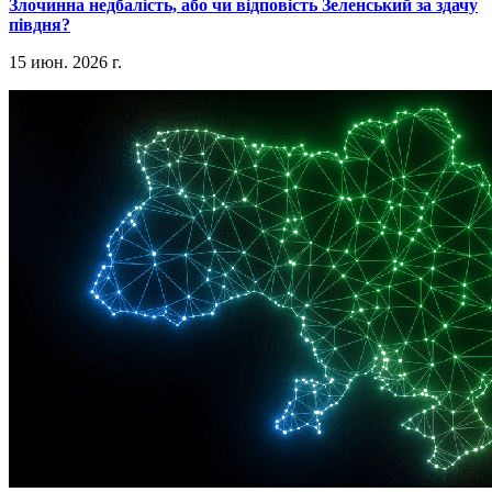
​Злочинна недбалість, або чи відповість Зеленський за здачу
півдня?
15 июн. 2026 г.