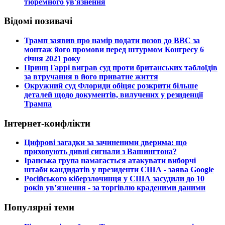
тюремного ув'язнення
Відомі позивачі
​Трамп заявив про намір подати позов до ВВС за
монтаж його промови перед штурмом Конгресу 6
січня 2021 року
​Принц Гаррі виграв суд проти британських таблоїдів
за втручання в його приватне життя
​Окружний суд Флориди обіцяє розкрити більше
деталей щодо документів, вилучених у резиденції
Трампа
Інтернет-конфлікти
​Цифрові загадки за зачиненими дверима: що
приховують дивні сигнали з Вашингтона?
​Іранська група намагається атакувати виборчі
штаби кандидатів у президенти США - заява Google
​Російського кіберзлочинця у США засудили до 10
років ув’язнення - за торгівлю краденими даними
Популярні теми