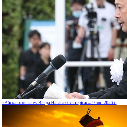
​«Абсолютне зло». Влада Нагасакі застерігає...
9 авг. 2026 г.