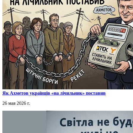
​Як Ахметов українців «на лічильник» поставив
26 мая 2026 г.