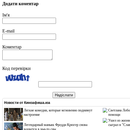
Додати коментар
Ім'я
E-mail
Коментар
Код перевірки
Надіслати
Новости от
Киноафиша.юа
Легкие комедии, которые мгновенно поднимут
Светлана Лобо
настроение
помощи
Ушел из жизни
Легендарный маньяк Фредди Крюгер снова
сыграл в "Сла
ворвется в чьи-то сны