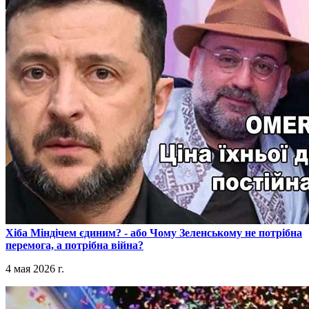
​Хіба Міндічем єдиним? - або Чому Зеленському не потрібна
перемога, а потрібна війна?
4 мая 2026 г.