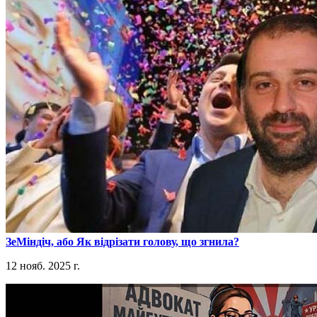
​ЗеМіндіч, або Як відрізати голову, що згнила?
12 нояб. 2025 г.