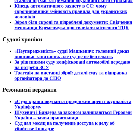
сталося під час затримання «буковинського стрільця»
​Кінець автоматичного захисту в ЄС: чому
єврочиновники змінюють правила для українських
чоловіків
​Зброя біля скроні та підроблені документи: Свідчення
мешканця Кременчука про свавілля місцевого ТЦК
Судові хроніки
​«Неупередженість» судді Машкевич: головний доказ
викликає запитання, але суд це не бентежить
​За рішеннями суду конфісковані автомобілі передано
на потреби ЗСУ
​Трагедія на виставці зброї: деталі суду та відправка
організатора до СІЗО
Резонансні вердикти
​«Суд» країни-окупанта продовжив арешт журналіста
Укрінформу
Шухевич і Бандера за законом залишаються Героями
України – заява правознавця
Суд дал месяц на получение доступа к делу об
убийстве Гонгадзе