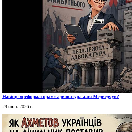
​Навіщо «реформаторам» адвокатура а-ля Медведчук?
29 июн. 2026 г.