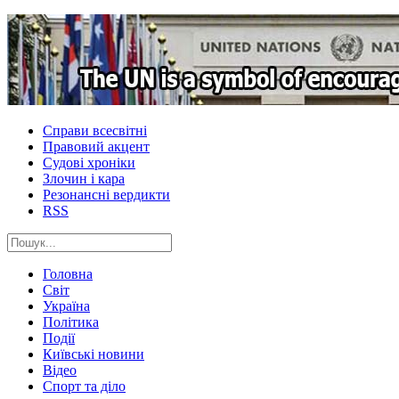
Справи всесвітні
Правовий акцент
Судові хроніки
Злочин і кара
Резонансні вердикти
RSS
Головна
Світ
Україна
Політика
Події
Київські новини
Відео
Спорт та діло