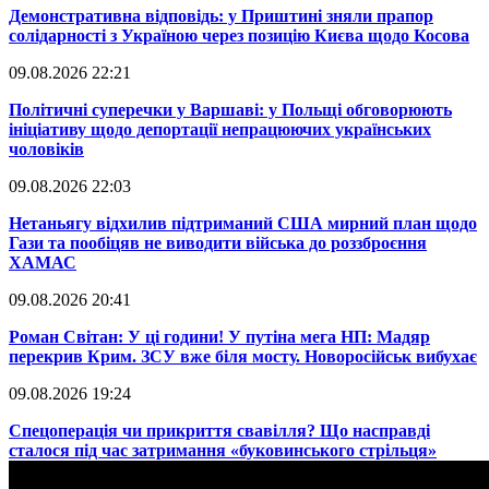
​Демонстративна відповідь: у Приштині зняли прапор
солідарності з Україною через позицію Києва щодо Косова
09.08.2026 22:21
​Політичні суперечки у Варшаві: у Польщі обговорюють
ініціативу щодо депортації непрацюючих українських
чоловіків
09.08.2026 22:03
​Нетаньягу відхилив підтриманий США мирний план щодо
Гази та пообіцяв не виводити війська до роззброєння
ХАМАС
09.08.2026 20:41
​Роман Світан: У ці години! У путіна мега НП: Мадяр
перекрив Крим. ЗСУ вже біля мосту. Новоросійськ вибухає
09.08.2026 19:24
​Спецоперація чи прикриття свавілля? Що насправді
сталося під час затримання «буковинського стрільця»