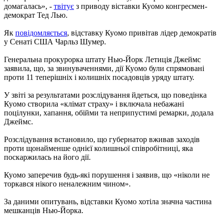
домагалась», -
твітує
з приводу віставки Куомо конгресмен-
демократ Тед Лью.
Як
повідомляється
, відставку Куомо привітав лідер демократів
у Сенаті США Чарльз Шумер.
Генеральна прокурорка штату Нью-Йорк Летиція Джеймс
заявила, що, за звинуваченнями, дії Куомо були спрямовані
проти 11 теперішніх і колишніх посадовців уряду штату.
У звіті за результатами розслідування йдеться, що поведінка
Куомо створила «клімат страху» і включала небажані
поцілунки, хапання, обійми та неприпустимі ремарки, додала
Джеймс.
Розслідування встановило, що губернатор вживав заходів
проти щонайменше однієї колишньої співробітниці, яка
поскаржилась на його дії.
Куомо заперечив будь-які порушення і заявив, що «ніколи не
торкався нікого неналежним чином».
За даними опитувань, відставки Куомо хотіла значна частина
мешканців Нью-Йорка.