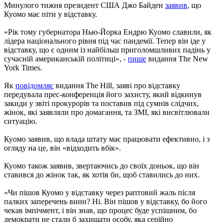
Минулого тижня президент США Джо Байден
заявив
, що
Куомо має піти у відставку.
«Рік тому губернатора Нью-Йорка Ендрю Куомо славили, як
лідера національного рівня під час пандемії. Тепер він іде у
відставку, що є одним із найбільш приголомшливих падінь у
сучасній американській політиці», -
пише
видання The New
York Times.
Як
повідомляє
видання The Hill, заяві про відставку
передувала прес-конференція його захисту, який відкинув
закиди у звіті прокурорів та поставив під сумнів слідчих,
жінок, які заявляли про домагання, та ЗМІ, які висвітлювали
ситуацію.
Куомо заявив, що влада штату має працювати ефективно, і з
огляду на це, він «відходить вбік».
Куомо також заявив, звертаючись до своїх доньок, що він
ставився до жінок так, як хотів би, щоб ставились до них.
«Чи пішов Куомо у відставку через раптовий жаль після
палких заперечень вини? Ні. Він пішов у відставку, бо його
чекав імпічмент, і він знав, що процес буде успішним, бо
демократи не стали б захищати особу, яка серійно