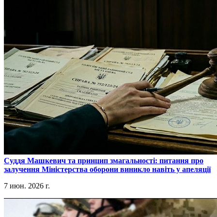
​Суддя Машкевич та принцип змагальності: питання про
залучення Міністерства оборони виникло навіть у апеляції
7 июн. 2026 г.