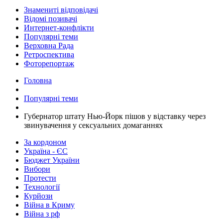
Знамениті відповідачі
Відомі позивачі
Интернет-конфлікти
Популярні теми
Верховна Рада
Ретроспектива
Фоторепортаж
Головна
Популярні теми
​Губернатор штату Нью-Йорк пішов у відставку через
звинувачення у сексуальних домаганнях
За кордоном
Україна - ЄС
Бюджет України
Вибори
Протести
Технології
Курйози
Війна в Криму
Війна з рф