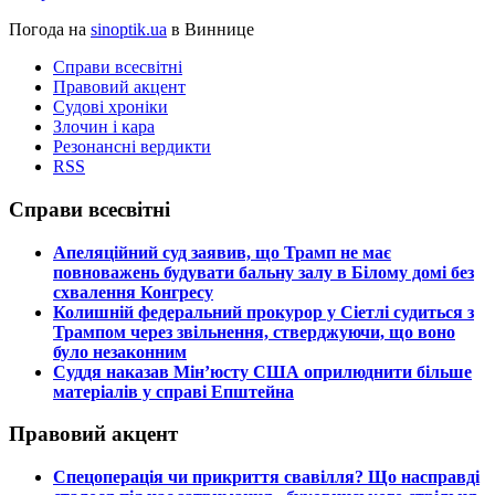
Погода на
sinoptik.ua
в Виннице
Справи всесвітні
Правовий акцент
Судові хроніки
Злочин і кара
Резонансні вердикти
RSS
Справи всесвітні
​Апеляційний суд заявив, що Трамп не має
повноважень будувати бальну залу в Білому домі без
схвалення Конгресу
​Колишній федеральний прокурор у Сіетлі судиться з
Трампом через звільнення, стверджуючи, що воно
було незаконним
​Суддя наказав Мін’юсту США оприлюднити більше
матеріалів у справі Епштейна
Правовий акцент
​Спецоперація чи прикриття свавілля? Що насправді