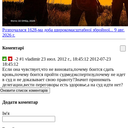
​Розпочалася 1628-ма доба широкомасштабної збройної...
9 авг.
2026 г.
Коментарі
-2
#1
vladimir
23 июл. 2012 г., 18:45:12
2012-07-23
18:45:12
Если она чувствует,что не виновата,почему боится сдать
кровь,почему боится пройти судмедэкспертизу,почему не идет
в суд и не доказывает свою правоту?Значит принимать
делегации,вести переговоры есть здоровье,а на суд идти нет?
Оновити список коментарів
Додати коментар
Ім'я