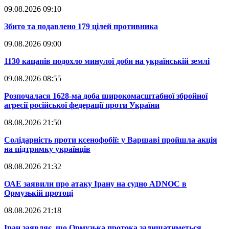
09.08.2026 09:10
​Збито та подавлено 179 цілей противника
09.08.2026 09:00
​1130 кацапів подохло минулої доби на українській землі
09.08.2026 08:55
​Розпочалася 1628-ма доба широкомасштабної збройної
агресії російської федерації проти України
08.08.2026 21:50
​Солідарність проти ксенофобії: у Варшаві пройшла акція
на підтримку українців
08.08.2026 21:32
​ОАЕ заявили про атаку Ірану на судно ADNOC в
Ормузькій протоці
08.08.2026 21:18
​Іран заявляє, що Ормузька протока залишатиметься