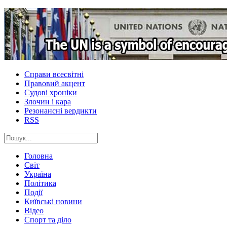
Справи всесвітні
Правовий акцент
Судові хроніки
Злочин і кара
Резонансні вердикти
RSS
Головна
Світ
Україна
Політика
Події
Київські новини
Відео
Спорт та діло