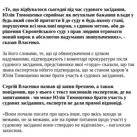
«Те, що відбувалося сьогодні під час судового засідання,
Юлія Тимошенко сприймає як неухильне бажання влади у
будь-який спосіб притягти її до суду в будь-якому стані,
порушуючи всі можливі норми, з єдиною метою, аби до
рішення Європейського суду з прав людини отримати
новий вирок в абсолютно надуманих звинуваченнях», -
сказав Власенко.
За його словами, те, що ці обвинувачення є цілком
надуманими, підтверджують і коментарі прокуратури після
судового засідання, представники якої «гордо» сказали, що так
звана експертиза нібито підтвердила, що за станом здоров’я
Юлія Тимошенко може брати участь в судових засіданнях.
Сергій Власенко назвав ці заяви брехнею, а також
повідомив, що у нього є текст висновків експертизи, де на
запитанняm - чи може Юлія Тимошенко брати участь у
судових засіданнях, експерти не дали прямої відповіді.
«Вони почали писати про щось інше, про якісь заходи за
межами, не за межами, але на пряме питання щодо участі у
судовому засіданні вони ствердно не відповіли», - наголосив
захисник.