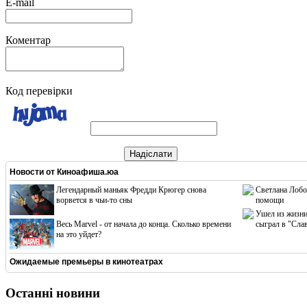
E-mail
Коментар
Код перевірки
Надіслати
Новости от
Киноафиша.юа
Легендарный маньяк Фредди Крюгер снова
Светлана Лобо
ворвется в чьи-то сны
помощи
Ушел из жизни
Весь Marvel - от начала до конца. Сколько времени
сыграл в "Сла
на это уйдет?
Ожидаемые премьеры в кинотеатрах
Останні новини