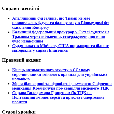
Справи всесвітні
​Апеляційний суд заявив, що Трамп не має
повноважень будувати бальну залу в Білому домі без
схвалення Конгресу
​Колишній федеральний прокурор у Сіетлі судиться з
Трампом через звільнення, стверджуючи, що воно
було незаконним
​Суддя наказав Мін’юсту США оприлюднити більше
матеріалів у справі Епштейна
Правовий акцент
​Кінець автоматичного захисту в ЄС: чому
єврочиновники змінюють правила для українських
чоловіків
​Зброя біля скроні та підроблені документи: Свідчення
мешканця Кременчука про свавілля місцевого ТЦК
​Справа Володимира Гриценка: Як ТЦК на
Полтавщині змінює версії та приховує смертельне
побиття
Судові хроніки