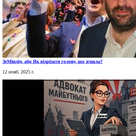
​ЗеМіндіч, або Як відрізати голову, що згнила?
12 нояб. 2025 г.