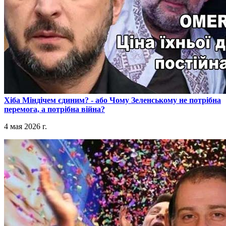
​Хіба Міндічем єдиним? - або Чому Зеленському не потрібна
перемога, а потрібна війна?
4 мая 2026 г.