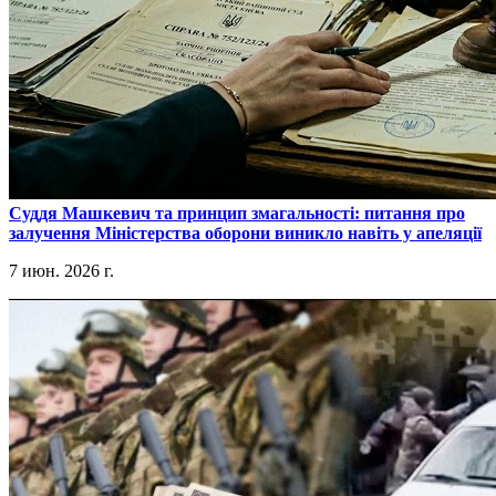
​Суддя Машкевич та принцип змагальності: питання про
залучення Міністерства оборони виникло навіть у апеляції
7 июн. 2026 г.