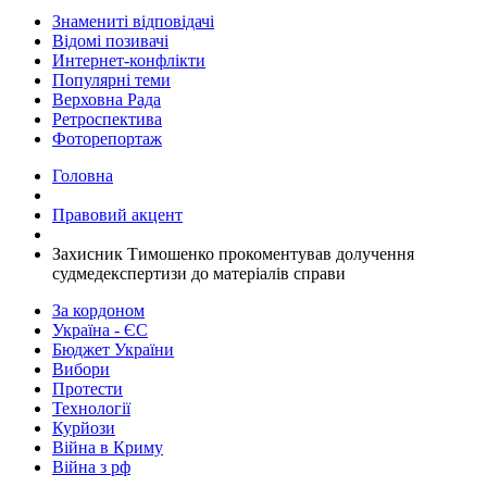
Знамениті відповідачі
Відомі позивачі
Интернет-конфлікти
Популярні теми
Верховна Рада
Ретроспектива
Фоторепортаж
Головна
Правовий акцент
Захисник Тимошенко прокоментував долучення
судмедекспертизи до матеріалів справи
За кордоном
Україна - ЄС
Бюджет України
Вибори
Протести
Технології
Курйози
Війна в Криму
Війна з рф