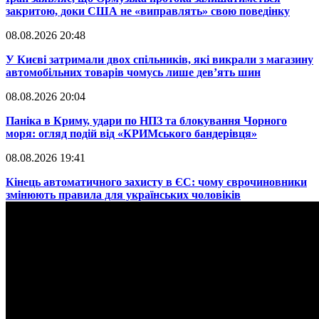
закритою, доки США не «виправлять» свою поведінку
08.08.2026 20:48
​У Києві затримали двох спільників, які викрали з магазину
автомобільних товарів чомусь лише дев’ять шин
08.08.2026 20:04
Паніка в Криму, удари по НПЗ та блокування Чорного
моря: огляд подій від «КРИМського бандерівця»
08.08.2026 19:41
​Кінець автоматичного захисту в ЄС: чому єврочиновники
змінюють правила для українських чоловіків