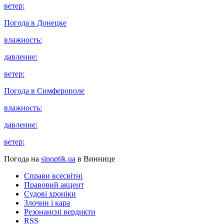
ветер:
Погода в
Донецке
влажность:
давление:
ветер:
Погода в
Симферополе
влажность:
давление:
ветер:
Погода на
sinoptik.ua
в Виннице
Справи всесвітні
Правовий акцент
Судові хроніки
Злочин і кара
Резонансні вердикти
RSS