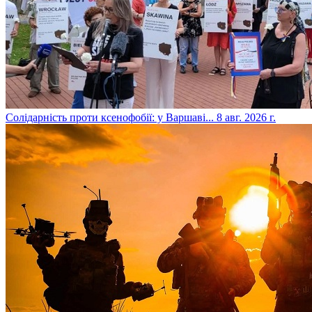
​Солідарність проти ксенофобії: у Варшаві...
8 авг. 2026 г.