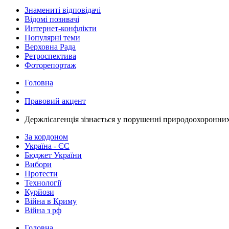
Знамениті відповідачі
Відомі позивачі
Интернет-конфлікти
Популярні теми
Верховна Рада
Ретроспектива
Фоторепортаж
Головна
Правовий акцент
Держлісагенція зізнається у порушенні природоохоронних
За кордоном
Україна - ЄС
Бюджет України
Вибори
Протести
Технології
Курйози
Війна в Криму
Війна з рф
Головна