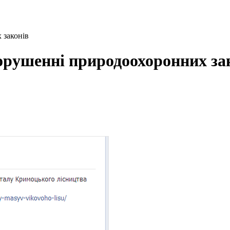
 законів
порушенні природоохоронних за