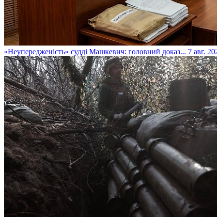
​«Неупередженість» судді Машкевич: головний доказ...
7 авг. 20