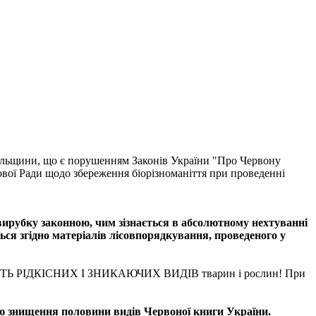
ьщини, що є порушенням Законів України "Про Червону
вої Ради щодо збереження біорізноманіття при проведенні
вирубку законною, чим зізнається в абсолютному нехтуванні
ся згідно матеріалів лісовпорядкування, проведеного у
ТЬ РІДКІСНИХ І ЗНИКАЮЧИХ ВИДІВ тварин і рослин! При
ою знищення половини видів Червоної книги України.