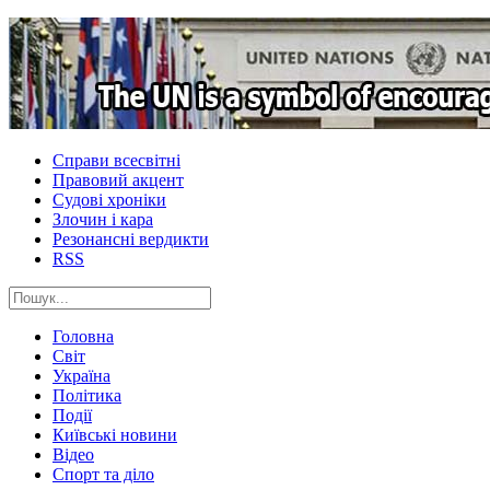
Справи всесвітні
Правовий акцент
Судові хроніки
Злочин і кара
Резонансні вердикти
RSS
Головна
Світ
Україна
Політика
Події
Київські новини
Відео
Спорт та діло