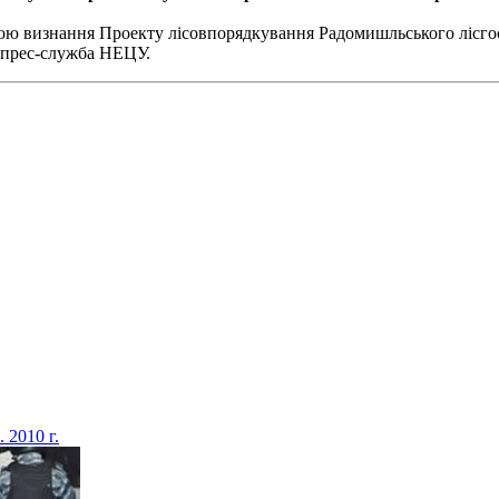
ою визнання Проекту лісовпорядкування Радомишльського лісгос
є прес-служба НЕЦУ.
 2010 г.