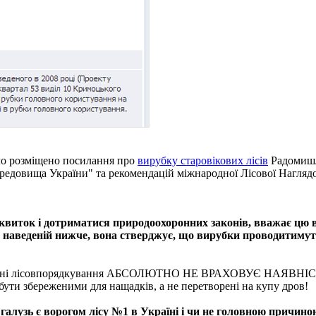
було розміщено посилання про
вирубку старовікових лісів
Радомишл
едовища України" та рекомендацій міжнародної Лісової Наглядо
 квиток і дотриматися природоохоронних законів, вважає цю 
, наведеній нижче, вона стверджує, що вирубки проводитимуть
нанні лісовпорядкування АБСОЛЮТНО НЕ ВРАХОВУЄ НАЯВНІС
 бути збереженими для нащадків, а не перетворені на купу дров!
галузь є ворогом лісу №1 в Україні і чи не головною причин