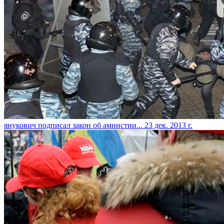
янукович подписал закон об амнистии...
23 дек. 2013 г.