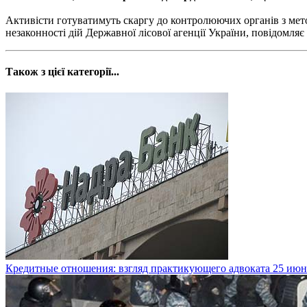
Активісти готуватимуть скаргу до контролюючих органів з мет
незаконності дій Державної лісової агенції України, повідомля
Також з цієї категорії...
Кредитные отношения: взгляд практикующего адвоката
25 июн.