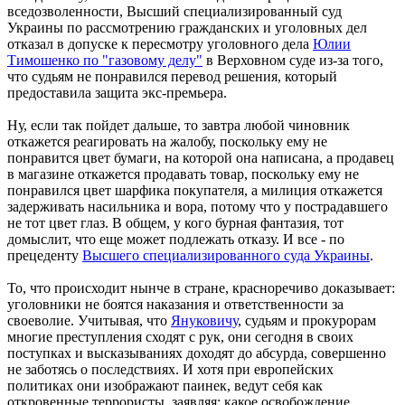
вседозволенности, Высший специализированный суд
Украины по рассмотрению гражданских и уголовных дел
отказал в допуске к пересмотру уголовного дела
Юлии
Тимошенко по "газовому делу"
в Верховном суде из-за того,
что судьям не понравился перевод решения, который
предоставила защита экс-премьера.
Ну, если так пойдет дальше, то завтра любой чиновник
откажется реагировать на жалобу, поскольку ему не
понравится цвет бумаги, на которой она написана, а продавец
в магазине откажется продавать товар, поскольку ему не
понравился цвет шарфика покупателя, а милиция откажется
задерживать насильника и вора, потому что у пострадавшего
не тот цвет глаз. В общем, у кого бурная фантазия, тот
домыслит, что еще может подлежать отказу. И все - по
прецеденту
Высшего специализированного суда Украины
.
То, что происходит нынче в стране, красноречиво доказывает:
уголовники не боятся наказания и ответственности за
своеволие. Учитывая, что
Януковичу
, судьям и прокурорам
многие преступления сходят с рук, они сегодня в своих
поступках и высказываниях доходят до абсурда, совершенно
не заботясь о последствиях. И хотя при европейских
политиках они изображают паинек, ведут себя как
откровенные террористы, заявляя: какое освобождение