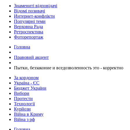
Знамениті відповідачі
Відомі позивачі
Интернет-конфлікти
Популярні теми
Верховна Рада
Ретроспектива
Фоторепортаж
Головна
Правовий акцент
Пытки, беззаконие и вседозволенность это - корректно
За кордоном
Україна - ЄС
Бюджет України
Вибори
Протести
Технології
Курйози
Війна в Криму
Війна з рф
Головна