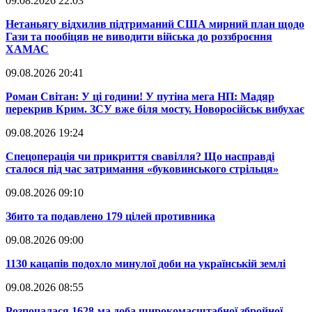
09.08.2026 22:03
​Нетаньягу відхилив підтриманий США мирний план щодо
Гази та пообіцяв не виводити війська до роззброєння
ХАМАС
09.08.2026 20:41
​Роман Світан: У ці години! У путіна мега НП: Мадяр
перекрив Крим. ЗСУ вже біля мосту. Новоросійськ вибухає
09.08.2026 19:24
​Спецоперація чи прикриття свавілля? Що насправді
сталося під час затримання «буковинського стрільця»
09.08.2026 09:10
​Збито та подавлено 179 цілей противника
09.08.2026 09:00
​1130 кацапів подохло минулої доби на українській землі
09.08.2026 08:55
​Розпочалася 1628-ма доба широкомасштабної збройної