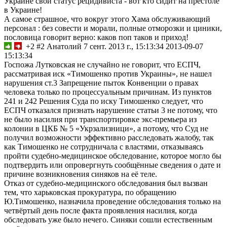
Украине свой статус рецидивиста - вот кто сидит на престоле
в Украине!
А самое страшное, что вокруг этого Хама обслуживающий
персонал : без совести и морали, полные отморозки и циники,
пословица говорит верно: каков поп таков и приход!
+2
#2
Анатолий
7 сент. 2013 г., 15:13:34
2013-09-07
15:13:34
Госпожа Лутковская не случайно не говорит, что ЕСПЧ,
рассматривая иск «Тимошенко против Украины», не нашел
нарушения ст.3 Запрещение пыток Конвенции о правах
человека только по процессуальным причинам. Из пунктов
241 и 242 Решения Суда по иску Тимошенко следует, что
ЕСПЧ отказался признать нарушение статьи 3 не потому, что
не было насилия при транспортировке экс-премьера из
колонии в ЦКБ № 5 «Укрзализници», а потому, что Суд не
получил возможности эффективно расследовать жалобу, так
как Тимошенко не сотрудничала с властями, отказываясь
пройти судебно-медицинское обследование, которое могло бы
подтвердить или опровергнуть сообщённые сведения о дате и
причине возникновения синяков на её теле.
Отказ от судебно-медицинского обследования был вызван
тем, что харьковская прокуратура, по обращению
Ю.Тимошенко, назначила проведение обследования только на
четвёртый день после факта проявления насилия, когда
обследовать уже было нечего. Синяки сошли естественным