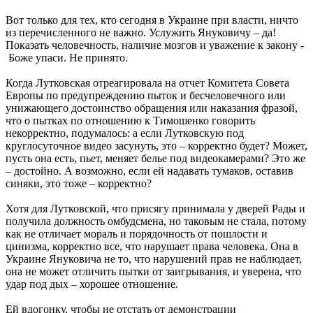
Вот только для тех, кто сегодня в Украине при власти, ничто
из перечисленного не важно. Услужить Януковичу – да!
Показать человечность, наличие мозгов и уважение к закону -
Боже упаси. Не принято.
Когда Лутковская отреагировала на отчет Комитета Совета
Европы по предупреждению пыток и бесчеловечного или
унижающего достоинство обращения или наказания фразой,
что о пытках по отношению к Тимошенко говорить
некорректно, подумалось: а если Лутковскую под
круглосуточное видео засунуть, это – корректно будет? Может,
пусть она есть, пьет, меняет белье под видеокамерами? Это же
– достойно. А возможно, если ей надавать тумаков, оставив
синяки, это тоже – корректно?
Хотя для Лутковской, что присягу принимала у дверей Рады и
получила должность омбудсмена, но таковым не стала, потому
как не отличает мораль и порядочность от пошлости и
цинизма, корректно все, что нарушает права человека. Она в
Украине Януковича не то, что нарушений прав не наблюдает,
она не может отличить пытки от заигрывания, и уверена, что
удар под дых – хорошее отношение.
Ей вдогонку, чтобы не отстать от демонстрации