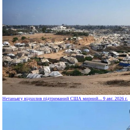
​Нетаньягу відхилив підтриманий США мирний...
9 авг. 2026 г.