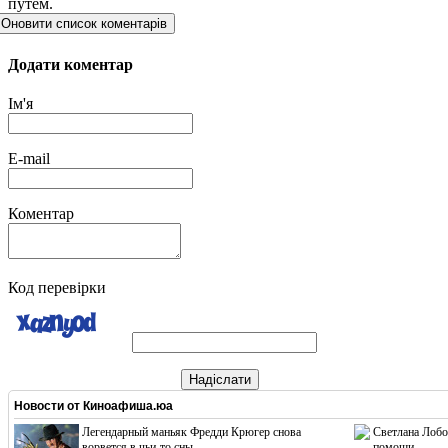
путём.
Оновити список коментарів
Додати коментар
Ім'я
E-mail
Коментар
Код перевірки
Надіслати
Новости от
Киноафиша.юа
Легендарный маньяк Фредди Крюгер снова
Светлана Лобо
ворвется в чьи-то сны
помощи