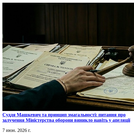
​Суддя Машкевич та принцип змагальності: питання про
залучення Міністерства оборони виникло навіть у апеляції
7 июн. 2026 г.