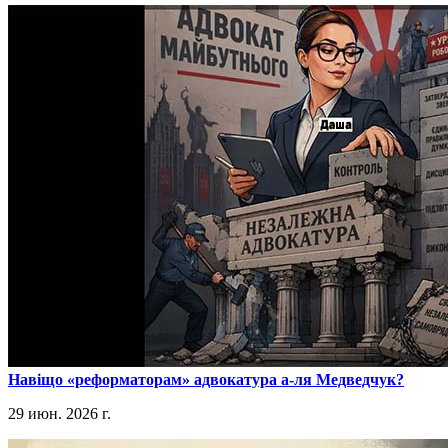
​Навіщо «реформаторам» адвокатура а-ля Медведчук?
29 июн. 2026 г.