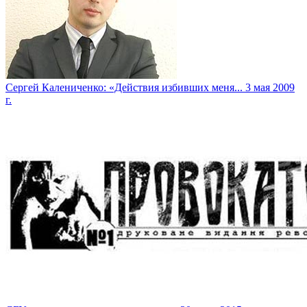
Сергей Калениченко: «Действия избивших меня...
3 мая 2009
г.