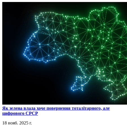
​Як зелена влада хоче повернення тоталітарного, але
цифрового СРСР
18 нояб. 2025 г.