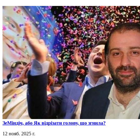
​ЗеМіндіч, або Як відрізати голову, що згнила?
12 нояб. 2025 г.