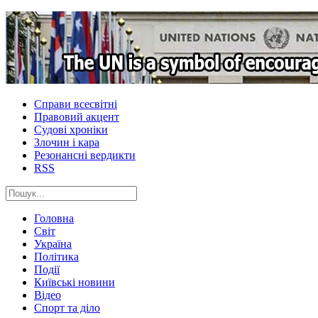
Справи всесвітні
Правовий акцент
Судові хроніки
Злочин і кара
Резонансні вердикти
RSS
Головна
Світ
Україна
Політика
Події
Київські новини
Відео
Спорт та діло