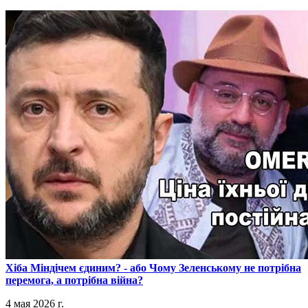
​Хіба Міндічем єдиним? - або Чому Зеленському не потрібна
перемога, а потрібна війна?
4 мая 2026 г.