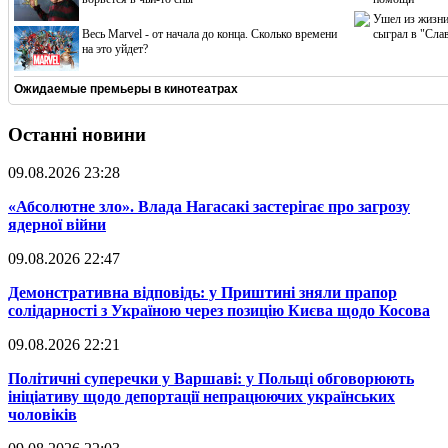
Ушел из жизни
Весь Marvel - от начала до конца. Сколько времени
сыграл в "Сла
на это уйдет?
Ожидаемые премьеры в кинотеатрах
Останні новини
09.08.2026 23:28
​«Абсолютне зло». Влада Нагасакі застерігає про загрозу
ядерної війни
09.08.2026 22:47
​Демонстративна відповідь: у Приштині зняли прапор
солідарності з Україною через позицію Києва щодо Косова
09.08.2026 22:21
​Політичні суперечки у Варшаві: у Польщі обговорюють
ініціативу щодо депортації непрацюючих українських
чоловіків