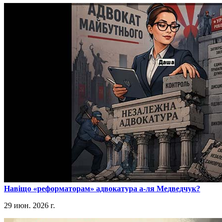
​Навіщо «реформаторам» адвокатура а-ля Медведчук?
29 июн. 2026 г.