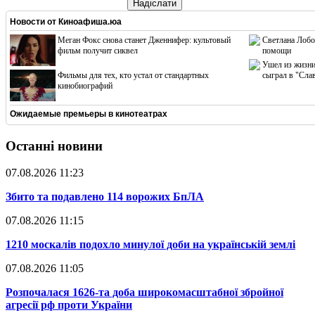
Надіслати
Новости от
Киноафиша.юа
Меган Фокс снова станет Дженнифер: культовый
Светлана Лобо
фильм получит сиквел
помощи
Ушел из жизни
Фильмы для тех, кто устал от стандартных
сыграл в "Сла
кинобиографий
Ожидаемые премьеры в кинотеатрах
Останні новини
07.08.2026 11:23
​Збито та подавлено 114 ворожих БпЛА
07.08.2026 11:15
​1210 москалів подохло минулої доби на українській землі
07.08.2026 11:05
​Розпочалася 1626-та доба широкомасштабної збройної
агресії рф проти України