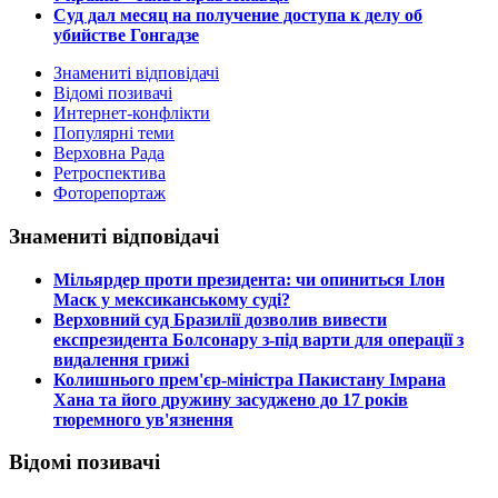
Суд дал месяц на получение доступа к делу об
убийстве Гонгадзе
Знамениті відповідачі
Відомі позивачі
Интернет-конфлікти
Популярні теми
Верховна Рада
Ретроспектива
Фоторепортаж
Знамениті відповідачі
​Мільярдер проти президента: чи опиниться Ілон
Маск у мексиканському суді?
​Верховний суд Бразилії дозволив вивести
експрезидента Болсонару з-під варти для операції з
видалення грижі
​Колишнього прем'єр-міністра Пакистану Імрана
Хана та його дружину засуджено до 17 років
тюремного ув'язнення
Відомі позивачі