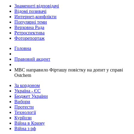
Знамениті відповідачі
Відомі позивачі
Интернет-конфлікти
Популярні теми
Верховна Рада
Ретроспектива
Фоторепортаж
Головна
Правовий акцент
МВС направило Фірташу повістку на допит у справі
Ostchem
За кордоном
Україна - ЄС
Бюджет України
Вибори
Протести
Технології
Курйози
Війна в Криму
Війна з рф