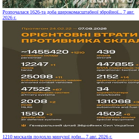
​Розпочалася 1626-та доба широкомасштабної збройної...
7 авг.
2026 г.
​1210 москалів подохло минулої доби...
7 авг. 2026 г.