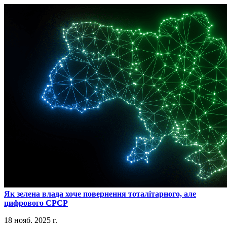
​Як зелена влада хоче повернення тоталітарного, але
цифрового СРСР
18 нояб. 2025 г.