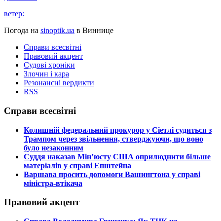
ветер:
Погода на
sinoptik.ua
в Виннице
Справи всесвітні
Правовий акцент
Судові хроніки
Злочин і кара
Резонансні вердикти
RSS
Справи всесвітні
​Колишній федеральний прокурор у Сіетлі судиться з
Трампом через звільнення, стверджуючи, що воно
було незаконним
​Суддя наказав Мін’юсту США оприлюднити більше
матеріалів у справі Епштейна
​Варшава просить допомоги Вашингтона у справі
міністра-втікача
Правовий акцент