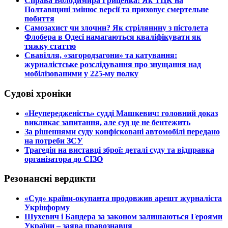
​Справа Володимира Гриценка: Як ТЦК на
Полтавщині змінює версії та приховує смертельне
побиття
​Самозахист чи злочин? Як стрілянину з пістолета
Флобера в Одесі намагаються кваліфікувати як
тяжку статтю
​Свавілля, «загородзагони» та катування:
журналістське розслідування про знущання над
мобілізованими у 225-му полку
Судові хроніки
​«Неупередженість» судді Машкевич: головний доказ
викликає запитання, але суд це не бентежить
​За рішеннями суду конфісковані автомобілі передано
на потреби ЗСУ
​Трагедія на виставці зброї: деталі суду та відправка
організатора до СІЗО
Резонансні вердикти
​«Суд» країни-окупанта продовжив арешт журналіста
Укрінформу
Шухевич і Бандера за законом залишаються Героями
України – заява правознавця