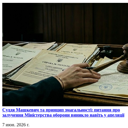
​Суддя Машкевич та принцип змагальності: питання про
залучення Міністерства оборони виникло навіть у апеляції
7 июн. 2026 г.