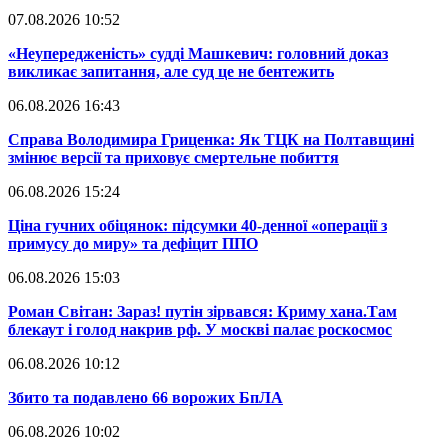
07.08.2026 10:52
​«Неупередженість» судді Машкевич: головний доказ
викликає запитання, але суд це не бентежить
06.08.2026 16:43
​Справа Володимира Гриценка: Як ТЦК на Полтавщині
змінює версії та приховує смертельне побиття
06.08.2026 15:24
​Ціна гучних обіцянок: підсумки 40-денної «операції з
примусу до миру» та дефіцит ППО
06.08.2026 15:03
​Роман Світан: Зараз! путін зірвався: Криму хана.Там
блекаут і голод накрив рф. У москві палає роскосмос
06.08.2026 10:12
​Збито та подавлено 66 ворожих БпЛА
06.08.2026 10:02