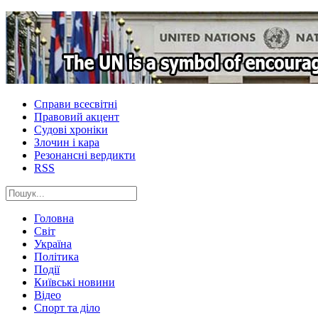
Справи всесвітні
Правовий акцент
Судові хроніки
Злочин і кара
Резонансні вердикти
RSS
Головна
Світ
Україна
Політика
Події
Київські новини
Відео
Спорт та діло