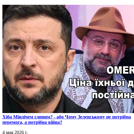
​Хіба Міндічем єдиним? - або Чому Зеленському не потрібна
перемога, а потрібна війна?
4 мая 2026 г.