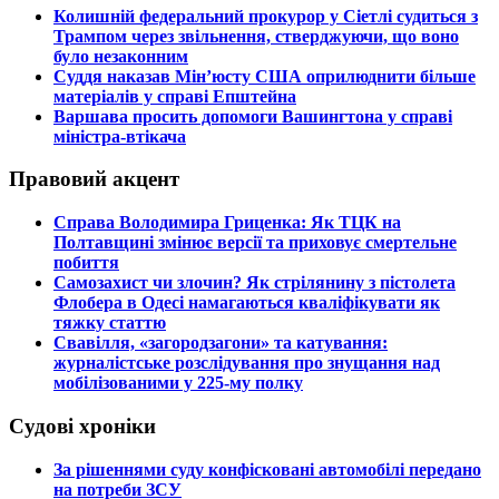
​Колишній федеральний прокурор у Сіетлі судиться з
Трампом через звільнення, стверджуючи, що воно
було незаконним
​Суддя наказав Мін’юсту США оприлюднити більше
матеріалів у справі Епштейна
​Варшава просить допомоги Вашингтона у справі
міністра-втікача
Правовий акцент
​Справа Володимира Гриценка: Як ТЦК на
Полтавщині змінює версії та приховує смертельне
побиття
​Самозахист чи злочин? Як стрілянину з пістолета
Флобера в Одесі намагаються кваліфікувати як
тяжку статтю
​Свавілля, «загородзагони» та катування:
журналістське розслідування про знущання над
мобілізованими у 225-му полку
Судові хроніки
​За рішеннями суду конфісковані автомобілі передано
на потреби ЗСУ