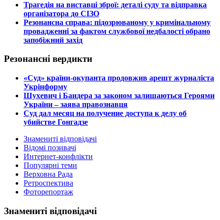
​Трагедія на виставці зброї: деталі суду та відправка
організатора до СІЗО
​Резонансна справа: підозрюваному у кримінальному
провадженні за фактом службової недбалості обрано
запобіжний захід
Резонансні вердикти
​«Суд» країни-окупанта продовжив арешт журналіста
Укрінформу
Шухевич і Бандера за законом залишаються Героями
України – заява правознавця
Суд дал месяц на получение доступа к делу об
убийстве Гонгадзе
Знамениті відповідачі
Відомі позивачі
Интернет-конфлікти
Популярні теми
Верховна Рада
Ретроспектива
Фоторепортаж
Знамениті відповідачі