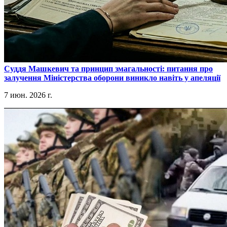
​Суддя Машкевич та принцип змагальності: питання про
залучення Міністерства оборони виникло навіть у апеляції
7 июн. 2026 г.