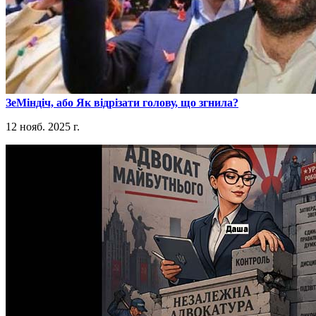
​ЗеМіндіч, або Як відрізати голову, що згнила?
12 нояб. 2025 г.