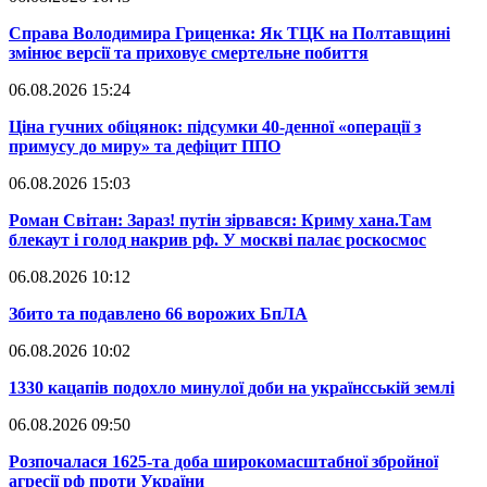
​Справа Володимира Гриценка: Як ТЦК на Полтавщині
змінює версії та приховує смертельне побиття
06.08.2026 15:24
​Ціна гучних обіцянок: підсумки 40-денної «операції з
примусу до миру» та дефіцит ППО
06.08.2026 15:03
​Роман Світан: Зараз! путін зірвався: Криму хана.Там
блекаут і голод накрив рф. У москві палає роскосмос
06.08.2026 10:12
​Збито та подавлено 66 ворожих БпЛА
06.08.2026 10:02
​1330 кацапів подохло минулої доби на українсській землі
06.08.2026 09:50
​Розпочалася 1625-та доба широкомасштабної збройної
агресії рф проти України