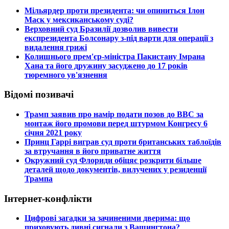
​Мільярдер проти президента: чи опиниться Ілон
Маск у мексиканському суді?
​Верховний суд Бразилії дозволив вивести
експрезидента Болсонару з-під варти для операції з
видалення грижі
​Колишнього прем'єр-міністра Пакистану Імрана
Хана та його дружину засуджено до 17 років
тюремного ув'язнення
Відомі позивачі
​Трамп заявив про намір подати позов до ВВС за
монтаж його промови перед штурмом Конгресу 6
січня 2021 року
​Принц Гаррі виграв суд проти британських таблоїдів
за втручання в його приватне життя
​Окружний суд Флориди обіцяє розкрити більше
деталей щодо документів, вилучених у резиденції
Трампа
Інтернет-конфлікти
​Цифрові загадки за зачиненими дверима: що
приховують дивні сигнали з Вашингтона?