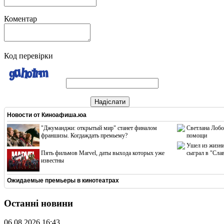
Коментар
Код перевірки
Надіслати
Новости от
Киноафиша.юа
"Джуманджи: открытый мир" станет финалом
Светлана Лобо
франшизы. Когдаждать премьему?
помощи
Ушел из жизни
Пять фильмов Marvel, даты выхода которых уже
сыграл в "Сла
известны
Ожидаемые премьеры в кинотеатрах
Останні новини
06.08.2026 16:43