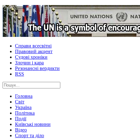
Справи всесвітні
Правовий акцент
Судові хроніки
Злочин і кара
Резонансні вердикти
RSS
Головна
Світ
Україна
Політика
Події
Київські новини
Відео
Спорт та діло