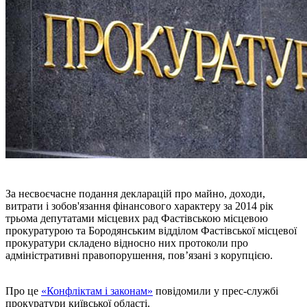
За несвоєчасне подання декларацій про майно, доходи,
витрати і зобов'язання фінансового характеру за 2014 рік
трьома депутатами місцевих рад Фастівською місцевою
прокуратурою та Бородянським відділом Фастівської місцевої
прокуратури складено відносно них протоколи про
адміністративні правопорушення, пов’язані з корупцією.
Про це
«Конфліктам і законам»
повідомили у прес-службі
прокуратури київської області.