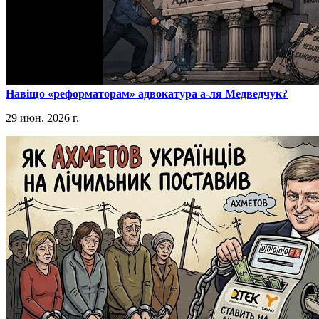
​Навіщо «реформаторам» адвокатура а-ля Медведчук?
29 июн. 2026 г.