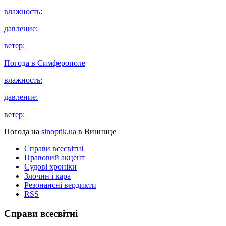
влажность:
давление:
ветер:
Погода в
Симферополе
влажность:
давление:
ветер:
Погода на
sinoptik.ua
в Виннице
Справи всесвітні
Правовий акцент
Судові хроніки
Злочин і кара
Резонансні вердикти
RSS
Справи всесвітні