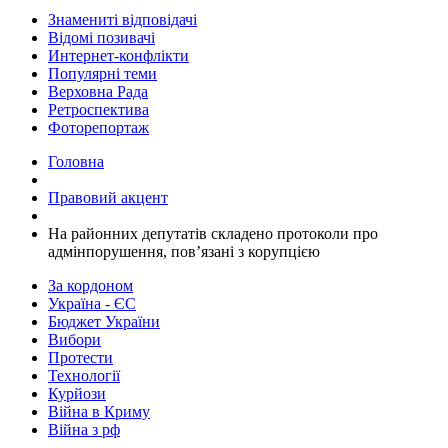
Знамениті відповідачі
Відомі позивачі
Интернет-конфлікти
Популярні теми
Верховна Рада
Ретроспектива
Фоторепортаж
Головна
Правовий акцент
На районних депутатів складено протоколи про
адмінпорушення, пов’язані з корупцією
За кордоном
Україна - ЄС
Бюджет України
Вибори
Протести
Технології
Курйози
Війна в Криму
Війна з рф