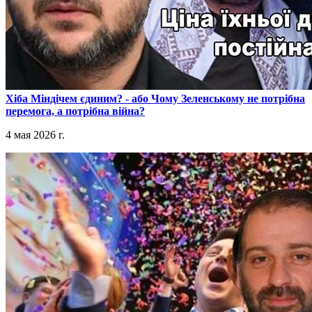
​Хіба Міндічем єдиним? - або Чому Зеленському не потрібна
перемога, а потрібна війна?
4 мая 2026 г.