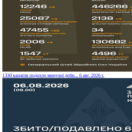
​1330 кацапів подохло минулої доби...
6 авг. 2026 г.