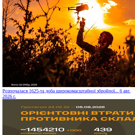
​Розпочалася 1625-та доба широкомасштабної збройної...
6 авг.
2026 г.