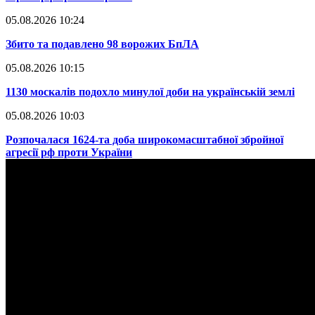
05.08.2026 10:24
​Збито та подавлено 98 ворожих БпЛА
05.08.2026 10:15
​1130 москалів подохло минулої доби на українській землі
05.08.2026 10:03
​Розпочалася 1624-та доба широкомасштабної збройної
агресії рф проти України