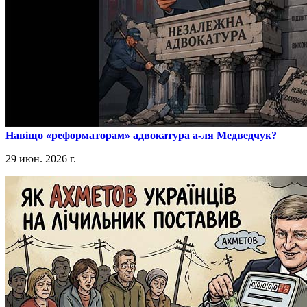
​Навіщо «реформаторам» адвокатура а-ля Медведчук?
29 июн. 2026 г.