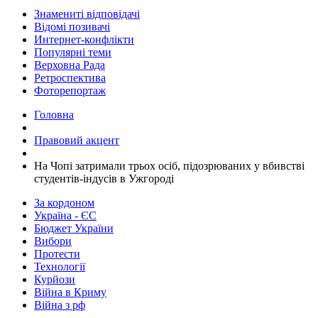
Знамениті відповідачі
Відомі позивачі
Интернет-конфлікти
Популярні теми
Верховна Рада
Ретроспектива
Фоторепортаж
Головна
Правовий акцент
На Чопі затримали трьох осіб, підозрюваних у вбивстві
студентів-індусів в Ужгороді
За кордоном
Україна - ЄС
Бюджет України
Вибори
Протести
Технології
Курйози
Війна в Криму
Війна з рф