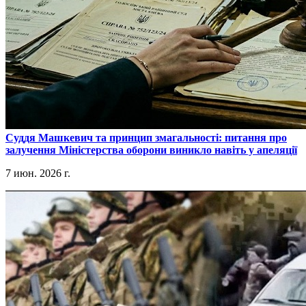
​Суддя Машкевич та принцип змагальності: питання про
залучення Міністерства оборони виникло навіть у апеляції
7 июн. 2026 г.