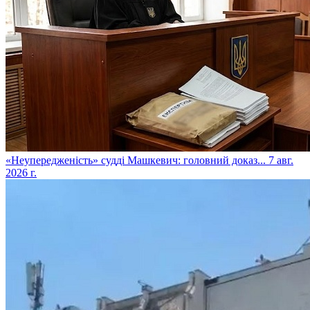
​«Неупередженість» судді Машкевич: головний доказ...
7 авг.
2026 г.