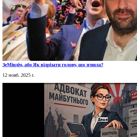
​ЗеМіндіч, або Як відрізати голову, що згнила?
12 нояб. 2025 г.