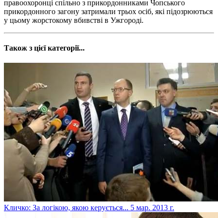
правоохоронці спільно з прикордонниками Чопського
прикордонного загону затримали трьох осіб, які підозрюються
у цьому жорстокому вбивстві в Ужгороді.
Також з цієї категорії...
Кличко: За логікою, якою керується...
5 мар. 2013 г.