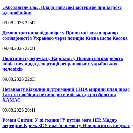
​«Абсолютне зло». Влада Нагасакі застерігає про загрозу
ядерної війни
09.08.2026 22:47
​Демонстративна відповідь: у Приштині зняли прапор
солідарності з Україною через позицію Києва щодо Косова
09.08.2026 22:21
​Політичні суперечки у Варшаві: у Польщі обговорюють
ініціативу щодо депортації непрацюючих українських
чоловіків
09.08.2026 22:03
​Нетаньягу відхилив підтриманий США мирний план щодо
Гази та пообіцяв не виводити війська до роззброєння
ХАМАС
09.08.2026 20:41
​Роман Світан: У ці години! У путіна мега НП: Мадяр
перекрив Крим. ЗСУ вже біля мосту. Новоросійськ вибухає