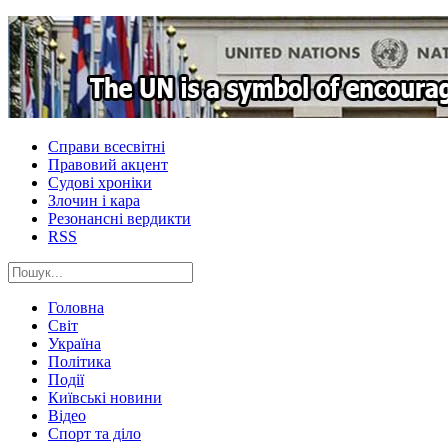
Справи всесвітні
Правовий акцент
Судові хроніки
Злочин і кара
Резонансні вердикти
RSS
Головна
Світ
Україна
Політика
Події
Київські новини
Відео
Спорт та діло