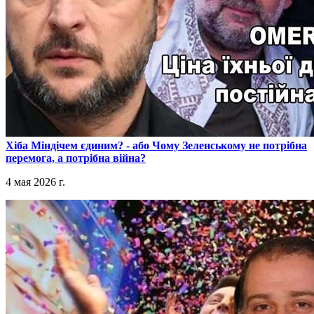
​Хіба Міндічем єдиним? - або Чому Зеленському не потрібна
перемога, а потрібна війна?
4 мая 2026 г.