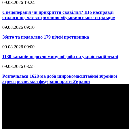
09.08.2026 19:24
​Спецоперація чи прикриття свавілля? Що насправді
сталося під час затримання «буковинського стрільця»
09.08.2026 09:10
​Збито та подавлено 179 цілей противника
09.08.2026 09:00
​1130 кацапів подохло минулої доби на українській землі
09.08.2026 08:55
​Розпочалася 1628-ма доба широкомасштабної збройної
агресії російської федерації проти України