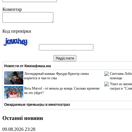
Коментар
Код перевірки
Надіслати
Новости от
Киноафиша.юа
Легендарный маньяк Фредди Крюгер снова
Светлана Лобо
ворвется в чьи-то сны
помощи
Ушел из жизни
Весь Marvel - от начала до конца. Сколько времени
сыграл в "Сла
на это уйдет?
Ожидаемые премьеры в кинотеатрах
Останні новини
09.08.2026 23:28