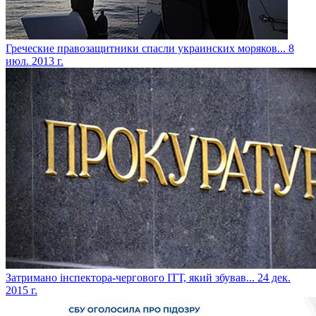
Греческие правозащитники спасли украинских моряков...
8
июл. 2013 г.
Затримано інспектора-чергового ІТТ, який збував...
24 дек.
2015 г.