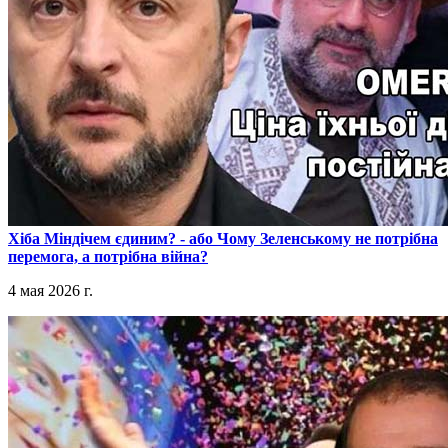
​Хіба Міндічем єдиним? - або Чому Зеленському не потрібна
перемога, а потрібна війна?
4 мая 2026 г.