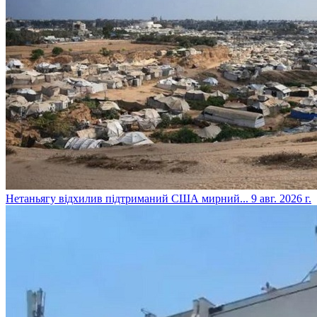
​Нетаньягу відхилив підтриманий США мирний...
9 авг. 2026 г.