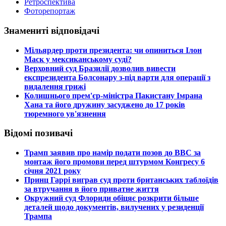
Ретроспектива
Фоторепортаж
Знамениті відповідачі
​Мільярдер проти президента: чи опиниться Ілон
Маск у мексиканському суді?
​Верховний суд Бразилії дозволив вивести
експрезидента Болсонару з-під варти для операції з
видалення грижі
​Колишнього прем'єр-міністра Пакистану Імрана
Хана та його дружину засуджено до 17 років
тюремного ув'язнення
Відомі позивачі
​Трамп заявив про намір подати позов до ВВС за
монтаж його промови перед штурмом Конгресу 6
січня 2021 року
​Принц Гаррі виграв суд проти британських таблоїдів
за втручання в його приватне життя
​Окружний суд Флориди обіцяє розкрити більше
деталей щодо документів, вилучених у резиденції
Трампа