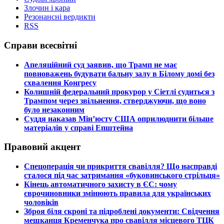
Злочин і кара
Резонансні вердикти
RSS
Справи всесвітні
​Апеляційний суд заявив, що Трамп не має
повноважень будувати бальну залу в Білому домі без
схвалення Конгресу
​Колишній федеральний прокурор у Сіетлі судиться з
Трампом через звільнення, стверджуючи, що воно
було незаконним
​Суддя наказав Мін’юсту США оприлюднити більше
матеріалів у справі Епштейна
Правовий акцент
​Спецоперація чи прикриття свавілля? Що насправді
сталося під час затримання «буковинського стрільця»
​Кінець автоматичного захисту в ЄС: чому
єврочиновники змінюють правила для українських
чоловіків
​Зброя біля скроні та підроблені документи: Свідчення
мешканця Кременчука про свавілля місцевого ТЦК