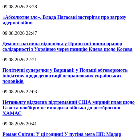
09.08.2026 23:28
​«Абсолютне зло». Влада Нагасакі застерігає про загрозу
ядерної війни
09.08.2026 22:47
​Демонстративна відповідь: у Приштині зняли прапор
солідарності з Україною через позицію Києва щодо Косова
09.08.2026 22:21
​Політичні суперечки у Варшаві: у Польщі обговорюють
ініціативу щодо депортації непрацюючих українських
чоловіків
09.08.2026 22:03
​Нетаньягу відхилив підтриманий США мирний план щодо
Гази та пообіцяв не виводити війська до роззброєння
ХАМАС
09.08.2026 20:41
​Роман Світан: У ці години! У путіна мега НП: Мадяр