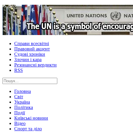
Справи всесвітні
Правовий акцент
Судові хроніки
Злочин і кара
Резонансні вердикти
RSS
Головна
Світ
Україна
Політика
Події
Київські новини
Відео
Спорт та діло