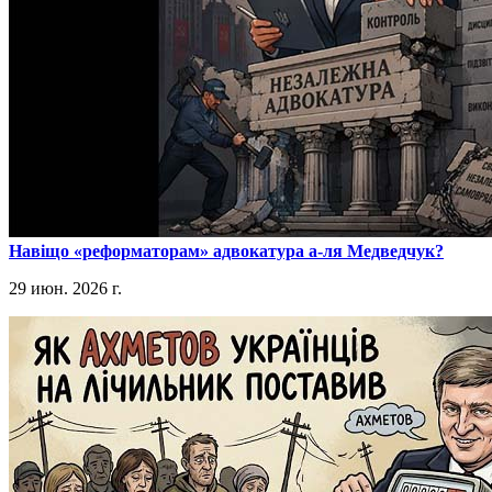
​Навіщо «реформаторам» адвокатура а-ля Медведчук?
29 июн. 2026 г.