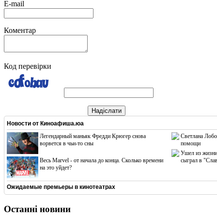
E-mail
Коментар
Код перевірки
Надіслати
Новости от
Киноафиша.юа
Легендарный маньяк Фредди Крюгер снова
Светлана Лобо
ворвется в чьи-то сны
помощи
Ушел из жизни
Весь Marvel - от начала до конца. Сколько времени
сыграл в "Сла
на это уйдет?
Ожидаемые премьеры в кинотеатрах
Останні новини