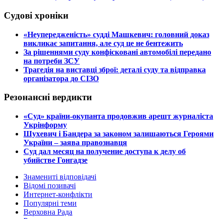
Судові хроніки
​«Неупередженість» судді Машкевич: головний доказ
викликає запитання, але суд це не бентежить
​За рішеннями суду конфісковані автомобілі передано
на потреби ЗСУ
​Трагедія на виставці зброї: деталі суду та відправка
організатора до СІЗО
Резонансні вердикти
​«Суд» країни-окупанта продовжив арешт журналіста
Укрінформу
Шухевич і Бандера за законом залишаються Героями
України – заява правознавця
Суд дал месяц на получение доступа к делу об
убийстве Гонгадзе
Знамениті відповідачі
Відомі позивачі
Интернет-конфлікти
Популярні теми
Верховна Рада