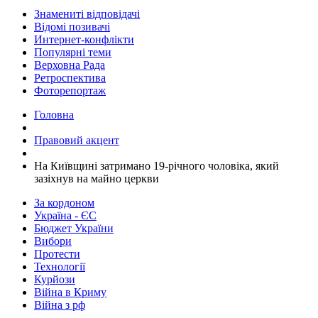
Знамениті відповідачі
Відомі позивачі
Интернет-конфлікти
Популярні теми
Верховна Рада
Ретроспектива
Фоторепортаж
Головна
Правовий акцент
На Київщині затримано 19-річного чоловіка, який
зазіхнув на майно церкви
За кордоном
Україна - ЄС
Бюджет України
Вибори
Протести
Технології
Курйози
Війна в Криму
Війна з рф