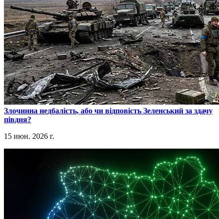
​Злочинна недбалість, або чи відповість Зеленський за здачу
півдня?
15 июн. 2026 г.