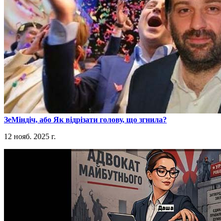
​ЗеМіндіч, або Як відрізати голову, що згнила?
12 нояб. 2025 г.