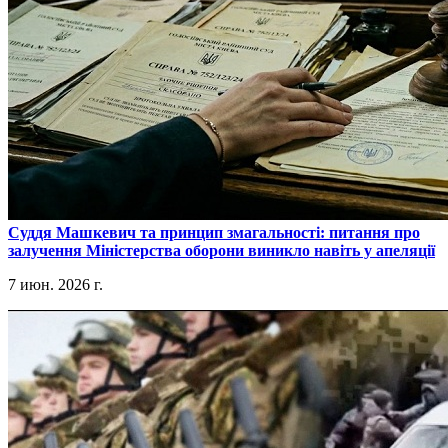
​Суддя Машкевич та принцип змагальності: питання про
залучення Міністерства оборони виникло навіть у апеляції
7 июн. 2026 г.