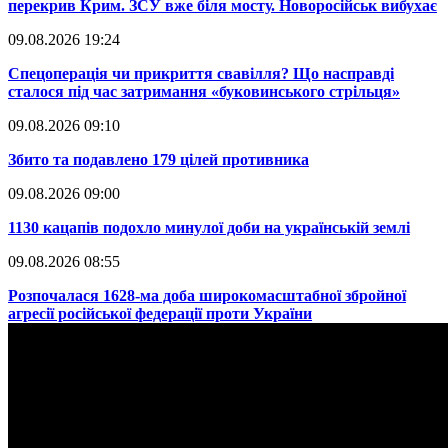
перекрив Крим. ЗСУ вже біля мосту. Новоросійськ вибухає
09.08.2026 19:24
​Спецоперація чи прикриття свавілля? Що насправді
сталося під час затримання «буковинського стрільця»
09.08.2026 09:10
​Збито та подавлено 179 цілей противника
09.08.2026 09:00
​1130 кацапів подохло минулої доби на українській землі
09.08.2026 08:55
​Розпочалася 1628-ма доба широкомасштабної збройної
агресії російської федерації проти України