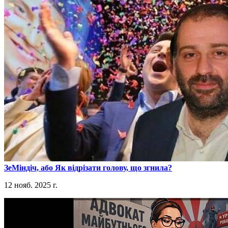
​ЗеМіндіч, або Як відрізати голову, що згнила?
12 нояб. 2025 г.