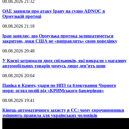
08.08.2026 21:32
​ОАЕ заявили про атаку Ірану на судно ADNOC в
Ормузькій протоці
08.08.2026 21:18
​Іран заявляє, що Ормузька протока залишатиметься
закритою, доки США не «виправлять» свою поведінку
08.08.2026 20:48
​У Києві затримали двох спільників, які викрали з магазину
автомобільних товарів чомусь лише дев’ять шин
08.08.2026 20:04
Паніка в Криму, удари по НПЗ та блокування Чорного
моря: огляд подій від «КРИМського бандерівця»
08.08.2026 19:41
​Кінець автоматичного захисту в ЄС: чому єврочиновники
змінюють правила для українських чоловіків