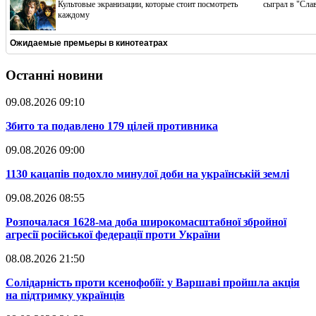
Культовые экранизации, которые стоит посмотреть
сыграл в "Сла
каждому
Ожидаемые премьеры в кинотеатрах
Останні новини
09.08.2026 09:10
​Збито та подавлено 179 цілей противника
09.08.2026 09:00
​1130 кацапів подохло минулої доби на українській землі
09.08.2026 08:55
​Розпочалася 1628-ма доба широкомасштабної збройної
агресії російської федерації проти України
08.08.2026 21:50
​Солідарність проти ксенофобії: у Варшаві пройшла акція
на підтримку українців