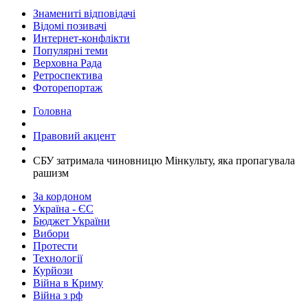
Знамениті відповідачі
Відомі позивачі
Интернет-конфлікти
Популярні теми
Верховна Рада
Ретроспектива
Фоторепортаж
Головна
Правовий акцент
​СБУ затримала чиновницю Мінкульту, яка пропагувала
рашизм
За кордоном
Україна - ЄС
Бюджет України
Вибори
Протести
Технології
Курйози
Війна в Криму
Війна з рф