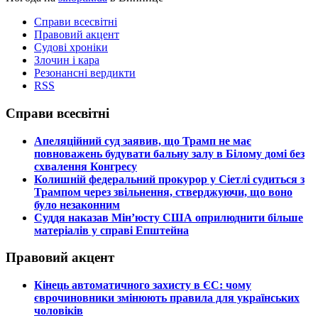
Справи всесвітні
Правовий акцент
Судові хроніки
Злочин і кара
Резонансні вердикти
RSS
Справи всесвітні
​Апеляційний суд заявив, що Трамп не має
повноважень будувати бальну залу в Білому домі без
схвалення Конгресу
​Колишній федеральний прокурор у Сіетлі судиться з
Трампом через звільнення, стверджуючи, що воно
було незаконним
​Суддя наказав Мін’юсту США оприлюднити більше
матеріалів у справі Епштейна
Правовий акцент
​Кінець автоматичного захисту в ЄС: чому
єврочиновники змінюють правила для українських
чоловіків