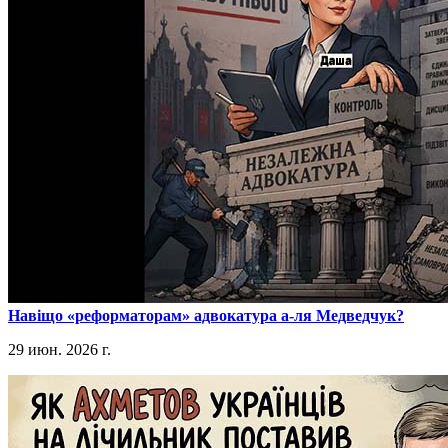
​Навіщо «реформаторам» адвокатура а-ля Медведчук?
29 июн. 2026 г.