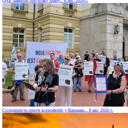
​ОАЕ заявили про атаку Ірану...
8 авг. 2026 г.
​Солідарність проти ксенофобії: у Варшаві...
8 авг. 2026 г.