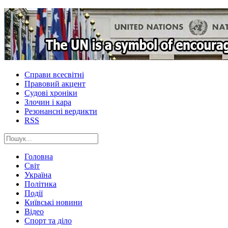
Справи всесвітні
Правовий акцент
Судові хроніки
Злочин і кара
Резонансні вердикти
RSS
Головна
Світ
Україна
Політика
Події
Київські новини
Відео
Спорт та діло