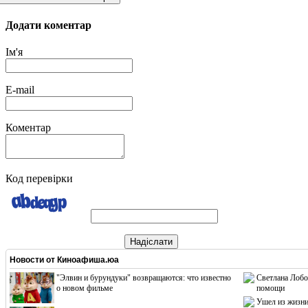
Додати коментар
Ім'я
E-mail
Коментар
Код перевірки
Надіслати
Новости от
Киноафиша.юа
"Элвин и бурундуки" возвращаются: что известно
Светлана Лобо
о новом фильме
помощи
Ушел из жизни