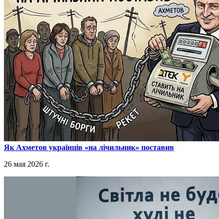
​Як Ахметов українців «на лічильник» поставив
26 мая 2026 г.