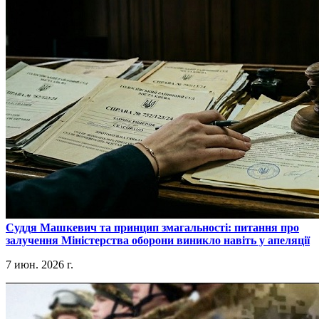
​Суддя Машкевич та принцип змагальності: питання про
залучення Міністерства оборони виникло навіть у апеляції
7 июн. 2026 г.