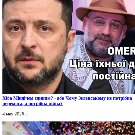
​Хіба Міндічем єдиним? - або Чому Зеленському не потрібна
перемога, а потрібна війна?
4 мая 2026 г.