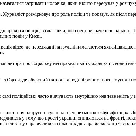
намагалися затримати чоловіка, який нібито перебував у розшуку
.
Журналіст розмірковує про роль поліції та показує, як після пер
дії правоохоронців, зазначаючи, що спецпризначенець напав на 
льних подій у Києві.
ація відео, де перелякані патрульні намагаються якнайшвидше п
т.
ми автора про соціальну несправедливість мобілізації, коли сил
в з Одеси, де обурений натовп та родичі затриманого змусили по
самі поліцейські часто відчувають внутрішню невпевненість у зак
 зростання напруги в суспільстві через методи «бусифікації». 
едливість у тому, що прості українці опиняються на фронті, пок
певненості у справедливості власних дій, правоохоронці часто п