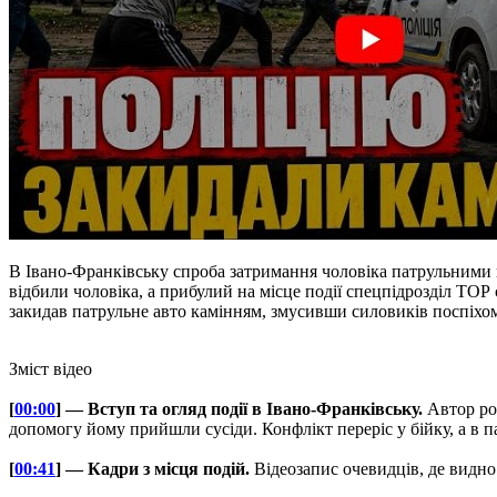
В Івано-Франківську спроба затримання чоловіка патрульними
відбили чоловіка, а прибулий на місце події спецпідрозділ Т
закидав патрульне авто камінням, змусивши силовиків поспіхом 
Зміст відео
[
00:00
] — Вступ та огляд події в Івано-Франківську.
Автор роз
допомогу йому прийшли сусіди. Конфлікт переріс у бійку, а в п
[
00:41
] — Кадри з місця подій.
Відеозапис очевидців, де видно