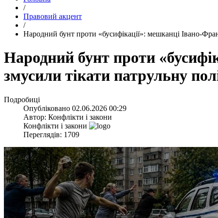
/
Правовий акцент
/
​Народний бунт проти «бусифікації»: мешканці Івано-Фра
​Народний бунт проти «бусифі
змусили тікати патрульну пол
Подробиці
Опубліковано
02.06.2026 00:29
Автор:
Конфлікти і закони
Конфлікти і закони
Переглядів: 1709