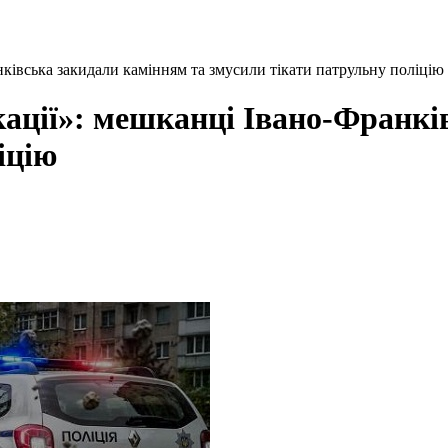
нківська закидали камінням та змусили тікати патрульну поліцію
кації»: мешканці Івано-Франкі
іцію