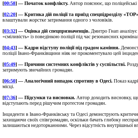
[
00:58
] — Початок конфлікту.
Автор пояснює, що поліцейські 
[
02:20
] — Критика дій поліції та приїзд спецпідрозділу «ТОР»
влаштували жорстке затримання одного з чоловіків.
[
03:32
] — Оцінка дій спецпризначенців.
Дмитро Гнап аналізує 
«сміливість» із поведінкою поліції під час резонансних криміна
[
04:43
] — Кадри відступу поліції під градом каміння.
Демонстр
поліції Івано-Франківщини ніяк не прокоментувало цей інциден
[
05:49
] — Причини системних конфліктів у суспільстві.
Розду
затримують звичайних громадян.
[
06:50
] — Аналогічний випадок спротиву в Одесі.
Показ кадрі
місці.
[
07:36
] — Підсумки та висновки.
Автор доходить висновку, що 
відступають перед рішучим протестом громадян.
Інциденти в Івано-Франківську та Одесі демонструють критичне
захищаючи своїх співгромадян, оскільки бачать глибоку несправ
залишаються недоторканними. Через відсутність внутрішньої в