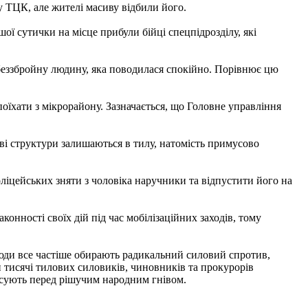
 ТЦК, але жителі масиву відбили його.
шої сутички на місце прибули бійці спецпідрозділу, які
беззбройну людину, яка поводилася спокійно. Порівнює цю
оїхати з мікрорайону. Зазначається, що Головне управління
ові структури залишаються в тилу, натомість примусово
ліцейських зняти з чоловіка наручники та відпустити його на
онності своїх дій під час мобілізаційних заходів, тому
Люди все частіше обирають радикальний силовий спротив,
и тисячі тилових силовиків, чиновників та прокурорів
асують перед рішучим народним гнівом.