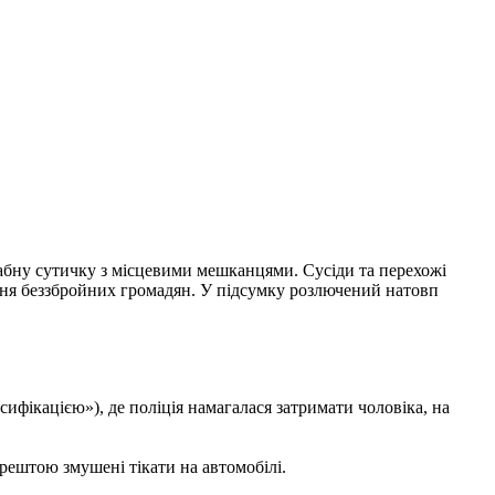
абну сутичку з місцевими мешканцями. Сусіди та перехожі
ання беззбройних громадян. У підсумку розлючений натовп
ифікацією»), де поліція намагалася затримати чоловіка, на
рештою змушені тікати на автомобілі.