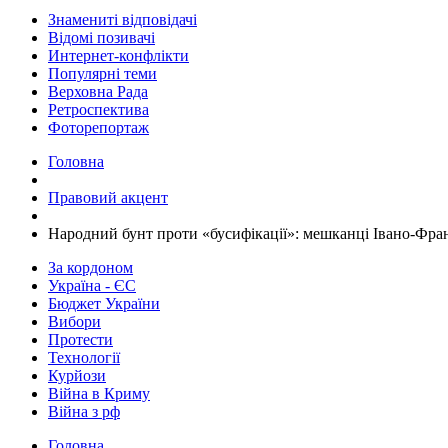
Знамениті відповідачі
Відомі позивачі
Интернет-конфлікти
Популярні теми
Верховна Рада
Ретроспектива
Фоторепортаж
Головна
Правовий акцент
​Народний бунт проти «бусифікації»: мешканці Івано-Фра
За кордоном
Україна - ЄС
Бюджет України
Вибори
Протести
Технології
Курйози
Війна в Криму
Війна з рф
Головна