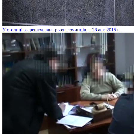
У столиці заарештували трьох злочинців,...
28 авг. 2015 г.