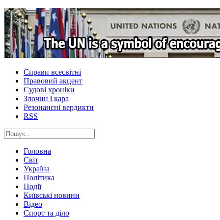
Справи всесвітні
Правовий акцент
Судові хроніки
Злочин і кара
Резонансні вердикти
RSS
Головна
Світ
Україна
Політика
Події
Київські новини
Відео
Спорт та діло