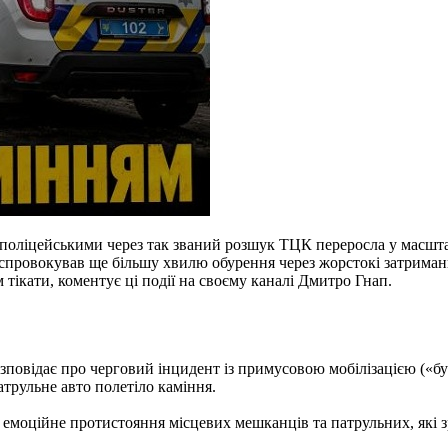
 поліцейськими через так званий розшук ТЦК переросла у масшт
ОР спровокував ще більшу хвилю обурення через жорстокі затрим
тікати, коментує ці події на своєму каналі Дмитро Гнап.
повідає про черговий інцидент із примусовою мобілізацією («бус
атрульне авто полетіло каміння.
 емоційне протистояння місцевих мешканців та патрульних, які з