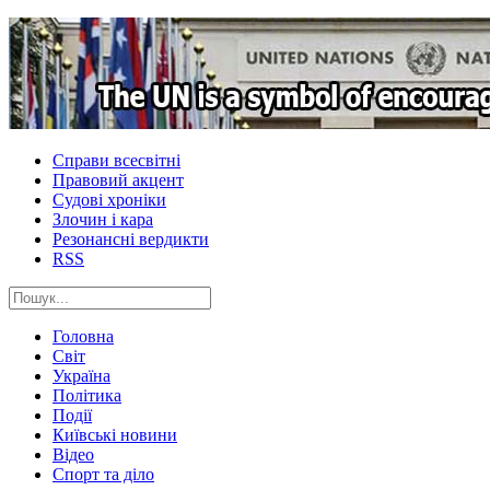
Справи всесвітні
Правовий акцент
Судові хроніки
Злочин і кара
Резонансні вердикти
RSS
Головна
Світ
Україна
Політика
Події
Київські новини
Відео
Спорт та діло