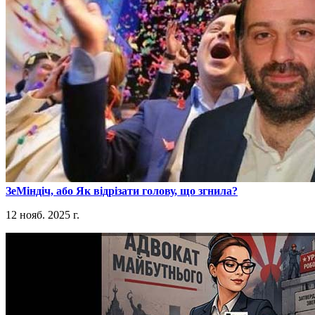
​ЗеМіндіч, або Як відрізати голову, що згнила?
12 нояб. 2025 г.