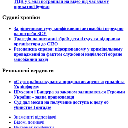
ТЦК у Смілі потрапили на відео під час зламу
приватної будівлі
Судові хроніки
​За рішеннями суду конфісковані автомобілі передано
на потреби ЗСУ
​Трагедія на виставці зброї: деталі суду та відправка
організатора до СІЗО
​Резонансна справа: підозрюваному у кримінальному
провадженні за фактом службової недбалості обрано
запобіжний захід
Резонансні вердикти
​«Суд» країни-окупанта продовжив арешт журналіста
Укрінформу
Шухевич і Бандера за законом залишаються Героями
України – заява правознавця
Суд дал месяц на получение доступа к делу об
убийстве Гонгадзе
Знамениті відповідачі
Відомі позивачі
Интернет-конфлікти