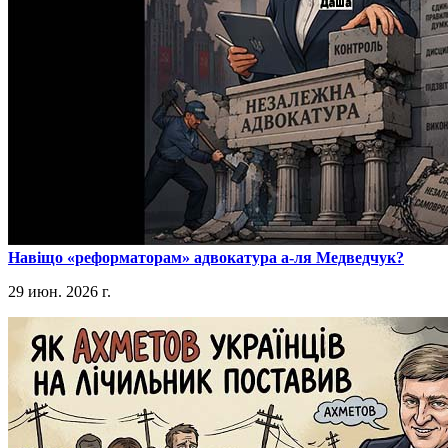
​Навіщо «реформаторам» адвокатура а-ля Медведчук?
29 июн. 2026 г.