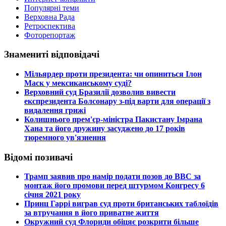
Популярні теми
Верховна Рада
Ретроспектива
Фоторепортаж
Знамениті відповідачі
​Мільярдер проти президента: чи опиниться Ілон
Маск у мексиканському суді?
​Верховний суд Бразилії дозволив вивести
експрезидента Болсонару з-під варти для операції з
видалення грижі
​Колишнього прем'єр-міністра Пакистану Імрана
Хана та його дружину засуджено до 17 років
тюремного ув'язнення
Відомі позивачі
​Трамп заявив про намір подати позов до ВВС за
монтаж його промови перед штурмом Конгресу 6
січня 2021 року
​Принц Гаррі виграв суд проти британських таблоїдів
за втручання в його приватне життя
​Окружний суд Флориди обіцяє розкрити більше