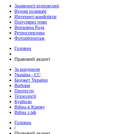
Знамениті відповідачі
Відомі позивачі
Интернет-конфлікти
Популярні теми
Верховна Рада
Ретроспектива
Фоторепортаж
Головна
Правовий акцент
За кордоном
Україна - ЄС
Бюджет України
Вибори
Протести
Технології
Курйози
Війна в Криму
Війна з рф
Головна
/
Правовий акцент