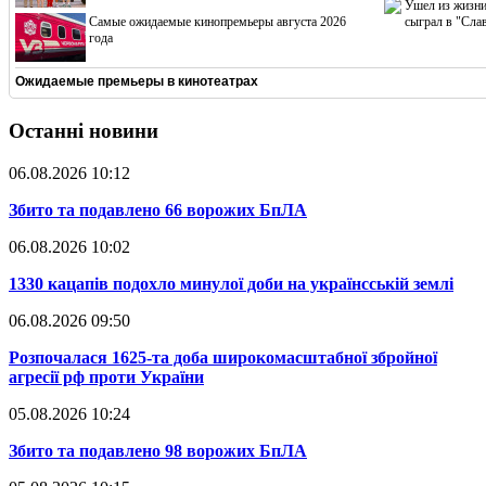
Ушел из жизни
Cамые ожидаемые кинопремьеры августа 2026
сыграл в "Сла
года
Ожидаемые премьеры в кинотеатрах
Останні новини
06.08.2026 10:12
​Збито та подавлено 66 ворожих БпЛА
06.08.2026 10:02
​1330 кацапів подохло минулої доби на українсській землі
06.08.2026 09:50
​Розпочалася 1625-та доба широкомасштабної збройної
агресії рф проти України
05.08.2026 10:24
​Збито та подавлено 98 ворожих БпЛА