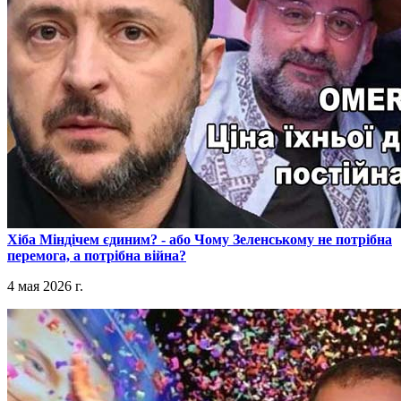
​Хіба Міндічем єдиним? - або Чому Зеленському не потрібна
перемога, а потрібна війна?
4 мая 2026 г.