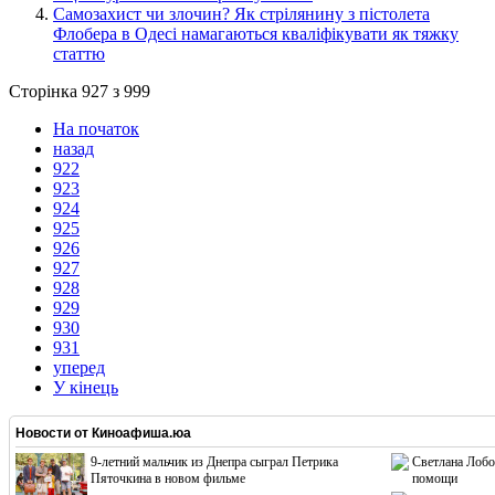
​Самозахист чи злочин? Як стрілянину з пістолета
Флобера в Одесі намагаються кваліфікувати як тяжку
статтю
Сторінка 927 з 999
На початок
назад
922
923
924
925
926
927
928
929
930
931
уперед
У кінець
Новости от
Киноафиша.юа
9-летний мальчик из Днепра сыграл Петрика
Светлана Лобо
Пяточкина в новом фильме
помощи