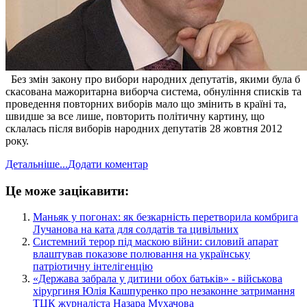
Без змін закону про вибори народних депутатів, якими була б
скасована мажоритарна виборча система, обнуління списків та
проведення повторних виборів мало що змінить в країні та,
швидше за все лише, повторить політичну картину, що
склалась після виборів народних депутатів 28 жовтня 2012
року.
Детальніше...
Додати коментар
Це може зацікавити:
​Маньяк у погонах: як безкарність перетворила комбрига
Лучанова на ката для солдатів та цивільних
​Системний терор під маскою війни: силовий апарат
влаштував показове полювання на українську
патріотичну інтелігенцію
​«Держава забрала у дитини обох батьків» - військова
хірургиня Юлія Кашпуренко про незаконне затримання
ТЦК журналіста Назара Мухачова