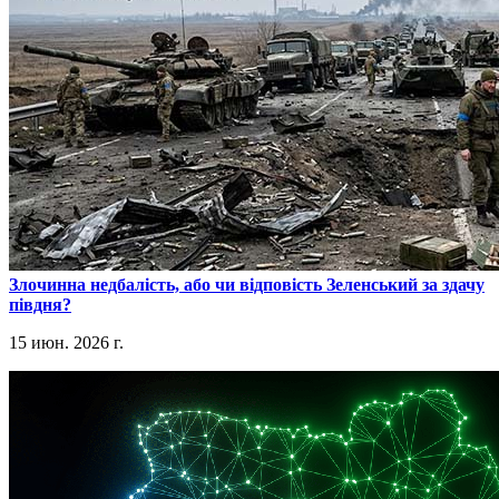
​Злочинна недбалість, або чи відповість Зеленський за здачу
півдня?
15 июн. 2026 г.