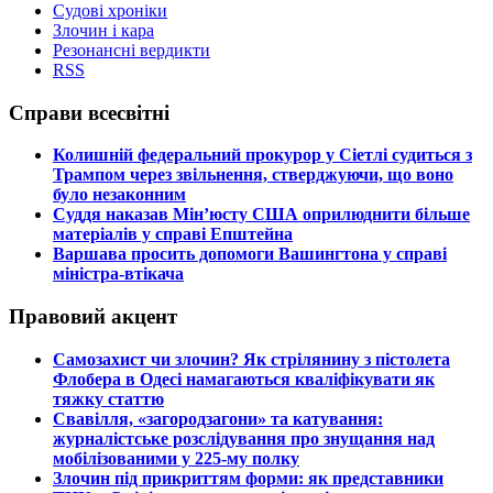
Судові хроніки
Злочин і кара
Резонансні вердикти
RSS
Справи всесвітні
​Колишній федеральний прокурор у Сіетлі судиться з
Трампом через звільнення, стверджуючи, що воно
було незаконним
​Суддя наказав Мін’юсту США оприлюднити більше
матеріалів у справі Епштейна
​Варшава просить допомоги Вашингтона у справі
міністра-втікача
Правовий акцент
​Самозахист чи злочин? Як стрілянину з пістолета
Флобера в Одесі намагаються кваліфікувати як
тяжку статтю
​Свавілля, «загородзагони» та катування:
журналістське розслідування про знущання над
мобілізованими у 225-му полку
​Злочин під прикриттям форми: як представники