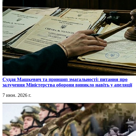
​Суддя Машкевич та принцип змагальності: питання про
залучення Міністерства оборони виникло навіть у апеляції
7 июн. 2026 г.