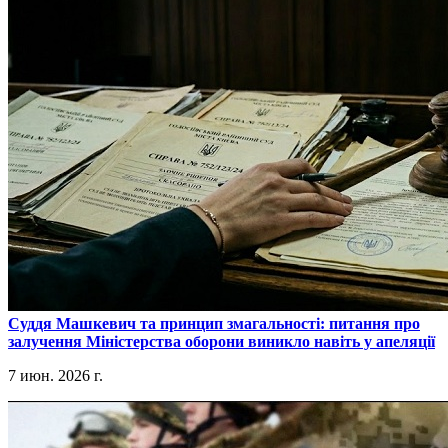
​Суддя Машкевич та принцип змагальності: питання про
залучення Міністерства оборони виникло навіть у апеляції
7 июн. 2026 г.