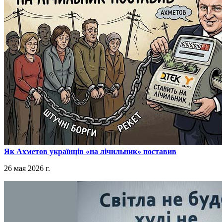
​Як Ахметов українців «на лічильник» поставив
26 мая 2026 г.