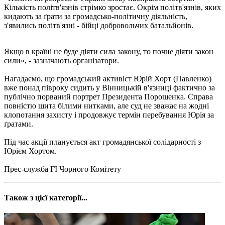
Кількість політв'язнів стрімко зростає. Окрім політв'язнів, яких
кидають за ґрати за громадсько-політичну діяльність,
з'явились політв'язні - бійці добровольчих батальйонів.
Якщо в країні не буде діяти сила закону, то почне діяти закон
сили», - зазначають організатори.
Нагадаємо, що громадський активіст Юрій Хорт (Павленко)
вже понад півроку сидить у Вінницькій в'язниці фактично за
публічно порваний портрет Президента Порошенка. Справа
повністю шита білими нитками, але суд не зважає на жодні
клопотання захисту і продовжує термін перебування Юрія за
ґратами.
Під час акції планується акт громадянської солідарності з
Юрієм Хортом.
Прес-служба ГІ Чорного Комітету
Також з цієї категорії...