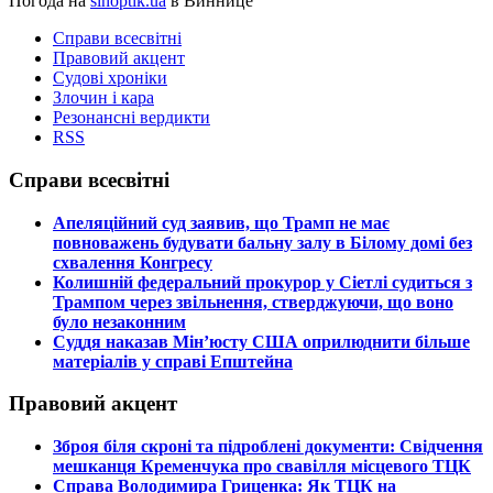
Погода на
sinoptik.ua
в Виннице
Справи всесвітні
Правовий акцент
Судові хроніки
Злочин і кара
Резонансні вердикти
RSS
Справи всесвітні
​Апеляційний суд заявив, що Трамп не має
повноважень будувати бальну залу в Білому домі без
схвалення Конгресу
​Колишній федеральний прокурор у Сіетлі судиться з
Трампом через звільнення, стверджуючи, що воно
було незаконним
​Суддя наказав Мін’юсту США оприлюднити більше
матеріалів у справі Епштейна
Правовий акцент
​Зброя біля скроні та підроблені документи: Свідчення
мешканця Кременчука про свавілля місцевого ТЦК
​Справа Володимира Гриценка: Як ТЦК на