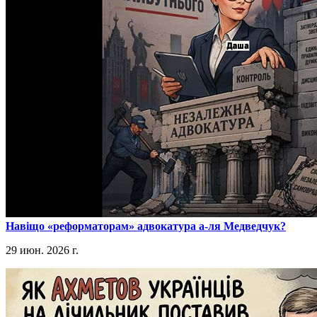
​Навіщо «реформаторам» адвокатура а-ля Медведчук?
29 июн. 2026 г.