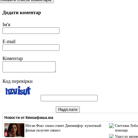
Додати коментар
Ім'я
E-mail
Коментар
Код перевірки
Надіслати
Новости от
Киноафиша.юа
Меган Фокс снова станет Дженнифер: культовый
Светлана Лобо
фильм получит сиквел
помощи
Ушел из жизни