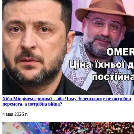
​Хіба Міндічем єдиним? - або Чому Зеленському не потрібна
перемога, а потрібна війна?
4 мая 2026 г.