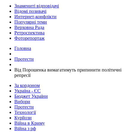
Знамениті відповідачі
Відомі позивачі
Интернет-конфлікти
Популярні теми
Верховна Рада
Ретроспектива
Фоторепортаж
Головна
Протести
Від Порошенка вимагатимуть припинити політичні
репресії
За кордоном
Україна - ЄС
Бюджет України
Вибори
Протести
Технології
Курйози
Війна в Криму
Війна з рф