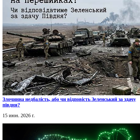
​Злочинна недбалість, або чи відповість Зеленський за здачу
півдня?
15 июн. 2026 г.