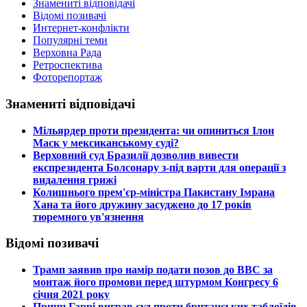
Знамениті відповідачі
Відомі позивачі
Интернет-конфлікти
Популярні теми
Верховна Рада
Ретроспектива
Фоторепортаж
Знамениті відповідачі
​Мільярдер проти президента: чи опиниться Ілон
Маск у мексиканському суді?
​Верховний суд Бразилії дозволив вивести
експрезидента Болсонару з-під варти для операції з
видалення грижі
​Колишнього прем'єр-міністра Пакистану Імрана
Хана та його дружину засуджено до 17 років
тюремного ув'язнення
Відомі позивачі
​Трамп заявив про намір подати позов до ВВС за
монтаж його промови перед штурмом Конгресу 6
січня 2021 року
​Принц Гаррі виграв суд проти британських таблоїдів