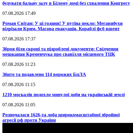
будувати бальну залу в Білому домі без схвалення Конгресу
07.08.2026 17:49
​Роман Світан: У ці години! У путіна пекло: Мегавибухи
відрізали Крим. Масова евакуація. Кораблі фсб вщент
07.08.2026 17:37
​Зброя біля скроні та підроблені документи: Свідчення
мешканця Кременчука про свавілля місцевого ТЦК
07.08.2026 11:23
​Збито та подавлено 114 ворожих БпЛА
07.08.2026 11:15
​1210 москалів подохло минулої доби на українській землі
07.08.2026 11:05
​Розпочалася 1626-та доба широкомасштабної збройної
агресії рф проти України