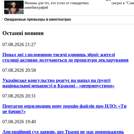
Фильмы для тех, кто устал от стандартных
сыграл в "Сла
кинобиографий
Ожидаемые премьеры в кинотеатрах
Останні новини
07.08.2026 21:27
​Понад дві з половиною тисячі одиниць зброї: жителі
столиці активно долучаються до процедури декларування
07.08.2026 20:58
​Українське консульство реагує на напад на ґрунті
національної ненависті в Кракові - «неприпустимо»
07.08.2026 20:31
​Пентагон оприлюднив нову порцію файлів про НЛО: «Ти
це бачив?»
07.08.2026 19:40
​Апеляційний суд заявив, що Трамп не має повноважень