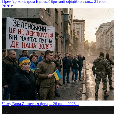
​Прем’єр-міністром Великої Британії офіційно став...
21 июл.
2026 г.
​Чому Вова Z пнеться бути,...
26 июл. 2026 г.