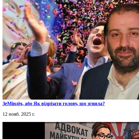
​ЗеМіндіч, або Як відрізати голову, що згнила?
12 нояб. 2025 г.