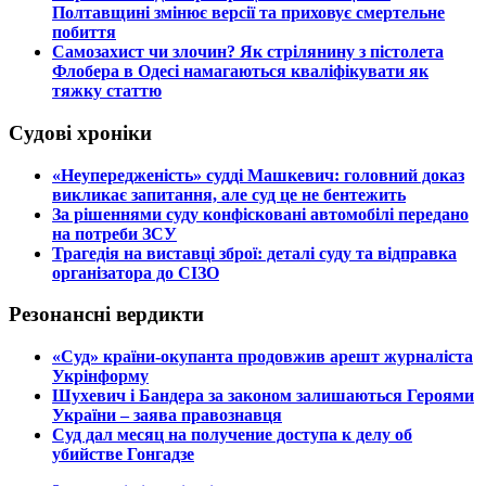
Полтавщині змінює версії та приховує смертельне
побиття
​Самозахист чи злочин? Як стрілянину з пістолета
Флобера в Одесі намагаються кваліфікувати як
тяжку статтю
Судові хроніки
​«Неупередженість» судді Машкевич: головний доказ
викликає запитання, але суд це не бентежить
​За рішеннями суду конфісковані автомобілі передано
на потреби ЗСУ
​Трагедія на виставці зброї: деталі суду та відправка
організатора до СІЗО
Резонансні вердикти
​«Суд» країни-окупанта продовжив арешт журналіста
Укрінформу
Шухевич і Бандера за законом залишаються Героями
України – заява правознавця
Суд дал месяц на получение доступа к делу об
убийстве Гонгадзе