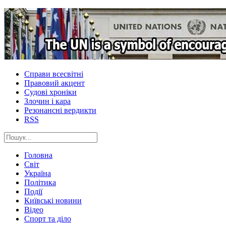
Справи всесвітні
Правовий акцент
Судові хроніки
Злочин і кара
Резонансні вердикти
RSS
Головна
Світ
Україна
Політика
Події
Київські новини
Відео
Спорт та діло