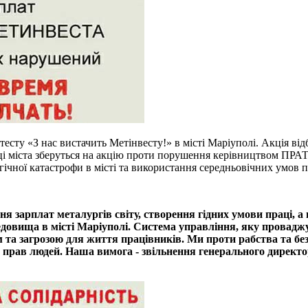
тесту «З нас вистачить Метінвесту!» в місті Маріуполі. Акція від
і міста зберуться на акцію проти порушення керівництвом ПРАТ
гічної катастрофи в місті та використання середньовічних умов п
я зарплат металургів світу, створення гідних умови праці, а
овища в місті Маріуполі. Система управління, яку проваджу
 та загрозою для життя працівників. Ми проти рабства та без
та прав людей. Наша вимога - звільнення генерального дирек