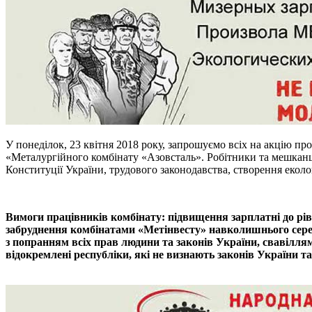
У понеділок, 23 квітня 2018 року, запрошуємо всіх на акцію про
«Металургійного комбінату «Азовсталь». Робітники та мешканц
Конституції України, трудового законодавства, створення еколо
Вимоги працівників комбінату: підвищення зарплатні до рівн
забруднення комбінатами «Метінвесту» навколишнього серед
з попранням всіх прав людини та законів України, свавіллям
відокремлені республіки, які не визнають законів України 