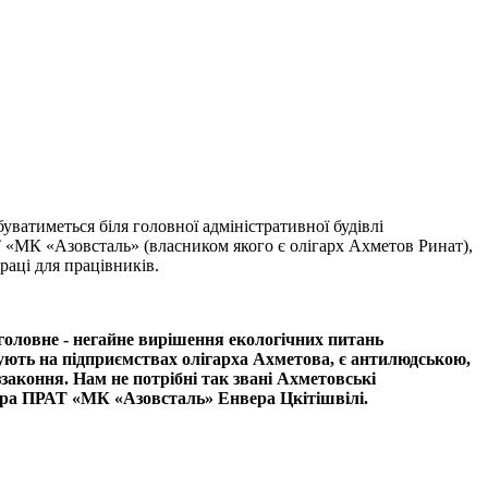
буватиметься біля головної адміністративної будівлі
 «МК «Азовсталь» (власником якого є олігарх Ахметов Ринат),
раці для працівників.
 головне - негайне вирішення екологічних питань
ють на підприємствах олігарха Ахметова, є антилюдською,
законня. Нам не потрібні так звані Ахметовські
тора ПРАТ «МК «Азовсталь» Енвера Цкітішвілі.