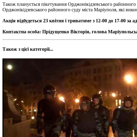
Також планується пікетування Орджонікідзевського районного с
Орджонікідзевського районного суду міста Маріуполя, які вико
Акція відбудеться 23 квітня і триватиме з 12-00 до 17-00 за 
Контактна особа: Прідущенко Вікторія, голова Маріупольсько
Також з цієї категорії...