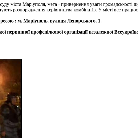
уду міста Маріуполя, мета - привернення уваги громадськості щ
нують розпорядження керівництва комбінатів. У місті все працю
адресою : м. Маріуполь, вулиця Лепорського, 1.
ї первинної профспілкової організації незалежної Всеукраїнс