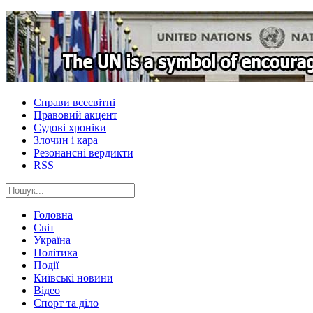
Справи всесвітні
Правовий акцент
Судові хроніки
Злочин і кара
Резонансні вердикти
RSS
Головна
Світ
Україна
Політика
Події
Київські новини
Відео
Спорт та діло