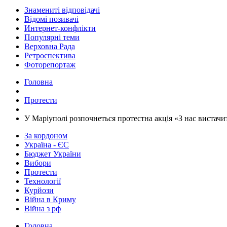
Знамениті відповідачі
Відомі позивачі
Интернет-конфлікти
Популярні теми
Верховна Рада
Ретроспектива
Фоторепортаж
Головна
Протести
​У Маріуполі розпочнеться протестна акція «З нас вистачи
За кордоном
Україна - ЄС
Бюджет України
Вибори
Протести
Технології
Курйози
Війна в Криму
Війна з рф
Головна