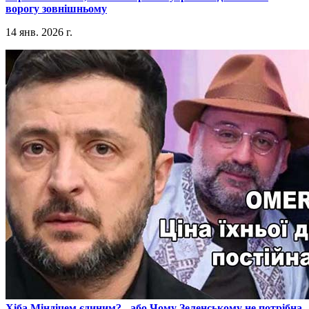
ворогу зовнішньому
14 янв. 2026 г.
​Хіба Міндічем єдиним? - або Чому Зеленському не потрібна