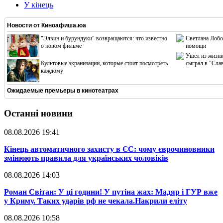
У кінець
Новости от
Киноафиша.юа
"Элвин и бурундуки" возвращаются: что известно
Светлана Лобо
о новом фильме
помощи
Ушел из жизни
Культовые экранизации, которые стоит посмотреть
сыграл в "Сла
каждому
Ожидаемые премьеры в кинотеатрах
Останні новини
08.08.2026 19:41
​Кінець автоматичного захисту в ЄС: чому єврочиновники
змінюють правила для українських чоловіків
08.08.2026 14:03
​Роман Світан: У ці години! У путіна жах: Мадяр і ГУР вже
у Криму. Таких ударів рф не чекала.Накрили еліту
08.08.2026 10:58