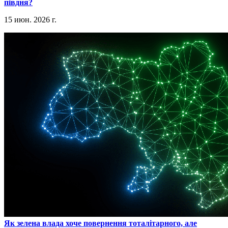
півдня?
15 июн. 2026 г.
​Як зелена влада хоче повернення тоталітарного, але