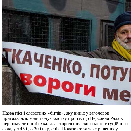
Назва пісні славетних «бітлів», яку виніс у заголовок,
пригадалася, коли почув звістку про те, що Верховна Рада в
першому читанні схвалила скорочення свого конституційного
складу з 450 до 300 нардепів. Показово: за таке рішення у