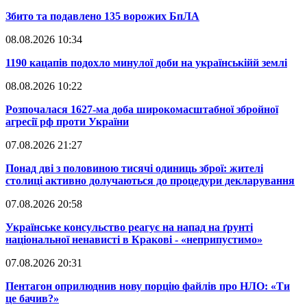
​Збито та подавлено 135 ворожих БпЛА
08.08.2026 10:34
​1190 кацапів подохло минулої доби на українськійй землі
08.08.2026 10:22
​Розпочалася 1627-ма доба широкомасштабної збройної
агресії рф проти України
07.08.2026 21:27
​Понад дві з половиною тисячі одиниць зброї: жителі
столиці активно долучаються до процедури декларування
07.08.2026 20:58
​Українське консульство реагує на напад на ґрунті
національної ненависті в Кракові - «неприпустимо»
07.08.2026 20:31
​Пентагон оприлюднив нову порцію файлів про НЛО: «Ти
це бачив?»