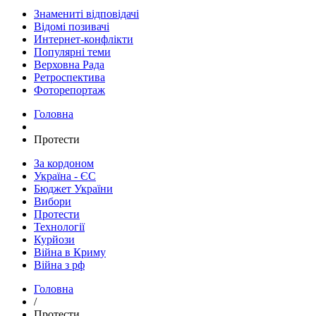
Знамениті відповідачі
Відомі позивачі
Интернет-конфлікти
Популярні теми
Верховна Рада
Ретроспектива
Фоторепортаж
Головна
Протести
За кордоном
Україна - ЄС
Бюджет України
Вибори
Протести
Технології
Курйози
Війна в Криму
Війна з рф
Головна
/
Протести