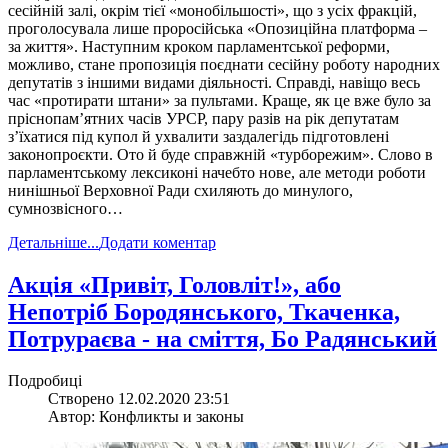
сесійній залі, окрім тієї «монобільшості», що з усіх фракцій,
проголосувала лише проросійська «Опозиційна платформа –
за життя». Наступним кроком парламентської реформи,
можливо, стане пропозиція поєднати сесійну роботу народних
депутатів з іншими видами діяльності. Справді, навіщо весь
час «протирати штани» за пультами. Краще, як це вже було за
пріснопам’ятних часів УРСР, пару разів на рік депутатам
з’їхатися під купол й ухвалити заздалегідь підготовлені
законопроєкти. Ото й буде справжній «турборежим». Слово в
парламентському лексиконі начебто нове, але методи роботи
нинішньої Верховної Ради схиляють до минулого,
сумнозвісного…
Детальніше...
Додати коментар
​Акція «Привіт, Головліт!», або
Непотріб Бородянського, Ткаченка,
Потрураєва - на сміття, Бо Радянський
Подробиці
Створено 12.02.2020 23:51
Автор: Конфликты и законы