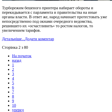
Турборежим бешеного принтера набирает обороты и
перекидывается с парламента и правительства на иные
органы власти. В ответ же, народ начинает протестовать уже
непосредственно под окнами очередного ведомства,
решившего их «осчастливить» то ростом налогов, то
увеличением тарифов.
Детальніше...
Додати коментар
Сторінка 2 з 80
На початок
назад
1
2
3
4
5
6
7
8
9
10
уперед