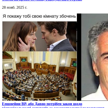
28 нояб. 2025 г.
​Епшнейни ВР, або Давно потрібен закон щодо