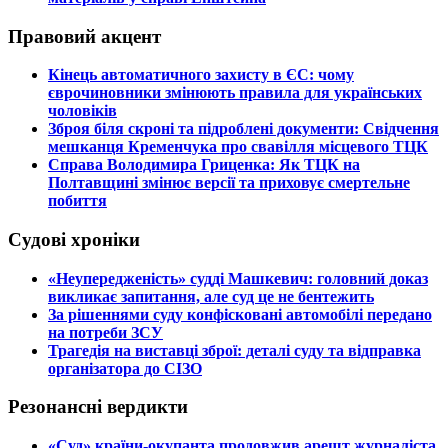
Правовий акцент
​Кінець автоматичного захисту в ЄС: чому
єврочиновники змінюють правила для українських
чоловіків
​Зброя біля скроні та підроблені документи: Свідчення
мешканця Кременчука про свавілля місцевого ТЦК
​Справа Володимира Гриценка: Як ТЦК на
Полтавщині змінює версії та приховує смертельне
побиття
Судові хроніки
​«Неупередженість» судді Машкевич: головний доказ
викликає запитання, але суд це не бентежить
​За рішеннями суду конфісковані автомобілі передано
на потреби ЗСУ
​Трагедія на виставці зброї: деталі суду та відправка
організатора до СІЗО
Резонансні вердикти
​«Суд» країни-окупанта продовжив арешт журналіста