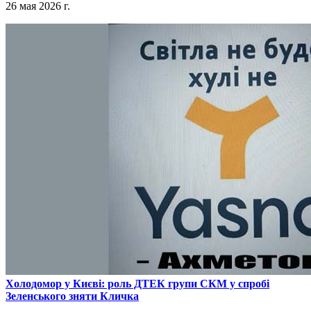
26 мая 2026 г.
​Холодомор у Києві: роль ДТЕК групи СКМ у спробі
Зеленського зняти Кличка