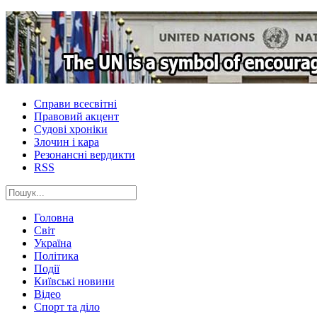
Справи всесвітні
Правовий акцент
Судові хроніки
Злочин і кара
Резонансні вердикти
RSS
Головна
Світ
Україна
Політика
Події
Київські новини
Відео
Спорт та діло