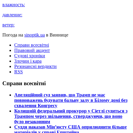
влажность:
давление:
ветер:
Погода на
sinoptik.ua
в Виннице
Справи всесвітні
Правовий акцент
Судові хроніки
Злочин і кара
Резонансні вердикти
RSS
Справи всесвітні
​Апеляційний суд заявив, що Трамп не має
повноважень будувати бальну залу в Білому домі без
схвалення Конгресу
​Колишній федеральний прокурор у Сіетлі судиться з
Трампом через звільнення, стверджуючи, що воно
було незаконним
​Суддя наказав Мін’юсту США оприлюднити більше
матеріалів у справі Епштейна