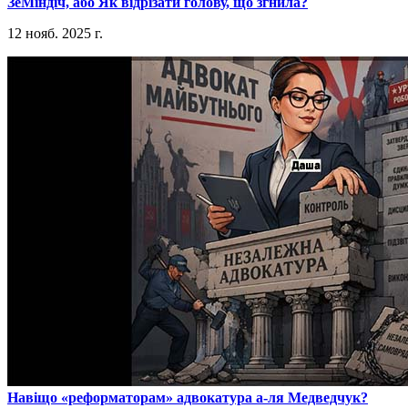
​ЗеМіндіч, або Як відрізати голову, що згнила?
12 нояб. 2025 г.
​Навіщо «реформаторам» адвокатура а-ля Медведчук?