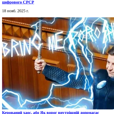
цифрового СРСР
18 нояб. 2025 г.
​Керований хаос, або Як ворог внутрішній допомагає