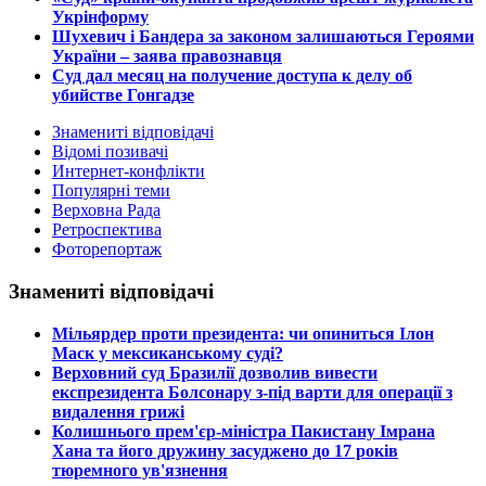
Укрінформу
Шухевич і Бандера за законом залишаються Героями
України – заява правознавця
Суд дал месяц на получение доступа к делу об
убийстве Гонгадзе
Знамениті відповідачі
Відомі позивачі
Интернет-конфлікти
Популярні теми
Верховна Рада
Ретроспектива
Фоторепортаж
Знамениті відповідачі
​Мільярдер проти президента: чи опиниться Ілон
Маск у мексиканському суді?
​Верховний суд Бразилії дозволив вивести
експрезидента Болсонару з-під варти для операції з
видалення грижі
​Колишнього прем'єр-міністра Пакистану Імрана
Хана та його дружину засуджено до 17 років
тюремного ув'язнення