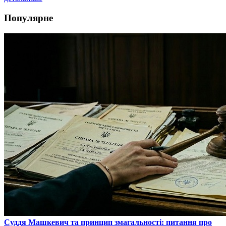
Популярне
​Суддя Машкевич та принцип змагальності: питання про