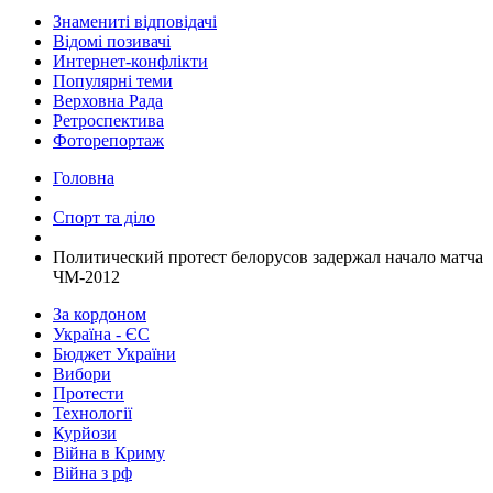
Знамениті відповідачі
Відомі позивачі
Интернет-конфлікти
Популярні теми
Верховна Рада
Ретроспектива
Фоторепортаж
Головна
Спорт та діло
Политический протест белорусов задержал начало матча
ЧМ-2012
За кордоном
Україна - ЄС
Бюджет України
Вибори
Протести
Технології
Курйози
Війна в Криму
Війна з рф