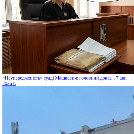
​«Неупередженість» судді Машкевич: головний доказ...
7 авг.
2026 г.