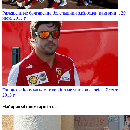
Разъяренные болгарские болельщики забросали камнями...
29
июн. 2013 г.
Гонщик «Формулы-1» оскорбил механиков своей...
7 сент.
2013 г.
Набираючі популярність...