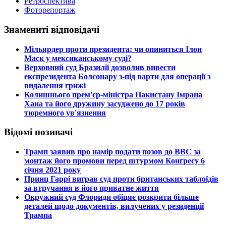
Ретроспектива
Фоторепортаж
Знамениті відповідачі
​Мільярдер проти президента: чи опиниться Ілон
Маск у мексиканському суді?
​Верховний суд Бразилії дозволив вивести
експрезидента Болсонару з-під варти для операції з
видалення грижі
​Колишнього прем'єр-міністра Пакистану Імрана
Хана та його дружину засуджено до 17 років
тюремного ув'язнення
Відомі позивачі
​Трамп заявив про намір подати позов до ВВС за
монтаж його промови перед штурмом Конгресу 6
січня 2021 року
​Принц Гаррі виграв суд проти британських таблоїдів
за втручання в його приватне життя
​Окружний суд Флориди обіцяє розкрити більше
деталей щодо документів, вилучених у резиденції
Трампа