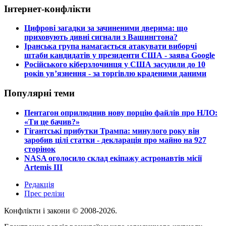
Інтернет-конфлікти
​Цифрові загадки за зачиненими дверима: що
приховують дивні сигнали з Вашингтона?
​Іранська група намагається атакувати виборчі
штаби кандидатів у президенти США - заява Google
​Російського кіберзлочинця у США засудили до 10
років ув’язнення - за торгівлю краденими даними
Популярні теми
​Пентагон оприлюднив нову порцію файлів про НЛО:
«Ти це бачив?»
​Гігантські прибутки Трампа: минулого року він
заробив цілі статки - декларація про майно на 927
сторінок
​NASA оголосило склад екіпажу астронавтів місії
Artemis III
Редакція
Прес релізи
Конфлікти і закони © 2008-2026.