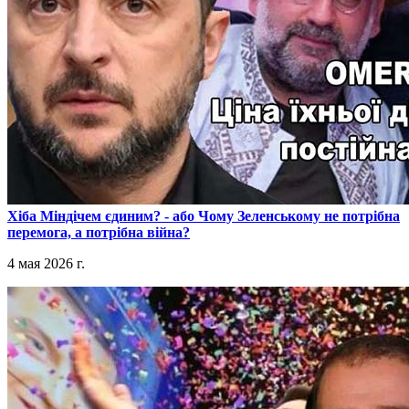
​Хіба Міндічем єдиним? - або Чому Зеленському не потрібна
перемога, а потрібна війна?
4 мая 2026 г.