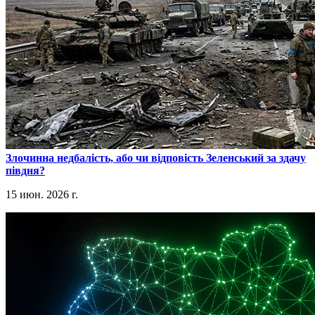
​Злочинна недбалість, або чи відповість Зеленський за здачу
півдня?
15 июн. 2026 г.