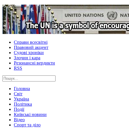
Справи всесвітні
Правовий акцент
Судові хроніки
Злочин і кара
Резонансні вердикти
RSS
Головна
Світ
Україна
Політика
Події
Київські новини
Відео
Спорт та діло