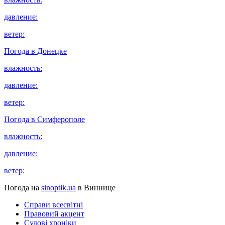
давление:
ветер:
Погода в
Донецке
влажность:
давление:
ветер:
Погода в
Симферополе
влажность:
давление:
ветер:
Погода на
sinoptik.ua
в Виннице
Справи всесвітні
Правовий акцент
Судові хроніки