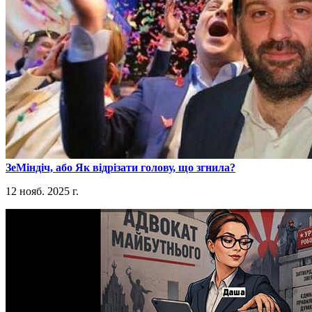
​ЗеМіндіч, або Як відрізати голову, що згнила?
12 нояб. 2025 г.