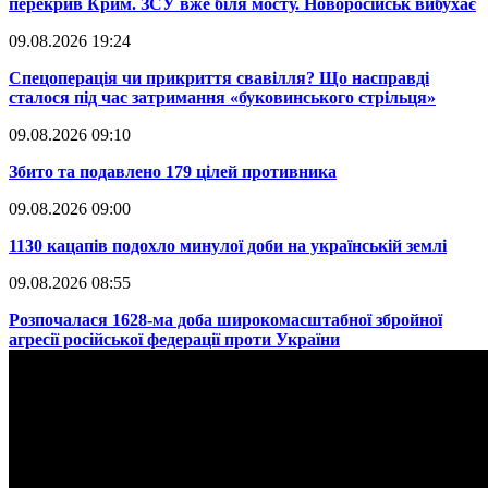
перекрив Крим. ЗСУ вже біля мосту. Новоросійськ вибухає
09.08.2026 19:24
​Спецоперація чи прикриття свавілля? Що насправді
сталося під час затримання «буковинського стрільця»
09.08.2026 09:10
​Збито та подавлено 179 цілей противника
09.08.2026 09:00
​1130 кацапів подохло минулої доби на українській землі
09.08.2026 08:55
​Розпочалася 1628-ма доба широкомасштабної збройної
агресії російської федерації проти України