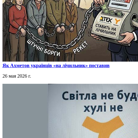
​Як Ахметов українців «на лічильник» поставив
26 мая 2026 г.