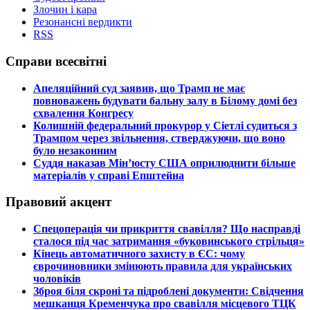
Злочин і кара
Резонансні вердикти
RSS
Справи всесвітні
​Апеляційний суд заявив, що Трамп не має
повноважень будувати бальну залу в Білому домі без
схвалення Конгресу
​Колишній федеральний прокурор у Сіетлі судиться з
Трампом через звільнення, стверджуючи, що воно
було незаконним
​Суддя наказав Мін’юсту США оприлюднити більше
матеріалів у справі Епштейна
Правовий акцент
​Спецоперація чи прикриття свавілля? Що насправді
сталося під час затримання «буковинського стрільця»
​Кінець автоматичного захисту в ЄС: чому
єврочиновники змінюють правила для українських
чоловіків
​Зброя біля скроні та підроблені документи: Свідчення
мешканця Кременчука про свавілля місцевого ТЦК