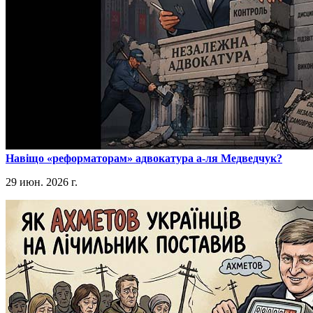
​Навіщо «реформаторам» адвокатура а-ля Медведчук?
29 июн. 2026 г.