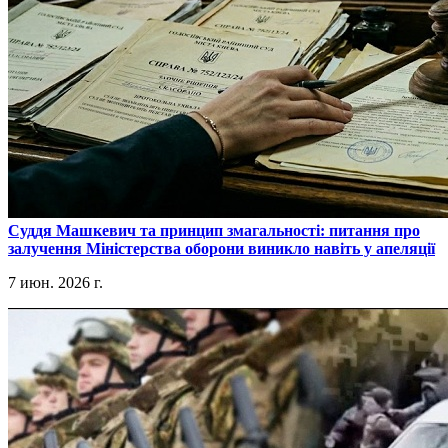
​Суддя Машкевич та принцип змагальності: питання про
залучення Міністерства оборони виникло навіть у апеляції
7 июн. 2026 г.