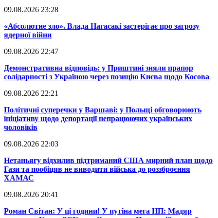
09.08.2026 23:28
​«Абсолютне зло». Влада Нагасакі застерігає про загрозу
ядерної війни
09.08.2026 22:47
​Демонстративна відповідь: у Приштині зняли прапор
солідарності з Україною через позицію Києва щодо Косова
09.08.2026 22:21
​Політичні суперечки у Варшаві: у Польщі обговорюють
ініціативу щодо депортації непрацюючих українських
чоловіків
09.08.2026 22:03
​Нетаньягу відхилив підтриманий США мирний план щодо
Гази та пообіцяв не виводити війська до роззброєння
ХАМАС
09.08.2026 20:41
​Роман Світан: У ці години! У путіна мега НП: Мадяр