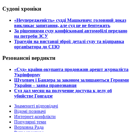
Судові хроніки
​«Неупередженість» судді Машкевич: головний доказ
викликає запитання, але суд це не бентежить
​За рішеннями суду конфісковані автомобілі передано
на потреби ЗСУ
​Трагедія на виставці зброї: деталі суду та відправка
організатора до СІЗО
Резонансні вердикти
​«Суд» країни-окупанта продовжив арешт журналіста
Укрінформу
Шухевич і Бандера за законом залишаються Героями
України – заява правознавця
Суд дал месяц на получение доступа к делу об
убийстве Гонгадзе
Знамениті відповідачі
Відомі позивачі
Интернет-конфлікти
Популярні теми
Верховна Рада