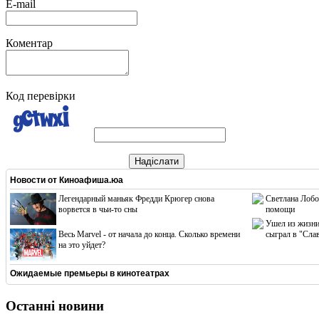
E-mail
Коментар
Код перевірки
Надіслати
Новости от
Киноафиша.юа
Легендарный маньяк Фредди Крюгер снова
Светлана Лобо
ворвется в чьи-то сны
помощи
Ушел из жизни
Весь Marvel - от начала до конца. Сколько времени
сыграл в "Сла
на это уйдет?
Ожидаемые премьеры в кинотеатрах
Останні новини