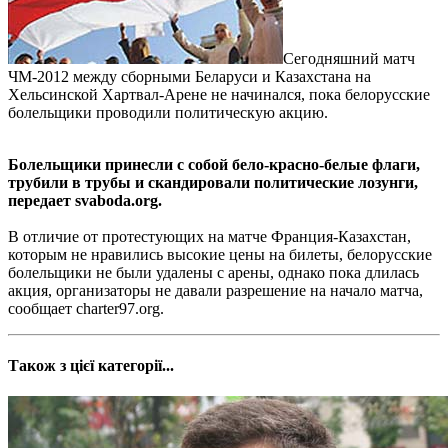
Сегодняшний матч
ЧМ-2012 между сборными Беларуси и Казахстана на
Хельсинской Хартвал-Арене не начинался, пока белорусские
болельщики проводили политическую акцию.
Болельщики принесли с собой бело-красно-белые флаги,
трубили в трубы и скандировали политические лозунги,
передает svaboda.org.
В отличие от протестующих на матче Франция-Казахстан,
которым не нравились высокие цены на билеты, белорусские
болельщики не были удалены с арены, однако пока длилась
акция, организаторы не давали разрешение на начало матча,
сообщает charter97.org.
Також з цієї категорії...