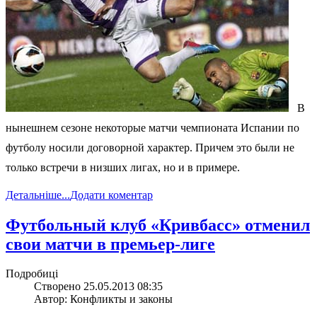
В
нынешнем сезоне некоторые матчи чемпионата Испании по
футболу носили договорной характер. Причем это были не
только встречи в низших лигах, но и в примере.
Детальніше...
Додати коментар
Футбольный клуб «Кривбасс» отменил
свои матчи в премьер-лиге
Подробиці
Створено 25.05.2013 08:35
Автор: Конфликты и законы