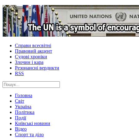
Справи всесвітні
Правовий акцент
Судові хроніки
Злочин і кара
Резонансні вердикти
RSS
Головна
Світ
Україна
Політика
Події
Київські новини
Відео
Спорт та діло