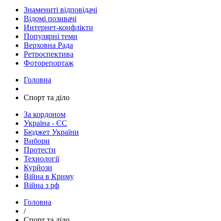
Знамениті відповідачі
Відомі позивачі
Интернет-конфлікти
Популярні теми
Верховна Рада
Ретроспектива
Фоторепортаж
Головна
Спорт та діло
За кордоном
Україна - ЄС
Бюджет України
Вибори
Протести
Технології
Курйози
Війна в Криму
Війна з рф
Головна
/
Спорт та діло