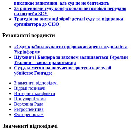
викликає запитання, але суд це не бентежить
​За рішеннями суду конфісковані автомобілі передано
на потреби ЗСУ
​Трагедія на виставці зброї: деталі суду та відправка
організатора до СІЗО
Резонансні вердикти
​«Суд» країни-окупанта продовжив арешт журналіста
Укрінформу
Шухевич і Бандера за законом залишаються Героями
України – заява правознавця
Суд дал месяц на получение доступа к делу об
убийстве Гонгадзе
Знамениті відповідачі
Відомі позивачі
Интернет-конфлікти
Популярні теми
Верховна Рада
Ретроспектива
Фоторепортаж
Знамениті відповідачі