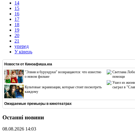
14
15
16
17
18
19
20
21
уперед
У кінець
Новости от
Киноафиша.юа
"Элвин и бурундуки" возвращаются: что известно
Светлана Лобо
о новом фильме
помощи
Ушел из жизни
Культовые экранизации, которые стоит посмотреть
сыграл в "Сла
каждому
Ожидаемые премьеры в кинотеатрах
Останні новини
08.08.2026 14:03