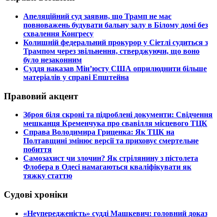
​Апеляційний суд заявив, що Трамп не має
повноважень будувати бальну залу в Білому домі без
схвалення Конгресу
​Колишній федеральний прокурор у Сіетлі судиться з
Трампом через звільнення, стверджуючи, що воно
було незаконним
​Суддя наказав Мін’юсту США оприлюднити більше
матеріалів у справі Епштейна
Правовий акцент
​Зброя біля скроні та підроблені документи: Свідчення
мешканця Кременчука про свавілля місцевого ТЦК
​Справа Володимира Гриценка: Як ТЦК на
Полтавщині змінює версії та приховує смертельне
побиття
​Самозахист чи злочин? Як стрілянину з пістолета
Флобера в Одесі намагаються кваліфікувати як
тяжку статтю
Судові хроніки
​«Неупередженість» судді Машкевич: головний доказ