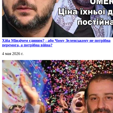
​Хіба Міндічем єдиним? - або Чому Зеленському не потрібна
перемога, а потрібна війна?
4 мая 2026 г.