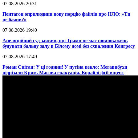
07.08.2026 20:31
​Пентагон оприлюднив нову порцію файлів про НЛО: «Ти
це бачив?»
07.08.2026 19:40
​Апеляційний суд заявив, що Трамп не має повноважень
будувати бальну залу в Білому домі без схвалення Конгресу
07.08.2026 17:49
​Роман Світан: У ці години! У путіна пекло: Мегавибухи
відрізали Крим. Масова евакуація. Кораблі фсб вщент