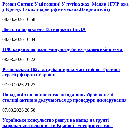
​Роман Світан: У ці години! У путіна жах: Мадяр і ГУР вже
у Криму. Таких ударів рф не чекала.Накрили еліту
08.08.2026 10:58
​Збито та подавлено 135 ворожих БпЛА
08.08.2026 10:34
​1190 кацапів подохло минулої доби на українськійй землі
08.08.2026 10:22
​Розпочалася 1627-ма доба широкомасштабної збройної
агресії рф проти України
07.08.2026 21:27
​Понад дві з половиною тисячі одиниць зброї: жителі
столиці активно долучаються до процедури декларування
07.08.2026 20:58
​Українське консульство реагує на напад на ґрунті
національної ненависті в Кракові - «неприпустимо»