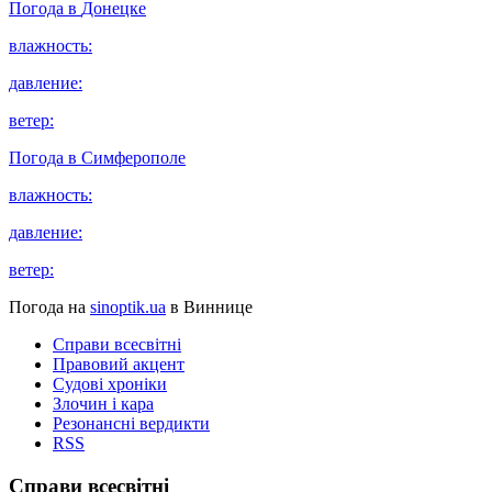
Погода в
Донецке
влажность:
давление:
ветер:
Погода в
Симферополе
влажность:
давление:
ветер:
Погода на
sinoptik.ua
в Виннице
Справи всесвітні
Правовий акцент
Судові хроніки
Злочин і кара
Резонансні вердикти
RSS
Справи всесвітні