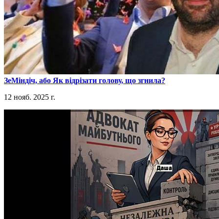
​ЗеМіндіч, або Як відрізати голову, що згнила?
12 нояб. 2025 г.