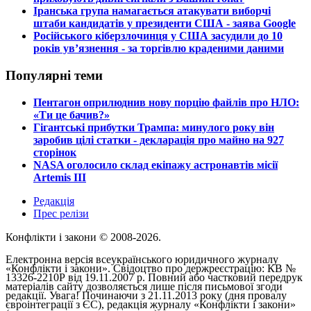
​Іранська група намагається атакувати виборчі
штаби кандидатів у президенти США - заява Google
​Російського кіберзлочинця у США засудили до 10
років ув’язнення - за торгівлю краденими даними
Популярні теми
​Пентагон оприлюднив нову порцію файлів про НЛО:
«Ти це бачив?»
​Гігантські прибутки Трампа: минулого року він
заробив цілі статки - декларація про майно на 927
сторінок
​NASA оголосило склад екіпажу астронавтів місії
Artemis III
Редакція
Прес релізи
Конфлікти і закони © 2008-2026.
Електронна версія всеукраїнського юридичного журналу
«Конфлікти і закони». Свідоцтво про держреєстрацію: КВ №
13326-2210Р від 19.11.2007 р. Повний або частковий передрук
матеріалів сайту дозволяється лише після письмової згоди
редакції. Увага! Починаючи з 21.11.2013 року (дня провалу
євроінтеграції з ЄС), редакція журналу «Конфлікти і закони»