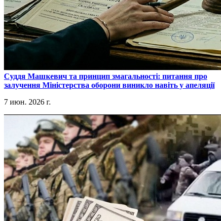
​Суддя Машкевич та принцип змагальності: питання про
залучення Міністерства оборони виникло навіть у апеляції
7 июн. 2026 г.