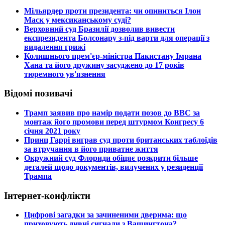
​Мільярдер проти президента: чи опиниться Ілон
Маск у мексиканському суді?
​Верховний суд Бразилії дозволив вивести
експрезидента Болсонару з-під варти для операції з
видалення грижі
​Колишнього прем'єр-міністра Пакистану Імрана
Хана та його дружину засуджено до 17 років
тюремного ув'язнення
Відомі позивачі
​Трамп заявив про намір подати позов до ВВС за
монтаж його промови перед штурмом Конгресу 6
січня 2021 року
​Принц Гаррі виграв суд проти британських таблоїдів
за втручання в його приватне життя
​Окружний суд Флориди обіцяє розкрити більше
деталей щодо документів, вилучених у резиденції
Трампа
Інтернет-конфлікти
​Цифрові загадки за зачиненими дверима: що
приховують дивні сигнали з Вашингтона?