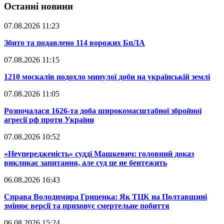
Останні новини
07.08.2026 11:23
​Збито та подавлено 114 ворожих БпЛА
07.08.2026 11:15
​1210 москалів подохло минулої доби на українській землі
07.08.2026 11:05
​Розпочалася 1626-та доба широкомасштабної збройної
агресії рф проти України
07.08.2026 10:52
​«Неупередженість» судді Машкевич: головний доказ
викликає запитання, але суд це не бентежить
06.08.2026 16:43
​Справа Володимира Гриценка: Як ТЦК на Полтавщині
змінює версії та приховує смертельне побиття
06.08.2026 15:24