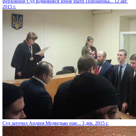
Верховний Суд відмовився зобов’язати Порошенка...
12 авг.
2015 г.
Суд заточил Андрея Медведько еще...
3 дек. 2015 г.