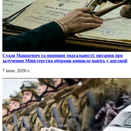
​Суддя Машкевич та принцип змагальності: питання про
залучення Міністерства оборони виникло навіть у апеляції
7 июн. 2026 г.