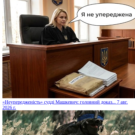
​«Неупередженість» судді Машкевич: головний доказ...
7 авг.
2026 г.