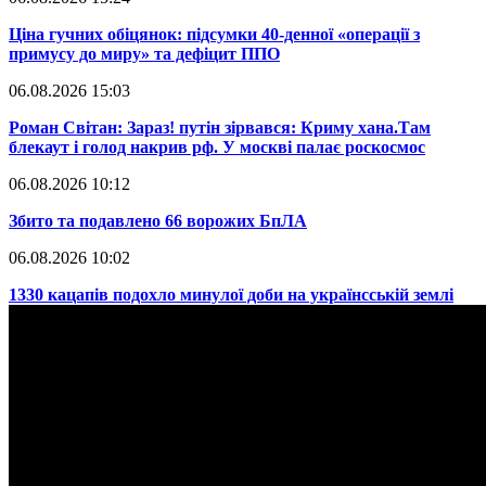
​Ціна гучних обіцянок: підсумки 40-денної «операції з
примусу до миру» та дефіцит ППО
06.08.2026 15:03
​Роман Світан: Зараз! путін зірвався: Криму хана.Там
блекаут і голод накрив рф. У москві палає роскосмос
06.08.2026 10:12
​Збито та подавлено 66 ворожих БпЛА
06.08.2026 10:02
​1330 кацапів подохло минулої доби на українсській землі