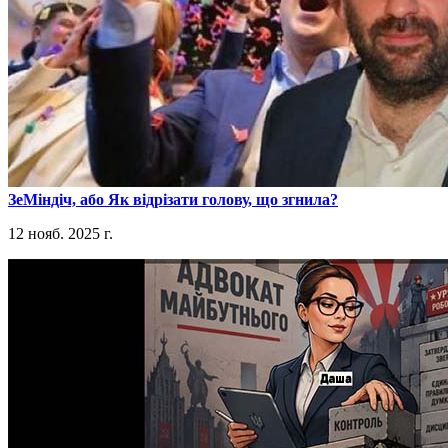
​ЗеМіндіч, або Як відрізати голову, що згнила?
12 нояб. 2025 г.