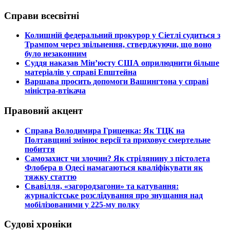
Справи всесвітні
​Колишній федеральний прокурор у Сіетлі судиться з
Трампом через звільнення, стверджуючи, що воно
було незаконним
​Суддя наказав Мін’юсту США оприлюднити більше
матеріалів у справі Епштейна
​Варшава просить допомоги Вашингтона у справі
міністра-втікача
Правовий акцент
​Справа Володимира Гриценка: Як ТЦК на
Полтавщині змінює версії та приховує смертельне
побиття
​Самозахист чи злочин? Як стрілянину з пістолета
Флобера в Одесі намагаються кваліфікувати як
тяжку статтю
​Свавілля, «загородзагони» та катування:
журналістське розслідування про знущання над
мобілізованими у 225-му полку
Судові хроніки