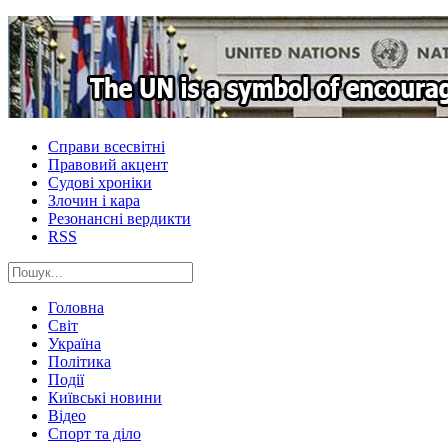
Справи всесвітні
Правовий акцент
Судові хроніки
Злочин і кара
Резонансні вердикти
RSS
Головна
Світ
Україна
Політика
Події
Київські новини
Відео
Спорт та діло