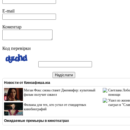
E-mail
Коментар
Код перевірки
Надіслати
Новости от
Киноафиша.юа
Меган Фокс снова станет Дженнифер: культовый
Светлана Лобо
фильм получит сиквел
помощи
Ушел из жизни
Фильмы для тех, кто устал от стандартных
сыграл в "Сла
кинобиографий
Ожидаемые премьеры в кинотеатрах