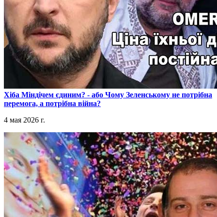
​Хіба Міндічем єдиним? - або Чому Зеленському не потрібна
перемога, а потрібна війна?
4 мая 2026 г.