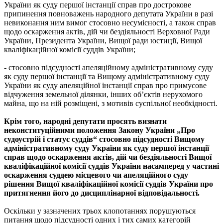
України як суду першої інстанції справ про дострокове
припинення повноважень народного депутата України в разі
невиконання ним вимог стосовно несумісності, а також справ
щодо оскарження актів, дій чи бездіяльності Верховної Ради
України, Президента України, Вищої ради юстиції, Вищої
кваліфікаційної комісії суддів України;
- стосовно підсудності апеляційному адміністративному суду
як суду першої інстанції та Вищому адміністративному суду
України як суду апеляційної інстанції справ про примусове
відчуження земельної ділянки, інших об’єктів нерухомого
майна, що на ній розміщені, з мотивів суспільної необхідності.
Крім того, народні депутати просять визнати
неконституційними положення Закону України „Про
судоустрій і статус суддів“ стосовно підсудності Вищому
адміністративному суду України як суду першої інстанції
справ щодо оскарження актів, дій чи бездіяльності Вищої
кваліфікаційної комісії суддів України насамперед у частині
оскарження суддею місцевого чи апеляційного суду
рішення Вищої кваліфікаційної комісії суддів України про
притягнення його до дисциплінарної відповідальності.
Оскільки у зазначених трьох клопотаннях порушуються
питання щодо підсудності одних і тих самих категорій