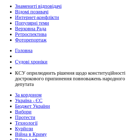
Знамениті відповідачі
Відомі позивачі
Интернет-конфлікти
Популярні теми
Верховна Рада
Ретроспектива
Фоторепортаж
Головна
Судові хроніки
КСУ оприлюднить рішення щодо конституційності
дострокового припинення повноважень народного
депутата
За кордоном
Україна - ЄС
Бюджет України
Вибори
Протести
Технології
Курйози
Війна в Криму
Війна з рф