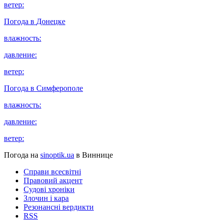
ветер:
Погода в
Донецке
влажность:
давление:
ветер:
Погода в
Симферополе
влажность:
давление:
ветер:
Погода на
sinoptik.ua
в Виннице
Справи всесвітні
Правовий акцент
Судові хроніки
Злочин і кара
Резонансні вердикти
RSS