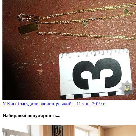
​У Києві засудили злочинця, який...
11 янв. 2019 г.
Набираючі популярність...