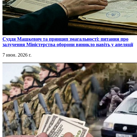
​Суддя Машкевич та принцип змагальності: питання про
залучення Міністерства оборони виникло навіть у апеляції
7 июн. 2026 г.