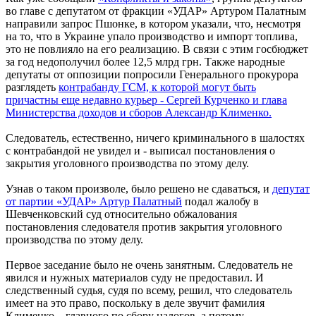
во главе с депутатом от фракции «УДАР» Артуром Палатным
направили запрос Пшонке, в котором указали, что, несмотря
на то, что в Украине упало производство и импорт топлива,
это не повлияло на его реализацию. В связи с этим госбюджет
за год недополучил более 12,5 млрд грн. Также народные
депутаты от оппозиции попросили Генерального прокурора
разглядеть
контрабанду ГСМ, к которой могут быть
причастны еще недавно курьер - Сергей Курченко и глава
Министерства доходов и сборов Александр Клименко.
Следователь, естественно, ничего криминального в шалостях
с контрабандой не увидел и - выписал постановления о
закрытия уголовного производства по этому делу.
Узнав о таком произволе, было решено не сдаваться, и
депутат
от партии «УДАР» Артур Палатный
подал жалобу в
Шевченковский суд относительно обжалования
постановления следователя против закрытия уголовного
производства по этому делу.
Первое заседание было не очень занятным. Следователь не
явился и нужных материалов суду не предоставил. И
следственный судья, судя по всему, решил, что следователь
имеет на это право, поскольку в деле звучит фамилия
Клименко – главного по сбору налогов, а потому