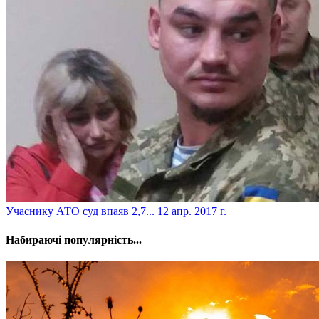
​Учаснику АТО суд впаяв 2,7...
12 апр. 2017 г.
Набираючі популярність...