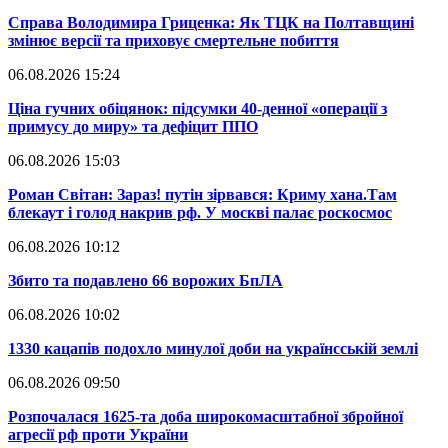
​Справа Володимира Гриценка: Як ТЦК на Полтавщині
змінює версії та приховує смертельне побиття
06.08.2026 15:24
​Ціна гучних обіцянок: підсумки 40-денної «операції з
примусу до миру» та дефіцит ППО
06.08.2026 15:03
​Роман Світан: Зараз! путін зірвався: Криму хана.Там
блекаут і голод накрив рф. У москві палає роскосмос
06.08.2026 10:12
​Збито та подавлено 66 ворожих БпЛА
06.08.2026 10:02
​1330 кацапів подохло минулої доби на українсській землі
06.08.2026 09:50
​Розпочалася 1625-та доба широкомасштабної збройної
агресії рф проти України