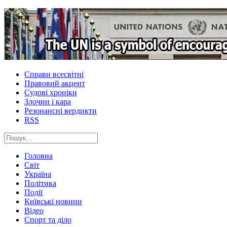
Справи всесвітні
Правовий акцент
Судові хроніки
Злочин і кара
Резонансні вердикти
RSS
Головна
Світ
Україна
Політика
Події
Київські новини
Відео
Спорт та діло