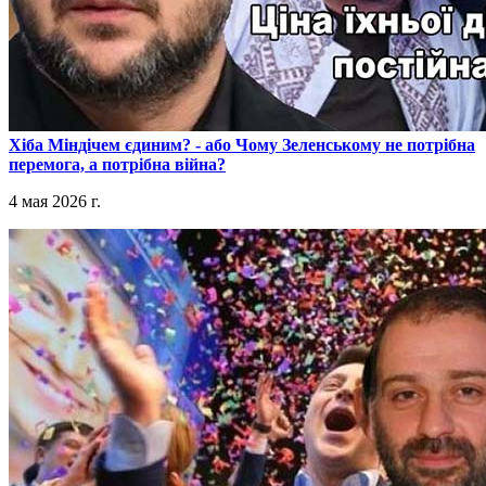
​Хіба Міндічем єдиним? - або Чому Зеленському не потрібна
перемога, а потрібна війна?
4 мая 2026 г.