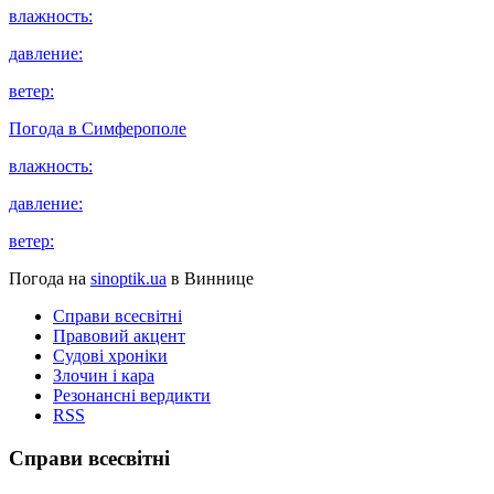
влажность:
давление:
ветер:
Погода в
Симферополе
влажность:
давление:
ветер:
Погода на
sinoptik.ua
в Виннице
Справи всесвітні
Правовий акцент
Судові хроніки
Злочин і кара
Резонансні вердикти
RSS
Справи всесвітні