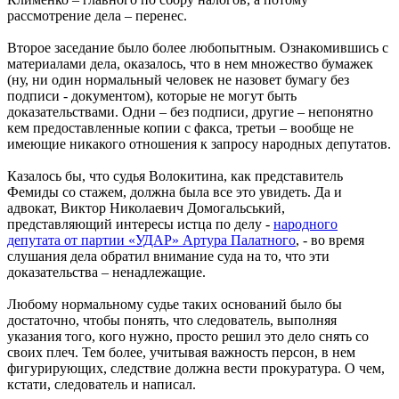
рассмотрение дела – перенес.
Второе заседание было более любопытным. Ознакомившись с
материалами дела, оказалось, что в нем множество бумажек
(ну, ни один нормальный человек не назовет бумагу без
подписи - документом), которые не могут быть
доказательствами. Одни – без подписи, другие – непонятно
кем предоставленные копии с факса, третьи – вообще не
имеющие никакого отношения к запросу народных депутатов.
Казалось бы, что судья Волокитина, как представитель
Фемиды со стажем, должна была все это увидеть. Да и
адвокат, Виктор Николаевич Домогальський,
представляющий интересы истца по делу -
народного
депутата от партии «УДАР» Артура Палатного
, - во время
слушания дела обратил внимание суда на то, что эти
доказательства – ненадлежащие.
Любому нормальному судье таких оснований было бы
достаточно, чтобы понять, что следователь, выполняя
указания того, кого нужно, просто решил это дело снять со
своих плеч. Тем более, учитывая важность персон, в нем
фигурирующих, следствие должна вести прокуратура. О чем,
кстати, следователь и написал.