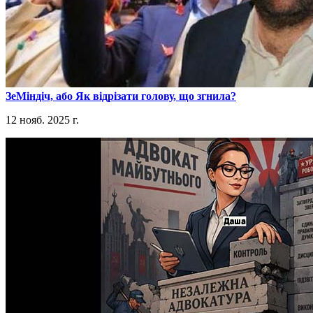
​ЗеМіндіч, або Як відрізати голову, що згнила?
12 нояб. 2025 г.