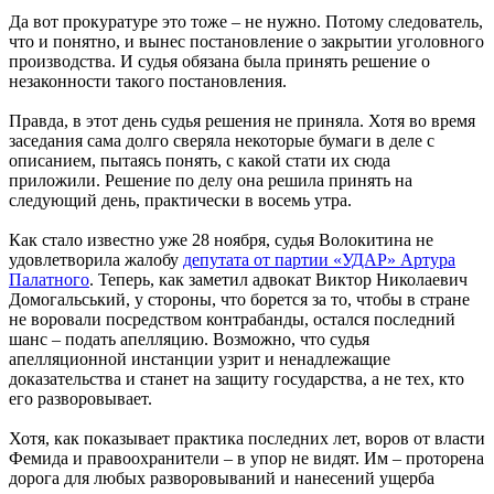
Да вот прокуратуре это тоже – не нужно. Потому следователь,
что и понятно, и вынес постановление о закрытии уголовного
производства. И судья обязана была принять решение о
незаконности такого постановления.
Правда, в этот день судья решения не приняла. Хотя во время
заседания сама долго сверяла некоторые бумаги в деле с
описанием, пытаясь понять, с какой стати их сюда
приложили. Решение по делу она решила принять на
следующий день, практически в восемь утра.
Как стало известно уже 28 ноября, судья Волокитина не
удовлетворила жалобу
депутата от партии «УДАР» Артура
Палатного
. Теперь, как заметил адвокат Виктор Николаевич
Домогальський, у стороны, что борется за то, чтобы в стране
не воровали посредством контрабанды, остался последний
шанс – подать апелляцию. Возможно, что судья
апелляционной инстанции узрит и ненадлежащие
доказательства и станет на защиту государства, а не тех, кто
его разворовывает.
Хотя, как показывает практика последних лет, воров от власти
Фемида и правоохранители – в упор не видят. Им – проторена
дорога для любых разворовываний и нанесений ущерба