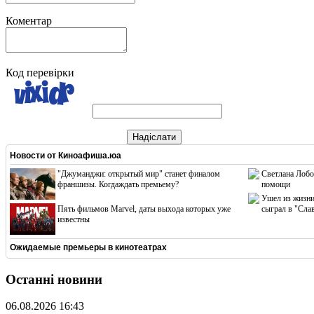
Коментар
Код перевірки
Надіслати
Новости от
Киноафиша.юа
"Джуманджи: открытый мир" станет финалом
Светлана Лобо
франшизы. Когдаждать премьему?
помощи
Ушел из жизни
Пять фильмов Marvel, даты выхода которых уже
сыграл в "Сла
известны
Ожидаемые премьеры в кинотеатрах
Останні новини
06.08.2026 16:43