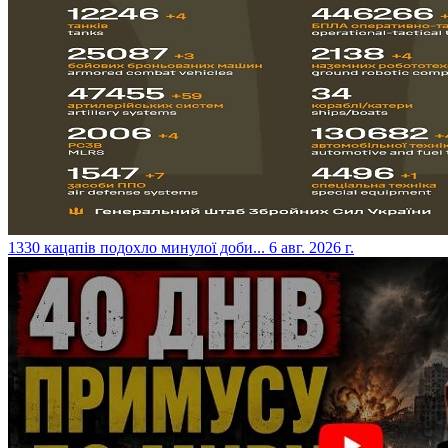
​1330 кацапів подохло минулої доби...
6 авг. 2026 г.