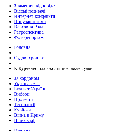
Знамениті відповідачі
Відомі позивачі
Интернет-конфлікти
Популярні теми
Верховна Рада
Ретроспектива
Фоторепортаж
Головна
Судові хроніки
К Курченко благоволят все, даже судьи
За кордоном
Україна - ЄС
Бюджет України
Вибори
Протести
Технології
Курйози
Війна в Криму
Війна з рф
Головна