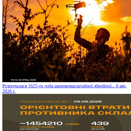
​Розпочалася 1625-та доба широкомасштабної збройної...
6 авг.
2026 г.