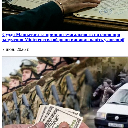
​Суддя Машкевич та принцип змагальності: питання про
залучення Міністерства оборони виникло навіть у апеляції
7 июн. 2026 г.