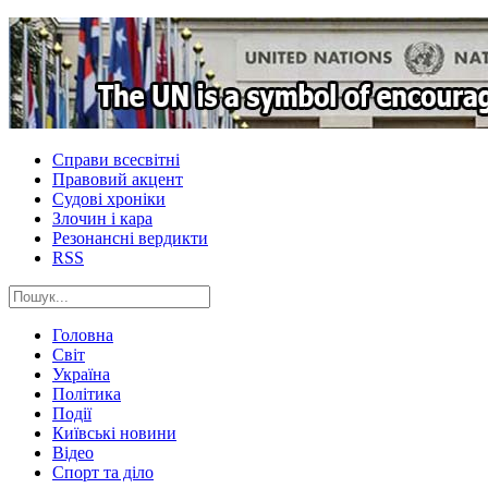
Справи всесвітні
Правовий акцент
Судові хроніки
Злочин і кара
Резонансні вердикти
RSS
Головна
Світ
Україна
Політика
Події
Київські новини
Відео
Спорт та діло