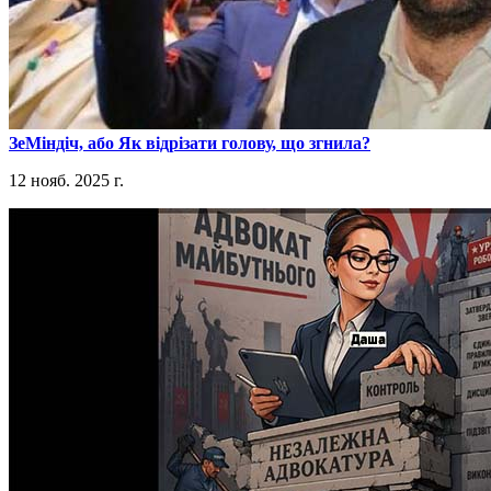
​ЗеМіндіч, або Як відрізати голову, що згнила?
12 нояб. 2025 г.