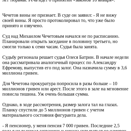
Чечетов вины не признает. В суде он заявил: - Я не вижу
своей вины. Я просто протоколировал то, что уже было
принято и озвучено.
Суд над Михаилом Чечетовым начался не по расписанию.
Планировали открыть заседание в половину третьего, но
смогли только к семи часам. Судья была занята.
Судьбу регионала решает судья Олеся Батрин. В начале недели
она рассматривала аналогичный процесс по Александру
Ефремову, выпустив его под залог. Она назначила сумму в 3,6
миллиона гривен.
Для Чечетова прокуратура попросила в разы больше – 10
миллионов гривен или арест. После этого в зале на мгновение
повисла тишина. Уж очень большая сумма.
Однако, в ходе рассмотрения, размер залога тал на глазах.
Планку спустили до 5 миллионов гривен с учетом
материального состояния фигуранта дела.
- Я пенсионер, у меня пенсия 7 000 гривен. Последние 2,5
года я не выезжал заграницу и никуда скрываться не намерен.