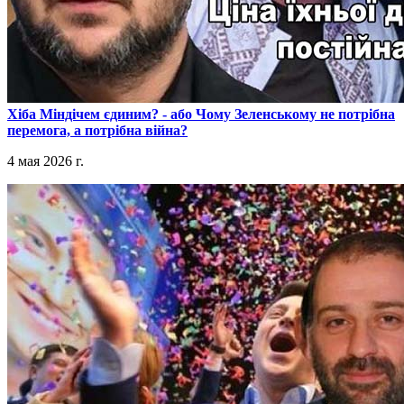
​Хіба Міндічем єдиним? - або Чому Зеленському не потрібна
перемога, а потрібна війна?
4 мая 2026 г.