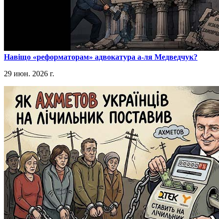
​Навіщо «реформаторам» адвокатура а-ля Медведчук?
29 июн. 2026 г.