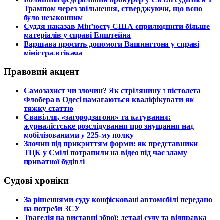
Трампом через звільнення, стверджуючи, що воно
було незаконним
​Суддя наказав Мін’юсту США оприлюднити більше
матеріалів у справі Епштейна
​Варшава просить допомоги Вашингтона у справі
міністра-втікача
Правовий акцент
​Самозахист чи злочин? Як стрілянину з пістолета
Флобера в Одесі намагаються кваліфікувати як
тяжку статтю
​Свавілля, «загородзагони» та катування:
журналістське розслідування про знущання над
мобілізованими у 225-му полку
​Злочин під прикриттям форми: як представники
ТЦК у Смілі потрапили на відео під час зламу
приватної будівлі
Судові хроніки
​За рішеннями суду конфісковані автомобілі передано
на потреби ЗСУ
​Трагедія на виставці зброї: деталі суду та відправка