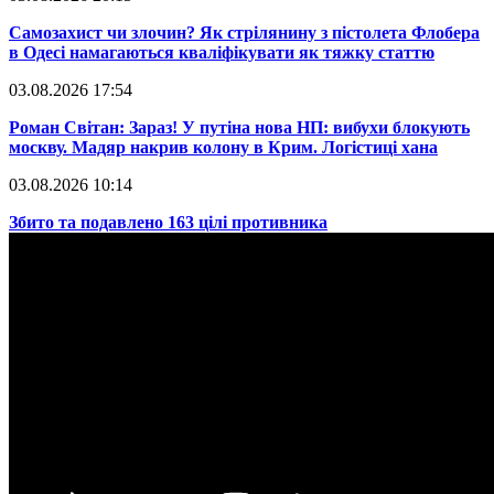
​Самозахист чи злочин? Як стрілянину з пістолета Флобера
в Одесі намагаються кваліфікувати як тяжку статтю
03.08.2026 17:54
​Роман Світан: Зараз! У путіна нова НП: вибухи блокують
москву. Мадяр накрив колону в Крим. Логістиці хана
03.08.2026 10:14
​Збито та подавлено 163 цілі противника