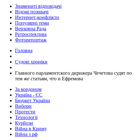
Знамениті відповідачі
Відомі позивачі
Интернет-конфлікти
Популярні теми
Верховна Рада
Ретроспектива
Фоторепортаж
Головна
Судові хроніки
Главного парламентского дирижера Чечетова судят по
тем же статьям, что и Ефремова
За кордоном
Україна - ЄС
Бюджет України
Вибори
Протести
Технології
Курйози
Війна в Криму
Війна з рф