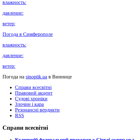
влажность:
давление:
ветер:
Погода в
Симферополе
влажность:
давление:
ветер:
Погода на
sinoptik.ua
в Виннице
Справи всесвітні
Правовий акцент
Судові хроніки
Злочин і кара
Резонансні вердикти
RSS
Справи всесвітні
​Колишній федеральний прокурор у Сіетлі судиться з