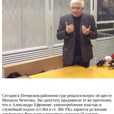
Сегодня в Печерском районном суде решался вопрос об аресте
Михаила Чечетова. Экс-депутату предъявили те же претензии,
что и Александру Ефремову: злоупотребление властью и
служебный подлог (ст.364 и ст. 366 УК), карается до восьми
лет тюрьмы. Речь идет о принятии «законов 16 января».