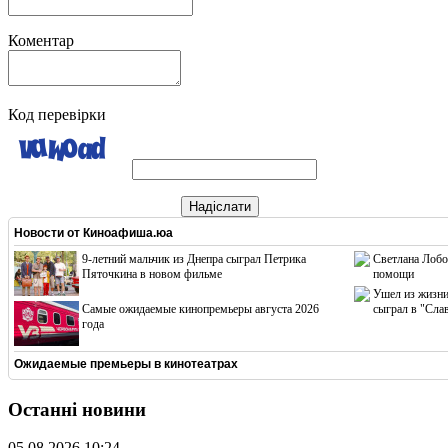
Коментар
Код перевірки
Надіслати
Новости от
Киноафиша.юа
9-летний мальчик из Днепра сыграл Петрика
Светлана Лобо
Пяточкина в новом фильме
помощи
Ушел из жизни
Cамые ожидаемые кинопремьеры августа 2026
сыграл в "Сла
года
Ожидаемые премьеры в кинотеатрах
Останні новини
05.08.2026 10:24