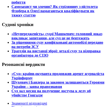
побиття
​Самозахист чи злочин? Як стрілянину з пістолета
Флобера в Одесі намагаються кваліфікувати як
тяжку статтю
Судові хроніки
​«Неупередженість» судді Машкевич: головний доказ
викликає запитання, але суд це не бентежить
​За рішеннями суду конфісковані автомобілі передано
на потреби ЗСУ
​Трагедія на виставці зброї: деталі суду та відправка
організатора до СІЗО
Резонансні вердикти
​«Суд» країни-окупанта продовжив арешт журналіста
Укрінформу
Шухевич і Бандера за законом залишаються Героями
України – заява правознавця
Суд дал месяц на получение доступа к делу об
убийстве Гонгадзе
Знамениті відповідачі