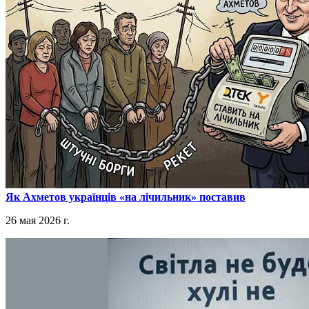
​Як Ахметов українців «на лічильник» поставив
26 мая 2026 г.