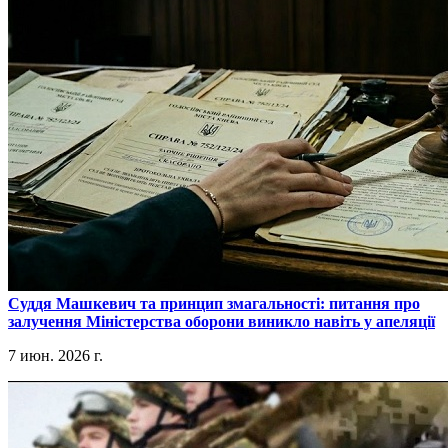
​Суддя Машкевич та принцип змагальності: питання про
залучення Міністерства оборони виникло навіть у апеляції
7 июн. 2026 г.