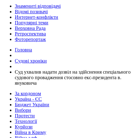
Знамениті відповідачі
Відомі позивачі
Интернет-конфлікти
Популярні теми
Верховна Рада
Ретроспектива
Фоторепортаж
Головна
Судові хроніки
​Суд ухвалив надати дозвіл на здійснення спеціального
судового провадження стосовно екс-президента в.
януковича
За кордоном
Україна - ЄС
Бюджет України
Вибори
Протести
Технології
Курйози
Війна в Криму
Війна з рф