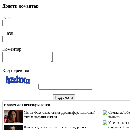
Додати коментар
Ім'я
E-mail
Коментар
Код перевірки
Надіслати
Новости от
Киноафиша.юа
Меган Фокс снова станет Дженнифер: культовый
Светлана Лобо
фильм получит сиквел
помощи
Ушел из жизни
Фильмы для тех, кто устал от стандартных
сыграл в "Сла