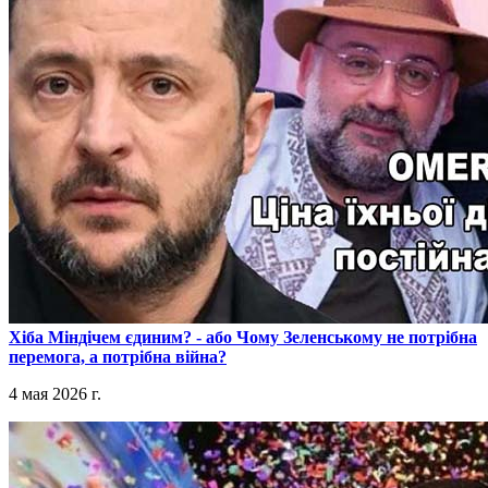
​Хіба Міндічем єдиним? - або Чому Зеленському не потрібна
перемога, а потрібна війна?
4 мая 2026 г.