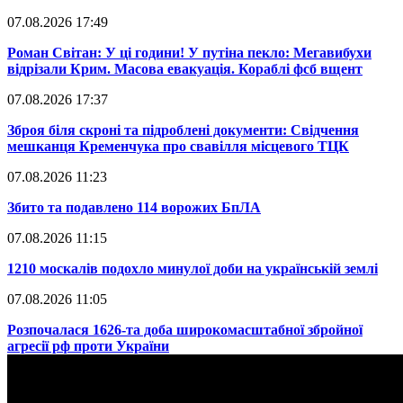
07.08.2026 17:49
​Роман Світан: У ці години! У путіна пекло: Мегавибухи
відрізали Крим. Масова евакуація. Кораблі фсб вщент
07.08.2026 17:37
​Зброя біля скроні та підроблені документи: Свідчення
мешканця Кременчука про свавілля місцевого ТЦК
07.08.2026 11:23
​Збито та подавлено 114 ворожих БпЛА
07.08.2026 11:15
​1210 москалів подохло минулої доби на українській землі
07.08.2026 11:05
​Розпочалася 1626-та доба широкомасштабної збройної
агресії рф проти України