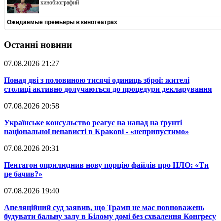
кинобиографий
Ожидаемые премьеры в кинотеатрах
Останні новини
07.08.2026 21:27
​Понад дві з половиною тисячі одиниць зброї: жителі
столиці активно долучаються до процедури декларування
07.08.2026 20:58
​Українське консульство реагує на напад на ґрунті
національної ненависті в Кракові - «неприпустимо»
07.08.2026 20:31
​Пентагон оприлюднив нову порцію файлів про НЛО: «Ти
це бачив?»
07.08.2026 19:40
​Апеляційний суд заявив, що Трамп не має повноважень
будувати бальну залу в Білому домі без схвалення Конгресу