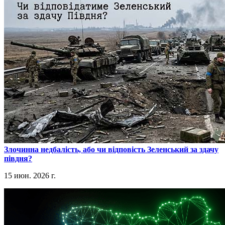
​Злочинна недбалість, або чи відповість Зеленський за здачу
півдня?
15 июн. 2026 г.