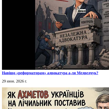
​Навіщо «реформаторам» адвокатура а-ля Медведчук?
29 июн. 2026 г.