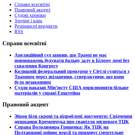
Справи всесвітні
Правовий акцент
Судові хроніки
Злочин і кара
Резонансні вердикти
RSS
Справи всесвітні
​Апеляційний суд заявив, що Трамп не має
повноважень будувати бальну залу в Білому домі без
схвалення Конгресу
​Колишній федеральний прокурор у Сіетлі судиться з
Трампом через звільнення, стверджуючи, що воно
було незаконним
​Суддя наказав Мін’юсту США оприлюднити більше
матеріалів у справі Епштейна
Правовий акцент
​Зброя біля скроні та підроблені документи: Свідчення
мешканця Кременчука про свавілля місцевого ТЦК
​Справа Володимира Гриценка: Як ТЦК на
Полтавщині змінює версії та приховує смертельне