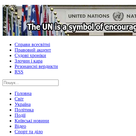
Справи всесвітні
Правовий акцент
Судові хроніки
Злочин і кара
Резонансні вердикти
RSS
Головна
Світ
Україна
Політика
Події
Київські новини
Відео
Спорт та діло