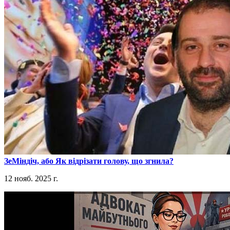
​ЗеМіндіч, або Як відрізати голову, що згнила?
12 нояб. 2025 г.