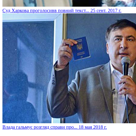
​Суд Харкова проголосивв повний текст...
25 сент. 2017 г.
​Влада гальмує розгляд справи про...
18 мая 2018 г.