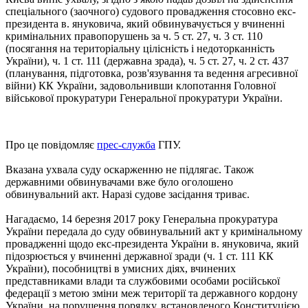
спеціального (заочного) судового провадження стосовно екс-
президента в. януковича, який обвинувачується у вчиненні
кримінальних правопорушень за ч. 5 ст. 27, ч. 3 ст. 110
(посягання на територіальну цілісність і недоторканність
України), ч. 1 ст. 111 (державна зрада), ч. 5 ст. 27, ч. 2 ст. 437
(планування, підготовка, розв'язування та ведення агресивної
війни) КК України, задовольнивши клопотання Головної
військової прокуратури Генеральної прокуратури України.
Про це повідомляє
прес-служба
ГПУ.
Вказана ухвала суду оскарженню не підлягає. Також
державними обвинувачами вже було оголошено
обвинувальний акт. Наразі судове засідання триває.
Нагадаємо, 14 березня 2017 року Генеральна прокуратура
України передала до суду обвинувальний акт у кримінальному
провадженні щодо екс-президента України в. януковича, який
підозрюється у вчиненні державної зради (ч. 1 ст. 111 КК
України), пособництві в умисних діях, вчинених
представниками влади та службовими особами російської
федерації з метою зміни меж території та державного кордону
України, на порушення порядку, встановленого Конституцією