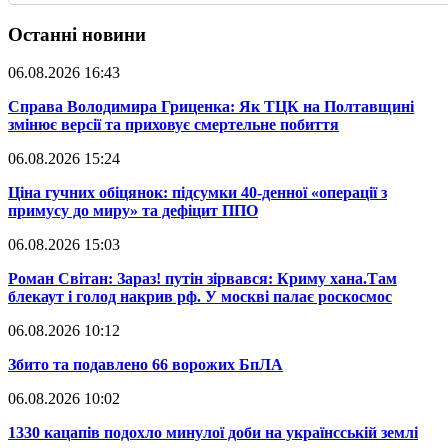
Останні новини
06.08.2026 16:43
​Справа Володимира Гриценка: Як ТЦК на Полтавщині
змінює версії та приховує смертельне побиття
06.08.2026 15:24
​Ціна гучних обіцянок: підсумки 40-денної «операції з
примусу до миру» та дефіцит ППО
06.08.2026 15:03
​Роман Світан: Зараз! путін зірвався: Криму хана.Там
блекаут і голод накрив рф. У москві палає роскосмос
06.08.2026 10:12
​Збито та подавлено 66 ворожих БпЛА
06.08.2026 10:02
​1330 кацапів подохло минулої доби на українсській землі