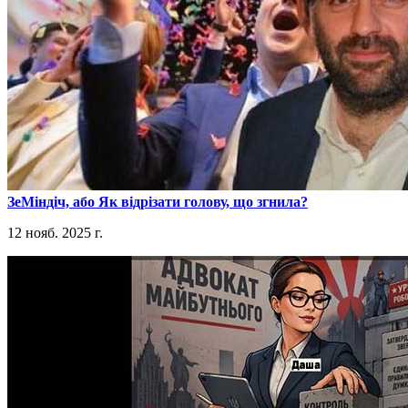
​ЗеМіндіч, або Як відрізати голову, що згнила?
12 нояб. 2025 г.