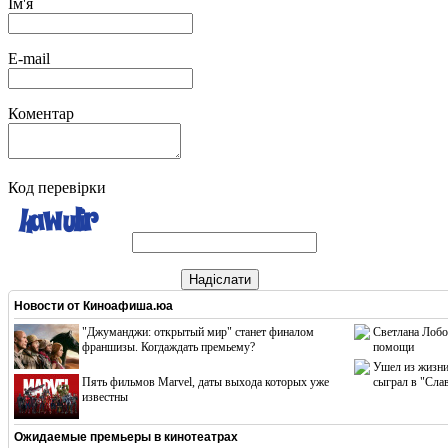
Ім'я
E-mail
Коментар
Код перевірки
Надіслати
Новости от
Киноафиша.юа
"Джуманджи: открытый мир" станет финалом
Светлана Лобо
франшизы. Когдаждать премьему?
помощи
Ушел из жизни
Пять фильмов Marvel, даты выхода которых уже
сыграл в "Сла
известны
Ожидаемые премьеры в кинотеатрах