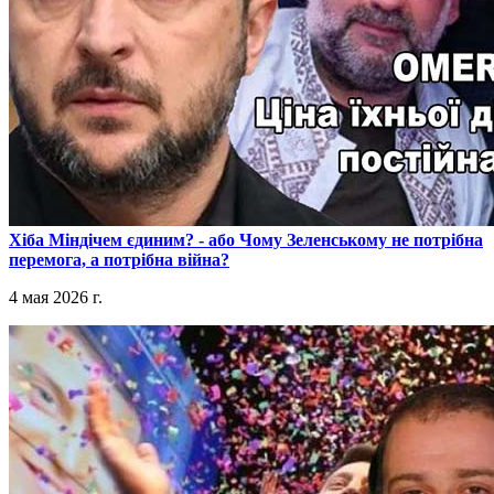
​Хіба Міндічем єдиним? - або Чому Зеленському не потрібна
перемога, а потрібна війна?
4 мая 2026 г.