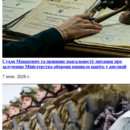
​Суддя Машкевич та принцип змагальності: питання про
залучення Міністерства оборони виникло навіть у апеляції
7 июн. 2026 г.