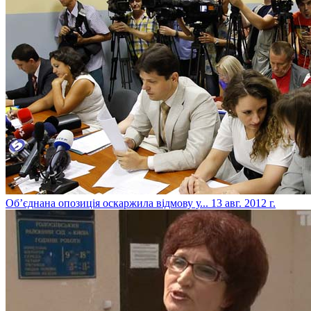
Об’єднана опозиція оскаржила відмову у...
13 авг. 2012 г.