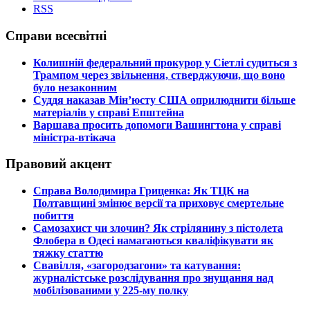
RSS
Справи всесвітні
​Колишній федеральний прокурор у Сіетлі судиться з
Трампом через звільнення, стверджуючи, що воно
було незаконним
​Суддя наказав Мін’юсту США оприлюднити більше
матеріалів у справі Епштейна
​Варшава просить допомоги Вашингтона у справі
міністра-втікача
Правовий акцент
​Справа Володимира Гриценка: Як ТЦК на
Полтавщині змінює версії та приховує смертельне
побиття
​Самозахист чи злочин? Як стрілянину з пістолета
Флобера в Одесі намагаються кваліфікувати як
тяжку статтю
​Свавілля, «загородзагони» та катування:
журналістське розслідування про знущання над
мобілізованими у 225-му полку