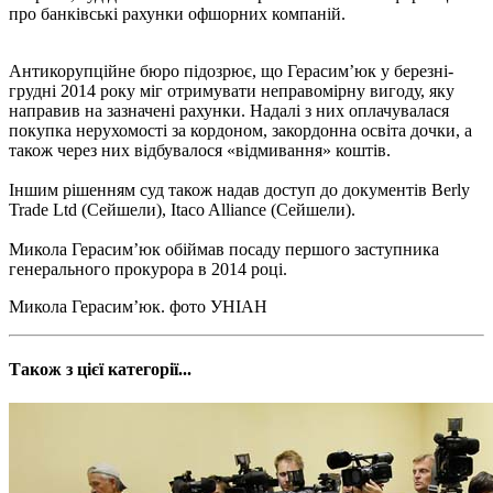
про банківські рахунки офшорних компаній.
Антикорупційне бюро підозрює, що Герасим’юк у березні-
грудні 2014 року міг отримувати неправомірну вигоду, яку
направив на зазначені рахунки. Надалі з них оплачувалася
покупка нерухомості за кордоном, закордонна освіта дочки, а
також через них відбувалося «відмивання» коштів.
Іншим рішенням суд також надав доступ до документів Berly
Trade Ltd (Сейшели), Itaco Alliance (Сейшели).
Микола Герасим’юк обіймав посаду першого заступника
генерального прокурора в 2014 році.
Микола Герасим’юк. фото УНІАН
Також з цієї категорії...