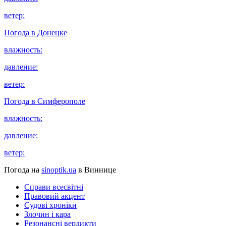
ветер:
Погода в
Донецке
влажность:
давление:
ветер:
Погода в
Симферополе
влажность:
давление:
ветер:
Погода на
sinoptik.ua
в Виннице
Справи всесвітні
Правовий акцент
Судові хроніки
Злочин і кара
Резонансні вердикти