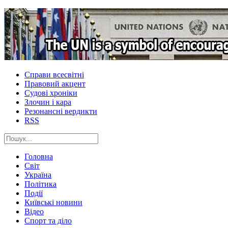
Справи всесвітні
Правовий акцент
Судові хроніки
Злочин і кара
Резонансні вердикти
RSS
Головна
Світ
Україна
Політика
Події
Київські новини
Відео
Спорт та діло