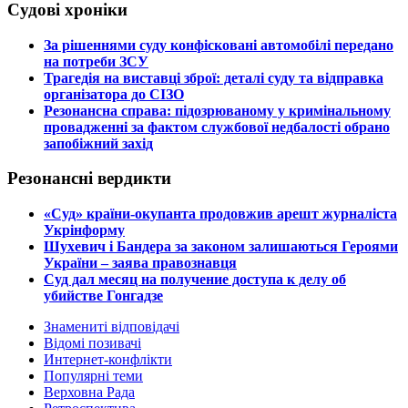
Судові хроніки
​За рішеннями суду конфісковані автомобілі передано
на потреби ЗСУ
​Трагедія на виставці зброї: деталі суду та відправка
організатора до СІЗО
​Резонансна справа: підозрюваному у кримінальному
провадженні за фактом службової недбалості обрано
запобіжний захід
Резонансні вердикти
​«Суд» країни-окупанта продовжив арешт журналіста
Укрінформу
Шухевич і Бандера за законом залишаються Героями
України – заява правознавця
Суд дал месяц на получение доступа к делу об
убийстве Гонгадзе
Знамениті відповідачі
Відомі позивачі
Интернет-конфлікти
Популярні теми
Верховна Рада