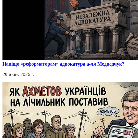
​Навіщо «реформаторам» адвокатура а-ля Медведчук?
29 июн. 2026 г.