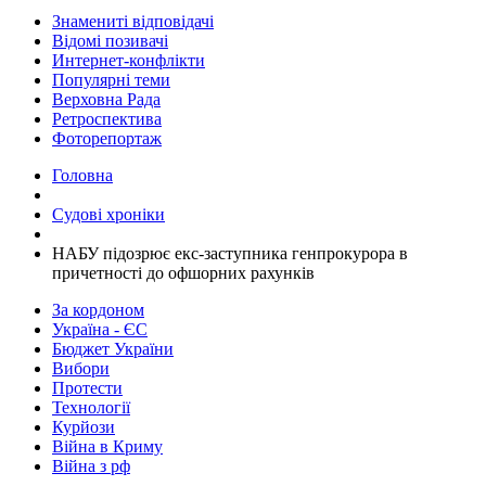
Знамениті відповідачі
Відомі позивачі
Интернет-конфлікти
Популярні теми
Верховна Рада
Ретроспектива
Фоторепортаж
Головна
Судові хроніки
​НАБУ підозрює екс-заступника генпрокурора в
причетності до офшорних рахунків
За кордоном
Україна - ЄС
Бюджет України
Вибори
Протести
Технології
Курйози
Війна в Криму
Війна з рф