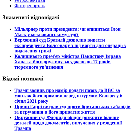
Ретроспектива
Фоторепортаж
Знамениті відповідачі
​Мільярдер проти президента: чи опиниться Ілон
Маск у мексиканському суді?
​Верховний суд Бразилії дозволив вивести
експрезидента Болсонару з-під варти для операції з
видалення грижі
​Колишнього прем'єр-міністра Пакистану Імрана
Хана та його дружину засуджено до 17 років
тюремного ув'язнення
Відомі позивачі
​Трамп заявив про намір подати позов до ВВС за
монтаж його промови перед штурмом Конгресу 6
січня 2021 року
​Принц Гаррі виграв суд проти британських таблоїдів
за втручання в його приватне життя
​Окружний суд Флориди обіцяє розкрити більше
деталей щодо документів, вилучених у резиденції
Трампа