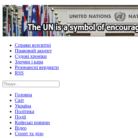
Справи всесвітні
Правовий акцент
Судові хроніки
Злочин і кара
Резонансні вердикти
RSS
Головна
Світ
Україна
Політика
Події
Київські новини
Відео
Спорт та діло