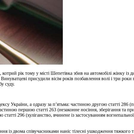
котрий рік тому у місті Шепетівка збив на автомобілі жінку із д
. Винуватцеві присудили вісім років позбавлення волі і три рок
у суду.
ексу України, а одразу за п’ятьма: частиною другою статті 286 
астиною першою статті 263 (незаконне носіння, зберігання та пр
ю статті 296 (хуліганство, вчинене із застосуванням вогнепально
ення із двома співучасниками наніс тілесні ушкодження тяжкого т