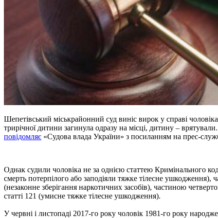
Шепетівський міськрайонний суд виніс вирок у справі чоловіка, 
трирічної дитини загинула одразу на місці, дитину – врятували
повідомляє
«Судова влада України» з посиланням на прес-служб
Однак судили чоловіка не за однією статтею Кримінального код
смерть потерпілого або заподіяли тяжке тілесне ушкодження), ч
(незаконне зберігання наркотичних засобів), частиною четверто
статті 121 (умисне тяжке тілесне ушкодження).
У червні і листопаді 2017-го року чоловік 1981-го року народж