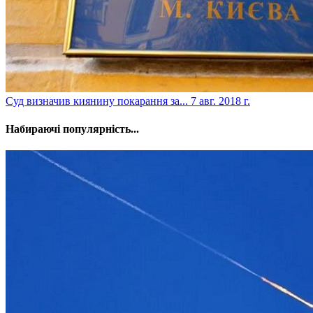
​Суд визначив киянину покарання за...
7 авг. 2018 г.
Набираючі популярність...