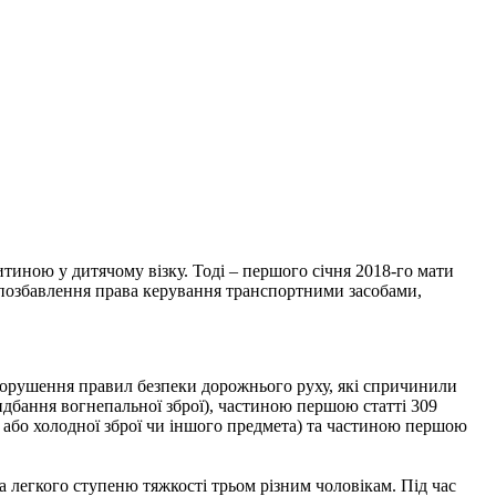
итиною у дитячому візку. Тоді – першого січня 2018-го мати
и позбавлення права керування транспортними засобами,
(порушення правил безпеки дорожнього руху, які спричинили
идбання вогнепальної зброї), частиною першою статті 309
ї або холодної зброї чи іншого предмета) та частиною першою
а легкого ступеню тяжкості трьом різним чоловікам. Під час