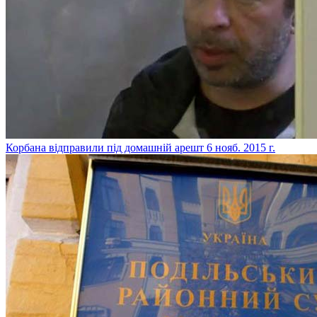
Корбана відправили під домашній арешт
6 нояб. 2015 г.