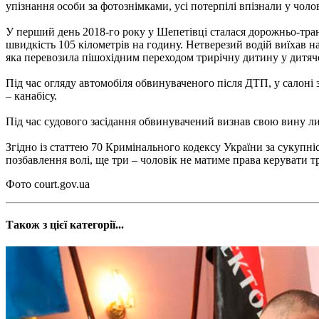
упізнання особи за фотознімками, усі потерпілі впізнали у чолов
У перший день 2018-го року у Шепетівці сталася дорожньо-тран
швидкість 105 кілометрів на годину. Нетверезий водій виїхав на
яка перевозила пішохідним переходом трирічну дитину у дитячом
Під час огляду автомобіля обвинуваченого після ДТП, у салоні 
– канабісу.
Під час судового засідання обвинувачений визнав свою вину лиш
Згідно із статтею 70 Кримінального кодексу України за сукупн
позбавлення волі, ще три – чоловік не матиме права керувати 
Фото court.gov.ua
Також з цієї категорії...