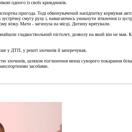
ікові одного із своїх кривдників.
спортна пригода. Тоді обвинувачений напідпитку кермував автом
 зустрічну смугу руху і, намагаючись уникнути зіткнення із зустр
у візку. Мати - загинула на місці. Дитину врятували.
знайшли гладкоствольний пістолет, дозволу на який він не мав. 
е у ДТП, у решті злочинів її заперечував.
істю злочинів, шляхом поглинення менш суворого покарання біль
транспортними засобами.