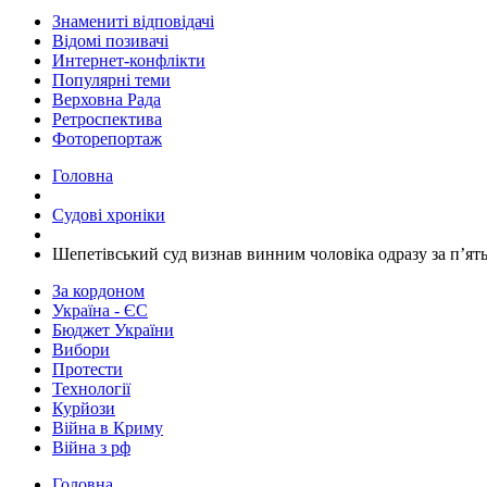
Знамениті відповідачі
Відомі позивачі
Интернет-конфлікти
Популярні теми
Верховна Рада
Ретроспектива
Фоторепортаж
Головна
Судові хроніки
​Шепетівський суд визнав винним чоловіка одразу за п’ятьм
За кордоном
Україна - ЄС
Бюджет України
Вибори
Протести
Технології
Курйози
Війна в Криму
Війна з рф
Головна