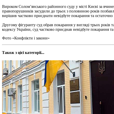
Вироком Солом’янського районного суду у місті Києві за вчине
правопорушників засудили до трьох з половиною років позбавле
вирішив частково приєднати невідбуте покарання та остаточно 
Другому фігуранту суд обрав покарання у вигляді трьох років т
кодексу України, суд частково приєднав невідбуте покарання та
Фото «Конфлікти і закони»
Також з цієї категорії...