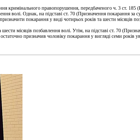
ння кримінального правопорушення, передбаченого ч. 3 ст. 185 (
ння волі. Однак, на підставі ст. 70 (Призначення покарання за 
призначити покарання у виді чотирьох років та шести місяців по
а шести місяців позбавлення волі. Утім, на підставі ст. 70 (При
 остаточно призначив чоловіку покарання у вигляді семи років у