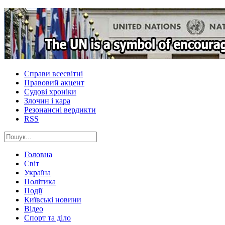
Справи всесвітні
Правовий акцент
Судові хроніки
Злочин і кара
Резонансні вердикти
RSS
Головна
Світ
Україна
Політика
Події
Київські новини
Відео
Спорт та діло