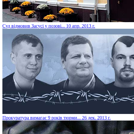
Суд відмовив Засусі у позові...
10 апр. 2013 г.
Прокуратура вимагає 9 років тюрми...
26 дек. 2013 г.