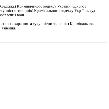
Крадіжка) Кримінального кодексу України, одного з
сукупністю злочинів) Кримінального кодексу України, суд
збавлення волі.
значення покарання за сукупністю злочинів) Кримінального
в’язнення.