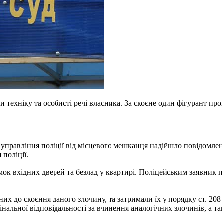
ехніку та особисті речі власника. За скоєне один фігурант пров
управління поліції від місцевого мешканця надійшло повідомленн
поліції.
вхідних дверей та безлад у квартирі. Поліцейським заявник пов
тних до скоєння даного злочину, та затримали їх у порядку ст. 
нальної відповідальності за вчинення аналогічних злочинів, а т