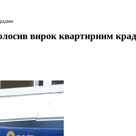
радіям
голосив вирок квартирним кра