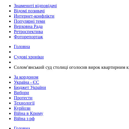
Знамениті відповідачі
Відомі позивачі
Интернет-конфлікти
Популярні теми
Верховна Рада
Ретроспектива
Фоторепортаж
Головна
Судові хроніки
​Солом’янський суд столиці оголосив вирок квартирним к
За кордоном
Україна - ЄС
Бюджет України
Вибори
Протести
Технології
Курйози
Війна в Криму
Війна з рф
Головна