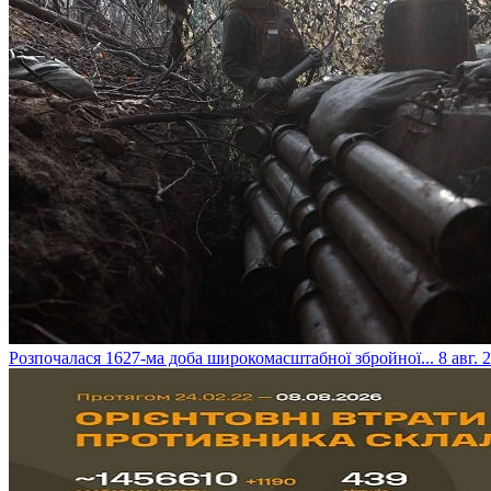
​Розпочалася 1627-ма доба широкомасштабної збройної...
8 авг. 