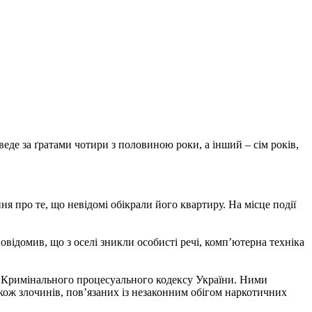
еде за ґратами чотири з половиною роки, а інший – сім років,
я про те, що невідомі обікрали його квартиру. На місце події
ідомив, що з оселі зникли особисті речі, комп’ютерна техніка
208 Кримінального процесуального кодексу України. Ними
акож злочинів, пов’язаних із незаконним обігом наркотичних