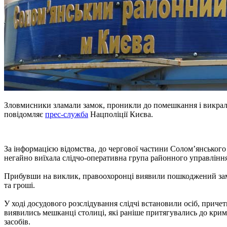
Зловмисники зламали замок, проникли до помешкання і викрали т
повідомляє
прес-служба
Нацполіції Києва.
За інформацією відомства, до чергової частини Солом’янського 
негайно виїхала слідчо-оперативна група районного управління 
Прибувши на виклик, правоохоронці виявили пошкоджений замок 
та гроші.
У ході досудового розслідування слідчі встановили осіб, приче
виявились мешканці столиці, які раніше притягувались до кримі
засобів.