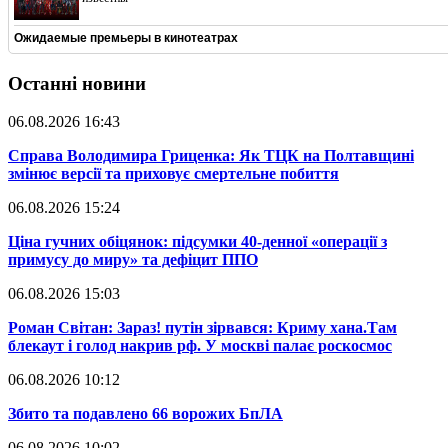
Ожидаемые премьеры в кинотеатрах
Останні новини
06.08.2026 16:43
​Справа Володимира Гриценка: Як ТЦК на Полтавщині
змінює версії та приховує смертельне побиття
06.08.2026 15:24
​Ціна гучних обіцянок: підсумки 40-денної «операції з
примусу до миру» та дефіцит ППО
06.08.2026 15:03
​Роман Світан: Зараз! путін зірвався: Криму хана.Там
блекаут і голод накрив рф. У москві палає роскосмос
06.08.2026 10:12
​Збито та подавлено 66 ворожих БпЛА
06.08.2026 10:02