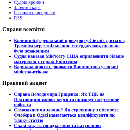
Судові хроніки
Злочин і кара
Резонансні вердикти
RSS
Справи всесвітні
​Колишній федеральний прокурор у Сіетлі судиться з
Трампом через звільнення, стверджуючи, що воно
було незаконним
​Суддя наказав Мін’юсту США оприлюднити більше
матеріалів у справі Епштейна
​Варшава просить допомоги Вашингтона у справі
міністра-втікача
Правовий акцент
​Справа Володимира Гриценка: Як ТЦК на
Полтавщині змінює версії та приховує смертельне
побиття
​Самозахист чи злочин? Як стрілянину з пістолета
Флобера в Одесі намагаються кваліфікувати як
тяжку статтю
​Свавілля, «загородзагони» та катування: