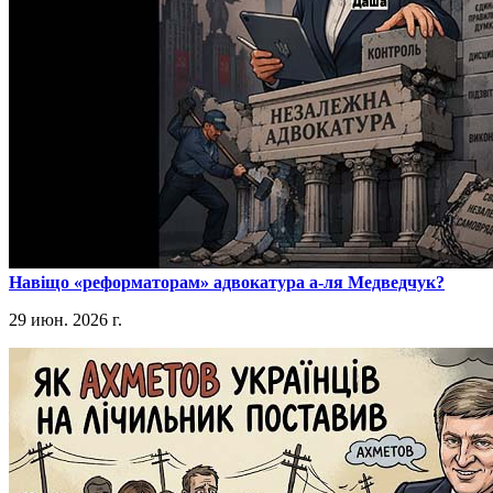
​Навіщо «реформаторам» адвокатура а-ля Медведчук?
29 июн. 2026 г.