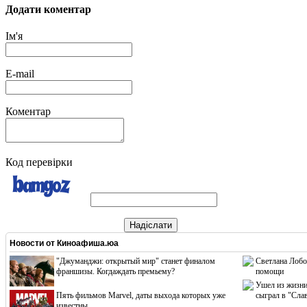
Додати коментар
Ім'я
E-mail
Коментар
Код перевірки
Надіслати
Новости от
Киноафиша.юа
"Джуманджи: открытый мир" станет финалом
Светлана Лобо
франшизы. Когдаждать премьему?
помощи
Ушел из жизни
Пять фильмов Marvel, даты выхода которых уже
сыграл в "Сла
известны