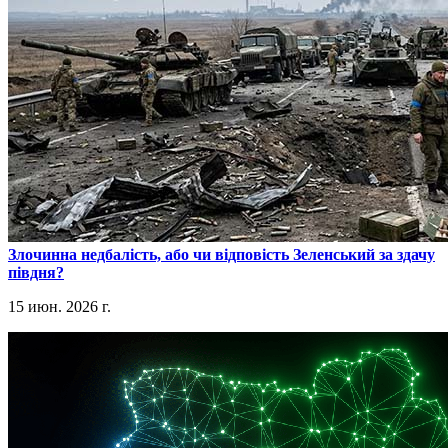
​Злочинна недбалість, або чи відповість Зеленський за здачу
півдня?
15 июн. 2026 г.