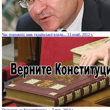
Час порожніх заяв української влади...
13 нояб. 2012 г.
Положив на Конституцию…
7 мар. 2013 г.