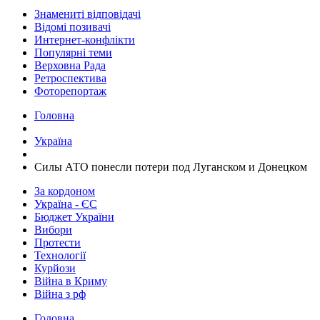
Знамениті відповідачі
Відомі позивачі
Интернет-конфлікти
Популярні теми
Верховна Рада
Ретроспектива
Фоторепортаж
Головна
Україна
Силы АТО понесли потери под Луганском и Донецком
За кордоном
Україна - ЄС
Бюджет України
Вибори
Протести
Технології
Курйози
Війна в Криму
Війна з рф
Головна