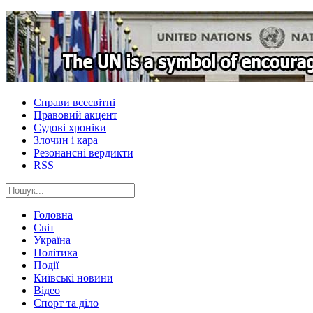
Справи всесвітні
Правовий акцент
Судові хроніки
Злочин і кара
Резонансні вердикти
RSS
Головна
Світ
Україна
Політика
Події
Київські новини
Відео
Спорт та діло