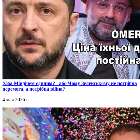
​Хіба Міндічем єдиним? - або Чому Зеленському не потрібна
перемога, а потрібна війна?
4 мая 2026 г.