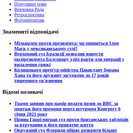
Популярні теми
Верховна Рада
Ретроспектива
Фоторепортаж
Знамениті відповідачі
​Мільярдер проти президента: чи опиниться Ілон
Маск у мексиканському суді?
​Верховний суд Бразилії дозволив вивести
експрезидента Болсонару з-під варти для операції з
видалення грижі
​Колишнього прем'єр-міністра Пакистану Імрана
Хана та його дружину засуджено до 17 років
тюремного ув'язнення
Відомі позивачі
​Трамп заявив про намір подати позов до ВВС за
монтаж його промови перед штурмом Конгресу 6
січня 2021 року
​Принц Гаррі виграв суд проти британських таблоїдів
за втручання в його приватне життя
​Окружний суд Флориди обіцяє розкрити більше