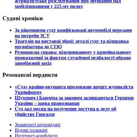
журналістське розслідування про знущання над
мобілізованими у 225-му полку
Судові хроніки
​За рішеннями суду конфісковані автомобілі передано
на потреби ЗСУ
​Трагедія на виставці зброї: деталі суду та відправка
організатора до СІЗО
​Резонансна справа: підозрюваному у кримінальному
провадженні за фактом службової недбалості обрано
запобіжний захід
Резонансні вердикти
​«Суд» країни-окупанта продовжив арешт журналіста
Укрінформу
Шухевич і Бандера за законом залишаються Героями
України – заява правознавця
Суд дал месяц на получение доступа к делу об
убийстве Гонгадзе
Знамениті відповідачі
Відомі позивачі
Интернет-конфлікти