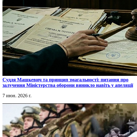
​Суддя Машкевич та принцип змагальності: питання про
залучення Міністерства оборони виникло навіть у апеляції
7 июн. 2026 г.