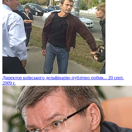
Директор київського дельфінарію публічно побив...
20 сент.
2009 г.