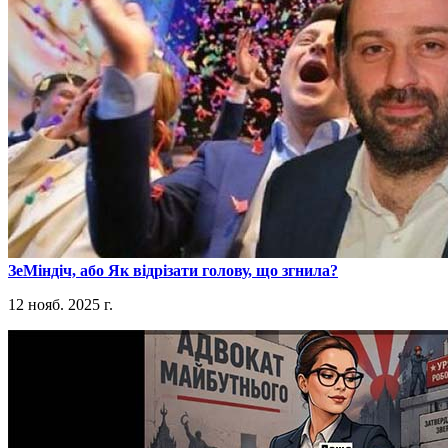
​ЗеМіндіч, або Як відрізати голову, що згнила?
12 нояб. 2025 г.