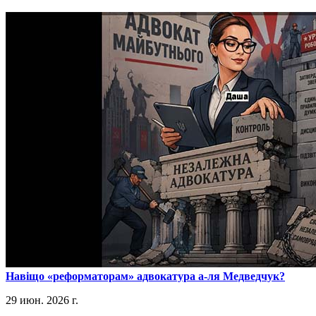
​Навіщо «реформаторам» адвокатура а-ля Медведчук?
29 июн. 2026 г.