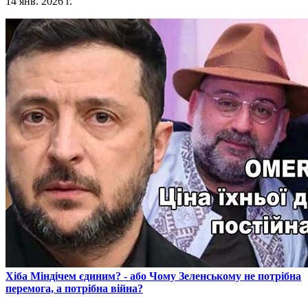
14 янв. 2026 г.
​Хіба Міндічем єдиним? - або Чому Зеленському не потрібна
перемога, а потрібна війна?