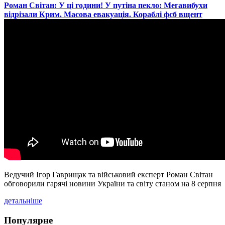
​Роман Світан: У ці години! У путіна пекло: Мегавибухи
відрізали Крим. Масова евакуація. Кораблі фсб вщент
Ведучий Ігор Гаврищак та військовий експерт Роман Світан
обговорили гарячі новини України та світу станом на 8 серпня
детальніше
Популярне