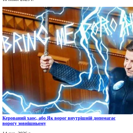
​Керований хаос, або Як ворог внутрішній допомагає
ворогу зовнішньому