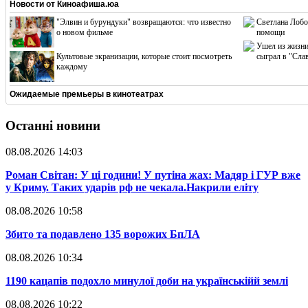
Новости от
Киноафиша.юа
"Элвин и бурундуки" возвращаются: что известно
Светлана Лобо
о новом фильме
помощи
Ушел из жизни
Культовые экранизации, которые стоит посмотреть
сыграл в "Сла
каждому
Ожидаемые премьеры в кинотеатрах
Останні новини
08.08.2026 14:03
​Роман Світан: У ці години! У путіна жах: Мадяр і ГУР вже
у Криму. Таких ударів рф не чекала.Накрили еліту
08.08.2026 10:58
​Збито та подавлено 135 ворожих БпЛА
08.08.2026 10:34
​1190 кацапів подохло минулої доби на українськійй землі
08.08.2026 10:22