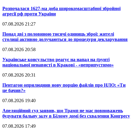
​Розпочалася 1627-ма доба широкомасштабної збройної
агресії рф проти України
07.08.2026 21:27
​Понад дві з половиною тисячі одиниць зброї: жителі
столиці активно долучаються до процедури декларування
07.08.2026 20:58
​Українське консульство реагує на напад на ґрунті
національної ненависті в Кракові - «неприпустимо»
07.08.2026 20:31
​Пентагон оприлюднив нову порцію файлів про НЛО: «Ти
це бачив?»
07.08.2026 19:40
​Апеляційний суд заявив, що Трамп не має повноважень
будувати бальну залу в Білому домі без схвалення Конгресу
07.08.2026 17:49