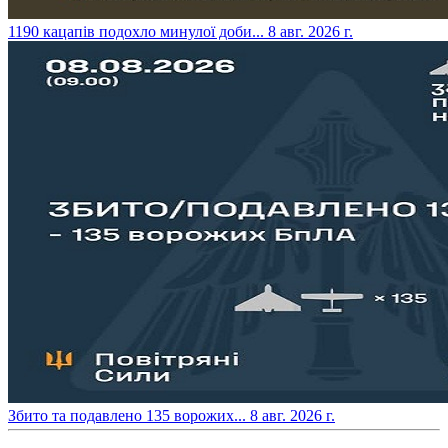
​1190 кацапів подохло минулої доби...
8 авг. 2026 г.
​Збито та подавлено 135 ворожих...
8 авг. 2026 г.