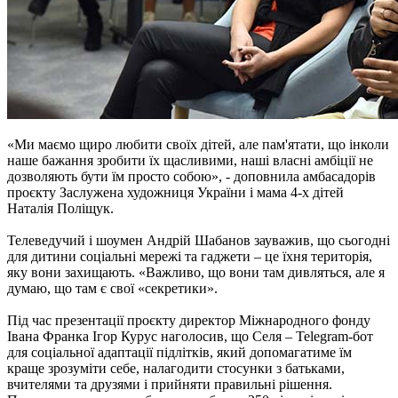
«Ми маємо щиро любити своїх дітей, але пам'ятати, що інколи
наше бажання зробити їх щасливими, наші власні амбіції не
дозволяють бути їм просто собою», - доповнила амбасадорів
проєкту Заслужена художниця України і мама 4-х дітей
Наталія Поліщук.
Телеведучий і шоумен Андрій Шабанов зауважив, що сьогодні
для дитини соціальні мережі та гаджети – це їхня територія,
яку вони захищають. «Важливо, що вони там дивляться, але я
думаю, що там є свої «секретики».
Під час презентації проєкту директор Міжнародного фонду
Івана Франка Ігор Курус наголосив, що Селя – Telegram-бот
для соціальної адаптації підлітків, який допомагатиме їм
краще зрозуміти себе, налагодити стосунки з батьками,
вчителями та друзями і прийняти правильні рішення.