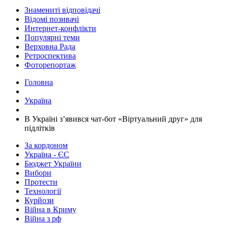
Знамениті відповідачі
Відомі позивачі
Интернет-конфлікти
Популярні теми
Верховна Рада
Ретроспектива
Фоторепортаж
Головна
Україна
​В Україні з’явився чат-бот «Віртуальний друг» для
підлітків
За кордоном
Україна - ЄС
Бюджет України
Вибори
Протести
Технології
Курйози
Війна в Криму
Війна з рф