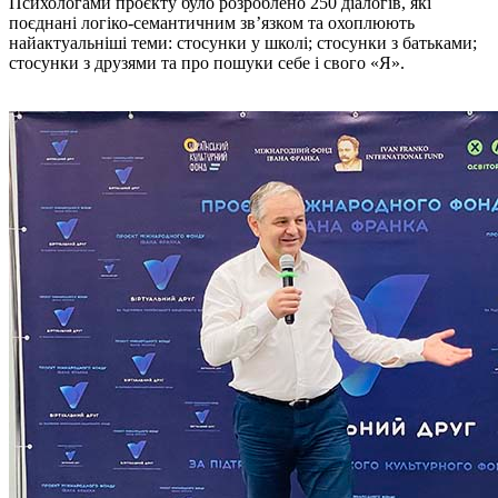
Психологами проєкту було розроблено 250 діалогів, які
поєднані логіко-семантичним зв’язком та охоплюють
найактуальніші теми: стосунки у школі; стосунки з батьками;
стосунки з друзями та про пошуки себе і свого «Я».