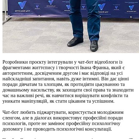
Розробники проєкту інтегрували у чат-бот відеоблоги із
фрагментами життєпису і творчості Івана Франка, який є
авторитетним, досвідченим другом і має відповіді на усі
найскладніші запитання, навіть дуже інтимні. Він дає цінні
поради дівчатам та хлопцям, як протидіяти цькуванню та
домашньому насильству, як захищати свої права та знаходити
час на важливі речі, як навчитися вирішувати конфлікти та
уникати маніпуляцій, як стати цікавим та успішним.
Чат-бот любить піджартувати, користується молодіжним
сленгом, але в діалогах використовує професійні поради
психологів, проте не замінює професійну психологічну
допомогу і не проводить психологічні консультації.