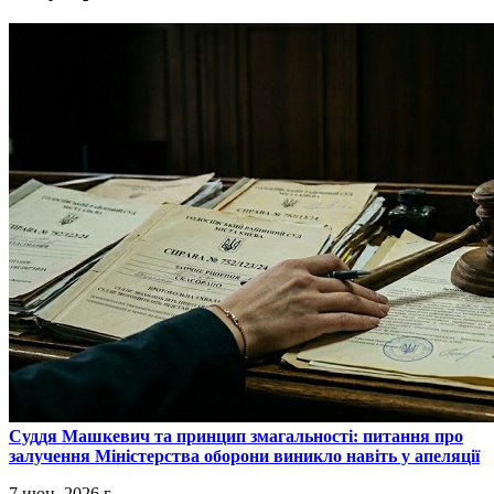
​Суддя Машкевич та принцип змагальності: питання про
залучення Міністерства оборони виникло навіть у апеляції
7 июн. 2026 г.