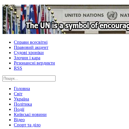
Справи всесвітні
Правовий акцент
Судові хроніки
Злочин і кара
Резонансні вердикти
RSS
Головна
Світ
Україна
Політика
Події
Київські новини
Відео
Спорт та діло