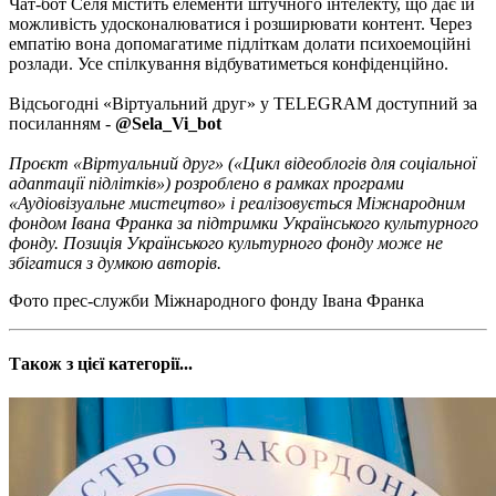
Чат-бот Селя містить елементи штучного інтелекту, що дає їй
можливість удосконалюватися і розширювати контент. Через
емпатію вона допомагатиме підліткам долати психоемоційні
розлади. Усе спілкування відбуватиметься конфіденційно.
Відсьогодні «Віртуальний друг» у TELEGRAM доступний за
посиланням -
@Sela_Vi_bot
Проєкт «Віртуальний друг» («Цикл відеоблогів для соціальної
адаптації підлітків») розроблено в рамках програми
«Аудіовізуальне мистецтво» і реалізовується Міжнародним
фондом Івана Франка за підтримки Українського культурного
фонду. Позиція Українського культурного фонду може не
збігатися з думкою авторів.
Фото прес-служби Міжнародного фонду Івана Франка
Також з цієї категорії...