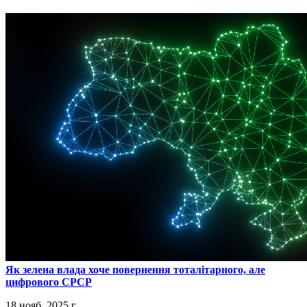
​Як зелена влада хоче повернення тоталітарного, але
цифрового СРСР
18 нояб. 2025 г.