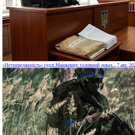
​«Неупередженість» судді Машкевич: головний доказ...
7 авг. 20