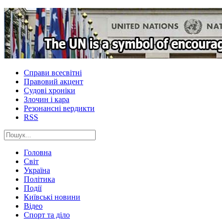
Справи всесвітні
Правовий акцент
Судові хроніки
Злочин і кара
Резонансні вердикти
RSS
Головна
Світ
Україна
Політика
Події
Київські новини
Відео
Спорт та діло