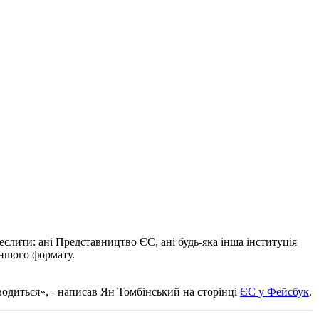
реслити: ані Представництво ЄС, ані будь-яка інша інституція
іншого формату.
водиться», - написав Ян Томбінський на сторінці
ЄС у Фейсбук
.