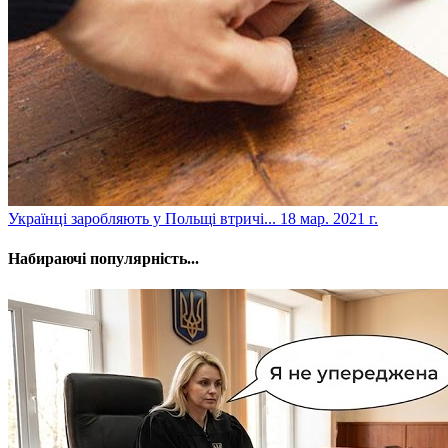
​Українці заробляють у Польщі втричі...
18 мар. 2021 г.
Набираючі популярність...