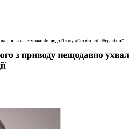
леного пакету законів щодо Плану дій з візової лібералізації
го з приводу нещодавно ухвал
ії