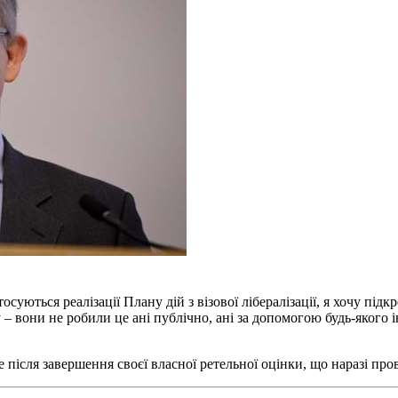
уються реалізації Плану дій з візової лібералізації, я хочу підк
– вони не робили це ані публічно, ані за допомогою будь-якого 
ісля завершення своєї власної ретельної оцінки, що наразі про