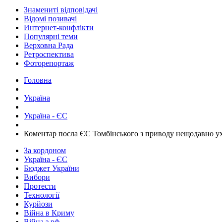
Знамениті відповідачі
Відомі позивачі
Интернет-конфлікти
Популярні теми
Верховна Рада
Ретроспектива
Фоторепортаж
Головна
Україна
Україна - ЄС
Коментар посла ЄС Томбінського з приводу нещодавно ухва
За кордоном
Україна - ЄС
Бюджет України
Вибори
Протести
Технології
Курйози
Війна в Криму
Війна з рф