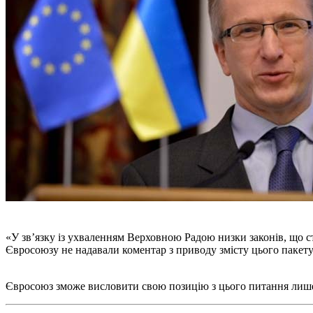
«У зв’язку із ухваленням Верховною Радою низки законів, що стос
Євросоюзу не надавали коментар з приводу змісту цього пакету 
Євросоюз зможе висловити свою позицію з цього питання лише п