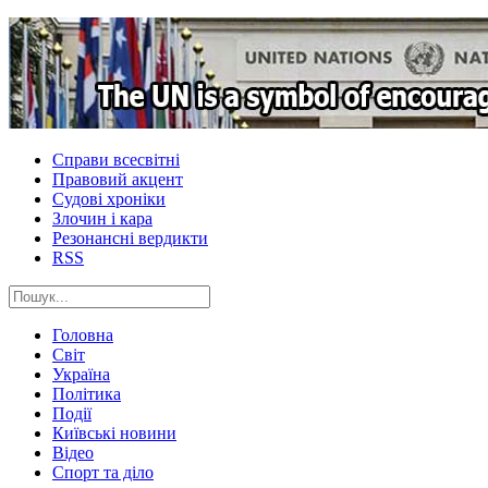
Справи всесвітні
Правовий акцент
Судові хроніки
Злочин і кара
Резонансні вердикти
RSS
Головна
Світ
Україна
Політика
Події
Київські новини
Відео
Спорт та діло