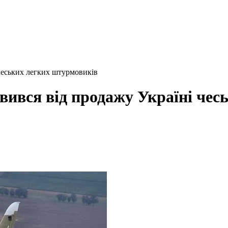
 чеських легких штурмовиків
мовився від продажу Україні че