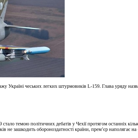
ажу Україні чеських легких штурмовиків L-159. Глава уряду назв
тало темою політичних дебатів у Чехії протягом останніх кілько
ів не зашкодить обороноздатності країни, прем’єр наполягає на 