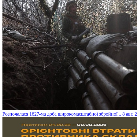
​Розпочалася 1627-ма доба широкомасштабної збройної...
8 авг. 