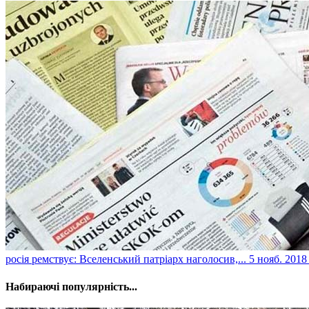
​росія ремствує: Вселенський патріарх наголосив,...
5 нояб. 2018 
Набираючі популярність...