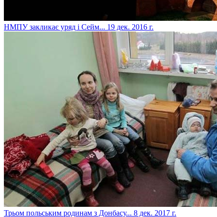
​НМПУ закликає уряд і Сейм...
19 дек. 2016 г.
​Трьом польським родинам з Донбасу...
8 дек. 2017 г.