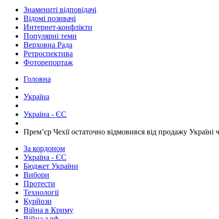
Знамениті відповідачі
Відомі позивачі
Интернет-конфлікти
Популярні теми
Верховна Рада
Ретроспектива
Фоторепортаж
Головна
Україна
Україна - ЄС
​Прем’єр Чехії остаточно відмовився від продажу Україні
За кордоном
Україна - ЄС
Бюджет України
Вибори
Протести
Технології
Курйози
Війна в Криму
Війна з рф