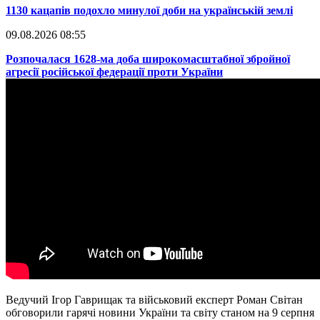
​1130 кацапів подохло минулої доби на українській землі
09.08.2026 08:55
​Розпочалася 1628-ма доба широкомасштабної збройної
агресії російської федерації проти України
Ведучий Ігор Гаврищак та військовий експерт Роман Світан
обговорили гарячі новини України та світу станом на 9 серпня