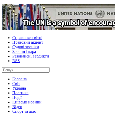
Справи всесвітні
Правовий акцент
Судові хроніки
Злочин і кара
Резонансні вердикти
RSS
Головна
Світ
Україна
Політика
Події
Київські новини
Відео
Спорт та діло