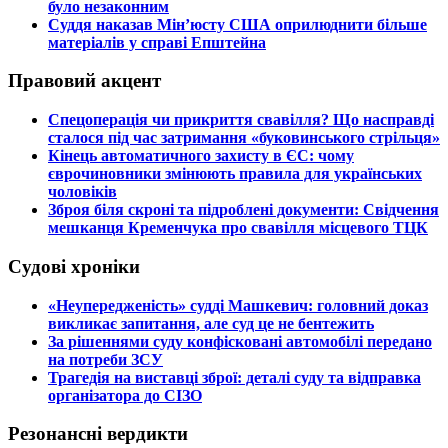
було незаконним
​Суддя наказав Мін’юсту США оприлюднити більше
матеріалів у справі Епштейна
Правовий акцент
​Спецоперація чи прикриття свавілля? Що насправді
сталося під час затримання «буковинського стрільця»
​Кінець автоматичного захисту в ЄС: чому
єврочиновники змінюють правила для українських
чоловіків
​Зброя біля скроні та підроблені документи: Свідчення
мешканця Кременчука про свавілля місцевого ТЦК
Судові хроніки
​«Неупередженість» судді Машкевич: головний доказ
викликає запитання, але суд це не бентежить
​За рішеннями суду конфісковані автомобілі передано
на потреби ЗСУ
​Трагедія на виставці зброї: деталі суду та відправка
організатора до СІЗО
Резонансні вердикти