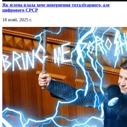
​Як зелена влада хоче повернення тоталітарного, але
цифрового СРСР
18 нояб. 2025 г.