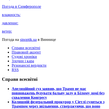
Погода в
Симферополе
влажность:
давление:
ветер:
Погода на
sinoptik.ua
в Виннице
Справи всесвітні
Правовий акцент
Судові хроніки
Злочин і кара
Резонансні вердикти
RSS
Справи всесвітні
​Апеляційний суд заявив, що Трамп не має
повноважень будувати бальну залу в Білому домі без
схвалення Конгресу
​Колишній федеральний прокурор у Сіетлі судиться з
Трампом через звільнення, стверджуючи, що воно