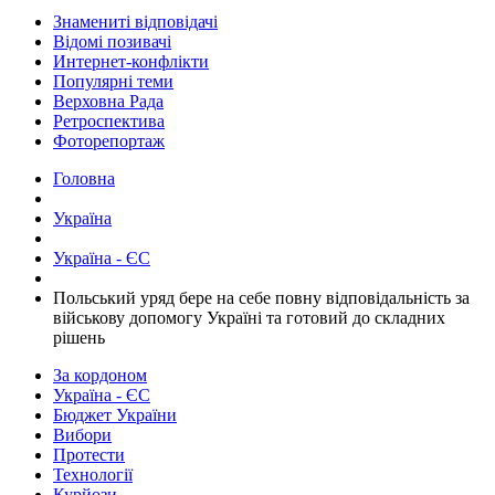
Знамениті відповідачі
Відомі позивачі
Интернет-конфлікти
Популярні теми
Верховна Рада
Ретроспектива
Фоторепортаж
Головна
Україна
Україна - ЄС
​Польський уряд бере на себе повну відповідальність за
військову допомогу Україні та готовий до складних
рішень
За кордоном
Україна - ЄС
Бюджет України
Вибори
Протести
Технології
Курйози