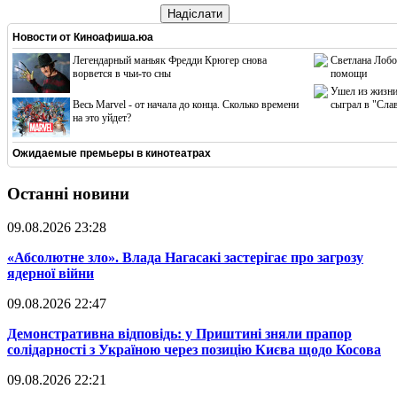
Надіслати
Новости от
Киноафиша.юа
Легендарный маньяк Фредди Крюгер снова
Светлана Лобо
ворвется в чьи-то сны
помощи
Ушел из жизни
Весь Marvel - от начала до конца. Сколько времени
сыграл в "Сла
на это уйдет?
Ожидаемые премьеры в кинотеатрах
Останні новини
09.08.2026 23:28
​«Абсолютне зло». Влада Нагасакі застерігає про загрозу
ядерної війни
09.08.2026 22:47
​Демонстративна відповідь: у Приштині зняли прапор
солідарності з Україною через позицію Києва щодо Косова
09.08.2026 22:21