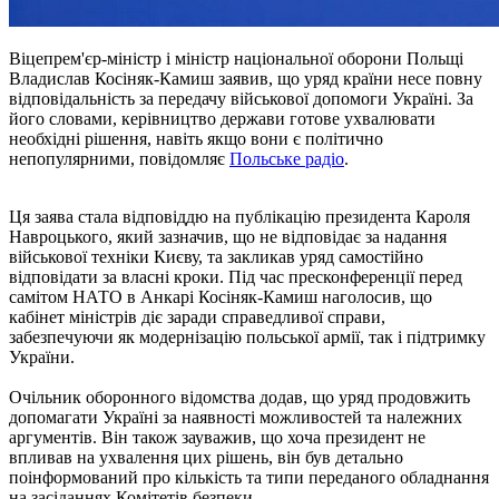
Віцепрем'єр-міністр і міністр національної оборони Польщі
Владислав Косіняк-Камиш заявив, що уряд країни несе повну
відповідальність за передачу військової допомоги Україні. За
його словами, керівництво держави готове ухвалювати
необхідні рішення, навіть якщо вони є політично
непопулярними, повідомляє
Польське радіо
.
Ця заява стала відповіддю на публікацію президента Кароля
Навроцького, який зазначив, що не відповідає за надання
військової техніки Києву, та закликав уряд самостійно
відповідати за власні кроки. Під час пресконференції перед
самітом НАТО в Анкарі Косіняк-Камиш наголосив, що
кабінет міністрів діє заради справедливої справи,
забезпечуючи як модернізацію польської армії, так і підтримку
України.
Очільник оборонного відомства додав, що уряд продовжить
допомагати Україні за наявності можливостей та належних
аргументів. Він також зауважив, що хоча президент не
впливав на ухвалення цих рішень, він був детально
поінформований про кількість та типи переданого обладнання
на засіданнях Комітетів безпеки.