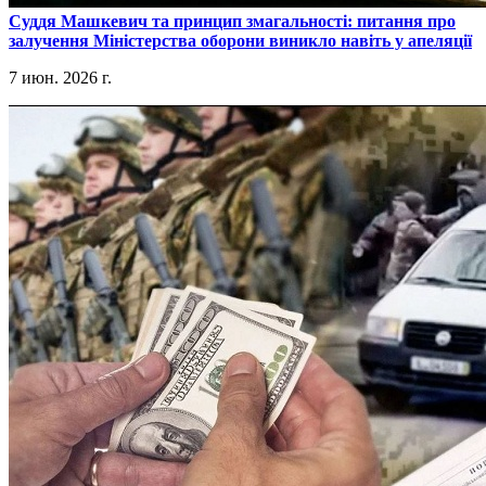
​Суддя Машкевич та принцип змагальності: питання про
залучення Міністерства оборони виникло навіть у апеляції
7 июн. 2026 г.