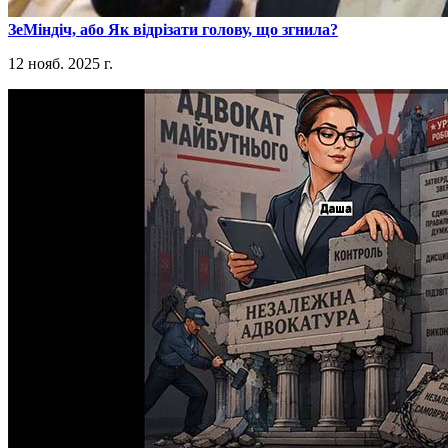
​ЗеМіндіч, або Як відрізати голову, що згнила?
12 нояб. 2025 г.