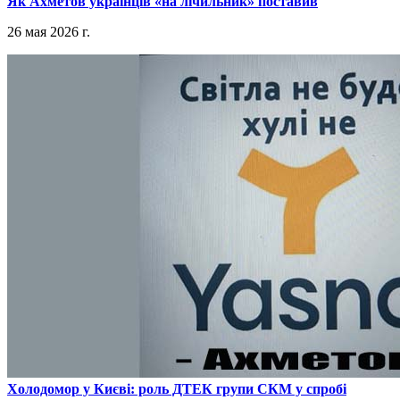
​Як Ахметов українців «на лічильник» поставив
26 мая 2026 г.
​Холодомор у Києві: роль ДТЕК групи СКМ у спробі