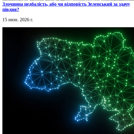
​Злочинна недбалість, або чи відповість Зеленський за здачу
півдня?
15 июн. 2026 г.