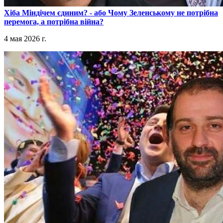
​Хіба Міндічем єдиним? - або Чому Зеленському не потрібна
перемога, а потрібна війна?
4 мая 2026 г.