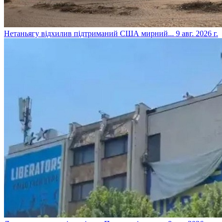
​Нетаньягу відхилив підтриманий США мирний...
9 авг. 2026 г.