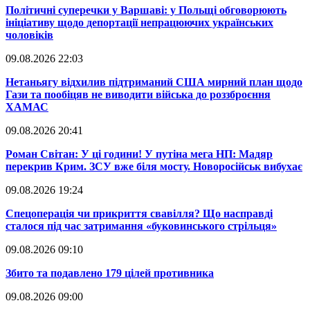
​Політичні суперечки у Варшаві: у Польщі обговорюють
ініціативу щодо депортації непрацюючих українських
чоловіків
09.08.2026 22:03
​Нетаньягу відхилив підтриманий США мирний план щодо
Гази та пообіцяв не виводити війська до роззброєння
ХАМАС
09.08.2026 20:41
​Роман Світан: У ці години! У путіна мега НП: Мадяр
перекрив Крим. ЗСУ вже біля мосту. Новоросійськ вибухає
09.08.2026 19:24
​Спецоперація чи прикриття свавілля? Що насправді
сталося під час затримання «буковинського стрільця»
09.08.2026 09:10
​Збито та подавлено 179 цілей противника
09.08.2026 09:00