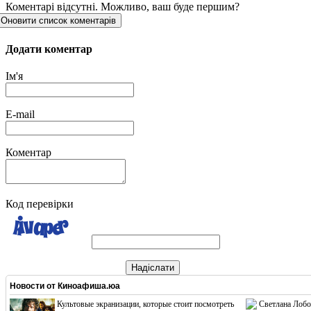
Коментарі відсутні. Можливо, ваш буде першим?
Оновити список коментарів
Додати коментар
Ім'я
E-mail
Коментар
Код перевірки
Надіслати
Новости от
Киноафиша.юа
Культовые экранизации, которые стоит посмотреть
Светлана Лобо