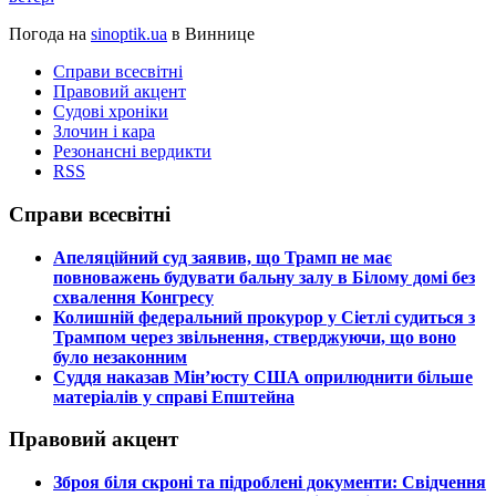
Погода на
sinoptik.ua
в Виннице
Справи всесвітні
Правовий акцент
Судові хроніки
Злочин і кара
Резонансні вердикти
RSS
Справи всесвітні
​Апеляційний суд заявив, що Трамп не має
повноважень будувати бальну залу в Білому домі без
схвалення Конгресу
​Колишній федеральний прокурор у Сіетлі судиться з
Трампом через звільнення, стверджуючи, що воно
було незаконним
​Суддя наказав Мін’юсту США оприлюднити більше
матеріалів у справі Епштейна
Правовий акцент
​Зброя біля скроні та підроблені документи: Свідчення