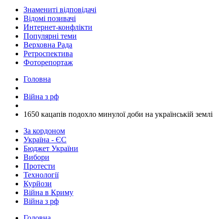
Знамениті відповідачі
Відомі позивачі
Интернет-конфлікти
Популярні теми
Верховна Рада
Ретроспектива
Фоторепортаж
Головна
Війна з рф
​1650 кацапів подохло минулої доби на українській землі
За кордоном
Україна - ЄС
Бюджет України
Вибори
Протести
Технології
Курйози
Війна в Криму
Війна з рф
Головна