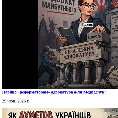
​Навіщо «реформаторам» адвокатура а-ля Медведчук?
29 июн. 2026 г.