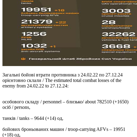
Загальні бойові втрати противника з 24.02.22 по 27.12.24
орієнтовно склали / The estimated total combat losses of the
enemy from 24.02.22 to 27.12.24:
особового складу / personnel ‒ близько/ about 782510 (+1650)
осіб / persons,
танків / tanks ‒ 9644 (+14) од,
бойових броньованих машин / troop-carrying AFVs ‒ 19951
(+18) од,