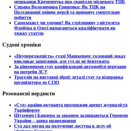
мешканця Кременчука про свавілля місцевого ТЦК
​Справа Володимира Гриценка: Як ТЦК на
Полтавщині змінює версії та приховує смертельне
побиття
​Самозахист чи злочин? Як стрілянину з пістолета
Флобера в Одесі намагаються кваліфікувати як
тяжку статтю
Судові хроніки
​«Неупередженість» судді Машкевич: головний доказ
викликає запитання, але суд це не бентежить
​За рішеннями суду конфісковані автомобілі передано
на потреби ЗСУ
​Трагедія на виставці зброї: деталі суду та відправка
організатора до СІЗО
Резонансні вердикти
​«Суд» країни-окупанта продовжив арешт журналіста
Укрінформу
Шухевич і Бандера за законом залишаються Героями
України – заява правознавця
Суд дал месяц на получение доступа к делу об