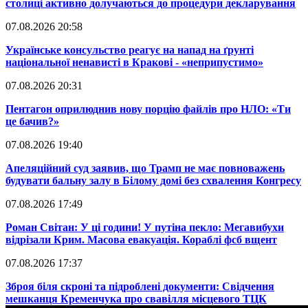
столиці активно долучаються до процедури декларування
07.08.2026 20:58
​Українське консульство реагує на напад на ґрунті
національної ненависті в Кракові - «неприпустимо»
07.08.2026 20:31
​Пентагон оприлюднив нову порцію файлів про НЛО: «Ти
це бачив?»
07.08.2026 19:40
​Апеляційний суд заявив, що Трамп не має повноважень
будувати бальну залу в Білому домі без схвалення Конгресу
07.08.2026 17:49
​Роман Світан: У ці години! У путіна пекло: Мегавибухи
відрізали Крим. Масова евакуація. Кораблі фсб вщент
07.08.2026 17:37
​Зброя біля скроні та підроблені документи: Свідчення
мешканця Кременчука про свавілля місцевого ТЦК