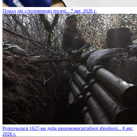
​Понад дві з половиною тисячі...
7 авг. 2026 г.
​Розпочалася 1627-ма доба широкомасштабної збройної...
8 авг.
2026 г.