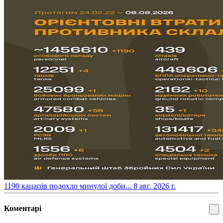
​1190 кацапів подохло минулої доби...
8 авг. 2026 г.
Коментарі