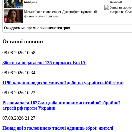
каждому
помощи
Ушел из жизни
Меган Фокс снова станет Дженнифер: культовый
сыграл в "Сла
фильм получит сиквел
Ожидаемые премьеры в кинотеатрах
Останні новини
08.08.2026 10:58
​Збито та подавлено 135 ворожих БпЛА
08.08.2026 10:34
​1190 кацапів подохло минулої доби на українськійй землі
08.08.2026 10:22
​Розпочалася 1627-ма доба широкомасштабної збройної
агресії рф проти України
07.08.2026 21:27
​Понад дві з половиною тисячі одиниць зброї: жителі