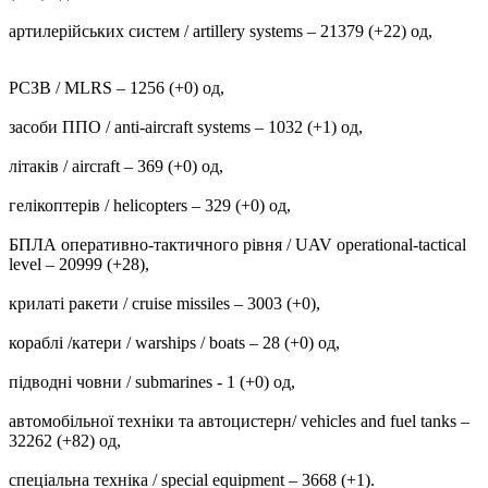
артилерійських систем / artillery systems – 21379 (+22) од,
РСЗВ / MLRS – 1256 (+0) од,
засоби ППО / anti-aircraft systems ‒ 1032 (+1) од,
літаків / aircraft – 369 (+0) од,
гелікоптерів / helicopters – 329 (+0) од,
БПЛА оперативно-тактичного рівня / UAV operational-tactical
level – 20999 (+28),
крилаті ракети / cruise missiles ‒ 3003 (+0),
кораблі /катери / warships / boats ‒ 28 (+0) од,
підводні човни / submarines - 1 (+0) од,
автомобільної техніки та автоцистерн/ vehicles and fuel tanks –
32262 (+82) од,
спеціальна техніка / special equipment ‒ 3668 (+1).