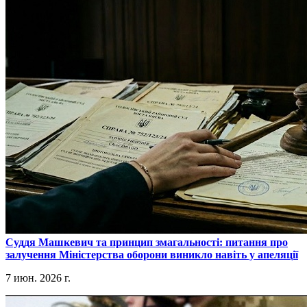
​Суддя Машкевич та принцип змагальності: питання про
залучення Міністерства оборони виникло навіть у апеляції
7 июн. 2026 г.