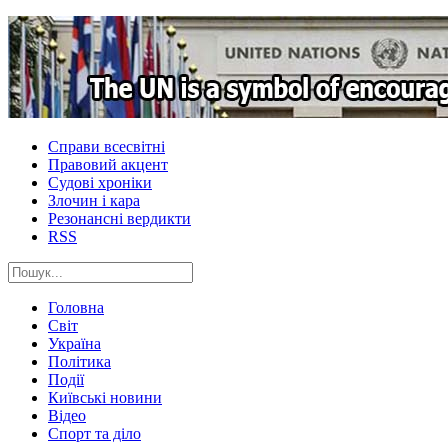
Справи всесвітні
Правовий акцент
Судові хроніки
Злочин і кара
Резонансні вердикти
RSS
Головна
Світ
Україна
Політика
Події
Київські новини
Відео
Спорт та діло