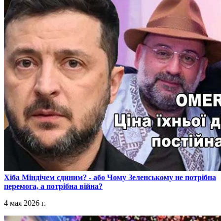
​Хіба Міндічем єдиним? - або Чому Зеленському не потрібна
перемога, а потрібна війна?
4 мая 2026 г.