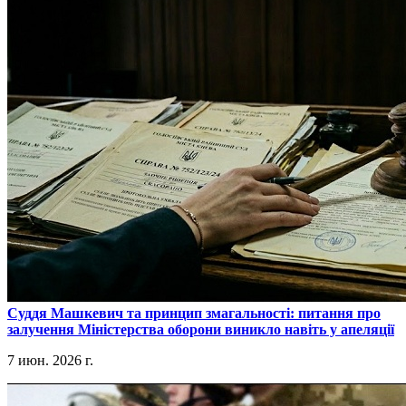
​Суддя Машкевич та принцип змагальності: питання про
залучення Міністерства оборони виникло навіть у апеляції
7 июн. 2026 г.