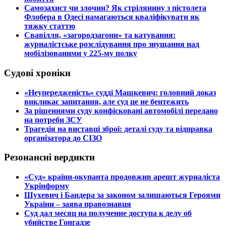
​Самозахист чи злочин? Як стрілянину з пістолета
Флобера в Одесі намагаються кваліфікувати як
тяжку статтю
​Свавілля, «загородзагони» та катування:
журналістське розслідування про знущання над
мобілізованими у 225-му полку
Судові хроніки
​«Неупередженість» судді Машкевич: головний доказ
викликає запитання, але суд це не бентежить
​За рішеннями суду конфісковані автомобілі передано
на потреби ЗСУ
​Трагедія на виставці зброї: деталі суду та відправка
організатора до СІЗО
Резонансні вердикти
​«Суд» країни-окупанта продовжив арешт журналіста
Укрінформу
Шухевич і Бандера за законом залишаються Героями
України – заява правознавця
Суд дал месяц на получение доступа к делу об
убийстве Гонгадзе