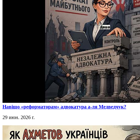
​Навіщо «реформаторам» адвокатура а-ля Медведчук?
29 июн. 2026 г.