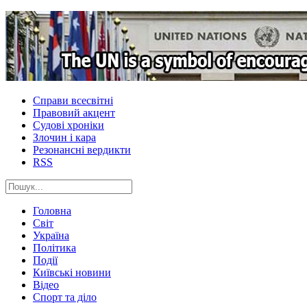
Справи всесвітні
Правовий акцент
Судові хроніки
Злочин і кара
Резонансні вердикти
RSS
Головна
Світ
Україна
Політика
Події
Київські новини
Відео
Спорт та діло