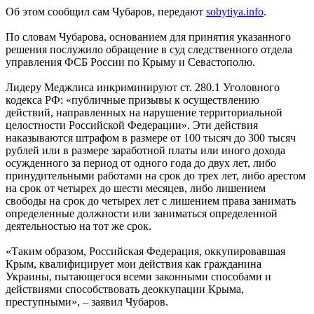
Об этом сообщил сам Чубаров, передают
sobytiya.info
.
По словам Чубарова, основанием для принятия указанного
решения послужило обращение в суд следственного отдела
управления ФСБ России по Крыму и Севастополю.
Лидеру Меджлиса инкриминируют ст. 280.1 Уголовного
кодекса РФ: «публичные призывы к осуществлению
действий, направленных на нарушение территориальной
целостности Российской Федерации». Эти действия
наказываются штрафом в размере от 100 тысяч до 300 тысяч
рублей или в размере заработной платы или иного дохода
осужденного за период от одного года до двух лет, либо
принудительными работами на срок до трех лет, либо арестом
на срок от четырех до шести месяцев, либо лишением
свободы на срок до четырех лет с лишением права занимать
определенные должности или заниматься определенной
деятельностью на тот же срок.
«Таким образом, Российская Федерация, оккупировавшая
Крым, квалифицирует мои действия как гражданина
Украины, пытающегося всеми законными способами и
действиями способствовать деоккупации Крыма,
преступными», – заявил Чубаров.