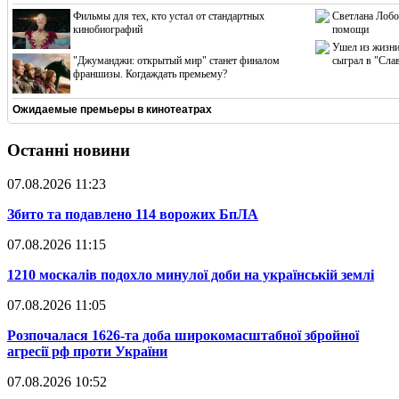
Фильмы для тех, кто устал от стандартных
Светлана Лобо
кинобиографий
помощи
Ушел из жизни
"Джуманджи: открытый мир" станет финалом
сыграл в "Сла
франшизы. Когдаждать премьему?
Ожидаемые премьеры в кинотеатрах
Останні новини
07.08.2026 11:23
​Збито та подавлено 114 ворожих БпЛА
07.08.2026 11:15
​1210 москалів подохло минулої доби на українській землі
07.08.2026 11:05
​Розпочалася 1626-та доба широкомасштабної збройної
агресії рф проти України
07.08.2026 10:52