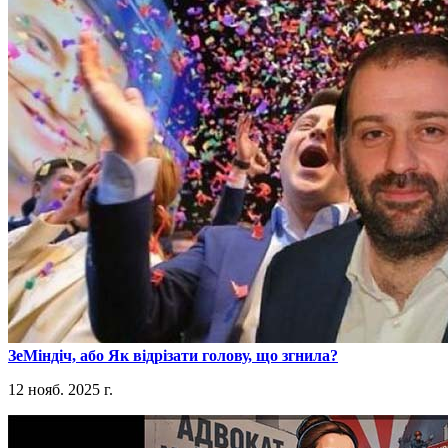
​ЗеМіндіч, або Як відрізати голову, що згнила?
12 нояб. 2025 г.