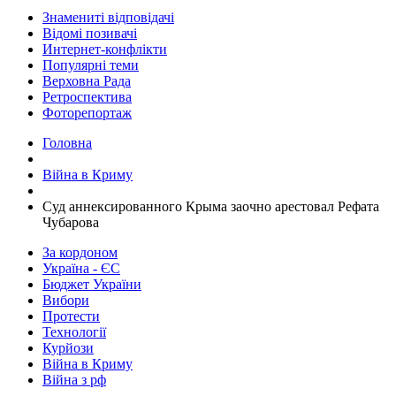
Знамениті відповідачі
Відомі позивачі
Интернет-конфлікти
Популярні теми
Верховна Рада
Ретроспектива
Фоторепортаж
Головна
Війна в Криму
Суд аннексированного Крыма заочно арестовал Рефата
Чубарова
За кордоном
Україна - ЄС
Бюджет України
Вибори
Протести
Технології
Курйози
Війна в Криму
Війна з рф