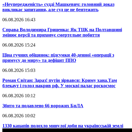
​«Неупередженість» судді Машкевич: головний доказ
викликає запитання, але суд це не бентежить
06.08.2026 16:43
​Справа Володимира Гриценка: Як ТЦК на Полтавщині
змінює версії та приховує смертельне побиття
06.08.2026 15:24
​Ціна гучних обіцянок: підсумки 40-денної «операції з
примусу до миру» та дефіцит ППО
06.08.2026 15:03
​Роман Світан: Зараз! путін зірвався: Криму хана.Там
блекаут і голод накрив рф. У москві палає роскосмос
06.08.2026 10:12
​Збито та подавлено 66 ворожих БпЛА
06.08.2026 10:02
​1330 кацапів подохло минулої доби на українсській землі