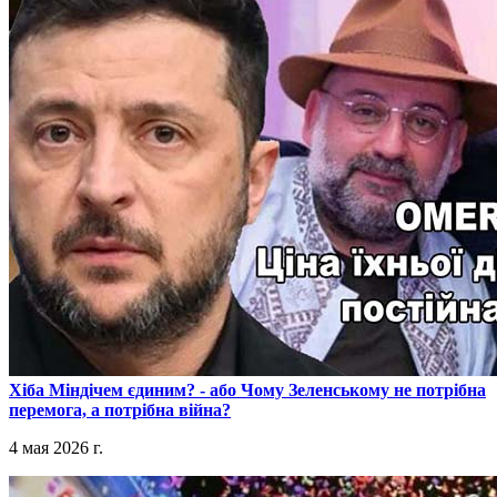
​Хіба Міндічем єдиним? - або Чому Зеленському не потрібна
перемога, а потрібна війна?
4 мая 2026 г.