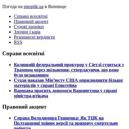
Погода на
sinoptik.ua
в Виннице
Справи всесвітні
Правовий акцент
Судові хроніки
Злочин і кара
Резонансні вердикти
RSS
Справи всесвітні
​Колишній федеральний прокурор у Сіетлі судиться з
Трампом через звільнення, стверджуючи, що воно
було незаконним
​Суддя наказав Мін’юсту США оприлюднити більше
матеріалів у справі Епштейна
​Варшава просить допомоги Вашингтона у справі
міністра-втікача
Правовий акцент
​Справа Володимира Гриценка: Як ТЦК на
Полтавщині змінює версії та приховує смертельне
побиття