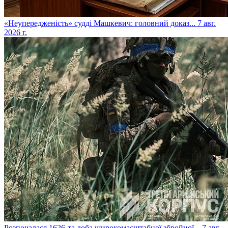
​«Неупередженість» судді Машкевич: головний доказ...
7 авг.
2026 г.
​Розпочалася 1626-та доба широкомасштабної збройної...
7 авг.