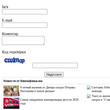
Ім'я
E-mail
Коментар
Код перевірки
Надіслати
Новости от
Киноафиша.юа
9-летний мальчик из Днепра сыграл Петрика
Светлана Лобо
Пяточкина в новом фильме
помощи
Ушел из жизни
Cамые ожидаемые кинопремьеры августа 2026
сыграл в "Сла
года