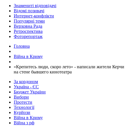
Знамениті відповідачі
Відомі позивачі
Интернет-конфлікти
Популярні теми
Верховна Рада
Ретроспектива
Фоторепортаж
Головна
Війна в Криму
«Крепитесь люди, скоро лето» - написали жители Керчи
на стене бывшего кинотеатра
За кордоном
Україна - ЄС
Бюджет України
Вибори
Протести
Технології
Курйози
Війна в Криму
Війна з рф