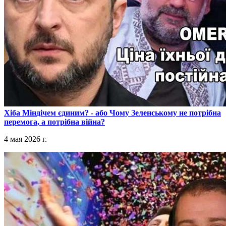
​Хіба Міндічем єдиним? - або Чому Зеленському не потрібна
перемога, а потрібна війна?
4 мая 2026 г.