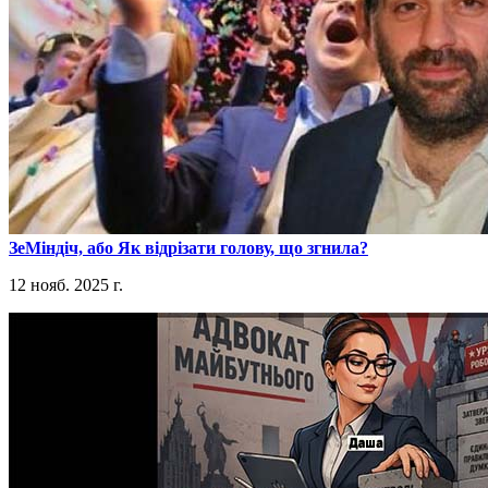
​ЗеМіндіч, або Як відрізати голову, що згнила?
12 нояб. 2025 г.