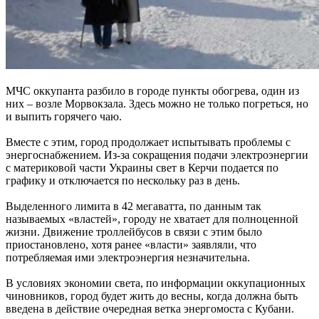
МЧС оккупанта разбило в городе пункты обогрева, один из
них – возле Морвокзала. Здесь можно не только погреться, но
и выпить горячего чаю.
Вместе с этим, город продолжает испытывать проблемы с
энергоснабжением. Из-за сокращения подачи электроэнергии
с материковой части Украины свет в Керчи подается по
графику и отключается по нескольку раз в день.
Выделенного лимита в 42 мегаватта, по данным так
называемых «властей», городу не хватает для полноценной
жизни. Движение троллейбусов в связи с этим было
приостановлено, хотя ранее «власти» заявляли, что
потребляемая ими электроэнергия незначительна.
В условиях экономии света, по информации оккупационных
чиновников, город будет жить до весны, когда должна быть
введена в действие очередная ветка энергомоста с Кубани.