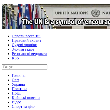
Справи всесвітні
Правовий акцент
Судові хроніки
Злочин і кара
Резонансні вердикти
RSS
Головна
Світ
Україна
Політика
Події
Київські новини
Відео
Спорт та діло