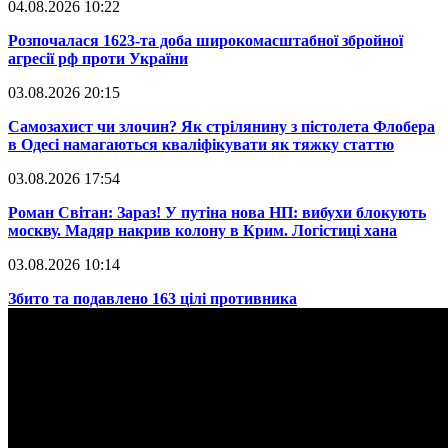
04.08.2026 10:22
​Розпочалася 1623-та доба широкомасштабної збройної
агресії рф проти України
03.08.2026 20:15
​Самозахист чи злочин? Як стрілянину з пістолета Флобера
в Одесі намагаються кваліфікувати як тяжку статтю
03.08.2026 17:54
​Роман Світан: Зараз! У путіна нова НП: вибухи блокують
москву. Мадяр накрив колону в Крим. Логістиці хана
03.08.2026 10:14
​Збито та подавлено 163 цілі противника