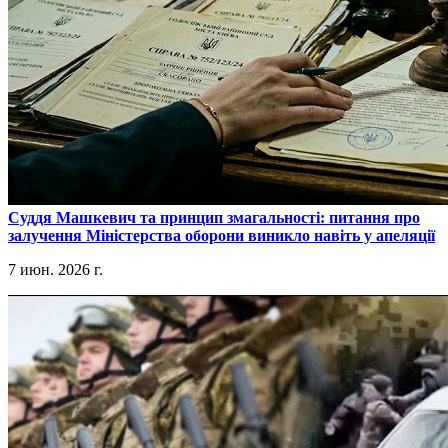
​Суддя Машкевич та принцип змагальності: питання про
залучення Міністерства оборони виникло навіть у апеляції
7 июн. 2026 г.