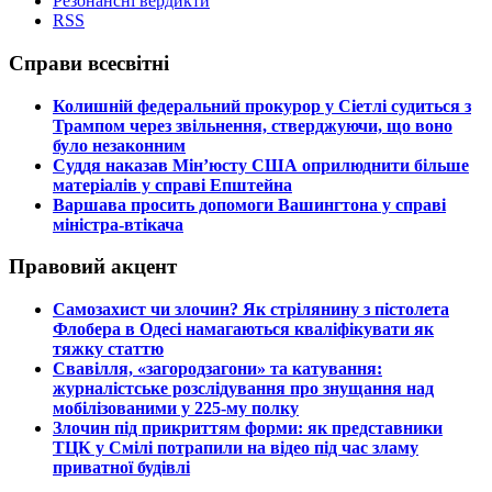
Резонансні вердикти
RSS
Справи всесвітні
​Колишній федеральний прокурор у Сіетлі судиться з
Трампом через звільнення, стверджуючи, що воно
було незаконним
​Суддя наказав Мін’юсту США оприлюднити більше
матеріалів у справі Епштейна
​Варшава просить допомоги Вашингтона у справі
міністра-втікача
Правовий акцент
​Самозахист чи злочин? Як стрілянину з пістолета
Флобера в Одесі намагаються кваліфікувати як
тяжку статтю
​Свавілля, «загородзагони» та катування:
журналістське розслідування про знущання над
мобілізованими у 225-му полку
​Злочин під прикриттям форми: як представники
ТЦК у Смілі потрапили на відео під час зламу
приватної будівлі