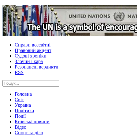
Справи всесвітні
Правовий акцент
Судові хроніки
Злочин і кара
Резонансні вердикти
RSS
Головна
Світ
Україна
Політика
Події
Київські новини
Відео
Спорт та діло