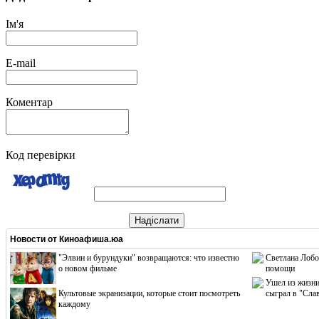
Ім'я
E-mail
Коментар
Код перевірки
Надіслати
Новости от
Киноафиша.юа
"Элвин и бурундуки" возвращаются: что известно
Светлана Лобо
о новом фильме
помощи
Ушел из жизни
Культовые экранизации, которые стоит посмотреть
сыграл в "Сла
каждому