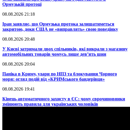
Ормузькій протоці
08.08.2026 21:18
​Іран заявляє, що Ормузька протока залишатиметься
закритою, доки США не «виправлять» свою поведінку
08.08.2026 20:48
​У Києві затримали двох спільників, які викрали з магазину
автомобільних товарів чомусь лише дев’ять шин
08.08.2026 20:04
Паніка в Криму, удари по НПЗ та блокування Чорного
моря: огляд подій від «КРИМського бандерівця»
08.08.2026 19:41
​Кінець автоматичного захисту в ЄС: чому єврочиновники
змінюють правила для українських чоловіків