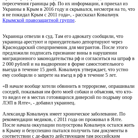
пересечения границы рф. По их информации, я приехал из
Украины в Крым в 2016 году и скрывался, несмотря на то, что
я не покидал Крым с 2011 года», - рассказал Ковальчук
Крымской правозащитной группе
.
Украинца отвезли в суд. Там его адвокату сообщили, что
украинца арестуют и принудительно депортируют через
Краснодарский спецприемник для мигрантов. После этого
предложили подписать признание вины в нарушении
миграционного законодательства рф и согласиться на штраф в
2 000 рублей и на выдворение в форме самостоятельного
выезда в течение 15 дней. Ковальчук утверждает, что устно
ему сообщили о запрете на въезд в рф в течение 5 лет.
«В начале вообще хотели обвинить в терроризме, опрашивали
соседей, показывая им фото моей собаки и объясняя, что кто-
то видел ее в местах готовящихся диверсий по подрыву опор
ЛЭП в Ялте», - добавил украинец.
Александр Ковальчук имеет хроническое заболевание. По
рекомендации медиков, с 2011 года он проживал в Ялте.
После начала оккупации полуострова Ковальчук остался жить
в Крыму и безуспешно пытался получить там документы в
соответствии с де-факто действующим там российским