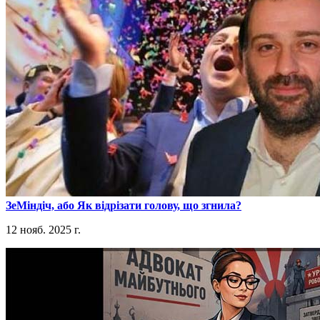
​ЗеМіндіч, або Як відрізати голову, що згнила?
12 нояб. 2025 г.