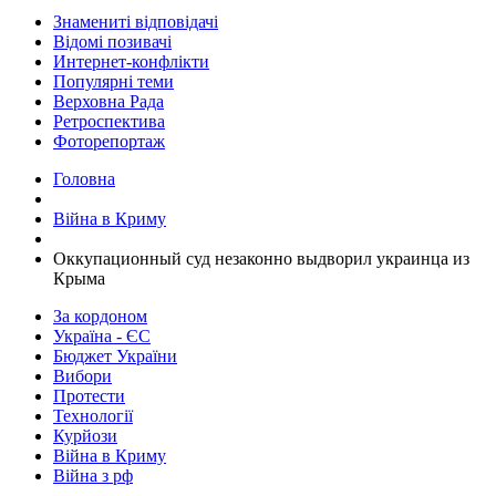
Знамениті відповідачі
Відомі позивачі
Интернет-конфлікти
Популярні теми
Верховна Рада
Ретроспектива
Фоторепортаж
Головна
Війна в Криму
​Оккупационный суд незаконно выдворил украинца из
Крыма
За кордоном
Україна - ЄС
Бюджет України
Вибори
Протести
Технології
Курйози
Війна в Криму
Війна з рф