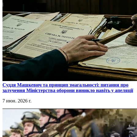
​Суддя Машкевич та принцип змагальності: питання про
залучення Міністерства оборони виникло навіть у апеляції
7 июн. 2026 г.