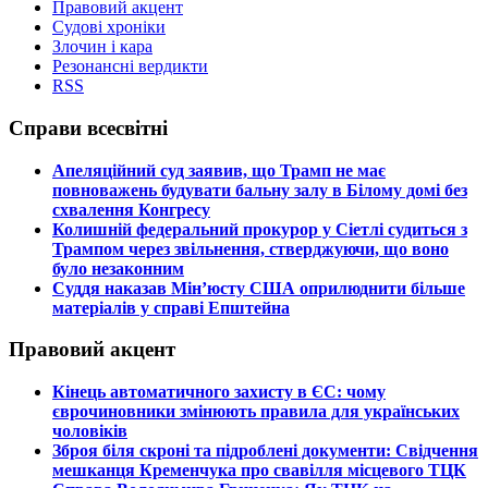
Правовий акцент
Судові хроніки
Злочин і кара
Резонансні вердикти
RSS
Справи всесвітні
​Апеляційний суд заявив, що Трамп не має
повноважень будувати бальну залу в Білому домі без
схвалення Конгресу
​Колишній федеральний прокурор у Сіетлі судиться з
Трампом через звільнення, стверджуючи, що воно
було незаконним
​Суддя наказав Мін’юсту США оприлюднити більше
матеріалів у справі Епштейна
Правовий акцент
​Кінець автоматичного захисту в ЄС: чому
єврочиновники змінюють правила для українських
чоловіків
​Зброя біля скроні та підроблені документи: Свідчення
мешканця Кременчука про свавілля місцевого ТЦК