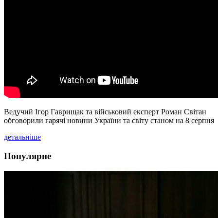
Ведучий Ігор Гаврищак та військовий експерт Роман Світан
обговорили гарячі новини України та світу станом на 8 серпня
детальніше
Популярне