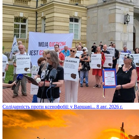
​Солідарність проти ксенофобії: у Варшаві...
8 авг. 2026 г.