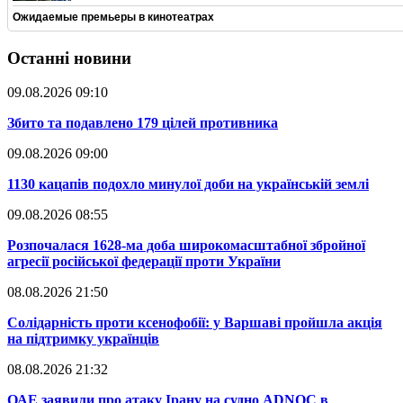
Ожидаемые премьеры в кинотеатрах
Останні новини
09.08.2026 09:10
​Збито та подавлено 179 цілей противника
09.08.2026 09:00
​1130 кацапів подохло минулої доби на українській землі
09.08.2026 08:55
​Розпочалася 1628-ма доба широкомасштабної збройної
агресії російської федерації проти України
08.08.2026 21:50
​Солідарність проти ксенофобії: у Варшаві пройшла акція
на підтримку українців
08.08.2026 21:32
​ОАЕ заявили про атаку Ірану на судно ADNOC в