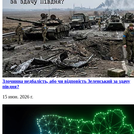
​Злочинна недбалість, або чи відповість Зеленський за здачу
півдня?
15 июн. 2026 г.