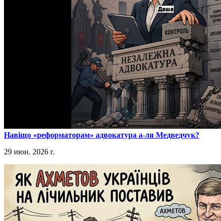
​Навіщо «реформаторам» адвокатура а-ля Медведчук?
29 июн. 2026 г.