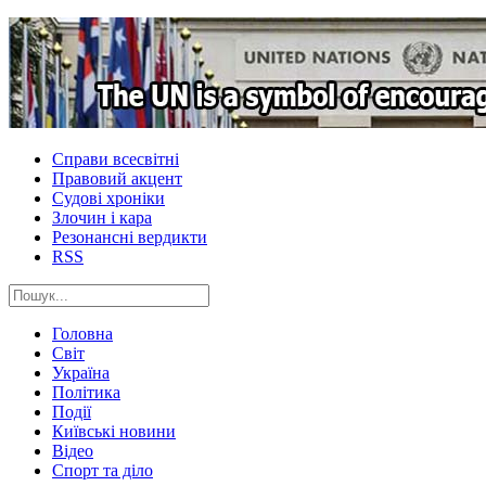
Справи всесвітні
Правовий акцент
Судові хроніки
Злочин і кара
Резонансні вердикти
RSS
Головна
Світ
Україна
Політика
Події
Київські новини
Відео
Спорт та діло