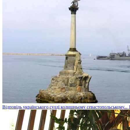
Відповідь українського судді колишньому севастопольському...