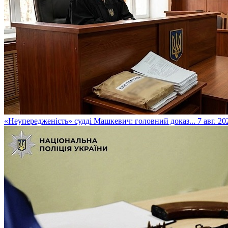
​«Неупередженість» судді Машкевич: головний доказ...
7 авг. 20