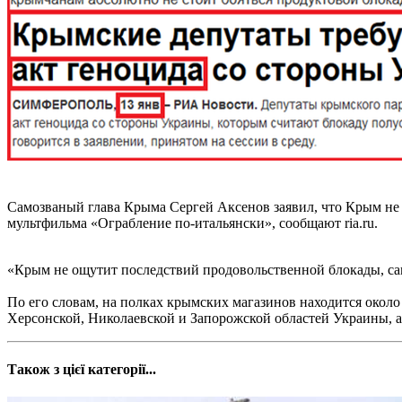
Самозваный глава Крыма Сергей Аксенов заявил, что Крым не
мультфильма «Ограбление по-итальянски», сообщают ria.ru.
«Крым не ощутит последствий продовольственной блокады, сам
По его словам, на полках крымских магазинов находится около
Херсонской, Николаевской и Запорожской областей Украины, а
Також з цієї категорії...