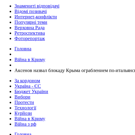
Знамениті відповідачі
Відомі позивачі
Интернет-конфлікти
Популярні теми
Верховна Рада
Ретроспектива
Фоторепортаж
Головна
Війна в Криму
Аксенов назвал блокаду Крыма ограблением по-итальянс
За кордоном
Україна - ЄС
Бюджет України
Вибори
Протести
Технології
Курйози
Війна в Криму
Війна з рф
Головна