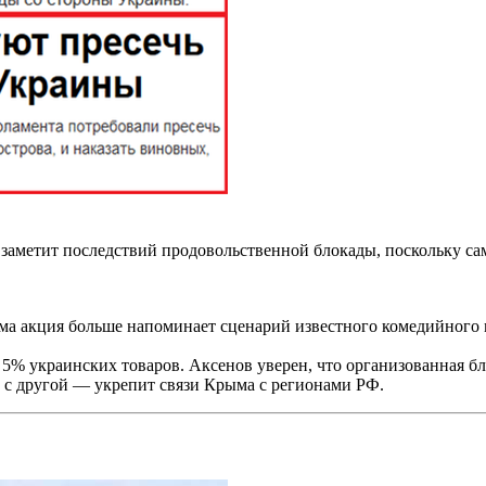
 заметит последствий продовольственной блокады, поскольку с
а акция больше напоминает сценарий известного комедийного м
 5% украинских товаров. Аксенов уверен, что организованная бл
 с другой — укрепит связи Крыма с регионами РФ.