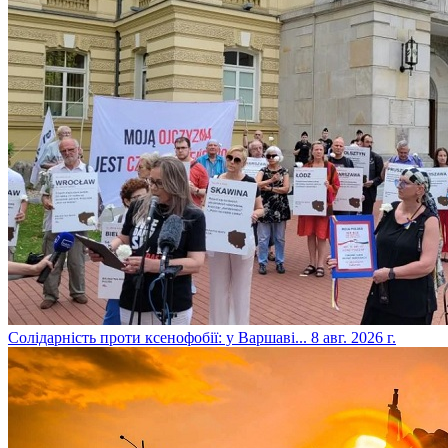
​Солідарність проти ксенофобії: у Варшаві...
8 авг. 2026 г.