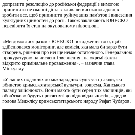
доправити резолюцію до російської федерації з вимогою
припинити незаконні дії та закликали високопосадовців
зробити все, щоб припинити руйнування пам'яток і вивезення
культурних цінностей до росії. Також закликають ЮНЕСКО
перевірити їх стан на окупованому півострові.
«Ми домоглися разом з ЮНЕСКО погодження того, щоб
здійснювався моніторинг, але комісія, яка мала би зараз бути
створена, рішення про неї ще немає остаточного. Генеральною
прокуратурою на численні звернення і на окремі факти
відкрито кримінальне провадження», – зазначив глава
Мінкульту.
«У наших поданнях до міжнародних судів усі ці люди, які
вбивство кримськотатарської культури, зокрема, Ханського
палацу здійснюють. Вони мають бути серед тих злочинців, які
обов'язково будуть притягнуті до відповідальності», – додав
голова Меджлісу кримськотатарського народу Рефат Чубаров.