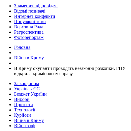
Знамениті відповідачі
Відомі позивачі
Интернет-конфлікти
Популярні теми
Верховна Рада
Ретроспектива
Фоторепортаж
Головна
Війна в Криму
​В Криму окупанти проводять незаконні розкопки. ГПУ
відкрила кримінальну справу
За кордоном
Україна - ЄС
Бюджет України
Вибори
Протести
Технології
Курйози
Війна в Криму
Війна з рф