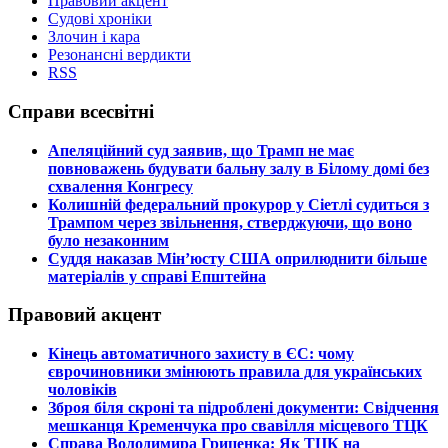
Правовий акцент
Судові хроніки
Злочин і кара
Резонансні вердикти
RSS
Справи всесвітні
​Апеляційний суд заявив, що Трамп не має
повноважень будувати бальну залу в Білому домі без
схвалення Конгресу
​Колишній федеральний прокурор у Сіетлі судиться з
Трампом через звільнення, стверджуючи, що воно
було незаконним
​Суддя наказав Мін’юсту США оприлюднити більше
матеріалів у справі Епштейна
Правовий акцент
​Кінець автоматичного захисту в ЄС: чому
єврочиновники змінюють правила для українських
чоловіків
​Зброя біля скроні та підроблені документи: Свідчення
мешканця Кременчука про свавілля місцевого ТЦК
​Справа Володимира Гриценка: Як ТЦК на