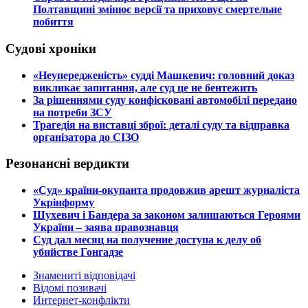
Полтавщині змінює версії та приховує смертельне
побиття
Судові хроніки
​«Неупередженість» судді Машкевич: головний доказ
викликає запитання, але суд це не бентежить
​За рішеннями суду конфісковані автомобілі передано
на потреби ЗСУ
​Трагедія на виставці зброї: деталі суду та відправка
організатора до СІЗО
Резонансні вердикти
​«Суд» країни-окупанта продовжив арешт журналіста
Укрінформу
Шухевич і Бандера за законом залишаються Героями
України – заява правознавця
Суд дал месяц на получение доступа к делу об
убийстве Гонгадзе
Знамениті відповідачі
Відомі позивачі
Интернет-конфлікти