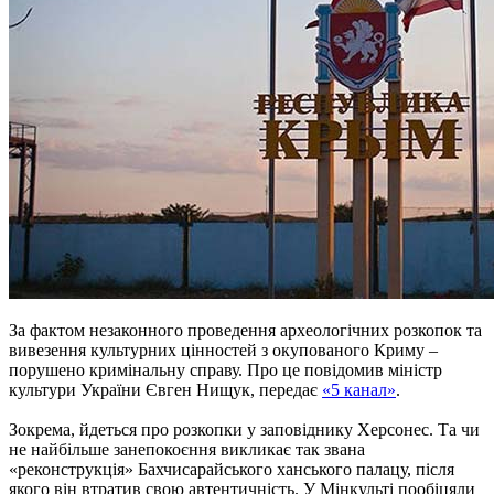
За фактом незаконного проведення археологічних розкопок та
вивезення культурних цінностей з окупованого Криму –
порушено кримінальну справу. Про це повідомив міністр
культури України Євген Нищук, передає
«5 канал»
.
Зокрема, йдеться про розкопки у заповіднику Херсонес. Та чи
не найбільше занепокоєння викликає так звана
«реконструкція» Бахчисарайського ханського палацу, після
якого він втратив свою автентичність. У Мінкульті пообіцяли