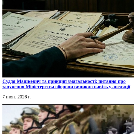
​Суддя Машкевич та принцип змагальності: питання про
залучення Міністерства оборони виникло навіть у апеляції
7 июн. 2026 г.