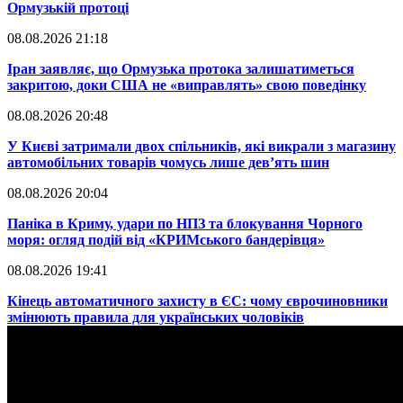
Ормузькій протоці
08.08.2026 21:18
​Іран заявляє, що Ормузька протока залишатиметься
закритою, доки США не «виправлять» свою поведінку
08.08.2026 20:48
​У Києві затримали двох спільників, які викрали з магазину
автомобільних товарів чомусь лише дев’ять шин
08.08.2026 20:04
Паніка в Криму, удари по НПЗ та блокування Чорного
моря: огляд подій від «КРИМського бандерівця»
08.08.2026 19:41
​Кінець автоматичного захисту в ЄС: чому єврочиновники
змінюють правила для українських чоловіків