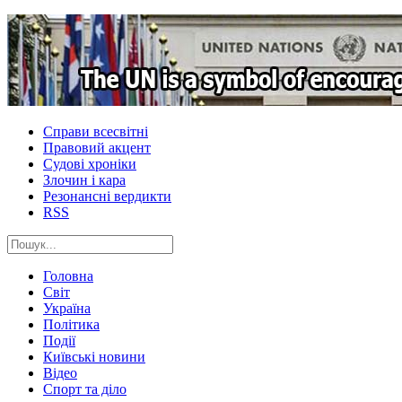
Справи всесвітні
Правовий акцент
Судові хроніки
Злочин і кара
Резонансні вердикти
RSS
Головна
Світ
Україна
Політика
Події
Київські новини
Відео
Спорт та діло