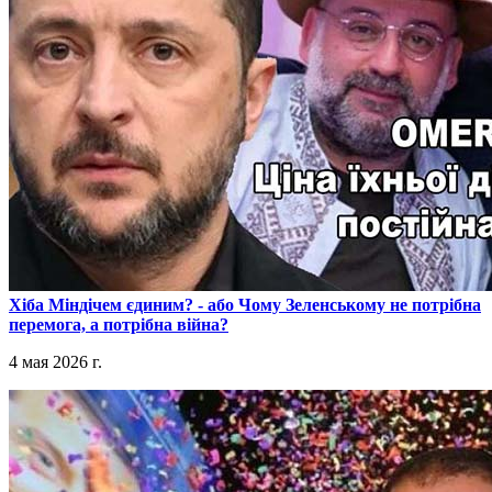
​Хіба Міндічем єдиним? - або Чому Зеленському не потрібна
перемога, а потрібна війна?
4 мая 2026 г.