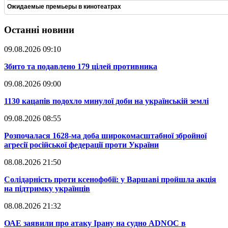
Ожидаемые премьеры в кинотеатрах
Останні новини
09.08.2026 09:10
​Збито та подавлено 179 цілей противника
09.08.2026 09:00
​1130 кацапів подохло минулої доби на українській землі
09.08.2026 08:55
​Розпочалася 1628-ма доба широкомасштабної збройної
агресії російської федерації проти України
08.08.2026 21:50
​Солідарність проти ксенофобії: у Варшаві пройшла акція
на підтримку українців
08.08.2026 21:32
​ОАЕ заявили про атаку Ірану на судно ADNOC в