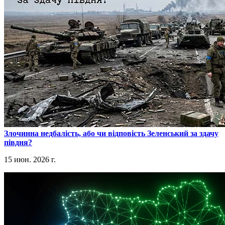
​Злочинна недбалість, або чи відповість Зеленський за здачу
півдня?
15 июн. 2026 г.