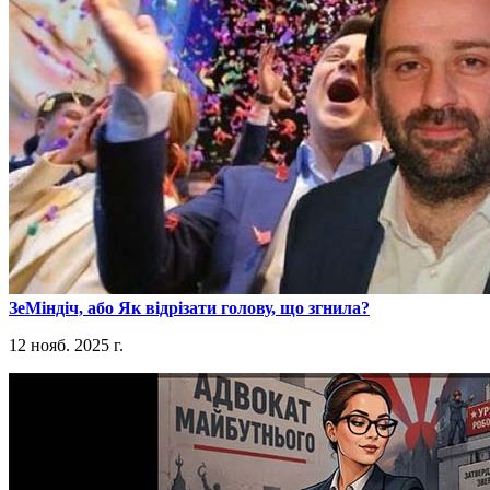
​ЗеМіндіч, або Як відрізати голову, що згнила?
12 нояб. 2025 г.