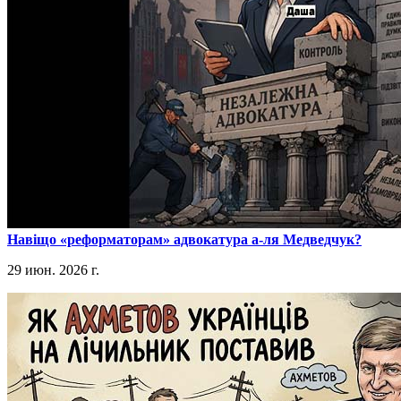
​Навіщо «реформаторам» адвокатура а-ля Медведчук?
29 июн. 2026 г.